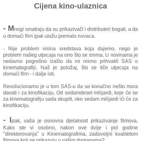
Cijena kino-ulaznica
- M
nogi smatraju da su prikazivači i distributeri bogati, a da
u domaći film ipak ulažu premalo novaca.
- Nije problem visina sredstava koja dajemo, nego je
problem našeg utjecaja na ono što se snima. U novinama je
nedavno pogrešno izašlo da mi nismo prihvatili SAS o
kinematografiji. Naš je položaj, što se tiče utjecaja na
domaći film
- i dalje isti.
Revolucionarno je u tom SAS-u da se konačno nešto mora
davati i za kinofikaciju. Od sedamdeset milijardi, koje će se
za kinematografiju sada skupiti, oko sedam milijardi ići će za
kinofikaciju.
- I
pak, vaša je osnovna djelatnost prikazivanje filmova.
Kako ste vi osobno, nakon ove dvije i pol godine
"direktorovanja" u Kinematografima, zadovoljni kvalitetom
filmova koji se prikazuju u vašim dvoranama?