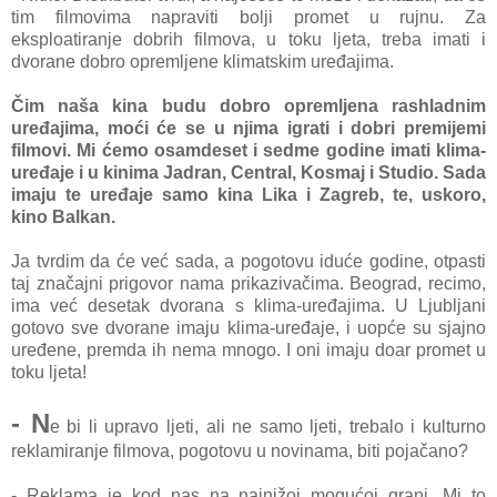
tim filmovima napraviti bolji promet u rujnu. Za
eksploatiranje dobrih filmova, u toku ljeta, treba imati i
dvorane dobro opremljene klimatskim uređajima.
Čim naša kina budu dobro opremljena rashladnim
uređajima, moći će se u njima igrati i dobri
premijemi
filmovi. Mi ćemo osamdeset i sedme godine imati klima-
uređaje i u kinima Jadran, Central, Kosmaj i Studio. Sada
imaju te uređaje samo kina Lika i Zagreb, te, uskoro,
kino Balkan.
Ja tvrdim da će već sada, a pogotovu iduće godine, otpasti
taj značajni prigovor nama prikazivačima. Beograd, recimo,
ima već desetak dvorana s klima-uređajima. U Ljubljani
gotovo sve dvorane imaju klima-uređaje, i uopće su sjajno
uređene, premda ih nema mnogo. I oni imaju doar promet u
toku ljeta!
- N
e bi li upravo ljeti, ali ne samo ljeti, trebalo i kulturno
reklamiranje filmova, pogotovu u novinama, biti pojačano?
- Reklama je kod nas na najnižoj mogućoj grani. Mi to