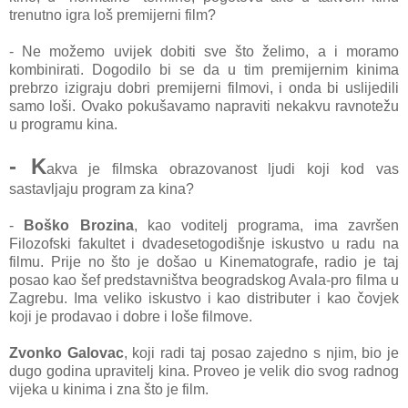
trenutno igra loš premijerni film?
- Ne možemo uvijek dobiti sve što želimo, a i moramo
kombinirati. Dogodilo bi se da u tim premijernim kinima
prebrzo izigraju dobri premijerni filmovi, i onda bi uslijedili
samo loši. Ovako pokušavamo napraviti nekakvu ravnotežu
u programu kina.
- K
akva je filmska obrazovanost ljudi koji kod vas
sastavljaju program za kina?
-
Boško Brozina
, kao voditelj programa, ima završen
Filozofski fakultet i dvadesetogodišnje iskustvo u radu na
filmu. Prije no što je došao u Kinematografe, radio je taj
posao kao šef predstavništva beogradskog Avala-pro filma u
Zagrebu. Ima veliko iskustvo i kao distributer i kao čovjek
koji je prodavao i dobre i loše filmove.
Zvonko Galovac
, koji radi taj posao zajedno s njim, bio je
dugo godina upravitelj kina. Proveo je velik dio svog radnog
vijeka u kinima i zna što je film.