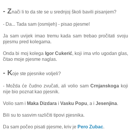
- Z
nači li to da ste se u srednjoj školi bavili pisanjem?
- Da... Tada sam (osmijeh) - pisao pjesme!
Ja sam uvijek imao tremu kada sam trebao pročitati svoju
pjesmu pred kolegama.
Onda bi moj kolega
Igor Cukerić
, koji ima vrlo ugodan glas,
čitao moje pjesme naglas.
- K
oje ste pjesnike voljeli?
- Možda će čudno zvučati, ali volio sam
Crnjanskoga
koji
nije bio poznat
kao pjesnik.
Volio sam i
Maka Dizdara
i
Vasku Popu
, a i
Jesenjina
.
Bili su to sasvim različiti tipovi pjesnika.
Da sam počeo pisati pjesme, kriv je
Pero Zubac
.