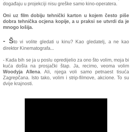
događaju u projekciji nisu greške samo kino-operatera.
Oni uz film dobiju tehnički karton u kojem često piše
dobra tehnička ocjena kopije, a u praksi se utvrdi da je
mnogo lošija.
- Š
to vi volite gledati u kinu? Kao gledatelj, a ne kao
direktor Kinematografa...
- Kada bih se ja u poslu opredijelio za ono što volim, moja bi
kuća došla na prosjački štap. Ja, recimo, veoma volim
Woodyja Allena
. Ali, njega voli samo petnaest tisuća
Zagrepčana. Isto tako, volim i strip-filmove, akcione. To su
dvije krajnosti.