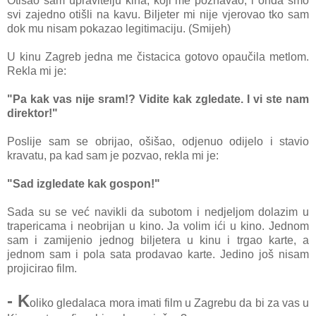
Otišao sam upravitelju kina, koji me poznavao, i onda smo
svi zajedno otišli na kavu. Biljeter mi nije vjerovao tko sam
dok mu nisam pokazao legitimaciju. (Smijeh)
U kinu Zagreb jedna me čistacica gotovo opaučila metlom.
Rekla mi je:
"Pa kak vas nije sram!? Vidite kak zgledate. I vi ste nam
direktor!"
Poslije sam se obrijao, ošišao, odjenuo odijelo i stavio
kravatu, pa kad sam je pozvao, rekla mi je:
"Sad izgledate kak gospon!"
Sada su se već navikli da subotom i nedjeljom dolazim u
trapericama i neobrijan u kino. Ja volim ići u kino. Jednom
sam i zamijenio jednog biljetera u kinu i trgao karte, a
jednom sam i pola sata prodavao karte. Jedino još nisam
projicirao film.
- K
oliko gledalaca mora imati film u Zagrebu da bi za vas u