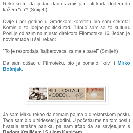
Rekli su mi da tjedan dana razmišljam, ali kada dođem da
kažem "da"! (Smijeh)
Dvije i pol godine u Gradskom komitetu bio sam sekretar
Komisije za idejno-politički rad. Brinuo sam se za kulturu.
Poslije odlazim na mjesto direktora Filomoteke 16. Jedan je
novinar tada u šali rekao:
"To je rasprodaja 'šajberovaca' za male pare!" (Smijeh)
Da sam otišao u Filmoteku, bio je pomalo "kriv" i
Mirko
Bošnjak
.
Ja sam Mirku rekao da nemam pojma o direktorskom poslu.
Tada sam bio u tridesetoj godini. U početku me na tom poslu
hvatala strašna panika, pa sam trčao da se savjetujem s
Radom Kraljićem
i
Suljom Kapićem
.