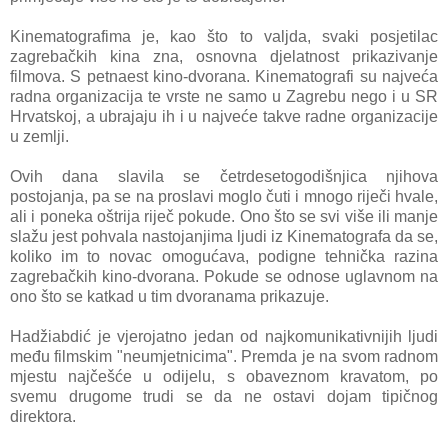
Kinematografima je, kao što to valjda, svaki posjetilac
zagrebačkih kina zna, osnovna djelatnost prikazivanje
filmova. S petnaest kino-dvorana. Kinematografi su najveća
radna organizacija te vrste ne samo u Zagrebu nego i u SR
Hrvatskoj, a ubrajaju ih i u najveće takve radne organizacije
u zemlji.
Ovih dana slavila se četrdesetogodišnjica njihova
postojanja, pa se na proslavi moglo čuti i mnogo riječi hvale,
ali i poneka oštrija riječ pokude. Ono što se svi više ili manje
slažu jest pohvala nastojanjima ljudi iz Kinematografa da se,
koliko im to novac omogućava, podigne tehnička razina
zagrebačkih kino-dvorana. Pokude se odnose uglavnom na
ono što se katkad u tim dvoranama prikazuje.
Hadžiabdić je vjerojatno jedan od najkomunikativnijih ljudi
među filmskim "neumjetnicima". Premda je na svom radnom
mjestu najčešće u odijelu, s obaveznom kravatom, po
svemu drugome trudi se da ne ostavi dojam tipičnog
direktora.