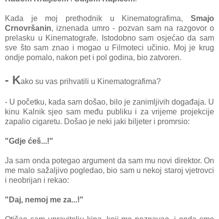
Kada je moj prethodnik u Kinematografima,
Smajo
Crnovršanin
, iznenada umro - pozvan sam na razgovor o
prelasku u Kinematografe. Istodobno sam osjećao da sam
sve što sam znao i mogao u Filmoteci učinio. Moj je krug
ondje pomalo, nakon pet i pol godina, bio zatvoren.
- K
ako su vas prihvatili u Kinematografima?
- U početku, kada sam došao, bilo je zanimljivih događaja. U
kinu Kalnik sjeo sam među publiku i za vrijeme projekcije
zapalio cigaretu. Došao je neki jaki biljeter i promrsio:
"Gdje ćeš...!"
Ja sam onda potegao argument da sam mu novi direktor. On
me malo sažaljivo pogledao,
bio sam u nekoj staroj vjetrovci
i neobrijan i rekao:
"Daj, nemoj me za...!"