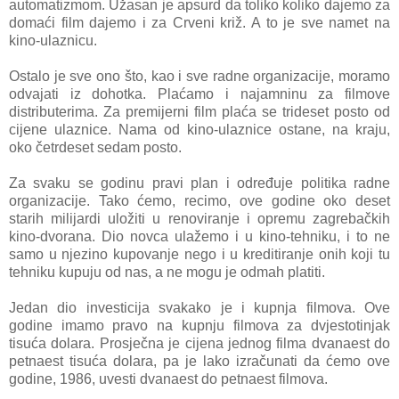
automatizmom. Užasan je apsurd da toliko koliko dajemo za
domaći film dajemo i za Crveni križ. A to je sve namet na
kino-ulaznicu.
Ostalo je sve ono što, kao i sve radne organizacije, moramo
odvajati iz dohotka. Plaćamo i najamninu za filmove
distributerima. Za premijerni film plaća se trideset posto od
cijene ulaznice. Nama od kino-ulaznice ostane, na kraju,
oko četrdeset sedam posto.
Za svaku se godinu pravi plan i određuje politika radne
organizacije. Tako ćemo, recimo, ove godine oko deset
starih milijardi uložiti u renoviranje i opremu za
grebačkih
kino-dvorana. Dio novca ulažemo i u kino-tehniku, i to ne
samo u njezino kupovanje nego i u kreditiranje onih koji tu
tehniku kupuju od nas, a ne mogu je odmah platiti.
Jedan dio investicija svakako je i kupnja filmova. Ove
godine imamo pravo na kupnju filmova za dvjestotinjak
tisuća dolara. Prosječna je cijena jednog filma dvanaest do
petnaest tisuća dolara, pa je lako izračunati da ćemo ove
godine, 1986, uvesti dvanaest do petnaest filmova.