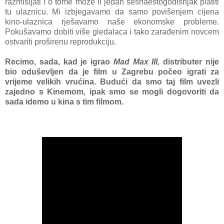
razmišljati i o tome može li jedan šesnaestogodišnjak platiti
tu ulaznicu. Mi izbjegavamo da samo povišenjem cijena
kino-ulaznica rješavamo naše ekonomske probleme.
Pokušavamo dobiti više gledalaca i tako zarađenim novcem
ostvariti proširenu reprodukciju.
Recimo, sada, kad je igrao
Mad Max III,
distributer nije
bio oduševljen da je film u Zagrebu počeo igrati za
vrijeme velikih vrućina. Budući da smo taj film uvezli
zajedno s Kinemom, ipak smo se mogli dogovoriti da
sada idemo u kina s tim filmom.