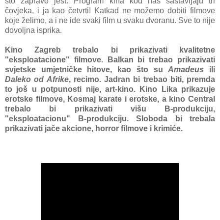
što zapravo jest. Program kina kod nas sastavljaju tri
čovjeka, i ja kao četvrti! Katkad ne možemo dobiti filmove
koje želimo, a i ne ide svaki film u svaku dvoranu. Sve to nije
dovoljna isprika.
Kino Zagreb trebalo bi prikazivati kvalitetne
"eksploatacione" filmove. Balkan bi trebao prikazivati
svjetske umjetničke hitove, kao što su
Amadeus
ili
Daleko od Afrike
, recimo. Jadran bi trebao biti, premda
to još u potpunosti nije, art-kino. Kino Lika prikazuje
erotske filmove, Kosmaj karate i erotske, a kino Central
trebalo bi prikazivati višu B-produkciju,
"eksploatacionu" B-produkciju. Sloboda bi trebala
prikazivati jače akcione, horror
filmove i krimiće.