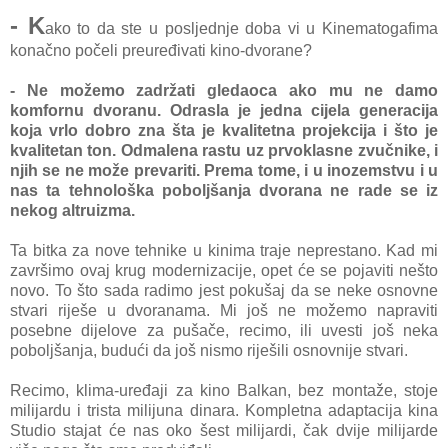
- K
ako to da ste u posljednje doba vi u Kinematogafima
konačno počeli preuređivati kino-dvorane?
- Ne možemo zadržati gledaoca ako mu ne damo
komfornu dvoranu. Odrasla je jedna cijela generacija
koja vrlo dobro zna šta je kvalitetna projekcija i što je
kvalitetan ton. Odmalena rastu uz prvoklasne zvučnike, i
njih se ne može prevariti. Prema tome, i u inozemstvu i u
nas ta tehnološka poboljšanja dvorana ne rade se iz
nekog altruizma.
Ta bitka za nove tehnike u kinima traje neprestano. Kad mi
završimo ovaj krug modernizacije, opet će se pojaviti nešto
novo. To što sada radimo jest pokušaj da se neke osnovne
stvari riješe u dvoranama. Mi još ne možemo napraviti
posebne dijelove za pušače, recimo, ili uvesti još neka
poboljšanja, budući da još nismo riješili osnovnije stvari.
Recimo, klima-uređaji za kino Balkan, bez montaže, stoje
milijardu i trista milijuna dinara. Kompletna
adaptacija kina
Studio stajat će nas oko šest milijardi, čak dvije milijarde