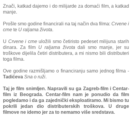
Znači, katkad dajemo i do milijarde za domaći film, a katkad
manje.
Prošle smo godine financirali na taj način dva filma:
Crvene i
crne
te
U raljama života
.
U
Crvene i crne
uložili smo četiristo pedeset milijuna starih
dinara. Za film
U raljama života
dali smo manje, jer su
troškove dijelila četiri distributera, a mi nismo bili distributeri
toga filma.
Ove godine razmišljamo o financiranju samo jednog filma -
Tadićeva
Sna o ruži
.
Taj je film snimljen.
Napravili su ga Zagreb-film i Centar-
film iz Beograda. Centar-film nam je ponudio da film
pogledamo i da ga zajednički eksploatiramo. Mi bismo tu
pokrili jedan dio distributerskih troškova. U druge
filmove ne idemo jer za to nemamo više sredstava.