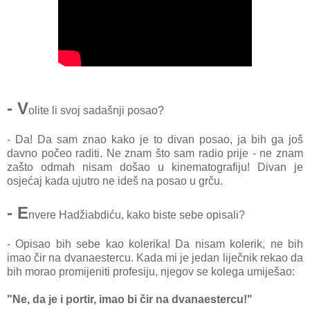
- V
olite li svoj sadašnji posao?
- Da! Da sam znao kako je to divan posao, ja bih ga još
davno počeo raditi. Ne znam što sam radio prije - ne znam
zašto odmah nisam došao u kinematografiju! Divan je
osjećaj kada ujutro ne ideš na posao u grču.
- E
nvere Hadžiabdiću, kako biste sebe opisali?
- Opisao bih sebe kao kolerika! Da nisam kolerik, ne bih
imao čir na dvanaestercu. Kada mi je jedan liječnik rekao da
bih morao promijeniti profesiju, njegov se kolega umiješao:
"Ne, da je i portir, imao bi čir na dvanaestercu!"