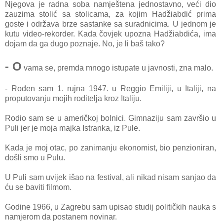
Njegova je radna soba namještena jednostavno, veći dio
zauzima stolić sa stolicama, za kojim Hadžiabdić prima
goste i održava brze sastanke sa suradnicima. U jednom je
kutu video-rekorder. Kada čovjek upozna Hadžiabdića, ima
dojam da ga dugo poznaje. No, je li baš tako?
- O
vama se, premda mnogo istupate u javnosti, zna malo.
- Rođen sam 1. rujna 1947. u Reggio Emiliji, u Italiji, na
proputovanju mojih roditelja kroz Italiju.
Rodio sam se u američkoj bolnici. Gimnaziju sam završio u
Puli jer je moja majka Istranka, iz Pule.
Kada je moj otac, po zanimanju ekonomist, bio penzioniran,
došli smo u Pulu.
U Puli sam uvijek išao na festival, ali nikad nisam sanjao da
ću se baviti filmom.
Godine 1966, u Zagrebu sam upisao studij političkih nauka s
namjerom da postanem novinar.