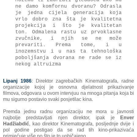
ne damo komfornu dvoranu? Odrasla
je jedna cijela generacija koja
vrlo dobro zna šta je kvalitetna
projekcija i što je kvalitetan
ton. Odmalena rastu uz prvoklasne
zvučnike, i njih se ne može
prevariti. Prema tome, i u
inozemstvu i u nas ta tehnološka
poboljšanja dvorana ne rade se iz
nekog altruizma
Lipanj 1986
: Direktor zagrebačkih Kinematografa, radne
organizacije kojoj je osnovna djelatnost prikazivanje
filmova, odgovara u ovom intervjuu na mnoga pitanja koja bi
mu sigurno postavio svaki posjetilac kina.
Premda jednu radnu organizaciju ne mora u javnosti
najbolje predstavljati njen direktor, ipak je
Enver
Hadžiabdić
, kao direktor Kinematografa, posljednje dvije i
pol godine postigao da se rad tih kino-prikazivaća
primjećuje više no što je to uobičajeno.