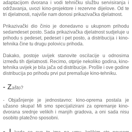
adaptacijom dvorana i vodi tehničku službu servisiranja i
održavanja, uvozi kino-projektore i rezervne dijelove. Od te
tri djelatnosti, najviše nam donosi prikazivačka djelatnost.
Prikazivački dio činio je donedavno u ukupnom prihodu
sedamdeset posto. Sada prikazivačka djelatnost sudjeluje u
prihodu s pedeset, pedeset i pet posto, a distribucija i kino-
tehnika čine tu drugu polovicu prihoda.
Dakako, postoje uvijek stanovite oscilacije u odnosima
između tih djelatnosti. Recimo, otprije nekoliko godina, kino-
tehnika uvijek je bila jača od distribucije. Prošle i ove godine
distribucija po prihodu prvi put premašuje kino-tehniku.
- Z
ašto?
- Objašnjenje je jednostavno: kino-oprema postala je
užasno skupa! Mi smo specijalizirani za opremanje kino-
dvorana srednje velikih i manjih gradova, a oni sada nisu
osobito platežno sposobni.
- I