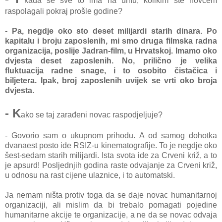
kada se sve to ima na umu, kolikim
ste novcem
raspolagali pokraj prošle godine?
- Pa, negdje oko sto deset milijardi starih dinara. Po
kapitalu i broju zaposlenih, mi smo druga filmska radna
organizacija, poslije Jadran-film, u Hrvatskoj. Imamo oko
dvjesta deset zaposlenih.
No, prilično je velika
fluktuacija radne snage, i to osobito čistačica i
biljetera.
Ipak, broj zaposlenih uvijek se vrti oko broja
dvjesta.
- K
ako se taj zarađeni novac raspodjeljuje?
- Govorio sam o ukupnom prihodu.
A od samog dohotka
dvanaest posto ide RSIZ-u kinematografije. To je negdje oko
šest-sedam starih milijardi. Ista svota ide za Crveni križ, a to
je apsurd! Posljednjih godina raste odvajanje za Crveni križ,
u odnosu na rast cijene ulaznice, i to automatski.
Ja nemam ništa protiv toga da se daje novac humanitarnoj
organizaciji, ali mislim da bi trebalo pomagati pojedine
humanitarne akcije te organizacije, a ne da se novac odvaja