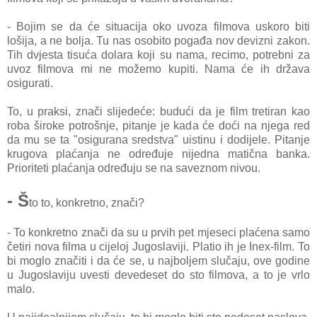
- Bojim se da će situacija oko uvoza filmova uskoro biti
lošija, a ne bolja. Tu nas osobito pogađa nov devizni zakon.
Tih dvjesta tisuća dolara koji su nama,
recimo, potrebni za
uvoz filmova mi ne možemo kupiti. Nama će ih država
osigurati.
To, u praksi, znači slijedeće: budući da je film tretiran kao
roba široke potrošnje, pitanje je kada će doći na njega red
da mu se ta "osigurana sredstva" uistinu i dodijele. Pitanje
krugova plaćanja ne određuje nijedna matična banka.
Prioriteti plaćanja određuju se na saveznom nivou.
- Š
to to, konkretno, znači?
- To konkretno znači da su u prvih pet mjeseci plaćena samo
četiri nova filma u cijeloj Jugoslaviji. Platio ih je Inex-film. To
bi moglo značiti i da će se, u najboljem slučaju, ove godine
u Jugoslaviju uvesti devedeset do sto filmova, a to je vrlo
malo.