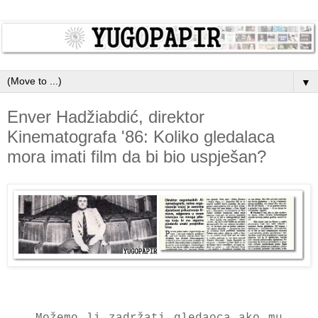
▼
Enver Hadžiabdić, direktor
Kinematografa '86: Koliko gledalaca
mora imati film da bi bio uspješan?
Možemo li zadržati gledaoca ako mu