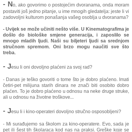
- N
o, ako govorimo o postojećim dvoranama, onda moram
postaviti još jedno pitanje, u ime mnogih gledatelja: jeste li vi
zadovoljni kulturom ponašanja vašeg osoblja u dvoranama?
- Uvijek se može učiniti nešto više. U Kinematografima je
došlo do biološke smjene generacija, i zaposlilo se
mnogo mladih ljudi. Naši su biljeteri ljudi sa srednjom
stručnom spremom. Oni brzo mogu naučiti sve što
treba.
- J
esu li oni dovoljno plaćeni za svoj rad?
- Danas je teško govoriti o tome što je dobro plaćeno. Imati
četiri-pet milijuna starih dinara ne znači biti osobito dobro
plaćen. To je dobro plaćeno u odnosu na neke druge struke,
ali u odnosu na životne troškove...
- J
esu li i kino-operateri dovoljno stručno osposobljeni?
- Mi surađujemo sa školom za kino-operatere. Evo, sada je
pet ili šest tih školaraca kod nas na praksi. Greške koje se