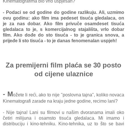
Kinematografima bio vrlo uspješan?
- Podaci se od godine do godine razlikuju. Ali, uzmimo
ovu godinu: ako film ima pedeset tisuća gledalaca, on
je
za nas dobar. Ako film privuče osamdeset tisuća
gledalaca to je, s komercijalnog stajališta, vrlo dobar
film. Ako dođe do sto tisuća - to je granica snova, a
prijeđe li sto tisuća - to je danas fenomenalan uspjeh!
Za premijerni film plaća se 30 posto
od cijene ulaznice
- M
ožete li reći, ako to nije "poslovna tajna", koliko novaca
Kinematografi zarade na kraju jedne godine, recimo lani?
- Nije tajna! Lani su filmovi u našim dvoranama imali oko
četiri milijuna i osamsto tisuća gledalaca. Mi imamo i
distribuciju i kino-tehniku. Kino-tehnika, uz to što se bavi