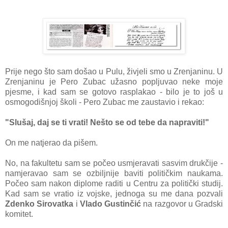
Prije nego što sam došao u Pulu, živjeli smo u Zrenjaninu. U
Zrenjaninu je Pero Zubac užasno popljuvao neke moje
pjesme, i kad sam se gotovo rasplakao -
bilo je to još u
osmogodišnjoj školi -
Pero Zubac me zaustavio i rekao:
"Slušaj, daj se ti vrati! Nešto se od tebe da napraviti!"
On me natjerao da pišem.
No, na fakultetu sam se počeo usmjeravati sasvim drukčije -
namjeravao sam se ozbiljnije baviti političkim naukama.
Počeo sam nakon diplome raditi u Centru za politički studij.
Kad sam se vratio iz vojske, jednoga su me dana pozvali
Zdenko Sirovatka
i
Vlado Gustinčić
na razgovor u Gradski
komitet.