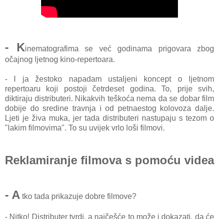
- K
inematografima se već godinama prigovara zbog
očajnog ljetnog kino-repertoara.
- I ja žestoko napadam ustaljeni koncept o ljetnom
repertoaru koji postoji četrdeset godina. To, prije svih,
diktiraju distributeri. Nikakvih teškoća nema da se dobar film
dobije do sredine travnja i od petnaestog kolovoza dalje.
Ljeti je živa muka, jer tada distributeri nastupaju s tezom o
"lakim filmovima". To su uvijek vrlo loši filmovi.
Reklamiranje filmova s pomoću videa
- A
tko tada prikazuje dobre filmove?
- Nitko! Distributer tvrdi, a najčešće to može i dokazati, da će