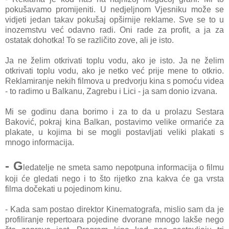
pokušavamo promijeniti. U nedjeljnom Vjesniku može se
vidjeti jedan takav pokušaj opširnije reklame. Sve se to u
inozemstvu već odavno radi. Oni rade za profit, a ja za
ostatak dohotka! To se različito zove, ali je isto.
Ja ne želim otkrivati toplu vodu, ako je isto. Ja ne želim
otkrivati toplu vodu, ako je netko već prije mene to otkrio.
Reklamiranje nekih filmova u predvorju kina s pomoću videa
- to radimo u Balkanu, Zagrebu i Lici - ja sam donio izvana.
Mi se godinu dana borimo i za to da u prolazu Sestara
Baković, pokraj kina Balkan, postavimo velike ormariće za
plakate, u kojima bi se mogli postavljati veliki plakati s
mnogo informacija.
- G
ledatelje ne smeta samo nepotpuna informacija o filmu
koji će gledati nego i to što rijetko zna kakva će ga vrsta
filma dočekati u pojedinom kinu.
- Kada sam postao direktor Kinematografa, mislio sam da je
profiliranje repertoara pojedine dvorane mnogo lakše nego