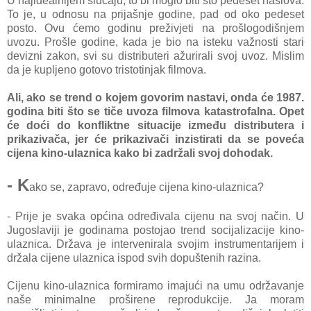
U najidealnijem slučaju, to bi moglo biti sto pedeset naslova.
To je, u odnosu na prijašnje godine, pad od oko pedeset
posto. Ovu ćemo godinu preživjeti na prošlogodišnjem
uvozu. Prošle godine, kada je bio na isteku važnosti stari
devizni zakon, svi su distributeri ažurirali svoj uvoz. Mislim
da je kupljeno gotovo tristotinjak filmova.
Ali, ako se trend o kojem govorim nastavi, onda će 1987.
godina biti što se tiče uvoza filmova katastrofalna. Opet
će doći do konfliktne situacije između distributera i
prikazivača, jer će prikazivači inzistirati da se poveća
cijena kino-ulaznica kako bi zadržali svoj dohodak.
- K
ako se, zapravo, određuje cijena kino-ulaznica?
- Prije je svaka općina određivala cijenu na svoj način. U
Jugoslaviji je godinama postojao trend socijalizacije kino-
ulaznica. Država je intervenirala svojim instrumentarijem i
držala cijene ulaznica ispod svih dopuštenih razina.
Cijenu kino-ulaznica formiramo imajući na umu održavanje
naše minimalne proširene reprodukcije. Ja moram