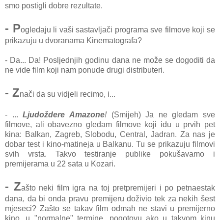
smo postigli dobre rezultate.
- P
ogledaju li vaši sastavljači programa sve filmove koji se
prikazuju u dvoranama Kinematografa?
- Da... Da! Posljednjih godinu dana ne može se dogoditi da
ne vide film koji nam ponude drugi distributeri.
- Z
nači da su vidjeli recimo, i...
- ...
Ljudoždere Amazone
!
(Smijeh) Ja ne gledam sve
filmove, ali obavezno gledam filmove koji idu u prvih pet
kina: Balkan, Zagreb, Slobodu, Central, Jadran. Za nas je
dobar test i kino-matineja u Balkanu. Tu se prikazuju filmovi
svih vrsta. Takvo testiranje publike pokušavamo i
premijerama u 22 sata u Kozari.
- Z
ašto neki film igra na toj pretpremijeri i po petnaestak
dana, da bi onda pravu premijeru doživio tek za nekih šest
mjeseci? Zašto se takav film odmah ne stavi u premijerno
kino, u "normalne" termine, pogotovu ako u takvom kinu