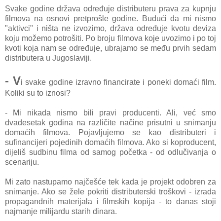
Svake godine država određuje distributeru prava za kupnju
filmova na osnovi pretprošle godine. Budući da mi nismo
"aktivci" i ništa ne izvozimo, država određuje kvotu deviza
koju možemo potrošiti. Po broju filmova koje uvozimo i po toj
kvoti koja nam se određuje, ubrajamo se među prvih sedam
distributera u Jugoslaviji.
- V
i svake godine izravno financirate i poneki domaći film.
Koliki su to iznosi?
- Mi nikada nismo bili pravi producenti. Ali, već smo
dvadesetak godina na različite načine prisutni u snimanju
domaćih filmova. Pojavljujemo se kao distributeri i
sufinancijeri pojedinih domaćih filmova. Ako si koproducent,
dijeliš sudbinu filma od samog početka - od odlučivanja o
scenariju.
Mi zato nastupamo najčešće tek kada je projekt odobren za
snimanje. Ako se žele pokriti distributerski troškovi - izrada
propagandnih materijala i filmskih kopija - to danas stoji
najmanje milijardu starih dinara.