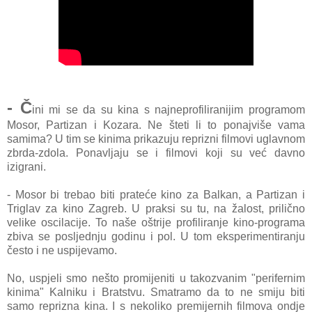
- Č
ini mi se da su kina s najneprofiliranijim programom
Mosor, Partizan i Kozara. Ne šteti li to ponajviše vama
samima? U tim se kinima prikazuju reprizni filmovi uglavnom
zbrda-zdola. Ponavljaju se i filmovi koji su već davno
izigrani.
- Mosor bi trebao biti prateće kino za Balkan, a Partizan i
Triglav za kino Zagreb. U praksi su tu, na žalost, prilično
velike oscilacije. To naše oštrije profiliranje kino-programa
zbiva se posljednju g
odinu i pol. U tom eksperimentiranju
često i ne uspijevamo.
No, uspjeli smo nešto promijeniti u takozvanim "perifer
nim
kinima" Kalniku i Bratstvu. Smatramo da to ne smiju biti
samo reprizna kina. I s nekoliko premijernih filmova ondje