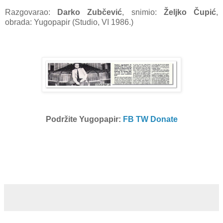
Razgovarao:
D
arko
Zubčević
, snimio:
Željko Čupić
,
obrada: Yugopapir (Studio, VI 1986.)
Podržite Yugopapir:
FB
TW
Donate