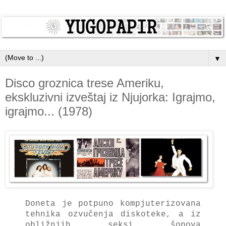
▼
Disco groznica trese Ameriku,
ekskluzivni izveštaj iz Njujorka: Igrajmo,
igrajmo... (1978)
Donetа je potpuno kompjuterizovаnа
tehnikа ozvučenjа diskoteke, а iz
obližnjih seksi šopovа