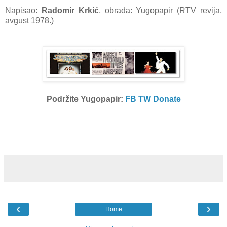
Napisao:
Rаdomir Krkić
, obrada: Yugopapir (RTV revija,
avgust 1978.)
Podržite Yugopapir:
FB
TW
Donate
‹
›
Home