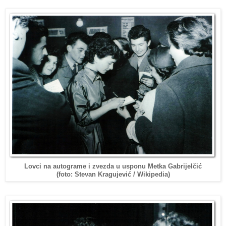
Lovci na autograme i zvezda u usponu Metka Gabrijelčić
/ Wikipedia
)
(foto: Stevan Kragujević