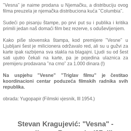
"Vesna" je
naime prodana u Njemačku, a distribuciju ovog
filma preuzela je njemačka distribuciona kuća "Columbia".
Sudeći po pisanju štampe, po prvi put su i publika i kritika
primili jedan naš domaći film bez rezerve, s oduševljenjem.
Kako piše slovenska štampa, kod premijere "Vesne" u
Ljubljani šest je milicionera održavalo red, ali su
u gužvi za
karte ipak razbijena sva stakla na blagajni. Ljudi su od šest
sati ujutro čekali na karte, pa je pojedina ulaznica za
premijeru prodavana "na crno" za 1.000 dinara (!)
Na uspjehu "Vesne" "Triglav filmu" je čestitao
koordinacioni centar poduzeća filmskih radnika svih
republika.
obrada: Yugopapir (Filmski vjesnik, III 1954.)
Stevan Kragujević: "Vesna" -