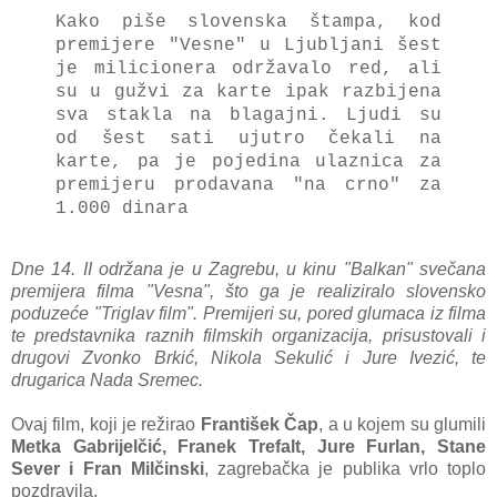
Kako piše slovenska štampa, kod
premijere "Vesne" u Ljubljani šest
je milicionera održavalo red, ali
su
u gužvi za karte ipak razbijena
sva stakla na blagajni. Ljudi su
od šest sati ujutro čekali na
karte, pa je pojedina ulaznica za
premijeru prodavana "na crno" za
1.000 dinara
Dne 14. II održana je u Zagrebu, u kinu "Balkan" svečana
premijera filma "Vesna", što ga je realiziralo slovensko
poduzeće "Triglav film". Premijeri su, pored glumaca iz filma
te predstavnika raznih filmskih organizacija, prisustovali i
drugovi Zvonko Brkić, Nikola Sekulić i Jure Ivezić, te
drugarica Nada Sremec.
Ovaj film, koji je režirao
František Čap
, a u kojem su glumili
Metka Gabrijelčić, Franek Trefalt, Jure Furlan, Stane
Sever i Fran Milčinski
,
zagrebačka je publika vrlo toplo
pozdravila.