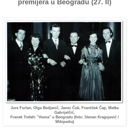
premijera u Beogradu (27. II)
Jure Furlan, Olga Bedjanič, Janez Čuk, František Čap, Metka
Gabrijelčić,
Franek Trefalt: "Vesna" u Beogradu (foto: Stevan Kragujević /
Wikipedia)