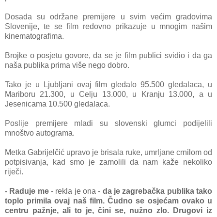
Dosada su održane premijere u svim većim gradovima
Slovenije, te se film redovno prikazuje u mnogim našim
kinematografima.
Brojke o posjetu govore, da se je film publici svidio i da ga
naša publika prima više nego dobro.
Tako je u Ljubljani ovaj film gledalo 95.500 gledalaca, u
Mariboru 21.300, u Celju 13.000, u Kranju 13.000, a u
Jesenicama 10.500 gledalaca.
Poslije premijere mladi su slovenski glumci podijelili
mnoštvo autograma.
Metka Gabrijelčić upravo je brisala ruke, umrljane crnilom od
potpisivanja, kad smo je zamolili da nam kaže nekoliko
riječi.
- Raduje me
- rekla je ona -
da je zagrebačka publika tako
toplo primila ovaj naš film. Čudno se osjećam ovako u
centru pažnje, ali to je, čini se, nužno zlo. Drugovi iz