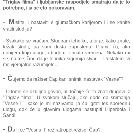
"Triglav filma" i ljubljanske raspodjele smatraju da je to
potrebno, i ja se eto pokoravam.
- M
islite li nastaviti s glumačkom karijerom ili se kanite
vratiti studiju?
- Svakako se vraćam. Studiram tehniku, a to je, kako znate,
težak studij, pa sam dosta zaposlena. Glumit ću, ako
dobijem koju ulogu, i budem li imala vremena. Nekako mi
se, naime, čini, da je tehnika sigurnija stvar ... Uostalom, vi
me vjerojatno razumijete....
- Č
ujemo da režiser Čap kani snimiti nastavak "Vesne"?
- O tome se ozbiljno govori, ali točnije će to znati drugovi iz
"Triglav filma". U svakom slučaju, ako dođe do snimanja
"Vesne II", kako je mi nazivamo, ja ću igrati tek sporednu
ulogu, dok će u glavnim ulogama nastupiti Hiperbola i
Sandi.
- D
a li će "Vesnu II" režirati opet režiser Čap?