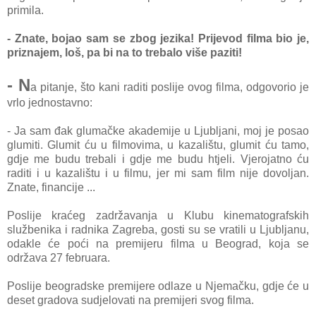
primila.
- Znate, bojao sam se zbog jezika! Prijevod filma bio je,
priznajem, loš, pa bi na to trebalo više paziti!
- N
a pitanje, što kani raditi poslije ovog filma, odgovorio je
vrlo jednostavno:
- Ja sam đak glumačke akademije u Ljubljani, moj je posao
glumiti. Glumit ću u filmovima, u kazalištu, glumit ću tamo,
gdje me budu trebali i gdje me budu htjeli. Vjerojatno ću
raditi i u kazalištu i u filmu, jer mi sam film nije dovoljan.
Znate, financije ...
Poslije kraćeg zadržavanja u Klubu kinematografskih
službenika i radnika Zagreba, gosti su se vratili u Ljubljanu,
odakle će poći na premijeru filma u Beograd, koja se
održava 27 februara.
Poslije beogradske premijere odlaze u Njemačku, gdje će u
deset gradova sudjelovati na premijeri svog filma.