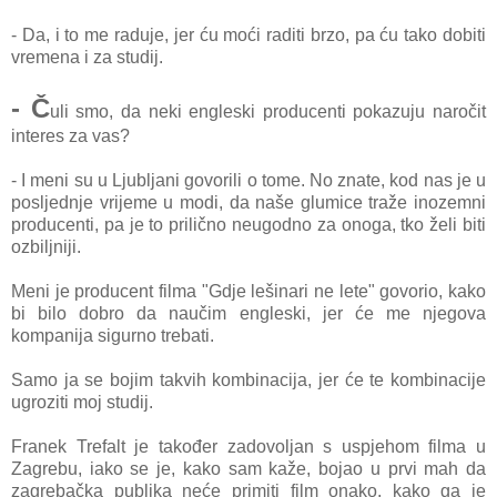
- Da, i to me raduje, jer ću moći raditi brzo, pa ću tako dobiti
vremena i za studij.
- Č
uli smo, da neki engleski producenti pokazuju naročit
interes za vas?
- I meni su u Ljubljani govorili o tome. No znate, kod nas je u
posljednje vrijeme u modi, da naše glumice traže inozemni
producenti, pa je to prilično neugodno za onoga, tko želi biti
ozbiljniji.
Meni je producent filma "Gdje lešinari ne lete" govorio, kako
bi bilo dobro da naučim engleski, jer će me njegova
kompanija sigurno trebati.
Samo ja se bojim takvih kombinacija, jer će te kombinacije
ugroziti moj studij.
Franek Trefalt je također zadovoljan s uspjehom filma u
Zagrebu, iako se je, kako sam kaže, bojao u prvi mah da
zagrebačka publika neće primiti film onako, kako ga je