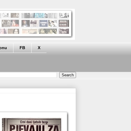
eonu
FB
X