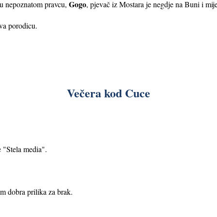
Gogo
u, u nepoznatom pravcu,
, pjevač iz Mostara je negdje na Buni i mij
čuva porodicu.
Večera kod Cuce
e "Stela media".
m dobra prilika za brak.