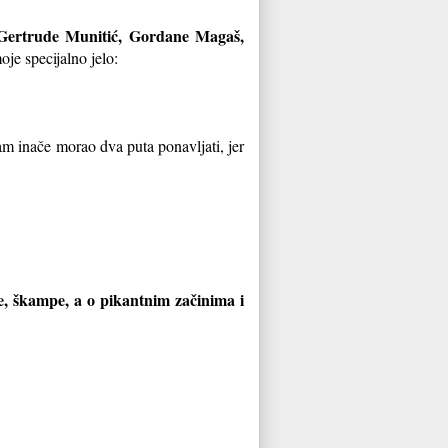
 Gertrude Munitić, Gordane Magaš,
je specijalno jelo:
sam inače morao dva puta ponavljati, jer
če, škampe, a o pikantnim začinima i