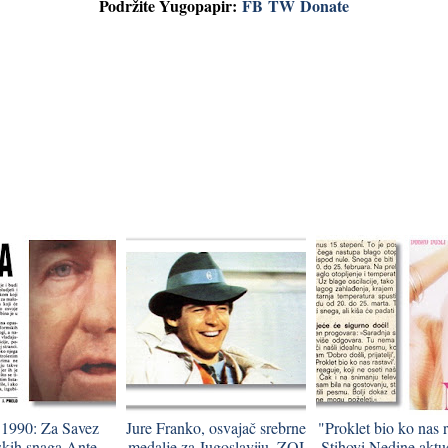
Podržite Yugopapir:
FB
TW
Donate
 1990: Za Savez
Jure Franko, osvajač srebrne
"Proklet bio ko nas r
skih snaga Ante
medalje za Jugoslaviju, ZOI
Stihovi Nedine aktue