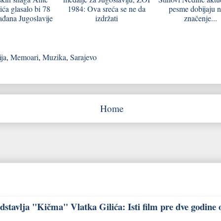
ća glasalo bi 78
1984: Ova sreća se ne da
pesme dobijaju 
ađana Jugoslavije
izdržati
značenje...
ija
,
Memoari
,
Muzika
,
Sarajevo
Home
stavlja "Kičma" Vlatka Gilića: Isti film pre dve godine 