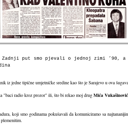
.
Zadnji put smo pjevali o jednoj zimi ’90, a
dina
etnik iz jedne tipične umjetničke sredine kao što je Sarajevo u ova šuga
Mića Vukašinović
li da "baci radio kroz prozor" ili, što bi rekao moj drug
badura, koji smo godinama pokušavali da komuniciramo sa najtananijim
k plemenitim.