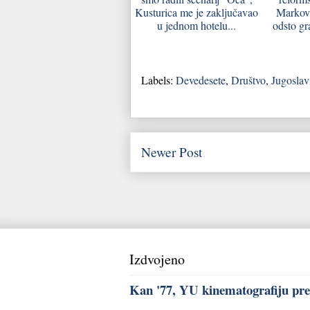
Kusturica me je zaključavao
Markovi
u jednom hotelu...
odsto gr
Labels:
Devedesete
,
Društvo
,
Jugoslav
Newer Post
Izdvojeno
Kan '77, YU kinematografiju pred