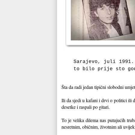
Sarajevo, juli 1991
to bilo prije sto go
Šta da radi jedan tipični slobodni umj
Ili da sjedi u kafani i drvi o politici i
desetke i raspali po gitari.
To je velika dilema nas putujućih tru
nesretnim, običnim, životnim ali uvije