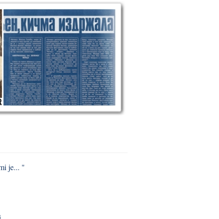
i je... "
i