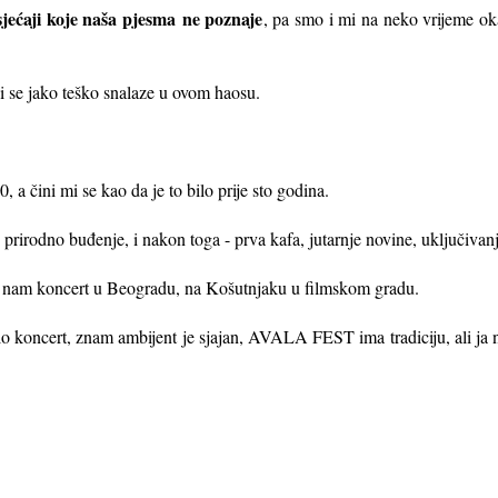
sjećaji koje naša pjesma
ne poznaje
, pa smo i mi na neko vrijeme okač
ni se jako teško snalaze u ovom haosu.
, a čini mi se kao da je to bilo prije sto godina.
rirodno buđenje, i nakon toga - prva kafa, jutarnje novine, uključivanj
i nam koncert u Beogradu, na Košutnjaku u filmskom gradu.
 koncert, znam ambijent je sjajan, AVALA FEST ima tradiciju, ali ja 