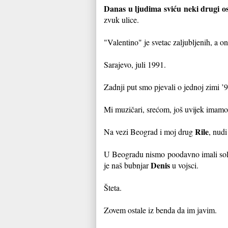
Danas u ljudima sviću neki drugi o
zvuk ulice.
"Valentino" je svetac zaljubljenih, a o
Sarajevo, juli 1991.
Zadnji put smo pjevali o jednoj zimi ’90
Mi muzičari, srećom, još uvijek imamo p
Rile
Na vezi Beograd i moj drug
, nud
U Beogradu nismo poodavno imali solo
Denis
je naš bubnjar
u vojsci.
Šteta.
Zovem ostale iz benda da im javim.