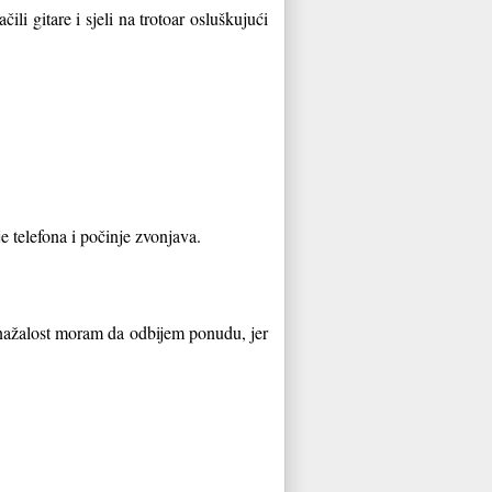
ili gitare i sjeli na trotoar osluškujući
e telefona i počinje zvonjava.
nažalost moram da odbi
jem ponudu, jer