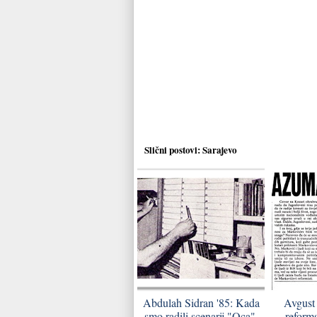
Slični postovi:
Sarajevo
Abdulah Sidran '85: Kada
Avgust
smo radili scenarij "Oca",
reform