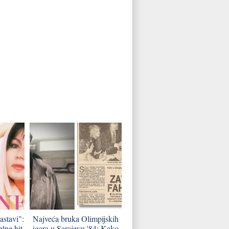
astavi":
Najveća bruka Olimpijskih
lne hit
igara u Sarajevu '84: Kako