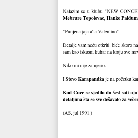
Nalazim se u klubu "NEW CONCEPT
Mebrure Topolovac, Hanke Paldum
"Punjena jaja a’la Valentino".
Detalje vam neću otkriti, biće skoro na
sam kao iskusni kuhar na kraju sve mrve 
Niko mi nije zamjerio.
Stevo Karapandža
I
je na početku kar
Kod Cuce se sjedilo do šest sati uj
detaljima šta se sve dešavalo za več
(AS, jul 1991.)