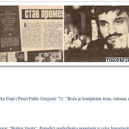
ka Frajt i Pavel Pablo Gregorić '71: "Boža je kompletna žena, oslonac m
vorac "Boljeg života": Popadići podjednako popularni u celoj Jugoslavij