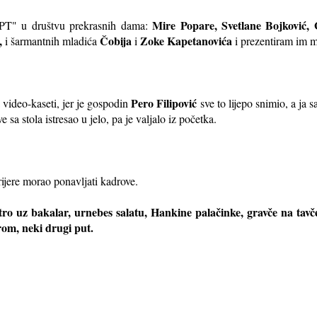
Mire Popare, Svetlane Bojković,
" u društvu prekrasnih dama:
,
Čobija
Zoke Kapetanovića
i šar
mantnih mladića
i
i prezentiram im mo
Pero Filipović
 video-kaseti, jer je gospodin
sve to lijepo snimio, a ja 
sa stola istresao u jelo, pa je valjalo iz početka.
ijere morao ponavljati kadrove.
utro uz bakalar, urnebes salatu, Hankine palačinke, gravče na tav
erom, neki drugi put.