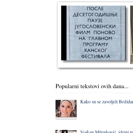
Popularni tekstovi ovih dana...
Kako su se zavoljeli Božidar
Vojkan Milenković, idejni t