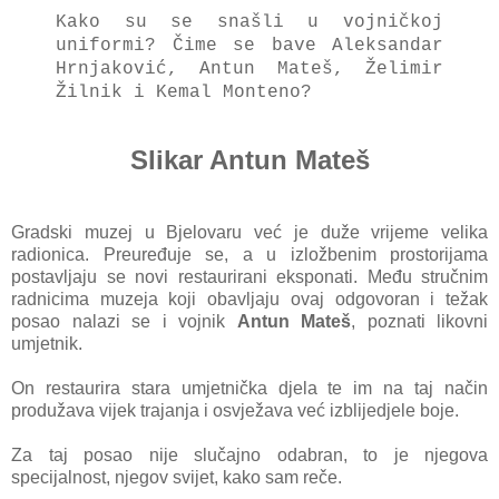
Kako su se snašli u vojničkoj
uniformi? Čime se bave Aleksandar
Hrnjaković, Antun Mateš, Želimir
Žilnik i Kemal Monteno?
Slikar Antun Mateš
Gradski muzej u Bjelovaru već je duže vrijeme velika
radionica. Preuređuje se, a u izložbenim prostorijama
postavljaju se novi restaurirani eksponati. Među stručnim
radnicima muzeja koji obavljaju ovaj odgovoran i težak
posao nalazi se i vojnik
Antun Mateš
, poznati likovni
umjetnik.
On restaurira stara umjetnička djela te im na taj način
produžava vijek trajanja i osvježava već izblijedjele boje.
Za taj posao nije slučajno odabran, to je njegova
specijalnost, njegov svijet, kako sam reče.