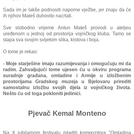
Sada im je lakše podnositi naporne vježbe, jer znaju da će
ih njihov Mateš duhovito nacrtati.
Sve slobodno vrijeme Antun Mateš provodi u ateljeu
uređenom u jednoj od prostorija vojničkog kluba. Tamo se
stapa sva svojim svijetom slika, kistova i boja.
O tome je rekao:
- Moje starješine imaju razumijevanja i omogućuju mi da
radim. Zahvaljujući tome ujesen ću u okviru programa
suradnje građana, omladine i Armije u izložbenim
prostorijama Gradskog muzeja u Bjelovaru prirediti
samostalnu izložbu svojih djela iz vojničkog života.
Nešto ću od toga pokloniti jedinici.
Pjevač Kemal Monteno
Na X jubilarnom festivalu mladih kompozitora "Omladina