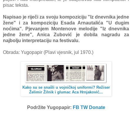
pisac teksta.
Napisao je riječi za svoju kompoziciju "Iz dnevnika jedne
žene" i za kompoziciju Esada Arnautalića "U dugim
noćima". Pjevanjem Montenove melodije "Iz dnevnika
jedne žene", Anica Zubović je dobila nagradu za
najbolju interpretaciju na festivalu.
Obrada: Yugopapir (Plavi vjesnik, jul 1970.)
Kako su se snašli u vojničkoj uniformi? Režiser
Želimir Žilnik i glumac Aca Hrnjaković...
Podržite Yugopapir:
FB
TW
Donate