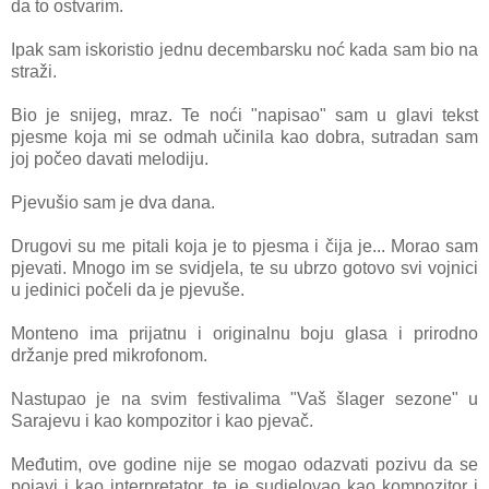
da to ostvarim.
Ipak sam iskoristio jednu decembarsku noć kada sam bio na
straži.
Bio je snijeg, mraz. Te noći "napisao" sam u glavi tekst
pjesme koja mi se odmah učinila kao dobra, sutradan sam
joj počeo davati melodiju.
Pjevušio sam je dva dana.
Drugovi su me pitali koja je to pjesma i čija je... Morao sam
pjevati. Mnogo im se svidjela, te su ubrzo gotovo svi vojnici
u jedinici počeli da je pjevuše.
Monteno ima prijatnu i originalnu boju glasa i prirodno
držanje pred mikrofonom.
Nastupao je na svim festivalima "Vaš šlager sezone" u
Sarajevu i kao kompozitor i kao pjevač.
Međutim, ove godine nije se mogao odazvati pozivu da se
pojavi i kao interpretator, te je sudjelovao kao kompozitor i