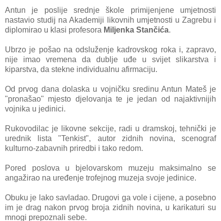
Antun je poslije srednje škole primijenjene umjetnosti
nastavio studij na Akademiji likovnih umjetnosti u Zagrebu i
diplomirao u klasi profesora
Miljenka Stančića
.
Ubrzo je pošao na odsluženje kadrovskog roka i, zapravo,
nije imao vremena da dublje uđe u svijet slikarstva i
kiparstva, da stekne individualnu afirmaciju.
Od prvog dana dolaska u vojničku sredinu Antun Mateš je
"pronašao" mjesto djelovanja te je jedan od najaktivnijih
vojnika u jedinici.
Rukovodilac je likovne sekcije, radi u dramskoj, tehnički je
urednik lista "Tenkist", autor zidnih novina, scenograf
kulturno-zabavnih priredbi i tako redom.
Pored poslova u bjelovarskom muzeju maksimalno se
angažirao na uređenje trofejnog muzeja svoje jedinice.
Obuku je lako savladao. Drugovi ga vole i cijene, a posebno
im je drag nakon prvog broja zidnih novina, u karikaturi su
mnogi prepoznali sebe.