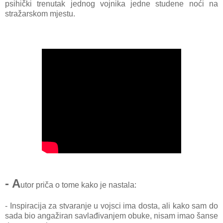
psihički trenutak jednog vojnika jedne studene noći na
stražarskom mjestu.
- A
utor priča o tome kako je nastala:
- Inspiracija za stvaranje u vojsci ima dosta, ali kako sam do
sada bio angažiran savlađivanjem obuke, nisam imao šanse