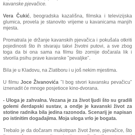
kavanske pjevačice.
Vera Čukić
, beogradska kazališna, filmska i televizijska
glumica, provela je stanovito vrijeme u kavanicama manjih
mjesta.
Promatrala je držanje kavanskih pjevačica i pokušala otkriti
pojedinosti što ih stvaraju takvi životni putovi, a sve zbog
toga da bi ona sama na filmu što zornije dočarala lik i
stvorila psihu prave kavanske "pevaljke".
Bila je u Kladovu, na Zlatiboru i u još nekim mjestima.
U filmu
Joce Živanovića
"I bog stvori kavansku pevačicu"
iznenadit će mnoge posjetioce kino-dvorana.
- Uloga je zahvalna. Vezana je za život ljudi što su gradili
golemi đerdapski sustav, a ondje je kavanski život za
stotine radnika bila jedina razonoda. Scenarij je napisan
po istinitim događajima. Moja uloga vrlo je bogata.
Trebalo je da dočaram mukotrpan život žene, pjevačice, što