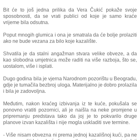
Bit će to još jedna prilika da Vera Čukić pokaže svoje
sposobnosti, da se vrati publici od koje je samo kraće
vrijeme bila odsutna.
Poput mnogih glumica i ona je smatrala da će bolje prolaziti
ako ne bude vezana za bilo koje kazalište.
Shvatila je da stalni angažman stvara velike obveze, a da
kao slobodna umjetnica može raditi na više razboja, što se,
uostalom, više i isplati.
Dugo godina bila je vjerna Narodnom pozorištu u Beogradu,
gdje je tumačila
bezbroj uloga. Materijalno je dobro prolazila
i bila je zadovoljna.
Međutim, nakon kraćeg izbivanja iz te kuće, pokušala se
ponovno vratiti pozornici, ali je naišla na neke promjene u
pripremanju predstava tako da joj je to pokvarilo druge
planove izvan kazališta i nije mogla uskladiti sve termine.
- Više nisam obvezna ni prema jednoj kazališnoj kući, pa ne