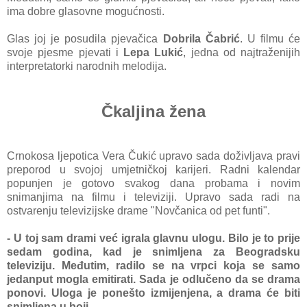
ima dobre glasovne mogućnosti.
Glas joj je posudila pjevačica
Dobrila Čabrić
. U filmu će
svoje pjesme pjevati i
Lepa Lukić
, jedna od najtraženijih
interpretatorki narodnih melodija.
Čkaljina žena
Crnokosa ljepotica Vera Čukić upravo sada doživljava pravi
preporod u svojoj umjetničkoj karijeri. Radni kalendar
popunjen je gotovo svakog dana probama i novim
snimanjima
na filmu i televiziji. Upravo sada radi na
ostvarenju televizijske drame "Novčanica od pet funti".
- U toj sam drami već igrala glavnu ulogu. Bilo je to prije
sedam godina, kad je snimljena za Beogradsku
televiziju. Međutim, radilo se na vrpci koja se samo
jedanput mogla emitirati. Sada je odlučeno da se drama
ponovi. Uloga je ponešto izmijenjena, a drama će biti
snimljena u boji...