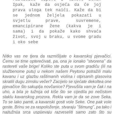
Ipak, kaže da osjeća da će joj
prava uloga tek naići. Kaže da bi
se jednom željela pokazati u
svjetlu prave, suvremene,
emancipirane žene (kakva je i
sama) i da pokaže kako shvaća
život, svoj u braku, u svome gradu
i oko sebe
Nitko vas ne tjera da razmišljate o kavanskoj pjevačici.
Čemu se time opterećivati, pa, ona je ionako "stvorena" da
rastereti vaše brige! Koliko ste puta u svom gradiću (ili na
službenome putu) u nekom našem Peytonu potražili malu
kavanu i uz glazbu raštimanih violina i otpisanih glasovira
skratili dugu zimsku večer? Zacijelo se sjećate dekoltea one
pjevačice što sakuplja novčanice? Pjevušila vam je čak i na
uho, a bila je tužnija od kiše što se cijedila po nečistom
staklu kavanskog prozora. Rekla vam je da se zove Seka.
To se lako pamti, a kavanski gosti vole Seke. One pak vole
goste. Brinu se za raspoloženje, stvaraju "štimung", pa tako i
najtužnija srca uspijevaju razveseliti samo zato što su