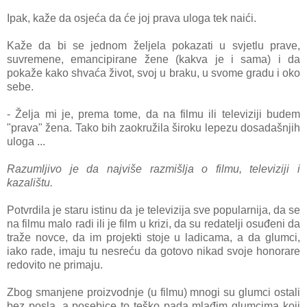
Ipak, kaže da osjeća da će joj prava uloga tek naići.
Kaže da bi se jednom željela pokazati u svjetlu prave,
suvremene, emancipirane žene (kakva je i sama) i da
pokaže kako shvaća život, svoj u braku, u svome gradu i oko
sebe.
- Želja mi je, prema tome, da na filmu ili televiziji budem
"prava" žena. Tako bih zaokružila široku lepezu dosadašnjih
uloga ...
Razumljivo je da najviše razmišlja o filmu, televiziji i
kazalištu.
Potvrdila je staru istinu da je televizija sve popularnija, da se
na filmu malo radi ili je film u krizi, da su redatelji osuđeni da
traže novce, da im projekti stoje u ladicama, a da glumci,
iako rade, imaju tu nesreću da gotovo nikad svoje honorare
redovito ne primaju.
Zbog smanjene proizvodnje (u filmu) mnogi su glumci ostali
bez posla, a posebice to teško pada mlađim glumcima koji