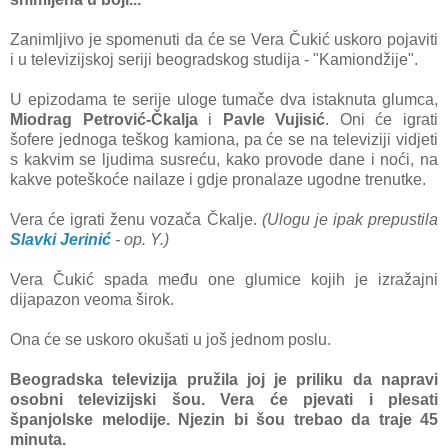
Zanimljivo je spomenuti da će se Vera Čukić uskoro pojaviti
i u televizijskoj seriji beogradskog studija - "Kamiondžije".
U epizodama te serije uloge tumače dva istaknuta glumca,
Miodrag Petrović-Čkalja
i
Pavle Vujisić
. Oni će igrati
šofere jednoga teškog kamiona, pa će se na televiziji vidjeti
s kakvim se ljudima susreću, kako provode dane i noći, na
kakve poteškoće nailaze i gdje pronalaze ugodne trenutke.
Vera će igrati ženu vozača Čkalje.
(Ulogu je ipak prepustila
Slavki Jerinić
- op. Y.)
Vera Čukić spada među one glumice kojih je izražajni
dijapazon veoma širok.
Ona će se uskoro okušati u još jednom poslu.
Beogradska televizija pružila joj je priliku da napravi
osobni televizijski šou. Vera će pjevati i plesati
španjolske melodije. Njezin bi šou trebao da traje 45
minuta.