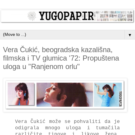
▼
Vera Čukić, beogradska kazališna,
filmska i TV glumica '72: Propuštena
uloga u "Ranjenom orlu"
Vera Čukić može se pohvaliti da je
odigrala mnogo uloga i tumačila
različite tipove i likove žena.