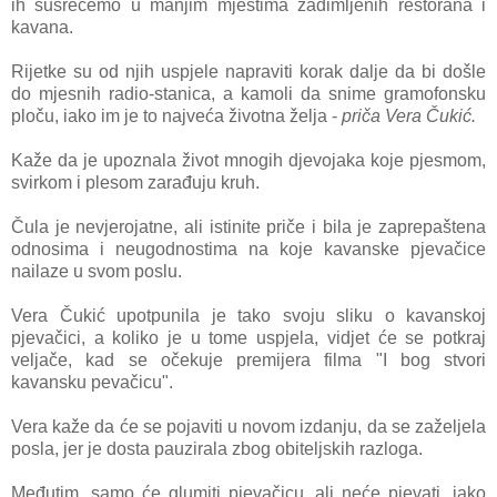
ih susrećemo u manjim mjestima zadimljenih restorana i
kavana.
Rijetke su od njih uspjele napraviti korak dalje da bi došle
do mjesnih radio-stanica, a kamoli da snime gramofonsku
ploču, iako im je to najveća životna želja -
priča Vera Čukić.
Kaže da je upoznala život mnogih djevojaka koje pjesmom,
svirkom i plesom zarađuju kruh.
Čula je nevjerojatne, ali istinite priče i bila je zaprepaštena
odnosima i neugodnostima na koje kavanske pjevačice
nailaze u svom poslu.
Vera Čukić upotpunila je tako svoju sliku o kavanskoj
pjevačici, a koliko je u tome uspjela, vidjet će se potkraj
veljače, kad se očekuje premijera filma "I bog stvori
kavansku pevačicu".
Vera kaže da će se pojaviti u novom izdanju, da se zaželjela
posla, jer je dosta pauzirala zbog obiteljskih razloga.
Međutim, samo će glumiti pjevačicu, ali neće pjevati, iako