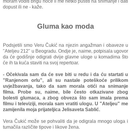
moram voditi brigu hoće li me netko pustiti na snimanje i dati
dopust ili ne - kaže.
Gluma kao moda
Podsjetili smo Veru Čukić na njezin angažman i obaveze u
"Ateljeu 212" u Beogradu. Ondje je, naime, potpisala ugovor
da će godišnje odigrati dvije glavne uloge u komadima što
će ih ta kuća staviti na svoj repertoar.
- Očekivala sam da će sve biti u redu i da ću startati u
"Ranjenom orlu", ali su nastale poteškoće prilikom
uvježbavanja, tako da sam morala otići na snimanje
filma. Probe su, naime, bile često otkazivane zbog
bolesti glumaca, a zbog obveza što sam imala prema
filmu i televiziji, morala sam vratiti ulogu. U "Ateljeu" me
zamijenila moja prijateljica Jelisaveta Sablić.
Vera Čukić može se pohvaliti da je odigrala mnogo uloga i
tumačila različite tipove i likove žena.