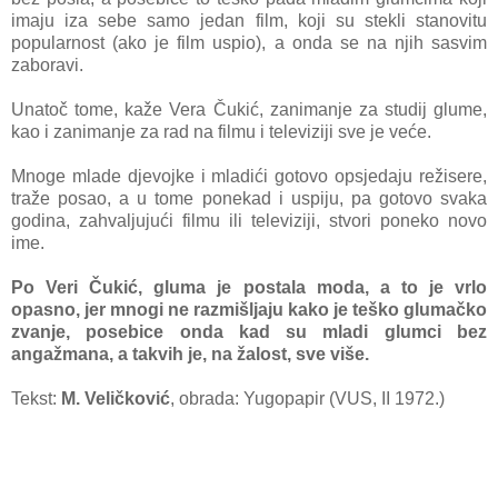
imaju iza sebe samo jedan film, koji su stekli stanovitu
popularnost (ako je film uspio), a onda se na njih sasvim
zaboravi.
Unatoč tome, kaže Vera Čukić, zanimanje za studij glume,
kao i zanimanje za rad na filmu i televiziji sve je veće.
Mnoge mlade djevojke i mladići gotovo opsjedaju režisere,
traže posao, a u tome ponekad i uspiju, pa gotovo svaka
godina, zahvaljujući filmu ili televiziji, stvori poneko novo
ime.
Po Veri Čukić, gluma je postala moda, a to je vrlo
opasno, jer mnogi ne razmišljaju kako je teško glumačko
zvanje, posebice onda kad su mladi glumci bez
angažmana, a takvih je, na žalost, sve više.
Tekst:
M. Veličković
, obrada: Yugopapir (VUS, II 1972.)