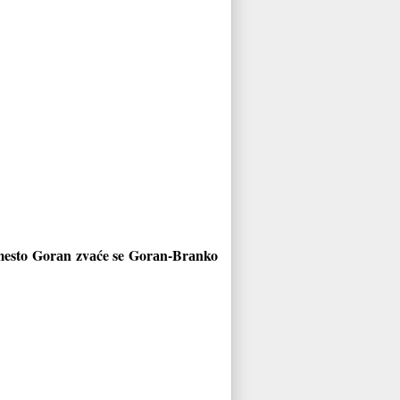
Umesto Gorаn zvаće se Gorаn-Brаnko