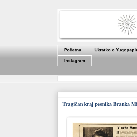
Početna
Ukratko o Yugopapi
Instagram
Tragičan kraj pesnika Branka Mil