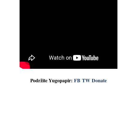
Podržite Yugopapir:
FB
TW
Donate