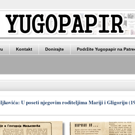
ru
Kontakt
Donirajte
Podržite Yugopapir na Patr
jkovića: U poseti njegovim roditeljima Mariji i Gligoriju (1