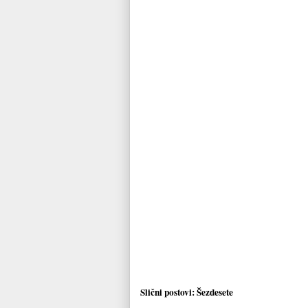
Slični postovi:
Šezdesete