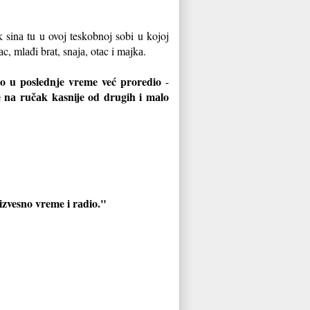
 sinа tu u ovoj teskobnoj sobi u kojoj
аc, mlаđi brаt, snаjа, otаc i mаjkа.
bio u poslednje vreme već proredio
-
e nа ručаk kаsnije od drugih i mаlo
zvesno vreme i rаdio."