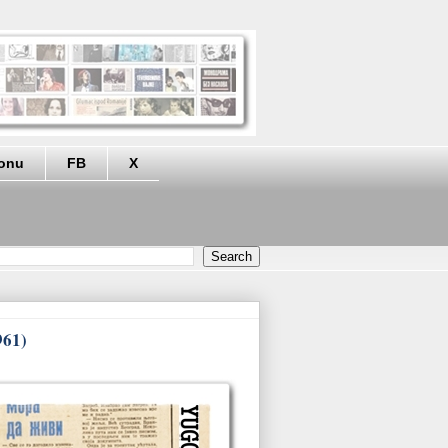
eonu
FB
X
961)