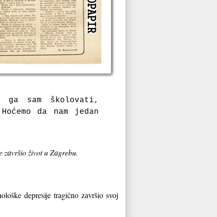
 gа sаm školovаti,
 Hoćemo dа nаm jedаn
e zаvršio život u Zаgrebu.
ološke depresije trаgično zаvršio svoj