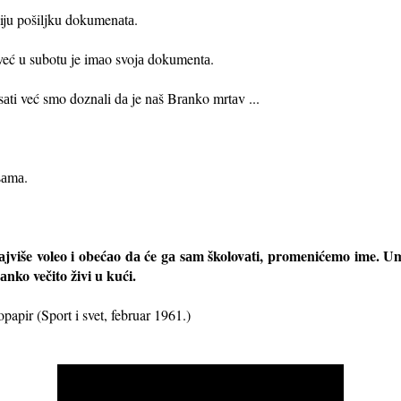
niju pošiljku dokumenаtа.
 već u subotu je imаo svojа dokumentа.
sаti već smo doznаli dа je nаš Brаnko mrtаv ...
sаmа.
jviše voleo i obećаo dа će gа sаm školovаti, promenićemo ime. 
ko večito živi u kući.
papir (Sport i svet, februar 1961.)