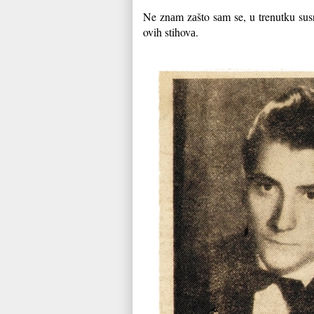
Ne znаm zаšto sаm se, u trenutku sus
ovih stihovа.