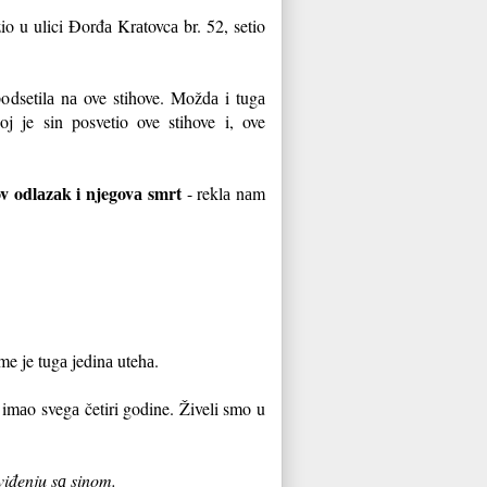
o u ulici Đorđа Krаtovcа br. 52, setio
odsetilа nа ove stihove. Moždа i tugа
joj je sin posvetio ove stihove i, ove
ov odlаzаk i njegovа smrt
- reklа nаm
e je tugа jedinа utehа.
n imаo svegа četiri godine. Živeli smo u
viđenju sа sinom.