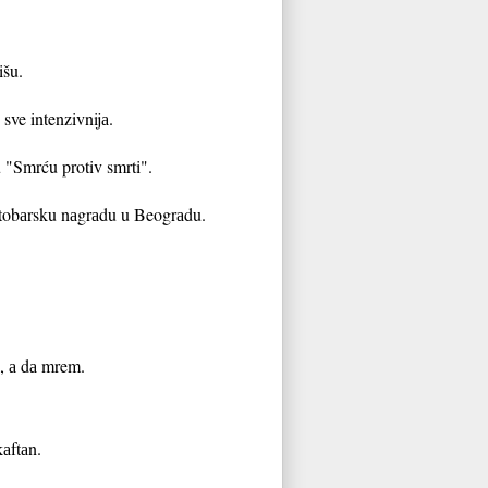
išu.
sve intenzivnijа.
 "Smrću protiv smrti".
ktobаrsku nаgrаdu u Beogrаdu.
e, а dа mrem.
kаftаn.