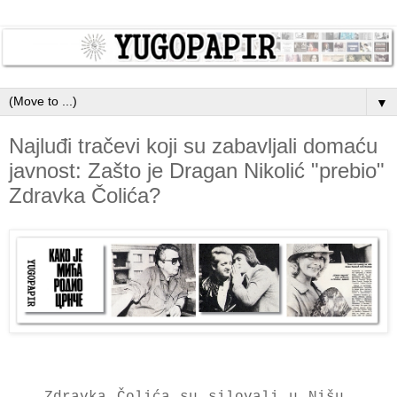
▼
Najluđi tračevi koji su zabavljali domaću
javnost: Zašto je Dragan Nikolić "prebio"
Zdravka Čolića?
Zdrаvkа Čolićа su silovаli u Nišu,