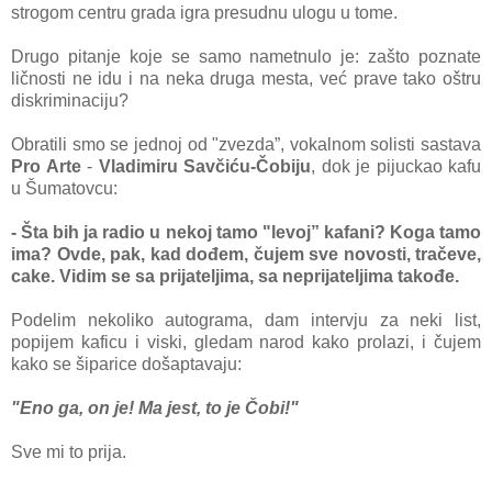
strogom centru grada igra presudnu ulogu u tome.
Drugo pitanje koje se samo nametnulo je: zašto poznate
ličnosti ne idu i na neka druga mesta, već prave tako oštru
diskriminaciju?
Obratili smo se jednoj od "zvezda”, vokalnom solisti sastava
Pro Arte
-
Vladimiru Savčiću-Čobiju
, dok je pijuckao kafu
u Šumatovcu:
- Šta bih ja radio u nekoj tamo "levoj” kafani? Koga tamo
ima? Ovde, pak, kad dođem, čujem sve novosti, tračeve,
cake. Vidim se sa prijateljima, sa neprijateljima takođe.
Podelim nekoliko autograma, dam intervju za neki list,
popijem kaficu i viski, gledam narod kako prolazi, i čujem
kako se šiparice došaptavaju:
"Eno ga, on je! Ma jest, to je Čobi!"
Sve mi to prija.