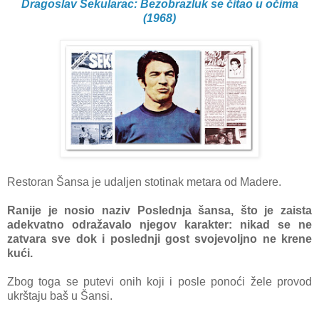
Dragoslav Šekularac: Bezobrazluk se čitao u očima
(1968)
Restoran Šansa je udaljen stotinak metara od Madere.
Ranije je nosio naziv Poslednja šansa, što je zaista
adekvatno odražavalo njegov karakter: nikad se ne
zatvara sve dok i poslednji gost svojevoljno ne krene
kući.
Zbog toga se putevi onih koji i posle ponoći žele provod
ukrštaju baš u Šansi.