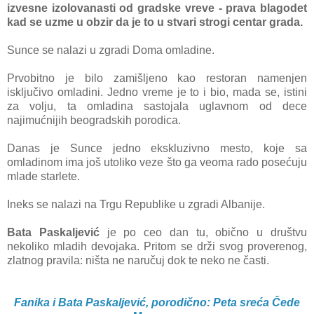
izvesne izolovanasti od gradske vreve - prava blagodet
kad se uzme u obzir da je to u stvari strogi centar grada.
Sunce se nalazi u zgradi Doma omladine.
Prvobitno je bilo zamišljeno kao restoran namenjen
isključivo omladini. Jedno vreme je to i bio, mada se, istini
za volju, ta omladina sastojala uglavnom od dece
najimućnijih beogradskih porodica.
Danas je Sunce jedno ekskluzivno mesto, koje sa
omladinom ima još utoliko veze što ga veoma rado posećuju
mlade starlete.
Ineks se nalazi na Trgu Republike u zgradi Albanije.
Bata Paskaljević
je po ceo dan tu, obično u društvu
nekoliko mladih devojaka. Pritom se drži svog proverenog,
zlatnog pravila: ništa ne naručuj dok te neko ne časti.
Fanika i Bata Paskaljević, porodično: Peta sreća Čede