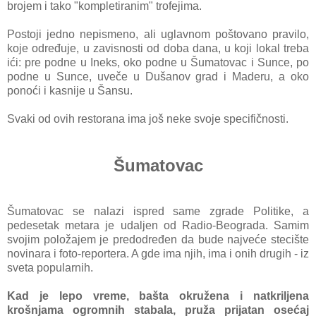
brojem i tako "kompletiranim" trofejima.
Postoji jedno nepismeno, ali uglavnom poštovano pravilo,
koje određuje, u zavisnosti od doba dana, u koji lokal treba
ići: pre podne u Ineks, oko podne u Šumatovac i Sunce, po
podne u Sunce, uveče u Dušanov grad i Maderu, a oko
ponoći i kasnije u Šansu.
Svaki od ovih restorana ima još neke svoje specifičnosti.
Šumatovac
Šumatovac se nalazi ispred same zgrade Politike, a
pedesetak metara je udaljen od Radio-Beograda. Samim
svojim položajem je predodređen da bude najveće stecište
novinara i foto-reportera. A gde ima njih, ima i onih drugih - iz
sveta popularnih.
Kad je lepo vreme, bašta okružena i natkriljena
krošnjama ogromnih stabala, pruža prijatan osećaj