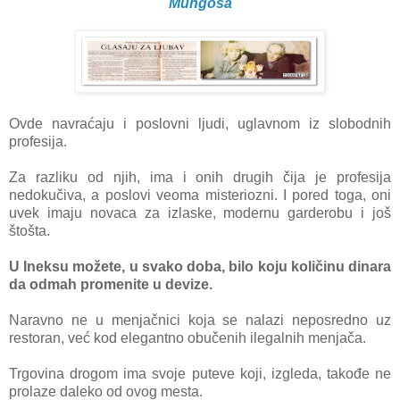
Mungosa
Ovde navraćaju i poslovni ljudi, uglavnom iz slobodnih
profesija.
Za razliku od njih, ima i onih drugih čija je profesija
nedokučiva, a poslovi veoma misteriozni. I pored toga, oni
uvek imaju novaca za izlaske, modernu garderobu i još
štošta.
U Ineksu možete, u svako doba, bilo koju količinu dinara
da odmah promenite u devize.
Naravno ne u menjačnici koja se nalazi neposredno uz
restoran, već kod elegantno obučenih ilegalnih menjača.
Trgovina drogom ima svoje puteve koji, izgleda, takođe ne
prolaze daleko od ovog mesta.