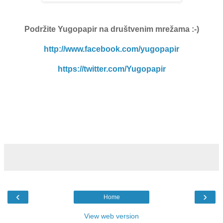
Podržite Yugopapir
na društvenim mrežama :-)
http://www.facebook.com/yugopapir
https://twitter.com/Yugopapir
‹
›
Home
View web version