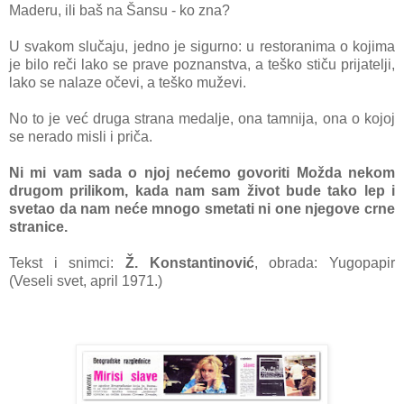
Maderu, ili baš na Šansu - ko zna?
U svakom slučaju, jedno je sigurno: u restoranima o kojima
je bilo reči lako se prave poznanstva, a teško stiču prijatelji,
lako se nalaze očevi, a teško muževi.
No to je već druga strana medalje, ona tamnija, ona o kojoj
se nerado misli i priča.
Ni mi vam sada o njoj nećemo govoriti Možda nekom
drugom prilikom, kada nam sam život bude tako lep i
svetao da nam neće mnogo smetati ni one njegove crne
stranice.
Tekst i snimci:
Ž
. Konstantinović
, obrada: Yugopapir
(Veseli svet, april 1971.)