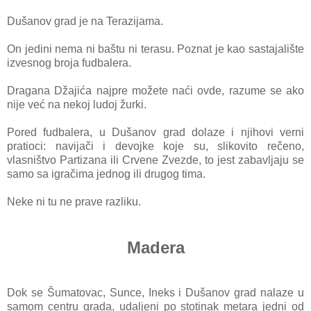
Dušanov grad je na Terazijama.
On jedini nema ni baštu ni terasu. Poznat je kao sastajalište
izvesnog broja fudbalera.
Dragana Džajića najpre možete naći ovde, razume se ako
nije već na nekoj ludoj žurki.
Pored fudbalera, u Dušanov grad dolaze i njihovi verni
pratioci: navijači i devojke koje su, slikovito rečeno,
vlasništvo Partizana ili Crvene Zvezde, to jest zabavljaju se
samo sa igračima jednog ili drugog tima.
Neke ni tu ne prave razliku.
Madera
Dok se Šumatovac, Sunce, Ineks i Dušanov grad nalaze u
samom centru grada, udaljeni po stotinak metara jedni od