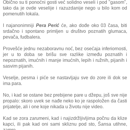
Obično su ti ponoćni gosti već solidno veseli i pod "gasom",
tako da je ovde veselije i razuzdanije nego u bilo kom od
pomenutih lokala.
I najanonimniji
Pera Perić
će, ako dođe oko 03 časa, biti
srdačno i spontano primljen u društvo poznatih glumaca,
pevača, fudbalera.
Provešće jednu nezaboravnu noć, bez osećaja inferiornosti,
jer u to doba se brišu sve razlike između poznatih i
nepoznatih, imućnih i manje imućnih, lepih i ružnih, pijanih i
sasvim pijanih.
Veselje, pesma i piće se nastavljaju sve do zore ili dok se
ima para.
No, i kad se ostane bez prebijene pare u džepu, još sve nije
propalo: skoro uvek se nađe neko ko je raspoložen da časti
prijatelje, ali i one koje nikada u životu nije video.
Kad se zora zarumeni, kad i najizdržljivljima počnu da klize
kapci, ili pak kad oni sami skliznu pod sto, Šansa utihne,
zamre.