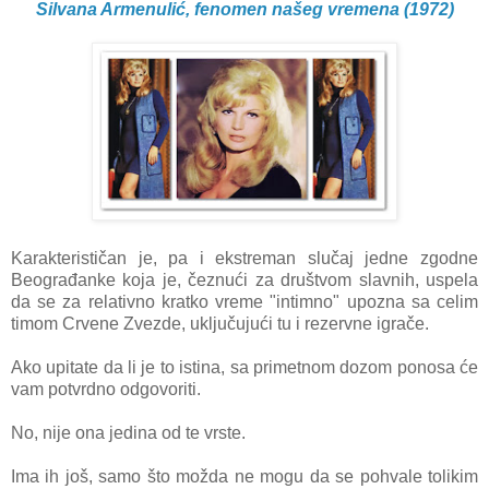
Silvana Armenulić, fenomen našeg vremena (1972)
Karakterističan je, pa i ekstreman slučaj jed
ne zgodne
Beograđanke koja je, čeznući za društvom slavnih, uspela
da se za relativno kratko vreme "intimno" upozna sa celim
timom Crvene Zvezde, uključujući tu i rezervne igrače.
Ako upitate da li je to istina, sa primetnom dozom ponosa će
vam potvrdno odgovoriti.
No, nije ona jedina od te vrste.
Ima ih još, samo što možda ne mogu da se pohvale tolikim