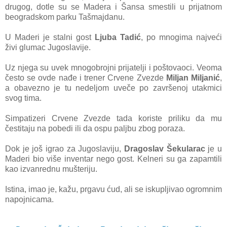
drugog, dotle su se Madera i Šansa smestili u prijatnom
beogradskom parku Tašmajdanu.
U Maderi je stalni gost
Ljuba Tadić
,
po mnogima najveći
živi glumac Jugoslavije.
Uz njega su uvek mnogobrojni prijatelji i poštovaoci. Veoma
često se ovde nađe i trener Crvene Zvezde
Miljan Miljanić
,
a obavezno je tu nedeljom uveče po završenoj utakmici
svog tima.
Simpatizeri Crvene Zvezde tada koriste priliku da mu
čestitaju na pobedi ili da ospu paljbu zbog poraza.
Dok je još igrao za Jugoslaviju,
Dragoslav Šekularac
je u
Maderi bio više inventar nego gost. Kelneri su ga zapamtili
kao izvanrednu mušteriju.
Istina, imao je, kažu, prgavu ćud, ali se iskupljivao ogromnim
napojnicama.