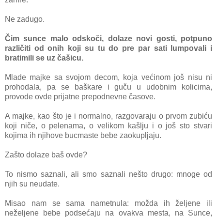
Ne zadugo.
Čim sunce malo odskoči, dolaze novi gosti, potpuno
različiti od onih koji su tu do pre par sati lumpovali i
bratimili se uz čašicu.
Mlade majke sa svojom decom, koja većinom još nisu ni
prohodala, pa se baškare i guču u udobnim kolicima,
provode ovde prijatne prepodnevne časove.
A majke, kao što je i normalno, razgovaraju o prvom zubiću
koji niče, o pelenama, o velikom kašlju i o još sto stvari
kojima ih njihove bucmaste bebe zaokupljaju.
Zašto dolaze baš ovde?
To nismo saznali, ali smo saznali nešto drugo: mnoge od
njih su neudate.
Misao nam se sama nametnula: možda ih željene ili
neželjene bebe podsećaju na ovakva mesta, na Sunce,