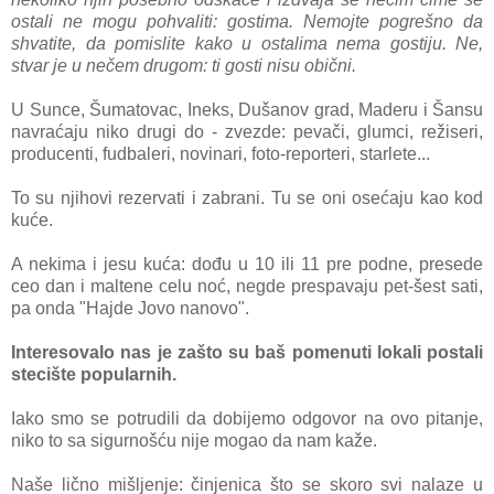
ostali ne mogu pohvaliti: gostima. Nemojte pogrešno da
shvatite, da pomislite kako u ostalima nema gostiju. Ne,
stvar je u nečem drugom: ti gosti nisu obični.
U Sunce, Šumatovac, Ineks, Dušanov grad, Maderu i Šansu
navraćaju niko drugi do - zvezde: pevači, glumci, režiseri,
producenti, fudbaleri, novinari, foto-reporteri, starlete...
To su njihovi rezervati i zabrani. Tu se oni osećaju kao kod
kuće.
A nekima i jesu kuća: dođu u 10 ili 11 pre podne, presede
ceo dan i maltene celu noć, negde prespavaju pet-šest sati,
pa onda "Hajde Jovo nanovo".
Interesovalo nas je zašto su baš pomenuti lokali postali
stecište popularnih.
Iako smo se potrudili da dobijemo odgovor na ovo pitanje,
niko to sa sigurnošću nije mogao da nam kaže.
Naše lično mišljenje: činjenica što se skoro svi nalaze u