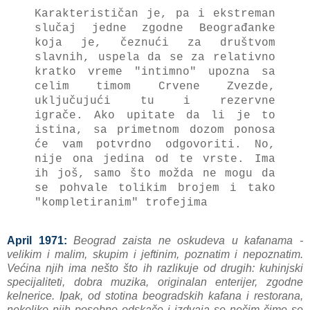
Karakterističan je, pa i ekstreman
slučaj jed
ne zgodne Beograđanke
koja je, čeznući za društvom
slavnih, uspela da se za relativno
kratko vreme "intimno" upozna sa
celim timom Crvene Zvezde,
uključujući tu i rezervne
igrače.
Ako upitate da li je to
istina, sa primetnom dozom ponosa
će vam potvrdno odgovoriti.
No,
nije ona jedina od te vrste.
Ima
ih još, samo što možda ne mogu da
se pohvale tolikim brojem i tako
"kompletiranim" trofejima
April 1971:
Beograd zaista ne oskudeva u kafanama -
velikim i malim, skupim i jeftinim, poznatim i nepoznatim.
Većina njih ima nešto što ih razlikuje od drugih: kuhinjski
specijaliteti, dobra muzika, originalan enterijer, zgodne
kelnerice. Ipak, od stotina beogradskih kafana i restorana,
nekoliko njih posebno odskače i izdvaja se nečim čime se