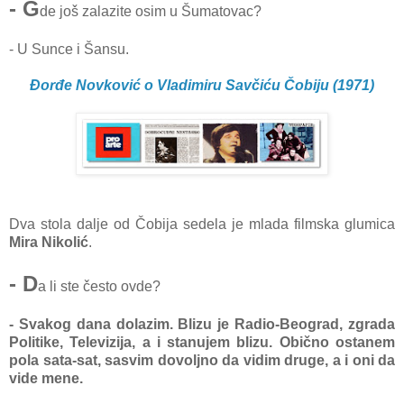
- G
de još zalazite osim u Šumatovac?
- U Sunce i Šansu.
Đorđe Novković o Vladimiru Savčiću Čobiju (1971)
Dva stola dalje od Čobija sedela je mlada filmska glumica
Mira Nikolić
.
- D
a li ste često ovde?
- Svakog dana dolazim. Blizu je Radio-Beograd, zgrada
Politike, Televizija, a i stanujem blizu. Obično ostanem
pola sata-sat, sasvim dovoljno da vidim druge, a i oni da
vide mene.