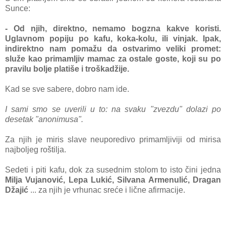
Sunce:
- Od njih, direktno, nemamo bogzna kakve koristi.
Uglavnom popiju po kafu, koka-kolu, ili vinjak. Ipak,
indirektno nam pomažu da ostvarimo veliki promet:
služe kao primamljiv mamac za ostale goste, koji su po
pravilu bolje platiše i troškadžije.
Kad se sve sabere, dobro nam ide.
I sami smo se uverili u to: na svaku "zvezdu" dolazi po
desetak "anonimusa".
Za njih je miris slave neuporedivo primamljiviji od mirisa
najboljeg roš
tilja.
Sedeti i piti kafu, dok za susednim stolom to isto čini jedna
Milja Vujanović, Lepa Lukić, Silvana Armenulić, Dragan
Džajić
... za njih je vrhunac sreće i lične afirmacije.