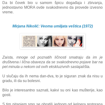
Da bi čovek bio u samom špicu događaja i zbivanja,
jednostavno MORA ovde svakodnevno da provede izvesno
vreme.
Mirjana Nikolić: Veoma umiljata veštica (1972)
Zaista, mnoge od poznatih ličnosti smatraju da im je
društvena i lična obaveza da se svakodnevno pojave bar na
pet minuta u nekom od ovih ekskluzivnih sastajališta.
U slučaju da ih nema dan-dva, to je siguran znak da nisu u
gradu, ili da su bolesni.
Bilo je interesantno saznati, kakvi su oni kao mušterije, kao
gosti.
S tim pitanjem smo se obratili jednom od kelnera restorana