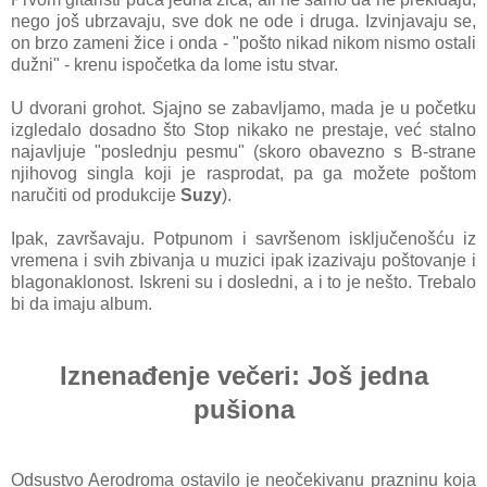
nego još ubrzavaju, sve dok ne ode i druga. Izvinjavaju se,
on brzo zameni žice i onda - "pošto nikad nikom nismo ostali
dužni" - krenu ispočetka da lome istu stvar.
U dvorani grohot. Sjajno se zabavljamo, mada je u početku
izgledalo dosadno što Stop nikako ne prestaje, već stalno
najavljuje "poslednju pesmu" (skoro obavezno s B-strane
njihovog singla koji je rasprodat, pa ga možete poštom
naručiti od produkcije
Suzy
).
Ipak, završavaju. Potpunom i savršenom isključenošću iz
vremena i svih zbivanja u muzici ipak izazivaju poštovanje i
blagonaklonost. Iskreni su i dosledni, a i to je nešto. Trebalo
bi da imaju album.
Iznenađenje večeri: Još jedna
pušiona
Odsustvo Aerodroma ostavilo je neočekivanu prazninu koja