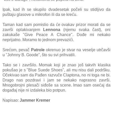
Ipak, kad ih se skupilo dvadesetak počeli su stidljivo da
puštaju glasove u mikrofon ili da se kreću.
Taman kad sam pomislio da će ovakav prizor morati da se
završi oplakivanjem
Lennona
(njemu svaka čast), oni
zakukaše "Give Peace A Chance". Dođe mi nekako
neprijatno. Moramo to jednom prevazići.
Srećom, pevač
Patrole
okrenuo je stvar na veselje utrčavši
u "Johnny B. Goode", što su svi prihvatili.
Tako se i završilo. Momak koji je znao još takvih klasika
pokušao je s "Blue Suede Shoes", ali mu nisu dali podršku.
Očekivao sam da Pađen razvuče Claptona, no ni toga ne bi.
Drago nas pozdravi i jam se nekako naprasno završi.
Mnogobrojni plesači siđoše sa scene. Imao sam osećaj da
događaj nije ni izdaleka bio potpun.
Napisao:
Jammer Kremer