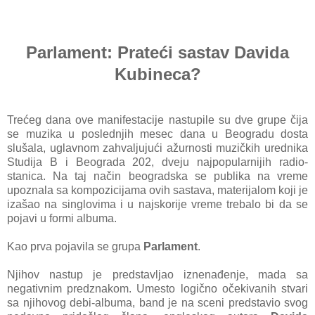
Parlament: Prateći sastav Davida
Kubineca?
Trećeg dana ove manifestacije nastupile su dve grupe čija
se muzika u poslednjih mesec dana u Beogradu dosta
slušala, uglavnom zahvaljujući ažurnosti muzičkih urednika
Studija B i Beograda 202, dveju najpopularnijih radio-
stanica. Na taj način beogradska se publika na vreme
upoznala sa kompozicijama ovih sastava, materijalom koji je
izašao na singlovima i u najskorije vreme trebalo bi da se
pojavi u formi albuma.
Kao prva pojavila se grupa
Parlament
.
Njihov nastup je predstavljao iznenađenje, mada sa
negativnim predznakom. Umesto logično očekivanih stvari
sa njihovog debi-albuma, band je na sceni predstavio svog