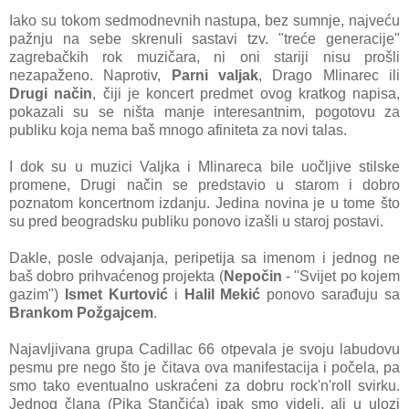
Iako su tokom sedmodnevnih nastupa, bez sumnje, najveću
pažnju na sebe skrenuli sastavi tzv. "treće generacije"
zagrebačkih rok muzičara, ni oni stariji nisu prošli
nezapaženo. Naprotiv,
Parni valjak
, Drago Mlinarec ili
Drugi način
, čiji je koncert predmet ovog kratkog napisa,
pokazali su se ništa manje interesantnim, pogotovu za
publiku koja nema baš mnogo afiniteta za novi talas.
I dok su u muzici Valjka i Mlinareca bile uočljive stilske
promene, Drugi način se predstavio u starom i dobro
poznatom koncertnom izdanju. Jedina novina je u tome što
su pred beogradsku publiku ponovo izašli u staroj postavi.
Dakle, posle odvajanja, peripetija sa imenom i jednog ne
baš dobro prihvaćenog projekta (
Nepočin
- "Svijet po kojem
gazim")
Ismet Kurtović
i
Halil Mekić
ponovo sarađuju sa
Brankom Požgajcem
.
Najavljivana grupa Cadillac 66 otpevala je svoju labudovu
pesmu pre nego što je čitava ova manifestacija i počela, pa
smo tako eventualno uskraćeni za dobru rock'n'roll svirku.
Jednog člana (Pika Stančića) ipak smo videli, ali u ulozi