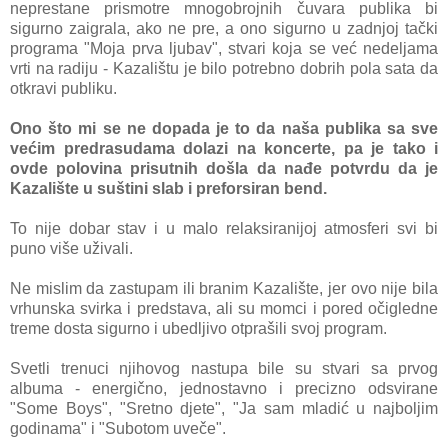
neprestane prismotre mnogobrojnih čuvara publika bi
sigurno zaigrala, ako ne pre, a ono sigurno u zadnjoj tački
programa "Moja prva ljubav", stvari koja se već nedeljama
vrti na radiju - Kazalištu je bilo potrebno dobrih pola sata da
otkravi publiku.
Ono što mi se ne dopada je to da naša publika sa sve
većim predrasudama dolazi na koncerte, pa je tako i
ovde polovina prisutnih došla da nađe potvrdu da je
Kazalište u suštini slab i preforsiran bend.
To nije dobar stav i
u malo relaksiranijoj atmosferi svi bi
puno više uživali.
Ne mislim da zastupam ili branim Kazalište, jer ovo nije bila
vrhunska svirka i predstava, ali su momci i pored očigledne
treme dosta sigurno i ubedljivo otprašili svoj program.
Svetli trenuci njihovog nastupa bile su stvari sa prvog
albuma - energično, jednostavno i precizno odsvirane
"Some Boys", "Sretno djete", "Ja sam mladić u najboljim
godinama" i "Subotom uveče".