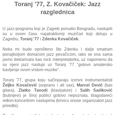
Toranj '77, Z. Kovačiček: Jazz
razglednica
U jazz-programu koji je Zagreb ponudio Beogradu, nastupili
su u ovom času najatraktivniji muzičari koji deluju u
Zagrebu,
Toranj '77
i
Zdenka Kovačiček
.
Neka mi bude oprošteno što Zdenku i dalje smatram
ponajboljom domaćom jazz pevačicom, iako se ona sama
javno deklarisala kao rock interpretatorka, uz napomenu da
su njeni jazz nastupi uz Toranj '77 "gotovo amatersko
bavljenje ovom vrstom muzike".
Toranj '77, grupa koju sačinjavaju izvrsni instrumentalisti
Željko Kovačević
(soprano i alt sax),
Marcel Dević
(bas
gitara),
Zlatko Tanodi
(klavijature) i
Salih Sadiković
(bubnjevi) je široj publici gotovo nepoznata, blagodareći
retkim koncertnim nastupima (krivicu snose organizatori jazz
priredbi).