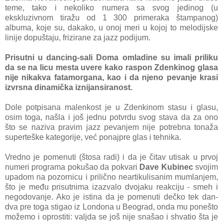
teme, tako i nekoliko numera sa svog jedinog (u
ekskluzivnom tiražu od 1 300 primeraka štampanog)
albuma, koje su, dakako, u onoj meri u kojoj to melodijske
linije dopuštaju, frizirane za jazz podijum.
Prisutni u dancing-sali Doma omladine su imali priliku
da se na licu mesta uvere kako raspon Zdenkinog glasa
nije nikakva fatamorgana, kao i da njeno pevanje krasi
izvrsna dinamička iznijansiranost.
Dole potpisana malenkost je u Zdenkinom stasu i glasu,
osim toga, našla i još jednu potvrdu svog stava da za ono
što se naziva pravim jazz pevanjem nije potrebna tonaža
superteške kategorije, već ponajpre glas i tehnika.
Vredno je pomenuti (štosa radi) i da je čitav utisak u prvoj
numeri programa pokušao da pokvari
Dave Kubinec
svojim
upadom na pozornicu i prilično neartikulisanim mumlanjem,
što je među prisutnima izazvalo dvojaku reakciju - smeh i
negodovanje. Ako je istina da je pomenuti dečko tek dan-
dva pre toga stigao iz Londona u Beograd, onda mu ponešto
možemo i oprostiti: valjda se još nije snašao i shvatio šta je