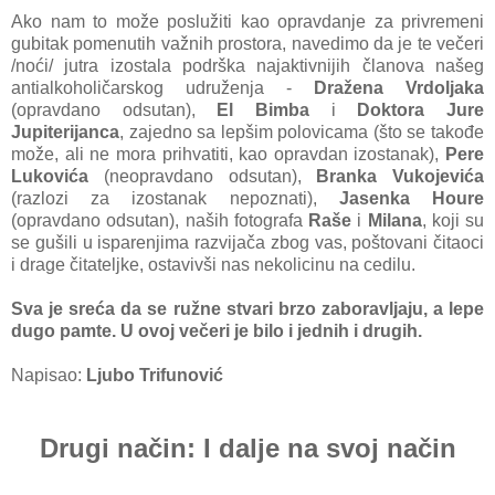
Ako nam to može poslužiti kao opravdanje za privremeni
gubitak pomenutih važnih prostora, navedimo da je te večeri
/noći/ jutra izostala podrška najaktivnijih članova našeg
antialkoholičarskog udruženja -
Dražena Vrdoljaka
(opravdano odsutan),
El Bimba
i
Doktora Jure
Jupiterijanca
, zajedno sa lepšim polovicama (što se takođe
može, ali ne mora prihvatiti, kao opravdan izostanak),
Pere
Lukovića
(neopravdano odsutan),
Branka Vukojevića
(razlozi za izostanak nepoznati),
Jasenka Houre
(opravdano odsutan), naših fotografa
Raše
i
Milana
, koji su
se gušili u isparenjima razvijača zbog vas, poštovani čitaoci
i drage čitateljke, ostavivši nas nekolicinu na cedilu.
Sva je sreća da se ružne stvari brzo zaboravljaju, a lepe
dugo pamte. U ovoj večeri je bilo i jednih i drugih.
Napisao:
Ljubo Trifunović
Drugi način: I dalje na svoj način