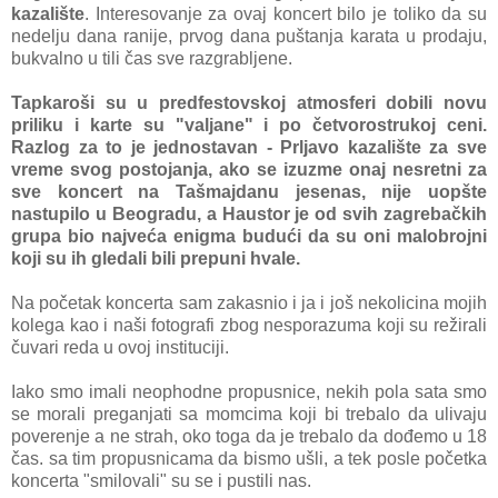
kazalište
. Interesovanje za ovaj koncert bilo je toliko da su
nedelju dana ranije, prvog dana puštanja karata u prodaju,
bukvalno u tili čas sve razgrabljene.
Tapkaroši su u predfestovskoj atmosferi dobili novu
priliku i karte su "valjane" i po četvorostrukoj ceni.
Razlog za to je jednostavan - Prljavo kazalište za sve
vreme svog postojanja, ako se izuzme onaj nesretni za
sve koncert na Tašmajdanu jesenas, nije uopšte
nastupilo u Beogradu, a Haustor je od svih zagrebačkih
grupa bio najveća enigma budući da su oni malobrojni
koji su ih gledali bili prepuni hvale.
Na početak koncerta sam zakasnio i ja i još nekolicina mojih
kolega kao i naši fotografi zbog nesporazuma koji su režirali
čuvari reda u ovoj instituciji.
Iako smo imali neophodne propusnice, nekih pola sata smo
se morali preganjati sa momcima koji bi trebalo da ulivaju
poverenje a ne strah, oko toga da je trebalo da dođemo u 18
čas. sa tim propusnicama da bismo ušli, a tek posle početka
koncerta "smilovali" su se i pustili nas.