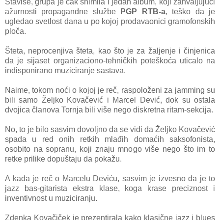
Štaviše, grupa je čak snimila i jedan album, koji zahvaljujući
ažurnosti propagandne službe
PGP RTB-a
, teško da je
ugledao svetlost dana u po kojoj prodavaonici gramofonskih
ploča.
Šteta, neprocenjiva šteta, kao što je za žaljenje i činjenica
da je sijaset organizaciono-tehničkih poteškoća uticalo na
indisponirano muziciranje sastava.
Naime, tokom noći o kojoj je reč, raspoloženi za jamming su
bili samo Željko Kovačević i Marcel Dević, dok su ostala
dvojica članova Tornja bili više nego diskretna ritam-sekcija.
No, to je bilo sasvim dovoljno da se vidi da Željko Kovačević
spada u red onih retkih mlađih domaćih saksofonista,
osobito na sopranu, koji znaju mnogo više nego što im to
retke prilike dopuštaju da pokažu.
A kada je reč o Marcelu Deviću, sasvim je izvesno da je to
jazz bas-gitarista ekstra klase, koga krase preciznost i
inventivnost u muziciranju.
Zdenka Kovačiček je prezentirala kako klasične jazz i blues