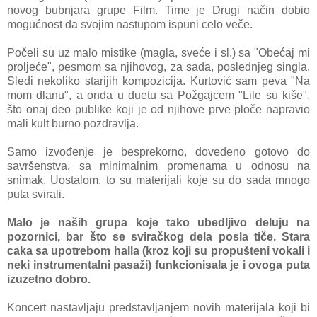
novog bubnjara grupe Film. Time je
Drugi način
dobio
mogućnost da svojim nastupom ispuni celo veče.
Počeli su uz malo mistike (magla, sveće i sl.) sa "Obećaj mi
proljeće", pesmom sa njihovog, za sada, poslednjeg singla.
Sledi nekoliko starijih kompozicija. Kurtović sam peva "Na
mom dlanu", a onda u duetu sa Požgajcem "Lile su kiše",
što onaj deo publike koji je od njihove prve ploče napravio
mali kult burno pozdravlja.
Samo izvođenje je besprekorno, dovedeno gotovo do
savršenstva, sa minimalnim promenama u odnosu na
snimak. Uostalom, to su materijali koje su do sada mnogo
puta svirali.
Malo je naših grupa koje tako ubedljivo deluju na
pozornici, bar što se sviračkog dela posla tiče. Stara
caka sa upotrebom halla (kroz koji su propušteni vokali i
neki instrumentalni pasaži) funkcionisala je i ovoga puta
izuzetno dobro.
Koncert nastavljaju predstavljanjem novih materijala koji bi