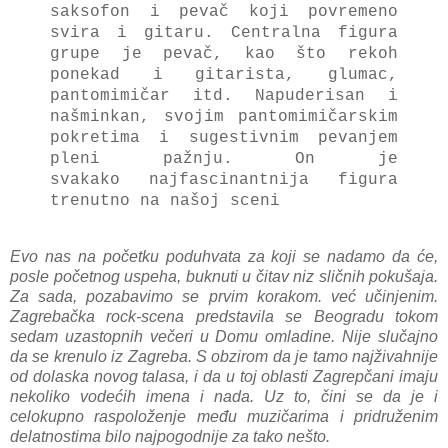
saksofon i pevač koji povremeno
svira i gitaru.
Centralna figura
grupe je pevač, kao što rekoh
ponekad i gitarista, glumac,
pantomimičar itd.
Napuderisan i
našminkan, svojim pantomimičarskim
pokretima i sugestivnim pevanjem
pleni pažnju.
On je
svakako
najfascinantnija figura
trenutno na našoj sceni
Evo nas na početku poduhvata za koji se nadamo da će,
posle početnog uspeha, buknuti u čitav niz sličnih pokušaja.
Za sada, pozabavimo se prvim korakom. već učinjenim.
Zagrebačka rock-scena predstavila se Beogradu tokom
sedam uzastopnih večeri u Domu omladine. Nije slučajno
da se krenulo iz Zagreba. S obzirom da je tamo najživahnije
od dolaska novog talasa, i da u toj oblasti Zagrepčani imaju
nekoliko vodećih imena i nada. Uz to, čini se da je i
celokupno raspoloženje među muzičarima i pridruženim
delatnostima bilo najpogodnije za tako nešto.