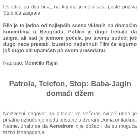
Usledila su dva bisa, na kojima je cela sala posle poziva
Stublića zaigrala.
Bila je to jedna od najlepših scena viđenih na domaćim
koncertima u Beogradu. Publici je dugo trebalo da
zaigra, ali kad je jednom počela, po svemu sudeći još
dugo neće prestati. Izuzetno nadahnuti Film će sigurno
još dugo biti upamćen po ovom presedanu.
Napisao:
Momčilo Rajin
Patrola, Telefon, Stop: Baba-Jagin
domaći džem
Neizvesni odgovor na pitanje: ko večeras svira? uneo je
prijatno uzbuđenje među prisutne u dvorani Doma omladine.
Naime, znalo se da
Aerodrom
nije došao i da su moguća
razna iznenađenja.