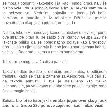
se morala popuniti, kako-tako. I ja, kao i mnogi drugi, najviše
bismo voleli da je ponovo svirao Film, ali rekoše nam da je
to neizvodljivo. Međutim, pojavila se jedna još bolja
zamisao, a potekla je iz redakcije Džuboksa (mesta
poznatog po okupljanju promućurnih ljudi).
Naime, tokom Mlinarčevog koncerta blistavi umovi koji pune
ove stranice pitali su se zašto bivši članovi
Grupe 220
ne
iskoriste priliku da se pojedinačno pojave kao Dragecovi
gosti, tj. da s njim odsviraju bar po jednu staru pesmu kad su
već svi u Beogradu, samo u raznim bandovima.
Toliko bi se mogli uvežbati za par sati.
Takav predlog dospeo je do ušiju organizatora u odličnom
trenutku, kada se tražila zamena za Aerodrom. Muzičari su
ga takođe prihvatili i sve je najavljeno kao veliko
iznenađenje, pa verovatno ni dobar deo posetilaca nije znao
šta se moglo desiti.
Zaista, bio bi to istorijski trenutak jugoslovenskog rock
and rolla: Grupa 220 ponovo zajedno - sad i nikad više!