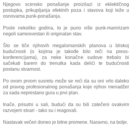
Njegovo scensko ponašanje proizilazi iz eklektičnog
postupka, prikupljanja efektnih poza i stavova koji leže u
osnovama punk-ponašanja.
Posle nekoliko godina, to je puno više punk-manirizam
negoli samosvestan ili originalan stav.
Što se tiče njihovih megalomanskih planova u bliskoj
budućnosti (o kojima je takođe bilo reči na press-
konferencijama), za neke konačne sudove trebalo bi
sačekati barem do trenutka kada delići te budućnosti
postanu stvarnost.
Po ovom prvom susretu može se reći da su oni vrlo daleko
od pravog profesionalnog ponašanja koje njihov menadžer
za sada nepres
tano gura u prvi plan.
Inače, prisutni u sali, budući da su bili zatečeni ovakvim
razvojem stvari - tako su i reagovali.
Nastavak večeri doneo je bitne promene. Naravno, na bolje.