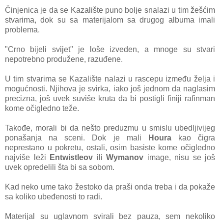
Činjenica je da se Kazalište puno bolje snalazi u tim žešćim
stvarima, dok su sa materijalom sa drugog albuma imali
problema.
"Crno bijeli svijet" je loše izveden, a mnoge su stvari
nepotrebno produžene, razuđene.
U tim stvarima se Kazalište nalazi u rascepu između želja i
mogućnosti. Njihova je svirka, iako još jednom da naglasim
precizna, još uvek suviše kruta da bi postigli finiji rafinman
kome očigledno teže.
Takođe, morali bi da nešto preduzmu u smislu ubedljivijeg
ponašanja na sceni. Dok je mali
Houra
kao čigra
neprestano u pokretu, ostali, osim basiste kome očigledno
najviše leži
Entwistleov
ili
Wymanov
image, nisu se još
uvek opredelili šta bi sa sobom.
Kad neko ume tako žestoko da praši onda treba i da pokaže
sa koliko ubeđenosti to radi.
Materijal su uglavnom svirali bez pauza, sem nekoliko