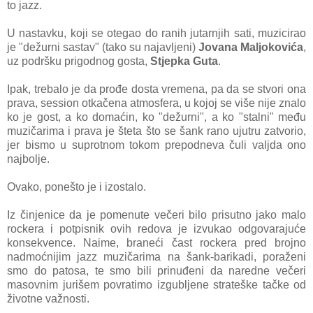
to jazz.
U nastavku, koji se otegao do ranih jutarnjih sati, muzicirao
je "dežurni sastav" (tako su najavljeni)
Jovana Maljokovića
,
uz podršku prigodnog gosta,
Stjepka Guta
.
Ipak, trebalo je da prođe dosta vremena, pa da se stvori ona
prava, session otkačena atmosfera, u kojoj se više nije znalo
ko je gost, a ko domaćin, ko "dežurni", a ko "stalni" među
muzičarima i prava je šteta što se šank rano ujutru zatvorio,
jer bismo u suprotnom tokom prepodneva čuli valjda ono
najbolje.
Ovako, ponešto je i izostalo.
Iz činjenice da je pomenute večeri bilo prisutno jako malo
rockera i potpisnik ovih redova je izvukao odgovarajuće
konsekvence. Naime, braneći čast rockera pred brojno
nadmoćnijim jazz muzičarima na šank-barikadi, poraženi
smo do patosa, te smo bili prinuđeni da naredne večeri
masovnim jurišem povratimo izgubljene strateške tačke od
životne važnosti.