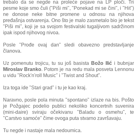
trebalo da se negde na proleće pojave na LP ploči. Tri
pesme koje smo čuli ("Piši mi", "Ponekad mi se čini", i "Hit")
ne donose neke bitne promene u odnosu na njihova
pređašnja ostvarenja. Ono što je malo zasmetalo bio je tekst
"Piši mi", koji je sa svojom festivalski tugaljivom sadržinom
ipak ispod njihovog nivoa.
Posle "Prođe ovaj dan" sledi obavezno predstavljanje
članova.
Uz pomenutu trojicu, tu su još basista
Božo Ilić
i bubnjar
Miroslav Branko
. Potom je na redu mala posveta Lennonu
u vidu "Rock'n'roll Music" i "Twist and Shout".
Iza toga ide "Stari grad"
i tu je kao kraj.
Naravno, posle pola minuta "spontano" izlaze na bis. Pošto
je Požgajec podelio publici nekoliko koncertnih suvenira
(mini-daire) sviraju očekivanu "Baladu o osmehu", te
"Carstvo samoće" čime ovoga puta stvarno završavaju.
Tu negde i nastaje mala nedoumica.