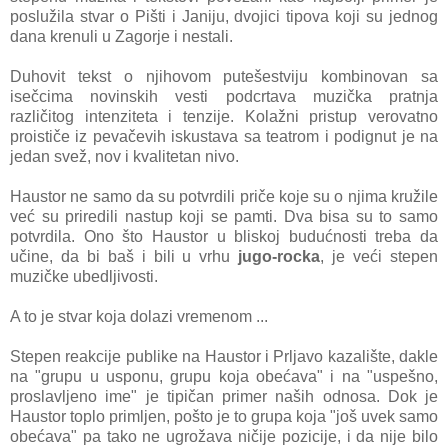
poslužila stvar o
Pišti i Janiju, dvojici tipova koji su jednog
dana krenuli u Zagorje i nestali.
Duhovit tekst o njihovom putešestviju kombinovan sa
isečcima novinskih vesti podcrtava muzička pratnja
različitog intenziteta i tenzije. Kolažni pristup verovatno
proističe iz pevačevih iskustava sa teatrom i podignut je na
jedan svež, nov i kvalitetan nivo.
Haustor ne samo da su potvrdili priče koje su o njima kružile
već su priredili nastup koji se pamti. Dva bisa su to samo
potvrdila. Ono što Haustor u bliskoj budućnosti treba da
učine, da bi baš i bili u vrhu
jugo-rocka
, je veći stepen
muzičke ubedljivosti.
A to je stvar koja dolazi vremenom ...
Stepen reakcije publike na Haustor i Prljavo kazalište, dakle
na "grupu u usponu, grupu koja obećava" i na "uspešno,
proslavljeno ime" je tipičan primer naših odnosa. Dok je
Haustor toplo primljen, pošto je to grupa koja "još uvek samo
obećava" pa tako ne ugrožava ničije pozicije, i da nije bilo