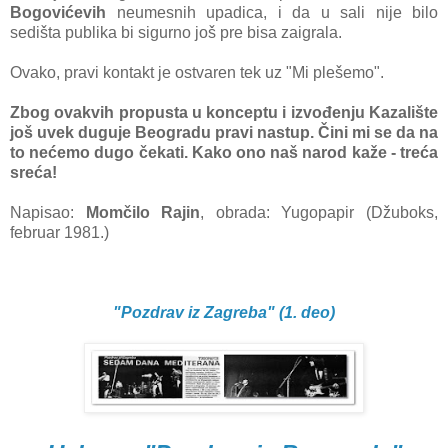
Bogovićevih
neumesnih upadica, i da u sali nije bilo
sedišta publika bi sigurno još pre bisa zaigrala.
Ovako, pravi kontakt je ostvaren tek uz "Mi plešemo".
Zbog ovakvih propusta u konceptu i izvođenju Kazalište
još uvek duguje Beogradu pravi nastup. Čini mi se da na
to nećemo dugo čekati. Kako ono naš narod kaže - treća
sreća!
Napisao:
Momčilo Rajin
,
obrada: Yugopapir (Džuboks,
februar 1981.)
"Pozdrav iz Zagreba" (1. deo)