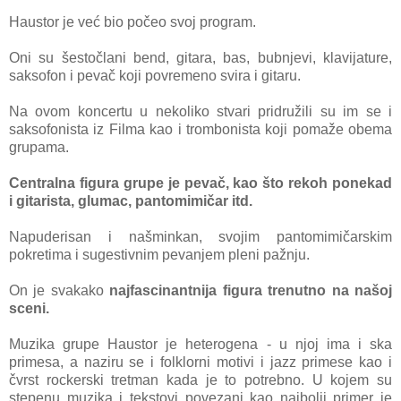
Haustor je već bio počeo svoj program.
Oni su šestočlani bend, gitara, bas, bubnjevi, klavijature,
saksofon i pevač koji povremeno svira i gitaru.
Na ovom koncertu u nekoliko stvari pridružili su im se i
saksofonista iz Filma kao i trombonista koji pomaže obema
grupama.
Centralna figura grupe je pevač, kao što rekoh ponekad
i gitarista, glumac, pantomimičar itd.
Napuderisan i našminkan, svojim pantomimičarskim
pokretima i sugestivnim pevanjem pleni pažnju.
On je svakako
najfascinantnija figura trenutno na našoj
sceni.
Muzika grupe Haustor je heterogena - u njoj ima i ska
primesa, a naziru se i folklorni motivi i jazz primese kao i
čvrst
rockerski tretman kada je to potrebno. U kojem su
stepenu muzika i tekstovi povezani kao najbolji primer je