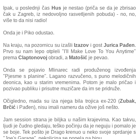
Ipak, u poslednji čas
Hus
je nestao (priča se da je zbrisao
čak u Zagreb, iz nedovoljno rasvetljenih pobuda) - no, no,
više to da nisi radio!
Onda je i Piko odustao.
Na kraju, na pozornicu su izašli
Izazov
i gost
Jurica Pađen
.
Prvo su nam lepo otpleli "I'll Make Love To You Anytime"
prema
Claptonovoj
obradi, a
Matošić
je pevao.
Onda se pojavio Mlinarec radi produženog izvođenja
"Pjesme s planine". Lagano razvučeno, s puno melodičnih
deonica, kao u starim vremenima. Potom je malo pričao i
pozivao publiku i prisutne muzičare da im se pridruže.
Očigledno, mada su iza njega bila trojica ex-220 (
Zubak,
Brčić
i Pađen), nisu imali nameru da ožive još nešto.
Jam session strana je biljka u našim krajevima. Kao takvu,
ljudi je čudno gledaju, teško počinju da je neguju i pomalo je
se boje. Tek pošto je Drago krenuo u neko svoje sprdanje s
"Joe's Garage", nekolicina se popela na binu.