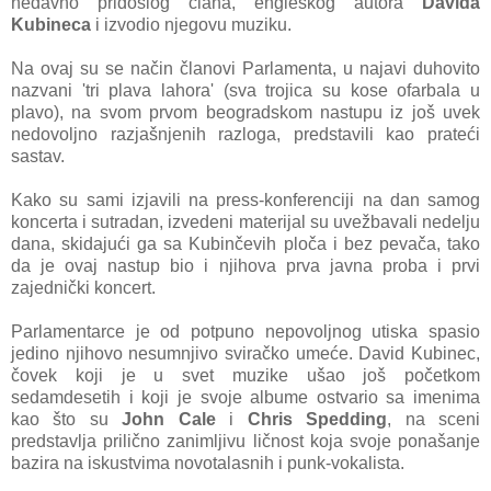
nedavno pridošlog člana, engleskog autora
Davida
Kubineca
i izvodio njegovu muziku.
Na ovaj su se način članovi Parlamenta, u najavi duhovito
nazvani 'tri plava lahora' (sva trojica su kose ofarbala u
plavo), na svom prvom beogradskom nastupu iz još uvek
nedovoljno razjašnjenih razloga, predstavili kao prateći
sastav.
Kako su sami izjavili na press-konferenciji na dan samog
koncerta i sutradan, izvedeni materijal su uvežbavali nedelju
dana, skidajući ga sa Kubinčevih ploča i bez pevača, tako
da je ovaj nastup bio i njihova prva javna proba i prvi
zajednički koncert.
Parlamentarce je od potpuno nepovoljnog utiska spasio
jedino njihovo nesumnjivo sviračko umeće. David Kubinec,
čovek koji je u svet muzike ušao još početkom
sedamdesetih i koji je svoje albume ostvario sa imenima
kao što su
John Cale
i
Chris Spedding
, na sceni
predstavlja prilično zanimljivu ličnost koja svoje ponašanje
bazira na iskustvima novotalasnih i punk-vokalista.