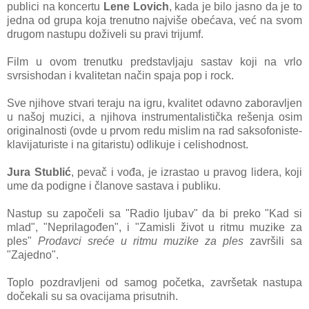
publici na koncertu
Lene Lovich
, kada je bilo jasno da je to
jedna od grupa koja trenutno najviše obećava, već na svom
drugom nastupu doživeli su pravi trijumf.
Film u ovom trenutku predstavljaju sastav koji na vrlo
svrsishodan i kvalitetan način spaja pop i rock.
Sve njihove stvari teraju na igru, kvalitet odavno zaboravljen
u našoj muzici, a njihova instrumentalistička rešenja osim
originalnosti (ovde u prvom redu mislim na rad saksofoniste-
klavijaturiste i na gitaristu) odlikuje i celishodnost.
Jura Stublić
, pevač i vođa, je izrastao u pravog lidera, koji
ume da podigne i članove sastava i publiku.
Nastup su započeli sa "Radio ljubav" da bi preko "Kad si
mlad", "Neprilagođen", i "Zamisli život u ritmu muzike za
ples"
Prodavci sreće u ritmu muzike za ples
završili sa
"Zajedno".
Toplo pozdravljeni od samog početka, završetak nastupa
dočekali su sa ovacijama prisutnih.