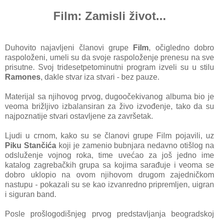
Film: Zamisli život...
Duhovito najavljeni članovi grupe
Film
, očigledno dobro
raspoloženi, umeli su da svoje raspoloženje prenesu na sve
prisutne. Svoj tridesetpetominutni program izveli su u stilu
Ramones
, dakle stvar iza stvari - bez pauze.
Materijal sa njihovog prvog, dugoočekivanog albuma bio je
veoma brižljivo izbalansiran za živo izvođenje, tako da su
najpoznatije stvari ostavljene za završetak.
Ljudi u crnom, kako su se članovi grupe Film pojavili, uz
Piku Stančića
koji je zamenio bubnjara nedavno otišlog na
odsluženje vojnog roka, time uvećao za još jedno ime
katalog zagrebačkih grupa sa kojima sarađuje i veoma se
dobro uklopio na ovom njihovom drugom zajedničkom
nastupu - pokazali su se kao izvanredno pripremljen, uigran
i siguran band.
Posle prošlogodišnjeg prvog predstavljanja beogradskoj