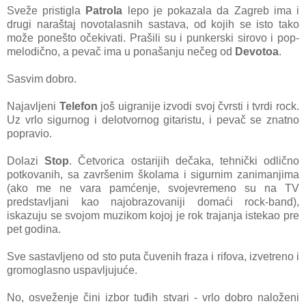
Sveže pristigla
Patrola
lepo je pokazala da Zagreb ima i
drugi naraštaj novotalasnih sastava, od kojih se isto tako
može ponešto očekivati. Prašili su i punkerski sirovo i pop-
melodično, a pevač ima u ponašanju nečeg od
Devotoa
.
Sasvim dobro.
Najavljeni
Telefon
još uigranije izvodi svoj čvrsti i tvrdi rock.
Uz vrlo sigurnog i delotvornog gitaristu, i pevač se znatno
popravio.
Dolazi
Stop
. Četvorica ostarijih dečaka, tehnički odlično
potkovanih, sa završenim školama i sigurnim zanimanjima
(ako me ne vara pamćenje, svojevremeno su na TV
predstavljani kao najobrazovaniji domaći rock-band),
iskazuju se svojom muzikom kojoj je rok trajanja istekao pre
pet godina.
Sve sastavljeno od sto puta čuvenih fraza i rifova, izvetreno i
gromoglasno uspavljujuće.
No, osveženje čini izbor tuđih stvari - vrlo dobro naloženi