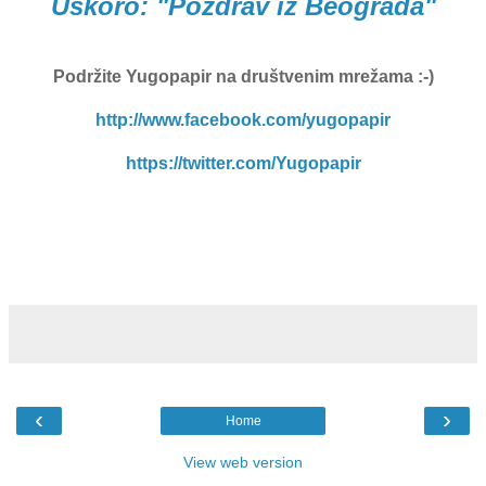
Uskoro: "Pozdrav iz Beograda"
Podržite Yugopapir
na društvenim mrežama :-)
http://www.facebook.com/yugopapir
https://twitter.com/Yugopapir
‹
›
Home
View web version