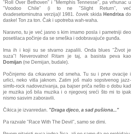
"Roll Over Bethoven" i "Memphis Tennesse", pa vrhunac u
"Voodoo Chile" (i to ne "Slight Return", već
dvadesetominutna verzija)! 1981. čovek skida
Hendrixa
do
daske! Ton za ton. Čak i upotreba wah-waha.
Naravno, tu je već jasno s kim imamo posla i pametniji deo
posetilaca počinje da se smeška i odobravajuće gunđa.
Ima ih i koji su se stvarno zapalili. Onda blues "Život je
suza"! Neverovatno! Ritam je taj, a basista peva kao
Domijan
(ne Demijan, budale).
Počinjemo da crkavamo od smeha. Tu su i prve ovacije i
urlici, neko vitla jaknom. Zatim još malo sopstvenog jazz-
simfo-rock nadovezivanja, pa bajser priča nešto o dobu kad
je muzika još bila muzika i o njegovoj sreći što mi to ipak
nismo sasvim zaboravili.
Čikica je izvanredan.
"Draga djeco, a sad pušiona..."
Pa razvale "Race With The Devil", samo se dimi.
Prvom gitaristi puca jedna žica, ali ne samo da ne prekidaju,