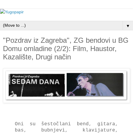
▼
"Pozdrav iz Zagreba", ZG bendovi u BG
Domu omladine (2/2): Film, Haustor,
Kazalište, Drugi način
Oni su šestočlani bend, gitara,
bas, bubnjevi, klavijature,