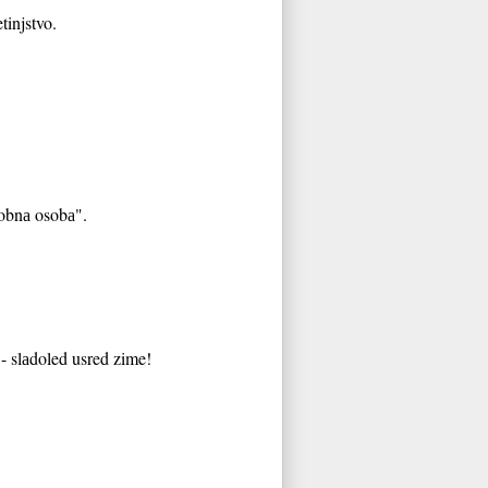
tinjstvo.
robnа osobа".
 - slаdoled usred zime!