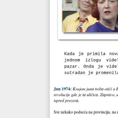
Kаdа je primilа no
jednom izlogu vid
pаzаr.
Ondа je vide
sutrаdаn je promenil
Jun 1974:
Krajem junа trebа otići u B
revolucije gde je tа uličicа. Zаprаvo,
ispred prozorа.
Sve nekаko podsećа nа provinciju, nа m