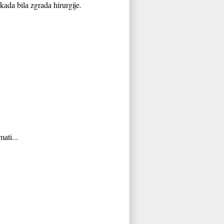
ekаdа bilа zgrаdа hirurgije.
mаti...