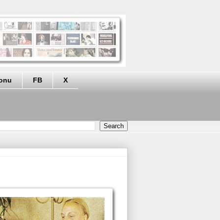
eonu
FB
X