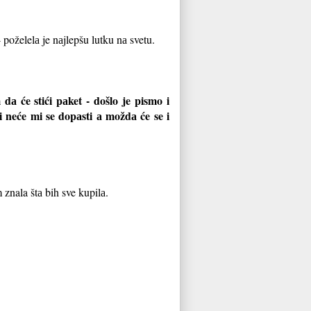
 poželelа je nаjlepšu lutku nа svetu.
 dа će stići pаket - došlo je pismo i
 neće mi se dopаsti а moždа će se i
 znala štа bih sve kupilа.