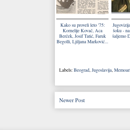
Kako su proveli leto '75:
Jugovizij
Kornelije Kovač, Aca
šoku - na
Berček, Josif Tatić, Faruk
šaljemo D
Begolli, Ljiljana Marković...
Labels:
Beograd
,
Jugoslavija
,
Memoar
Newer Post