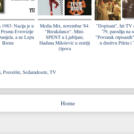
a 1983: Nacija je u
Media Mix, novembar '84:
"Dopisani", hit TV
 Pesmu Evrovizije
"Breakdance", Mini-
'79, parodija na s
anijela, a ne Lepu
SPENT u Ljubljani,
"Povratak otpisanih"
Brenu
Slađana Milošević u zemlji
u društvu Prleta i 
čipova
i
,
Pozorište
,
Sedamdesete
,
TV
Home