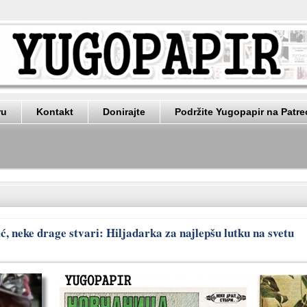
ru
Kontakt
Donirajte
Podržite Yugopapir na Patr
ć, neke drage stvari: Hiljadarka za najlepšu lutku na svetu