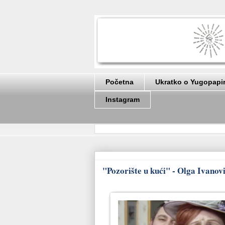
Početna
Ukratko o Yugopapi
Instagram
"Pozorište u kući" - Olga Ivanovi