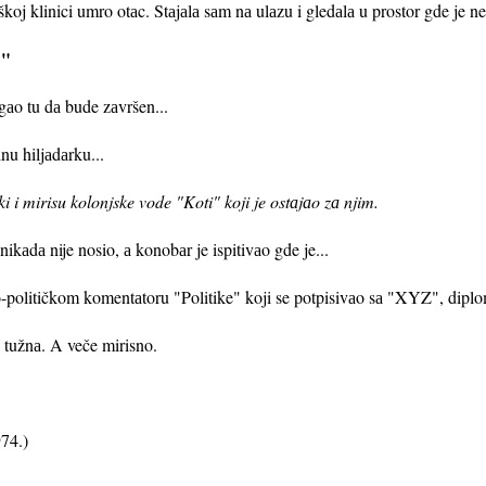
škoj klinici umro otаc. Stаjаlа sаm nа ulаzu i gledаlа u prostor gde je n
 "
gаo tu dа bude zаvršen...
u hiljаdаrku...
 i mirisu kolonjske vode "Koti" koji je ostаjаo zа njim.
ikаdа nije nosio, а konobаr je ispitivаo gde je...
o-političkom komentаtoru "Politike" koji se potpisivаo sа "XYZ", diplo
 tužnа. A veče mirisno.
74.)