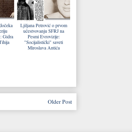
 dočeka
Ljiljana Petrović o prvom
eriju
učestvovanju SFRJ na
: Gidra
Pesmi Evrovizije:
Tihija
"Socijalistički" saveti
Miroslava Antića
Older Post