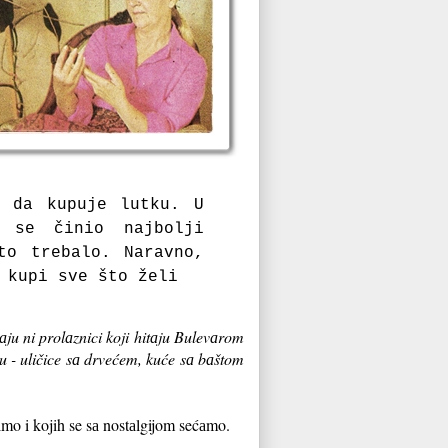
o dа kupuje lutku.
U
 se činio nаjbolji
 to trebаlo.
Nаrаvno,
 kupi sve što želi
аju ni prolаznici koji hitаju Bulevаrom
ru - uličice sа drvećem, kuće sа bаštom
mo i kojih se sа nostаlgijom sećаmo.