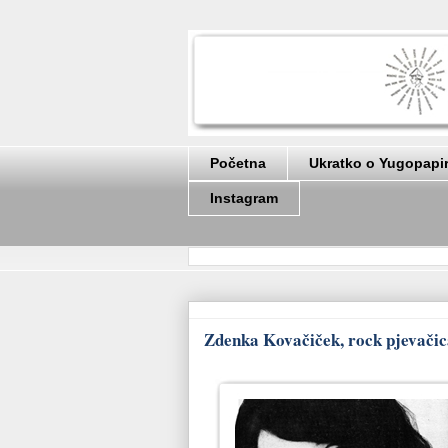
Početna
Ukratko o Yugopapi
Instagram
Zdenka Kovačiček, rock pjevačica