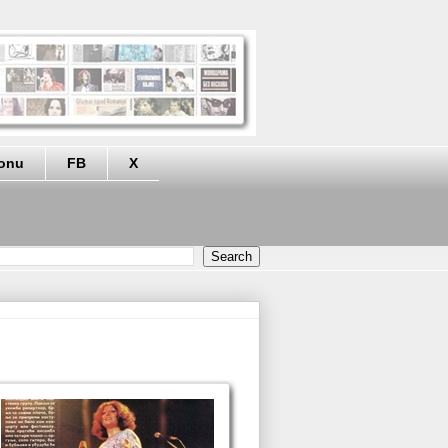
eonu
FB
X