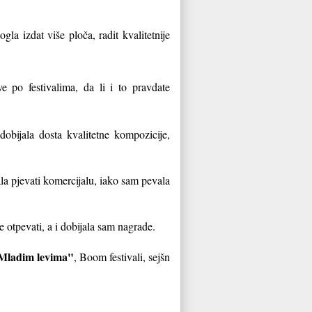
la izdat više ploča, radit kvalitetnije
e po festivalima, da li i to pravdate
bijala dosta kvalitetne kompozicije,
a pjevati komercijalu, iako sam pevala
 otpevati, a i dobijala sam nagrade.
ladim levima"
, Boom festivali, sejšn