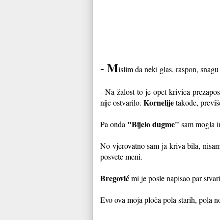
- M
islim da neki glas, raspon, snagu
- Na žalost to je opet krivica prezap
Kornelije
nije ostvarilo.
takođe, previš
"Bijelo dugme"
Pa onda
sam mogla ima
No vjerovatno sam ja kriva bila, nisam
posvete meni.
Bregović
mi je posle napisao par stvari
Evo ova moja ploča pola starih, pola no