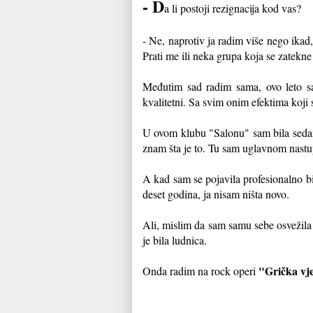
- D
a li postoji rezignacija kod vas?
- Ne, naprotiv ja radim više nego ikad
Prati me ili neka grupa koja se zatekne
Međutim sad radim sama, ovo leto sa
kvalitetni. Sa svim onim efektima koji s
U ovom klubu "Salonu" sam bila sedam
znam šta je to. Tu sam uglavnom nastu
A kad sam se pojavila profesionalno bi
deset godina, ja nisam ništa novo.
Ali, mislim da sam samu sebe osvežila 
je bila ludnica.
"Grička vje
Onda radim na rock operi