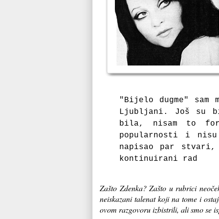
"Bijelo dugme" sam 
Ljubljani. Još su b
bila, nisam to for
popularnosti i nis
napisao par stvari,
kontinuirani rad
Zašto Zdenka? Zašto u rubrici neoče
neiskazani talenat koji na tome i ost
ovom razgovoru izbistrili, ali smo se i