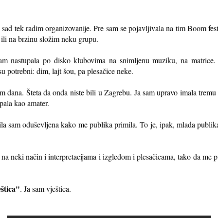
, sad tek radim organizovanije. Pre sam se pojavljivala na tim Boom fest
 ili na brzinu složim neku grupu.
m nastupala po disko klubovima na snimljenu muziku, na matrice. 
u potrebni: dim, lajt šou, pa plesačice neke.
 dana. Šteta da onda niste bili u Zagrebu. Ja sam upravo imala tremu
pala kao amater.
la sam oduševljena kako me publika primila. To je, ipak, mlada publika
na neki način i interpretacijama i izgledom i plesačicama, tako da me 
štica"
. Ja sam vještica.