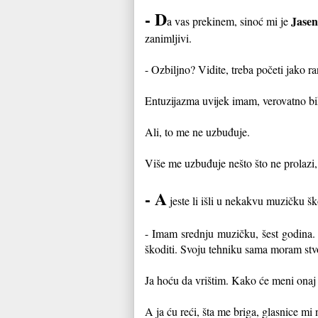
- D
Jase
a vas prekinem, sinoć mi je
zanimljivi.
- Ozbiljno? Vidite, treba početi jako r
Entuzijazma uvijek imam, verovatno bih 
Ali, to me ne uzbuđuje.
Više me uzbuđuje nešto što ne prolazi, 
- A
jeste li išli u nekakvu muzičku š
- Imam srednju muzičku, šest godina.
škoditi. Svoju tehniku sama moram stvo
Ja hoću da vrištim. Kako će meni onaj
A ja ću reći, šta me briga, glasnice mi 