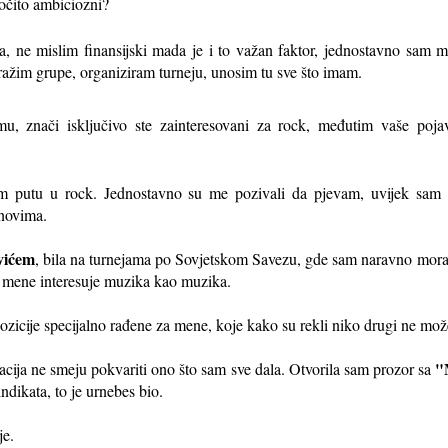
ročito ambiciozni?
a, ne mislim finansijski mada je i to važan faktor, jednostavno sam mog
tražim grupe, organiziram turneju, unosim tu sve što imam.
mu, znači isključivo ste zainteresovani za rock, međutim vaše pojav
om putu u rock. Jednostavno su me pozivali da pjevam, uvijek sam do
anovima.
vićem
, bila na turnejama po Sovjetskom Savezu, gde sam naravno moral
 jer mene interesuje muzika kao muzika.
ozicije specijalno rađene za mene, koje kako su rekli niko drugi ne može
"M
acija ne smeju pokvariti ono što sam sve dala. Otvorila sam prozor sa
dikata, to je urnebes bio.
je.