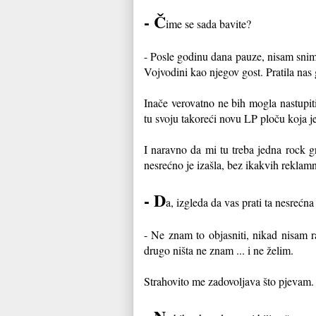
- Č
ime se sada bavite?
- Posle godinu dana pauze, nisam snimil
Vojvodini kao njegov gost. Pratila nas
Inače verovatno ne bih mogla nastupit
tu svoju takoreći novu LP ploču koja j
I naravno da mi tu treba jedna rock gr
nesrećno je izašla, bez ikakvih reklam
- D
a, izgleda da vas prati ta nesreć
- Ne znam to objasniti, nikad nisam ra
drugo ništa ne znam ... i ne želim.
Strahovito me zadovoljava što pjevam. J