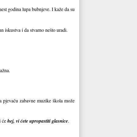
aest godina lupa bubnjeve. I kaže da su
n iskustva i da stvarno nešto uradi.
važna.
 da pjevaču zabavne muzike škola može
i će
hej, vi ćete upropastiti glasnice
.