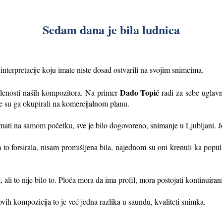
Sedam dana je bila ludnica
 interpretacije koju imate niste dosad ostvarili na svojim snimcima.
Dado Topić
oslenosti naših kompozitora. Na primer
radi za sebe uglav
e su ga okupirali na komercijalnom planu.
ti na samom početku, sve je bilo dogovoreno, snimanje u Ljubljani. Još 
 to forsirala, nisam promišljena bila, najednom su oni krenuli ka popul
, ali to nije bilo to. Ploča mora da ima profil, mora postojati kontinuiran
vih kompozicija to je već jedna razlika u saundu, kvaliteti snimka.