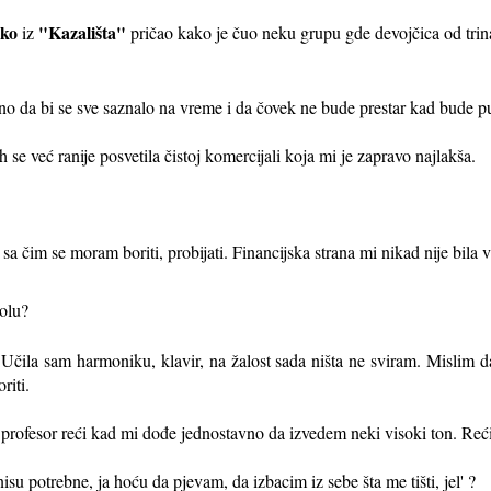
nko
"Kazališta"
iz
pričao kako je čuo neku grupu gde devojčica od trin
ano da bi se sve saznalo na vreme i da čovek ne bude prestar kad bude pu
se već ranije posvetila čistoj komercijali koja mi je zapravo najlakša.
sa čim se moram boriti, probijati. Financijska strana mi nikad nije bila 
kolu?
 Učila sam harmoniku, klavir, na žalost sada ništa ne sviram. Mislim
riti.
 profesor reći kad mi dođe jednostavno da izvedem neki visoki ton. Reć
nisu potrebne, ja hoću da pjevam, da izbacim iz sebe šta me tišti, jel' ?