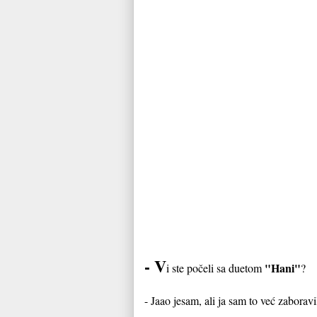
- V
"Hani"
i ste počeli sa duetom
?
- Jaao jesam, ali ja sam to već zaborav