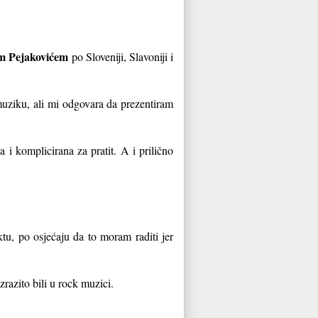
m Pejakovićem
po Sloveniji, Slavoniji i
muziku, ali mi odgovara da prezentiram
 i komplicirana za pratit. A i prilično
ktu, po osjećaju da to moram raditi jer
zrazito bili u rock muzici.