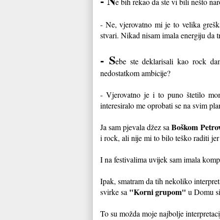
- N
e bih rekao da ste vi bili nešto na
- Ne, vjerovatno mi je to velika grešk
stvari. Nikad nisam imala energiju da 
- S
ebe ste deklarisali kao rock da
nedostatkom ambicije?
- Vjerovatno je i to puno štetilo m
interesiralo me oprobati se na svim pl
Boškom Petro
Ja sam pjevala džez sa
i rock, ali nije mi to bilo teško raditi
I na festivalima uvijek sam imala komp
Ipak, smatram da tih nekoliko interpret
"Korni grupom"
svirke sa
u Domu sin
To su možda moje najbolje interpretaci