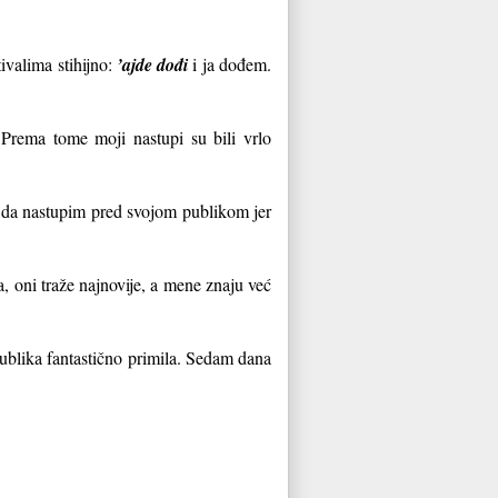
ivalima stihijno:
’ajde dođi
i ja dođem.
Prema tome moji nastupi su bili vrlo
 da nastupim pred svojom publikom jer
, oni traže najnovije, a mene znaju već
publika fantastično primila. Sedam dana