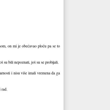
nom, on mi je obećavao ploču pa se to
su bili nepoznati, još su se probijali.
arnosti i nisu više imali vremena da ga
i rad.