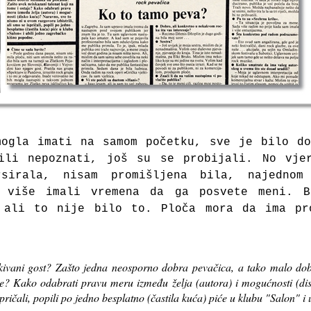
mogla imati na samom početku, sve je bilo do
ili nepoznati, još su se probijali. No vje
sirala, nisam promišljena bila, najedno
u više imali vremena da ga posvete meni. B
 ali to nije bilo to. Ploča mora da ima pr
kivani gost? Zašto jedna neosporno dobra pevačica, a tako malo d
aje? Kako odabrati pravu meru između želja (autora) i mogućnosti (d
spričali, popili po jedno besplatno (častila kuća) piće u klubu "Salon" 