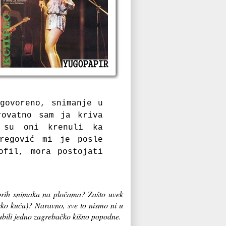
govoreno, snimanje u
rovatno sam ja kriva
m su oni krenuli ka
regović mi je posle
ofil, mora postojati
obrih snimaka na pločama? Zašto uvek
isko kuća)? Naravno, sve to nismo ni u
i ubili jedno zagrebačko kišno popodne.