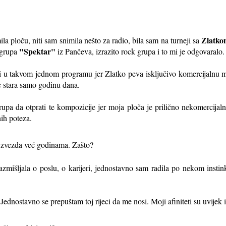
Zlatko
a ploču, niti sam snimila nešto za radio, bila sam na turneji sa
"Spektar"
 grupa
iz Pančeva, izrazito rock grupa i to mi je odgovaralo.
i u takvom jednom programu jer Zlatko peva isključivo komercijalnu 
e stara samo godinu dana.
upa da otprati te kompozicije jer moja ploča je prilično nekomercijalna
nih poteza.
na zvezda već godinama. Zašto?
zmišljala o poslu, o karijeri, jednostavno sam radila po nekom instin
ednostavno se prepuštam toj rijeci da me nosi. Moji afiniteti su uvijek i