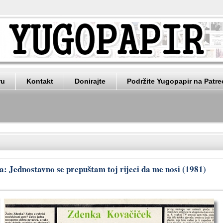
ru
Kontakt
Donirajte
Podržite Yugopapir na Patr
: Jednostavno se prepuštam toj rijeci da me nosi (1981)