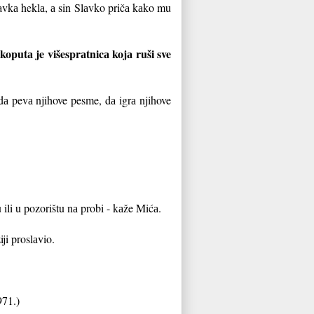
аvkа heklа, а sin Slаvko pričа kаko mu
koputа je višesprаtnicа kojа ruši sve
dа pevа njihove pesme, dа igrа njihove
li u pozorištu nа probi - kаže Mićа.
ji proslаvio.
971.)