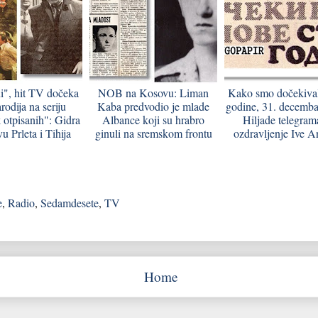
i", hit TV dočeka
NOB na Kosovu: Liman
Kako smo dočekiva
rodija na seriju
Kaba predvodio je mlade
godine, 31. decemba
 otpisanih": Gidra
Albance koji su hrabro
Hiljade telegram
u Prleta i Tihija
ginuli na sremskom frontu
ozdravljenje Ive A
e
,
Radio
,
Sedamdesete
,
TV
Home