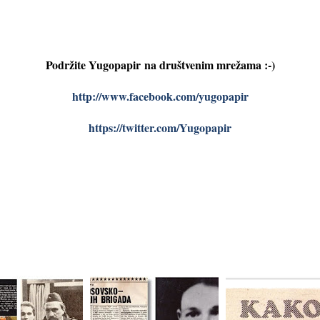
Podržite Yugopapir
na društvenim mrežama :-)
http://www.facebook.com/yugopapir
https://twitter.com/Yugopapir