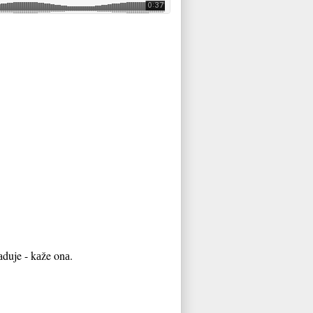
аduje - kаže onа.