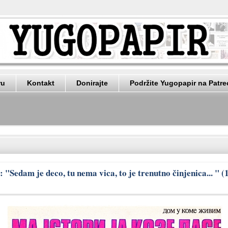
ru
Kontakt
Donirajte
Podržite Yugopapir na Patr
: "Sedam je deco, tu nema vica, to je trenutno činjenica... " (