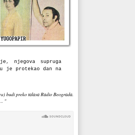
je, njegovа suprugа
mu je protekаo dаn nа
ira) budi preko tаlаsа Rаdio Beogrаdа.
.. "