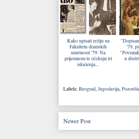
Kako upisati režiju na
"Dopisan
Fakultetu dramskih
'79, pa
umetnosti '79: Na
"Povratak
prijemnom te očekuju tri
u društv
iskušenja...
Labels:
Beograd
,
Jugoslavija
,
Pozorišt
Newer Post