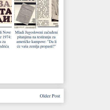
li Nove
Mladi Jugosloveni začuđeni
r 1974:
pitanjima na testiranju za
a za
američke kampove: "Da li
ndrića
će vaša zemlja propasti?"
Older Post