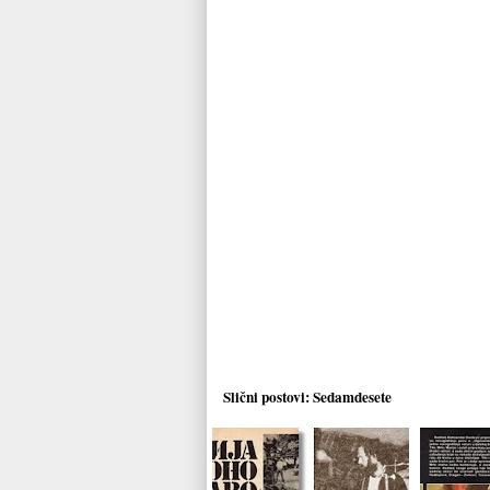
Slični postovi:
Sedamdesete