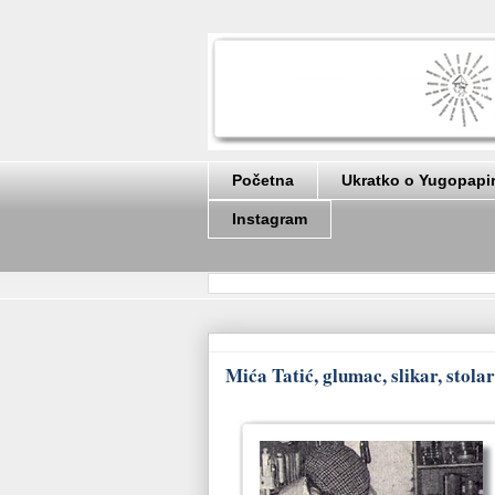
Početna
Ukratko o Yugopapi
Instagram
Mića Tatić, glumac, slikar, stolar