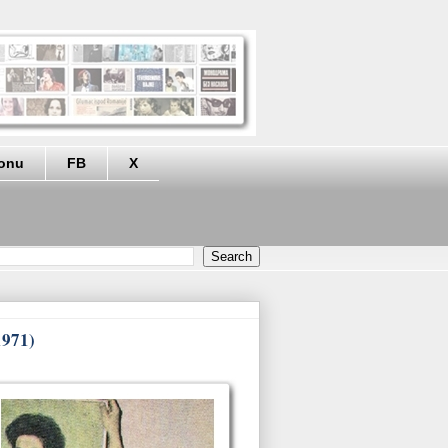
eonu
FB
X
1971)