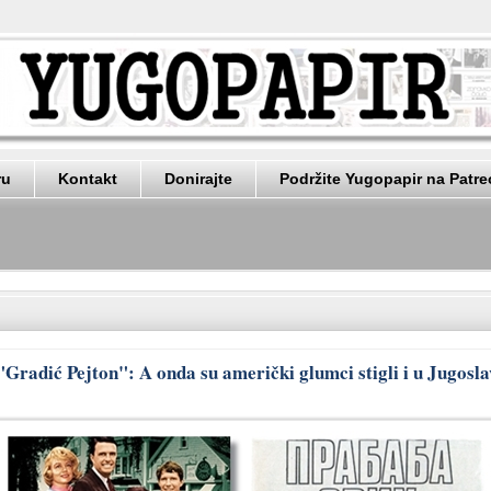
ru
Kontakt
Donirajte
Podržite Yugopapir na Patr
radić Pejton": A onda su američki glumci stigli i u Jugoslav