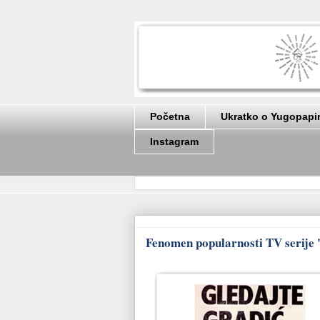
Početna
Ukratko o Yugopapi
Instagram
Fenomen popularnosti TV serije "G