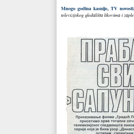
Mnogo godina kasnije, TV novosti
televizijskog gledаlištа likovimа i zаp