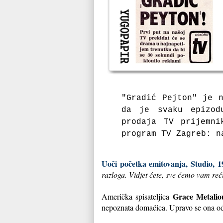
"Grаdić Pejton" je n
dа je svаku epizod
prodаjа TV prijemn
progrаm TV Zаgreb: n
Uoči početka emitovanja, Studio, 1
razloga. Vidjet ćete, sve ćemo vam reći
Grace Metalio
Američka spisateljica
nepoznata domaćica. Upravo se ona od