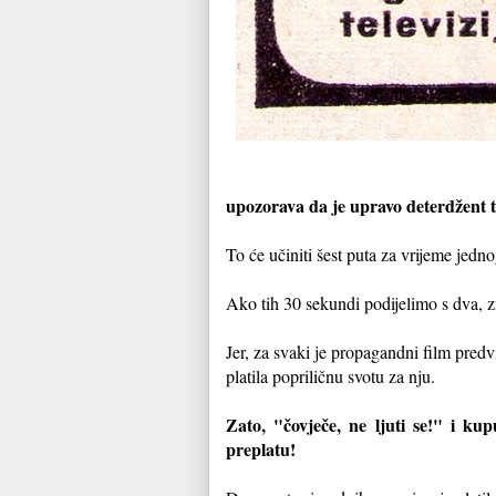
upozorava da je upravo deterdžent ta
To će učiniti šest puta za vrijeme jedno
Ako tih 30 sekundi podijelimo s dva, z
Jer, za svaki je propagandni film pred
platila popriličnu svotu za nju.
Zato, "čovječe, ne ljuti se!" i ku
preplatu!