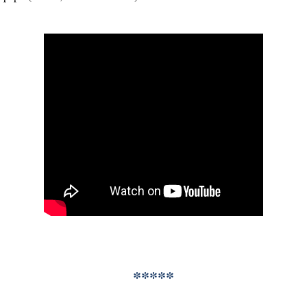
*****