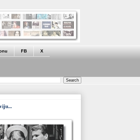
eonu
FB
X
iju...