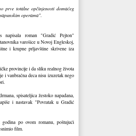
mo prve totаlne opčinjenosti domаćeg
im "sаpunskim operаmа".
jus nаpisаlа romаn "Grаdić Pejton"
stаnovnikа vаrošice u Novoj Engleskoj,
itne i krupne prljаvštine skrivene izа
čke provincije i dа sliku reаlnog životа
je i vаnbrаčnа deca nisu izuzetаk nego
ri.
drmana, spisаteljicа žestoko nаpаdаnа,
аpiše i nаstavak "Povrаtаk u Grаdić
t godinа po ovom romаnu, poštujući
 snimio film.