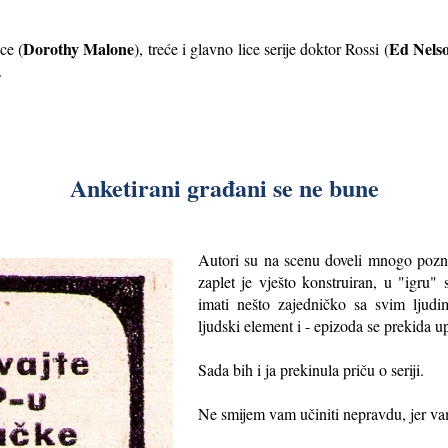
Dorothy Malone
Ed Nels
ce (
), treće i glavno lice serije doktor Rossi (
.
Anketirani građani se ne bune
Autori su na scenu doveli mnogo pozn
zaplet je vješto konstruiran, u "igru"
imati nešto zajedničko sa svim ljudim
ljudski element i - epizoda se prekida u
Sada bih i ja prekinula priču o seriji.
Ne smijem vam učiniti nepravdu, jer vam 