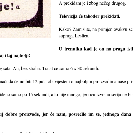
A prekidam je i zbog nečeg drugog.
Televizija će također prekidati.
Kako? Zamislite, na primjer, ovakvu s
supruga Lesliea.
U trenutku kad je on na pragu istin
j i taj najbolji!
g sata. Ali, bez straha. Trajat će samo 6 x 30 sekundi.
nači da ćemo biti 12 puta obaviješteni o najboljim proizvodima naše pri
viđeno samo po 15 sekundi, a to nije mnogo, jer ovu izvrsnu seriju ne b
puj dobre proizvode, jer će nam, posrećilo im se, jednoga dana 