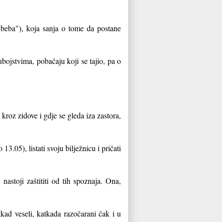
 beba"), koja sanja o tome da postane
bojstvima, pobačaju koji se tajio, pa o
kroz zidove i gdje se gleda iza zastora,
3.05), listati svoju bilježnicu i pričati
astoji zaštititi od tih spoznaja. Ona,
kad veseli, katkada razočarani čak i u