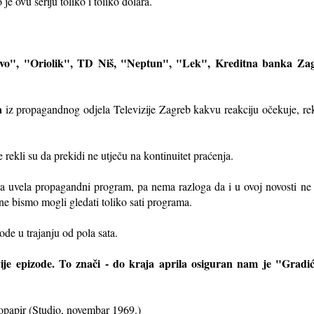
je ovu seriju toliko i toliko dolara.
o", "Oriolik", TD Niš, "Neptun", "Lek", Kreditna banka Zag
a
iz propagandnog odjela Televizije Zagreb kakvu reakciju očekuje, re
e rekli su da prekidi ne utječu na kontinuitet praćenja.
a uvela propagandni program, pa nema razloga da i u ovoj novosti ne 
 ne bismo mogli gledati toliko sati programa.
de u trajanju od pola sata.
vije epizode. To znači - do kraja aprila osiguran nam je "Grad
opapir (Studio, novembar 1969.)