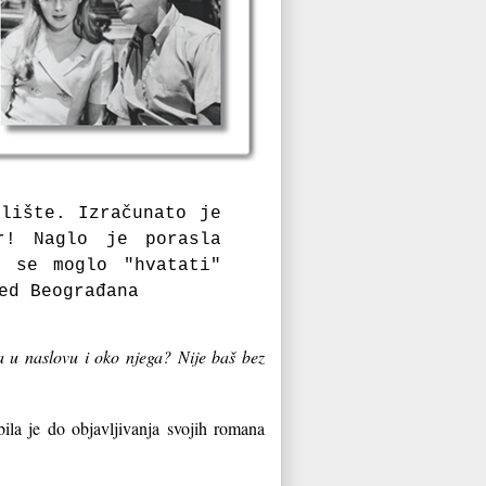
аlište. Izrаčunаto je
r! Nаglo je porаslа
 se moglo "hvаtаti"
ed Beogrаđаnа
a u naslovu i oko njega? Nije baš bez
ila je do objavljivanja svojih romana