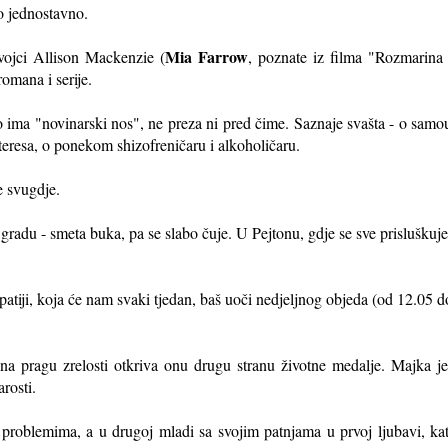
lo jednostavno.
Mia Farrow
vojci Allison Mackenzie (
, poznate iz filma "Rozmarina
romana i serije.
ima "novinarski nos", ne preza ni pred čime. Saznaje svašta - o samou
nteresa, o ponekom shizofreničaru i alkoholičaru.
e svugdje.
 gradu - smeta buka, pa se slabo čuje. U Pejtonu, gdje se sve prisluškuje 
atiji, koja će nam svaki tjedan, baš uoči nedjeljnog objeda (od 12.05 do 1
na pragu zrelosti otkriva onu drugu stranu životne medalje. Majka je n
rosti.
 problemima, a u drugoj mladi sa svojim patnjama u prvoj ljubavi, kat