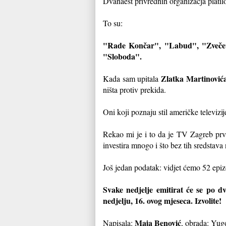
Dvanaest privrednih organizacja platilo 
To su:
"Rade Končar", "Labud", "Zvečev
"Sloboda".
Zlatka Martinović
Kada sam upitala
ništa protiv prekida.
Oni koji poznaju stil američke televizij
Rekao mi je i to da je TV Zagreb prv
investira mnogo i što bez tih sredstava
Još jedan podatak: vidjet ćemo 52 epizo
Svake nedjelje emitirat će se po d
nedjelju, 16. ovog mjeseca. Izvolite!
Maja Benović
Napisala:
, obrada: Yug