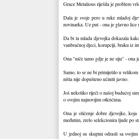
Grace Metalious riješila je problem vr
Dala je svoje pero u ruke mladoj dje
novinarka. Uz put - ona je glavno lice 
Da bi ta mlada djevojka dokazala kako 
vanbračnoj djeci, korupciji, braku iz i
Ona "niče tamo gdje je ne siju" - ona j
Samo, to se ne bi primijetilo u velikom
ništa nije dopušteno učiniti javno.
Još nekoliko riječi o našoj budućoj simp
o svojim najnovijim otkrićima.
Ona je oličenje dobre djevojke, koja 
međutim, zrelo selekcionira ljude po sta
U jednoj su skupini odrasli sa svojim