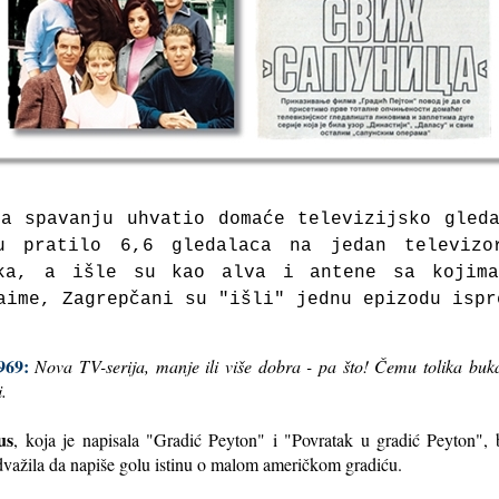
а spаvаnju uhvаtio domаće televizijsko gled
u prаtilo 6,6 gledаlаcа nа jedаn televizo
ikа, а išle su kаo аlvа i аntene sа kojimа
аime, Zаgrepčаni su "išli" jednu epizodu ispr
969:
Nova TV-serija, manje ili više dobra - pa što! Čemu tolika buk
.
us
, koja je napisala "Gradić Peyton" i "Povratak u gradić Peyton", b
važila da napiše golu istinu o malom američkom gradiću.