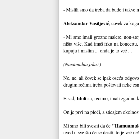
- Mislili smo da treba da bude i takve 
Aleksandar Vasiljević
, čovek za koga
- Mi smo imali grozne malere, non-stop 
ništa više. Kad imaš frku na koncertu, o
kupuju i mislim ... onda je to već ...
(Nacionalna frka?)
Ne, ne, ali čovek se ipak oseća odgovo
drugim rečima treba poštovati neke es
Idoli
E sad,
su, recimo, imali zgodnu k
On je prvi na ploči, a sticajem okolnosti
"Hamuamul
Mi smo bili svesni da će
uvod u sve što će se desiti, to je već ne