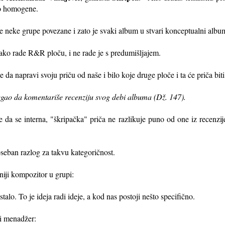
ko homogene.
sme neke grupe povezane i zato je svaki album u stvari konceptualni albu
 ako rade R&R ploču, i ne rade je s predumišljajem.
a napravi svoju priču od naše i bilo koje druge ploče i ta će priča bit
begao da komentariše recenziju svog debi albuma (Dž. 147).
je da se interna, "škripačka" priča ne razlikuje puno od one iz recenzije
seban razlog za takvu kategoričnost.
dniji kompozitor u grupi:
stalo. To je ideja radi ideje, a kod nas postoji nešto specifično.
ni menadžer: