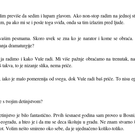
lim previše da sedim i lupam glavom. Ako non-stop radim na jednoj s
m, pa ako mi se i posle toga sviđa, onda sa tim izlazim pred ljude.
u vašim pesmama. Skoro uvek se zna ko je narator i kome se obraća. Je
anja dramaturgije?
ja radimo i kako Vule radi. Mi više pažnje obraćamo na trenutak, na 
 takva, to je nizanje slika, nema priče.
, iako je malo pomerenija od svega, dok Vule radi baš priče. To nisu ep
ze s tvojim detinjstvom?
injstvo je bilo fantastično. Prvih šesnaest godina sam proveo u Bosni,
eogradu, a hteo je i da mu se deca školuju u gradu. Ne znam stvarno š
ot. Volim nešto smireno oko sebe, da je ujednačeno koliko-toliko.