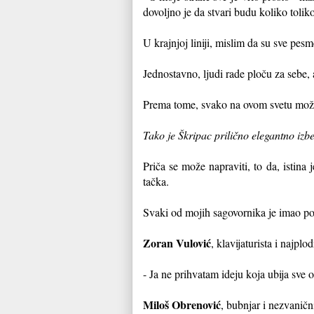
dovoljno je da stvari budu koliko toli
U krajnjoj liniji, mislim da su sve pe
Jednostavno, ljudi rade ploču za sebe,
Prema tome, svako na ovom svetu može d
Tako je Škripac prilično elegantno iz
Priča se može napraviti, to da, istina 
tačka.
Svaki od mojih sagovornika je imao po
Zoran Vulović
, klavijaturista i najplo
- Ja ne prihvatam ideju koja ubija sve o
Miloš Obrenović
, bubnjar i nezvanič