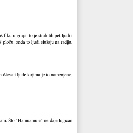
rku u grupi, to je strah tih pet ljudi i
š ploču, onda to ljudi slušaju na radiju,
poštovati ljude kojima je to namenjeno,
strani. Što "Hamuamule" ne daje logičan