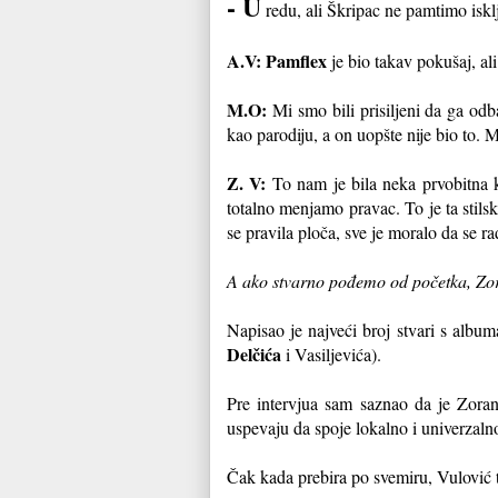
- U
redu, ali Škripac ne pamtimo isklj
A.V:
Pamflex
je bio takav pokušaj, al
M.O:
Mi smo bili prisiljeni da ga odb
kao parodiju, a on uopšte nije bio to. 
Z. V:
To nam je bila neka prvobitna k
totalno menjamo pravac. To je ta stilsk
se pravila ploča, sve je moralo da se r
A ako stvarno pođemo od početka, Zora
Napisao je najveći broj stvari s albu
Delčića
i Vasiljevića).
Pre intervjua sam saznao da je Zora
uspevaju da spoje lokalno i univerzaln
Čak kada prebira po svemiru, Vulović t