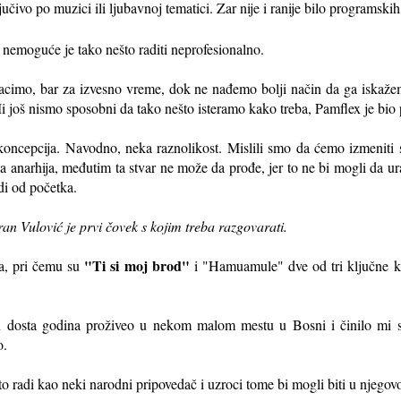
učivo po muzici ili ljubavnoj tematici. Zar nije i ranije bilo programski
i nemoguće je tako nešto raditi neprofesionalno.
acimo, bar za izvesno vreme, dok ne nađemo bolji način da ga iskažemo
Mi još nismo sposobni da tako nešto isteramo kako treba, Pamflex je bio 
oncepcija. Navodno, neka raznolikost. Mislili smo da ćemo izmeniti sv
a anarhija, međutim ta stvar ne može da prođe, jer to ne bi mogli da ur
adi od početka.
n Vulović je prvi čovek s kojim treba razgovarati.
"Ti si moj brod"
ma, pri čemu su
i "Hamuamule" dve od tri ključne ko
n dosta godina proživeo u nekom malom mestu u Bosni i činilo mi 
o.
o radi kao neki narodni pripovedač i uzroci tome bi mogli biti u njegov