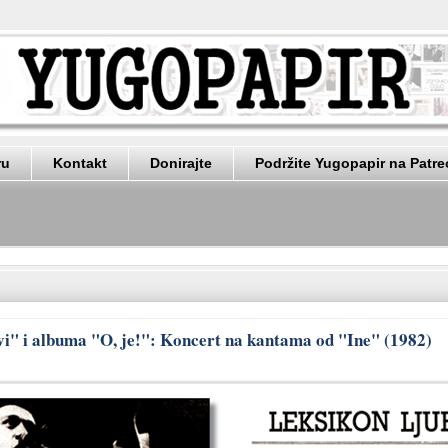
ru
Kontakt
Donirajte
Podržite Yugopapir na Patr
vi" i albuma "O, je!": Koncert na kantama od "Ine" (1982)