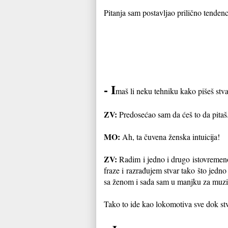
Pitanja sam postavljao prilično tendenci
- I
maš li neku tehniku kako pišeš stva
ZV:
Predosećao sam da ćeš to da pitaš
MO:
Ah, ta čuvena ženska intuicija!
ZV:
Radim i jedno i drugo istovremeno
fraze i razrađujem stvar tako što jedn
sa ženom i sada sam u manjku za muzi
Tako to ide kao lokomotiva sve dok st