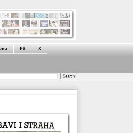
eonu
FB
X