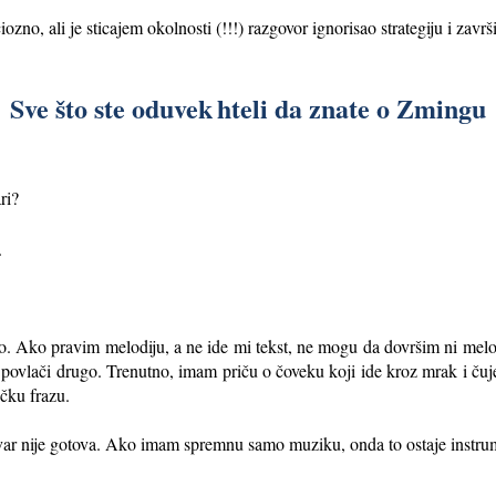
ozno, ali je sticajem okolnosti (!!!) razgovor ignorisao strategiju i zav
Sve što ste oduvek
hteli da znate o Zmingu
ri?
.
. Ako pravim melodiju, a ne ide mi tekst, ne mogu da dovršim ni melod
o povlači drugo. Trenutno, imam priču o čoveku koji ide kroz mrak i čuje
čku frazu.
var nije gotova. Ako imam spremnu samo muziku, onda to ostaje instru