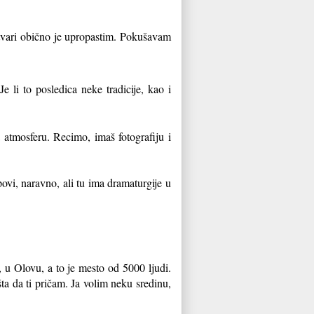
tvari obično je upropastim. Pokušavam
 li to posledica neke tradicije, kao i
atmosferu. Recimo, imaš fotografiju i
ovi, naravno, ali tu ima dramaturgije u
 u Olovu, a to je mesto od 5000 ljudi.
ta da ti pričam. Ja volim neku sredinu,