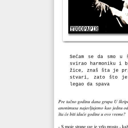
Sećam se da smo u š
svirao harmoniku i b
žice, znaš šta je pr
stvari, zato što je
legao da spava
Pre tačno godinu dana grupa U škripc
anonimusa najavljujemo kao jednu od n
šta će biti iduće godine u ovo vreme?
- S moje strane sve je vrlo prosto - k