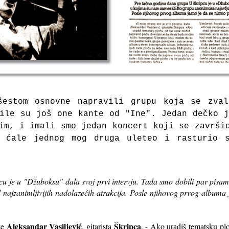
estom osnovne napravili grupu koja se zva
ile su još one kante od "Ine". Jedan dečko 
im, i imali smo jedan koncert koji se završi
 ćale jednog mog druga uleteo i rasturio 
u je u "Džuboksu" dala svoj prvi intervju. Tada smo dobili par pisa
ajzanimljivijih nadolazećih atrakcija. Posle njihovog prvog albuma 
Aleksandar Vasiljević
Škripca
aže
, gitarista
. - Ako uradiš tematsku pl