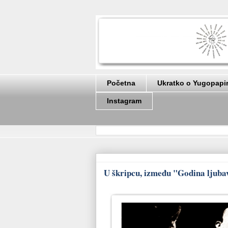
Početna
Ukratko o Yugopapi
Instagram
U škripcu, između "Godina ljuba