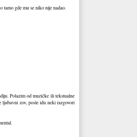
ršio tamo gde mu se niko nije nadao.
iju. Polazim od muzičke ili tekstualne
 ljubavni zov, posle idu neki razgovori
mental.