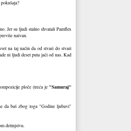
h pokušaja?
. Jer su ljudi stalno shvatali Pamflex
previše naivan.
et na taj način da od stvari do stvari
ade ni ljudi deset puta jači od nas. Kad
"Samuraj"
mpozicije ploče (treća je
se da baš zbog toga "Godine ljubavi"
om detinjstvu.