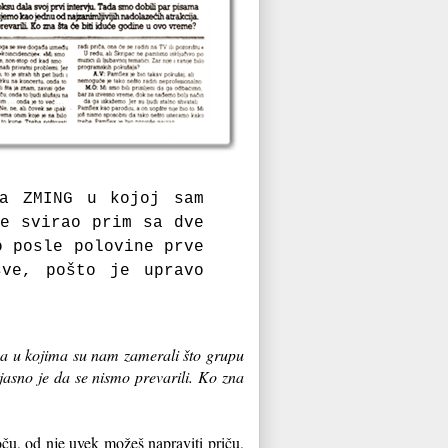
la ZMING u kojoj sam
je svirao prim sa dve
o posle polovine prve
sve, pošto je upravo
ma u kojima su nam zamerali što grupu
jasno je da se nismo prevarili. Ko zna
oču, od nje uvek možeš napraviti priču,