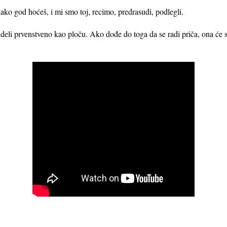
kako god hoćeš, i mi smo toj, recimo, predrasudi, podlegli.
eli prvenstveno kao ploču. Ako dođe do toga da se radi priča, ona će se