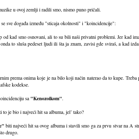
muzike u ovoj zemlji i radili smo, nismo puno pričali.
 se sve događa između "sticaja okolnosti" i "koincidencije":
od kad smo osnovani, ali to su bili naši privatni problemi. Jer kad imaš f
nda to sluša pedeset ljudi ili šta ja znam, zavisi gde sviraš, a kad izda
rnim prema onima koje je na bilo koji način naterao da to kupe. Treba 
nafske kodekse.
"Kenozoikom"
oincidenciju sa
.
 to je bio i najveći hit sa albuma, jel’ tako?
e"
biti najveći hit sa ovog albuma i stavili smo ga za prvu stvar na A 
što drugo.