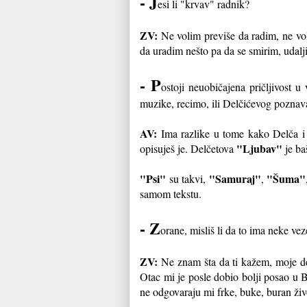
- J
esi li "krvav" radnik?
ZV:
Ne volim previše da radim, ne vo
da uradim nešto pa da se smirim, udalji
- P
ostoji neuobičajena pričljivost 
muzike, recimo, ili Delčićevog poznav
AV:
Ima razlike u tome kako Delča i 
"Ljubav"
opisuješ je. Delčetova
je baš
"Psi"
"Samuraj"
"Šuma"
su takvi,
,
samom tekstu.
- Z
orane, misliš li da to ima neke ve
ZV:
Ne znam šta da ti kažem, moje det
Otac mi je posle dobio bolji posao u B
ne odgovaraju mi frke, buke, buran živ