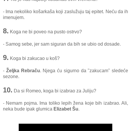
- Ima nekoliko košarkaša koji zaslužuju taj epitet. Neću da ih
imenujem.
8
.
Koga ne bi poveo na pusto ostrvo?
- Samog sebe, jer sam siguran da bih se ubio od dosade.
9.
Koga bi zakucao u koš?
-
Željka Rebraču
. Njega ću sigurno da "zakucam" sledeće
sezone.
10.
Da si Romeo, koga bi izabrao za Juliju?
- Nemam pojma. Ima toliko lepih žena koje bih izabrao. Ali,
neka bude ipak glumica
Elizabet Šu
.