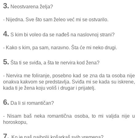
3.
Neostvarena želja?
- Nijedna. Sve što sam želeo već mi se ostvarilo.
4.
S kim bi voleo da se nađeš na naslovnoj strani?
- Kako s kim, pa sam, naravno. Šta će mi neko drugi.
5.
Šta ti se sviđa, a šta te nervira kod žena?
- Nervira me foliranje, posebno kad se zna da ta osoba nije
onakva kakvom se predstavlja. Sviđa mi se kada su iskrene,
kada ti je žena koju voliš i drugar i prijatelj.
6.
Da li si romantičan?
- Nisam baš neka romantična osoba, to mi valjda nije u
horoskopu,
7.
Ko je naš najbolji košarkaš svih vremena?