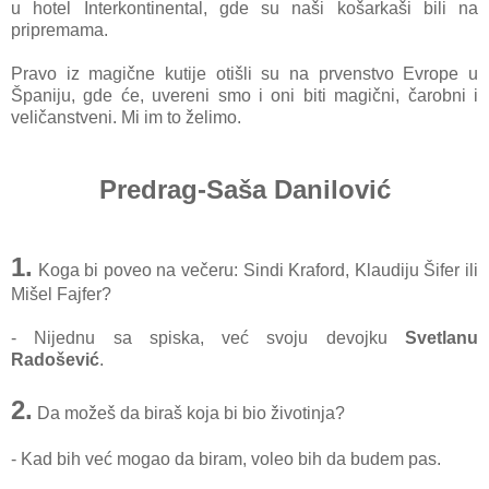
u hotel Interkontinental, gde su naši košarkaši bili na
pripremama.
Pravo iz magične kutije otišli su na prvenstvo Evrope u
Španiju, gde će, uvereni smo i oni biti magični, čarobni i
veličanstveni. Mi im to želimo.
Predrag-Saša Danilović
1.
Koga bi poveo na večeru: Sindi Kraford, Klaudiju Šifer ili
Mišel Fajfer?
- Nijednu sa spiska, već svoju devojku
Svetlanu
Radošević
.
2.
Da možeš da biraš koja bi bio životinja?
- Kad bih već mogao da biram, voleo bih da budem pas.