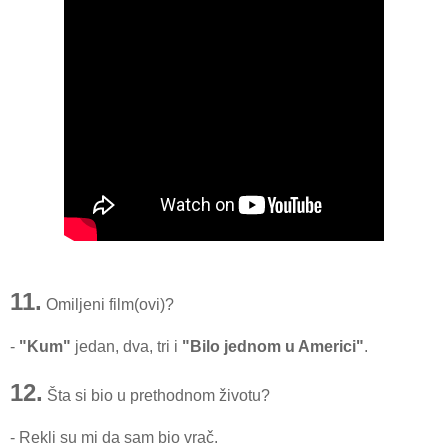
11.
Omiljeni film(ovi)?
-
"Kum"
jedan, dva, tri i
"Bilo jednom u Americi"
.
12.
Šta si bio u prethodnom životu?
- Rekli su mi da sam bio vrač.