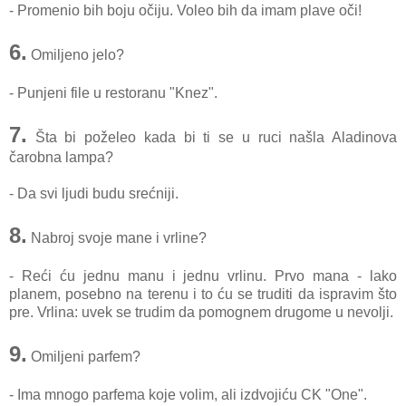
- Promenio bih boju očiju. Voleo bih da imam plave oči!
6.
Omiljeno jelo?
- Punjeni file u restoranu "Knez".
7.
Šta bi poželeo kada bi ti se u ruci našla Aladinova
čarobna lampa?
- Da svi ljudi budu srećniji.
8.
Nabroj svoje mane i vrline?
- Reći ću jednu manu i jednu vrlinu. Prvo mana - lako
planem, posebno na terenu i to ću se truditi da ispravim što
pre. Vrlina: uvek se trudim da pomognem drugome u nevolji.
9.
Omiljeni parfem?
- Ima mnogo parfema koje volim, ali izdvojiću CK "One".