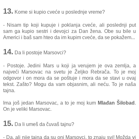
13.
Kome si kupio cveće u poslednje vreme?
- Nisam tip koji kupuje i poklanja cveće, ali poslednji put
sam ga kupio sestri i devojci za Dan žena. Obe su bile u
Americi i baš sam hteo da im kupim cveće, da se pokažem...
14.
Da li postoje Marsovci?
- Postoje. Jedini Mars u koji ja verujem je ova zemlja, a
najveći Marsovac na svetu je Željko Rebrača. To je moj
odgovor i on mora da se poštuje i mora da se stavi u ovaj
tekst. Zašto? Mogu da vam objasnim, ali neću. To je naša
tajna.
Ima još jedan Marsovac, a to je moj kum
Mlađan Šilobad
.
On je veliki Marsovac.
15.
Da li umeš da čuvaš tajnu?
- Da, ali nije tajna da su oni Marsovci, to znaju svi! Možda vi