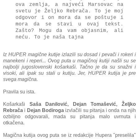
ova zemlja, a najveći Marsovac na
svetu je Željko Rebrača. To je moj
odgovor i on mora da se poštuje i
mora da se stavi u ovaj tekst.
Zašto? Mogu da vam objasnim, ali
neću. To je naša tajna
Iz HUPER magične kutije izlazili su dosad i pevači i rokeri i
manekeni i reperi... Ovog puta u magičnoj kutiji našli su se
najbolji jugoslovenski košarkaši. Tačno je da su snažni i
visoki, ali ipak su stali u kutiju. Jer, HUPER kutija je pre
svega magična.
Pravila su ista.
Košarkaši
Saša Danilović, Dejan Tomašević, Željko
Rebrača
i
Dejan Bodiroga
izvlačili su pitanja i onda na njih
ozbiljno odgovarali, mada su pitanja malo uvrnuta i
otkačena.
Magična kutija ovog puta se iz redakcije Hupera "preselila"