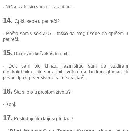
- Ništa, zato što sam u "karantinu".
14.
Opiši sebe u pet reči?
- Pošto sam visok 2,07 - teško da mogu sebe da opišem u
pet reči.
15.
Da nisam košarkaš bio bih...
- Dok sam bio klinac, razmišljao sam da studiram
elektrotehniku, ali sada bih voleo da budem glumac ili
pevač. Ipak, prvenstveno sam košarkaš.
16.
Šta si bio u prošlom životu?
- Konj.
17.
Poslednji film koji si gledao?
-
"Džeri Megvajer"
sa
Tomom Kruzom
. Mnogo mi se