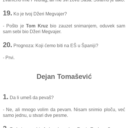
19.
Ko je tvoj Džeri Megvajer?
- Pošto je
Tom Kruz
bio zauzet snimanjem, oduvek sam
sam sebi bio Džeri Megvajer.
20.
Prognoza: Koji ćemo biti na EŠ u Španiji?
- Prvi.
Dejan Tomašević
1.
Da li umeš da pevaš?
- Ne, ali mnogo volim da pevam. Nisam snimio ploču, već
samo jednu, u stvari dve pesme.