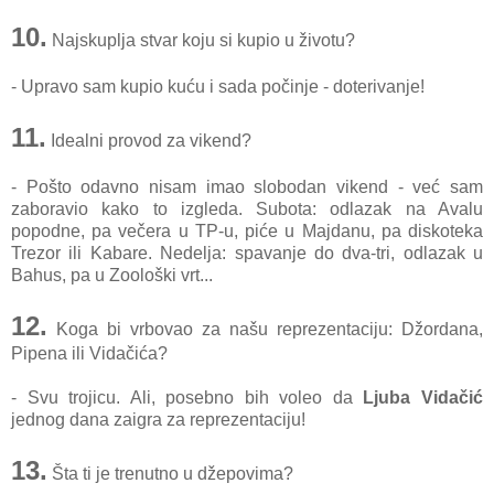
10.
Najskuplja stvar koju si kupio u životu?
- Upravo sam kupio kuću i sada počinje - doterivanje!
11.
Idealni provod za vikend?
- Pošto odavno nisam imao slobodan vikend - već sam
zaboravio kako to izgleda. Subota: odlazak na Avalu
popodne, pa večera u TP-u, piće u Majdanu, pa diskoteka
Trezor ili Kabare. Nedelja: spavanje do dva-tri, odlazak u
Bahus, pa u Zoološki vrt...
12.
Koga bi vrbovao za našu reprezentaciju: Džordana,
Pipena ili Vidačića?
- Svu trojicu. Ali, posebno bih voleo da
Ljuba Vidačić
jednog dana zaigra za reprezentaciju!
13.
Šta ti je trenutno u džepovima?