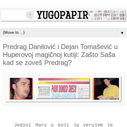
▼
Predrag Danilović i Dejan Tomašević u
Huperovoj magičnoj kutiji: Zašto Saša
kad se zoveš Predrag?
Jedini Mars u koji ja verujem je