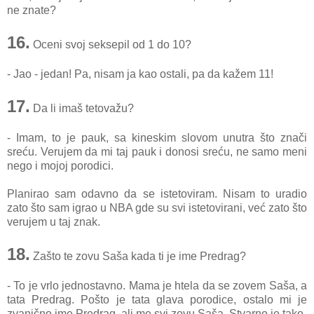
ne znate?
16.
Oceni svoj seksepil od 1 do 10?
- Jao - jedan! Pa, nisam ja kao ostali, pa da kažem 11!
17.
Da li imaš tetovažu?
- Imam, to je pauk, sa kineskim slovom unutra što znači
sreću. Verujem da mi taj pauk i donosi sreću, ne samo meni
nego i mojoj porodici.
Planirao sam odavno da se istetoviram. Nisam to uradio
zato što sam igrao u NBA gde su svi istetovirani, već zato što
verujem u taj znak.
18.
Zašto te zovu Saša kada ti je ime Predrag?
- To je vrlo jednostavno. Mama je htela da se zovem Saša, a
tata Predrag. Pošto je tata glava porodice, ostalo mi je
zvanično ime Predrag, ali me svi zovu Saša. Stvarno je tako.