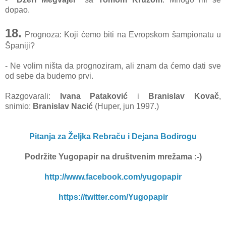
dopao.
18.
Prognoza: Koji ćemo biti na Evropskom šampionatu u
Španiji?
- Ne volim ništa da prognoziram, ali znam da ćemo dati sve
od sebe da budemo prvi.
Razgovarali:
Ivana Pataković
i
Branislav Kovač
,
snimio:
Branislav Nacić
(Huper, jun 1997.)
Pitanja za Željka Rebraču i Dejana Bodirogu
Podržite Yugopapir
na društvenim mrežama :-)
http://www.facebook.com/yugopapir
https://twitter.com/Yugopapir