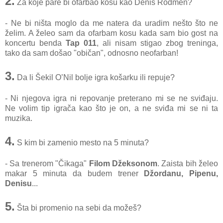
2.
Za koje pare bi ofarbao kosu kao Denis Rodmen?
- Ne bi ništa moglo da me natera da uradim nešto što ne
želim. A želeo sam da ofarbam kosu kada sam bio gost na
koncertu benda
Tap 011
, ali nisam stigao zbog treninga,
tako da sam došao "običan", odnosno neofarban!
3.
Da li Šekil O’Nil bolje igra košarku ili repuje?
- Ni njegova igra ni repovanje preterano mi se ne sviđaju.
Ne volim tip igrača kao što je on, a ne sviđa mi se ni ta
muzika.
4.
S kim bi zamenio mesto na 5 minuta?
- Sa trenerom "Čikaga"
Filom Džeksonom
. Zaista bih želeo
makar 5 minuta da budem trener
Džordanu, Pipenu,
Denisu
...
5.
Šta bi promenio na sebi da možeš?