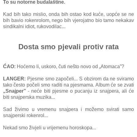
To su notorne budalaštine.
Kad bih tako mislio, onda bih ostao kod kuće, uopće se ne
bih bavio rokenrolom, nego bih vjerojatno bio tamo nekakav
sindikalni idiot, rukovodilac...
Dosta smo pjevali protiv rata
ĆAO:
Hoćemo li, uskoro, čuti nešto novo od „Atomaca”?
LANGER:
Pjesme smo započeli... S obzirom da ne sviramo
tako često počeli smo raditi na pjesmama. Album će se zvati
„Snajper”
- neće biti pjesme o pucanju iz snajpera, ali će
biti snajperska muzika...
Sad živimo u vremenu snajpera i možemo svirati samo
snajperski rokenrol...
Nekad smo živjeli u vrijemenu horoskopa...