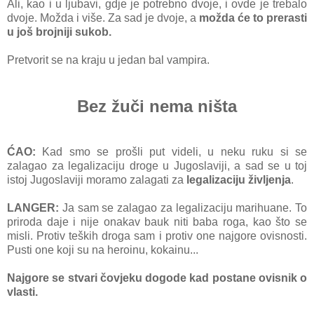
Ali, kao i u ljubavi, gdje je potrebno dvoje, i ovde je trebalo
dvoje. Možda i više. Za sad je dvoje, a
možda će to prerasti
u još brojniji sukob.
Pretvorit se na kraju u jedan bal vampira.
Bez žuči nema ništa
ĆAO:
Kad smo se prošli put videli, u neku ruku si se
zalagao za legalizaciju droge u Jugoslaviji, a sad se u toj
istoj Jugoslaviji moramo zalagati za
legalizaciju življenja
.
LANGER:
Ja sam se zalagao za legalizaciju marihuane. To
priroda daje i nije onakav bauk niti baba roga, kao što se
misli. Protiv teških droga sam i protiv one najgore ovisnosti.
Pusti one koji su na heroinu, kokainu...
Najgore se stvari čovjeku dogode kad postane ovisnik o
vlasti.