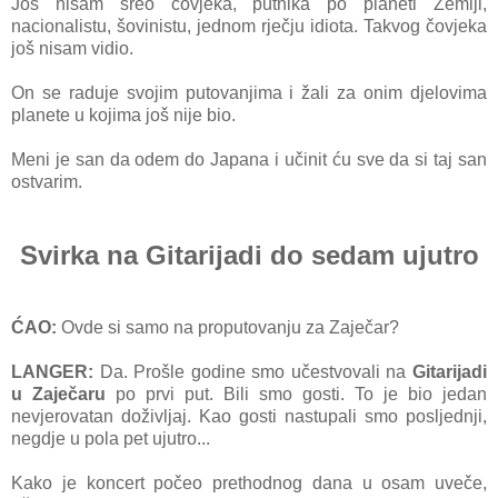
Još nisam sreo čovjeka, putnika po planeti Zemlji,
nacionalistu, šovinistu, jednom rječju idiota. Takvog čovjeka
još nisam vidio.
On se raduje svojim putovanjima i žali za onim djelovima
planete u kojima još nije bio.
Meni je san da odem do Japana i učinit ću sve da si taj san
ostvarim.
Svirka na Gitarijadi do sedam ujutro
ĆAO:
Ovde si samo na proputovanju za Zaječar?
LANGER:
Da. Prošle godine smo učestvovali na
Gitarijadi
u Zaječaru
po prvi put. Bili smo gosti. To je bio jedan
nevjerovatan doživljaj. Kao gosti nastupali smo posljednji,
negdje u pola pet ujutro...
Kako je koncert počeo prethodnog dana u osam uveče,