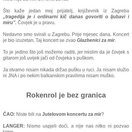
Što kaže jedan moj prijatelj, književnik iz Zagreba
„tragedija je i ordinarni kič danas govoriti o ljubavi i
miru”.
Čovjek je u pravu.
Nedavno smo svirali u Zagrebu. Prije mjesec dana. Koncert
je bio izuzetan. Taj koncert se zvao
Glazbenici za mir
.
To je jedino što još možemo raditi, jer mislim da je čovjek s
gitarom još uvijek jači od čovjeka s puškom.
Ja stvarno nisam nikada držao pušku u ruci. Ja nisam služio
ni JNA i po nekim balkanskim pravilima nisam muško.
Rokenrol je bez granica
ĆAO:
Niste bili na
Jutelovom koncertu za mir
?
LANGER:
Nismo uspjeli doći, a nije nas nitko ni pozvao
tamo.