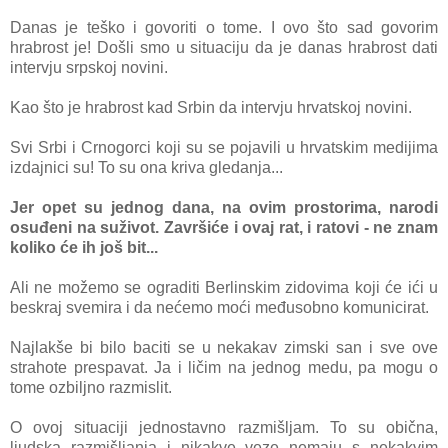
Danas je teško i govoriti o tome. I ovo što sad govorim
hrabrost je! Došli smo u situaciju da je danas hrabrost dati
intervju srpskoj novini.
Kao što je hrabrost kad Srbin da intervju hrvatskoj novini.
Svi Srbi i Crnogorci koji su se pojavili u hrvatskim medijima
izdajnici su! To su ona kriva gledanja...
Jer opet su jednog dana, na ovim prostorima, narodi
osuđeni na suživot. Završiće i ovaj rat, i ratovi - ne znam
koliko će ih još bit...
Ali ne možemo se ograditi Berlinskim zidovima koji će ići u
beskraj svemira i da nećemo moći međusobno komunicirat.
Najlakše bi bilo baciti se u nekakav zimski san i sve ove
strahote prespavat. Ja i ličim na jednog medu, pa mogu o
tome ozbiljno razmislit.
O ovoj situaciji jednostavno razmišljam. To su obična,
ljudska razmišljanja i nikakve veze nemaju s nekakvim