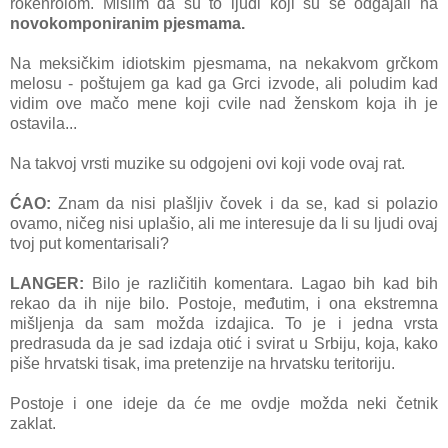
rokenrolom. Mislim da su to ljudi koji su se odgajali na
novokomponiranim pjesmama.
Na meksičkim idiotskim pjesmama, na nekakvom grčkom
melosu - poštujem ga kad ga Grci izvode, ali poludim kad
vidim ove mačo mene koji cvile nad ženskom koja ih je
ostavila...
Na takvoj vrsti muzike su odgojeni ovi koji vode ovaj rat.
ĆAO:
Znam da nisi plašljiv čovek i da se, kad si polazio
ovamo, ničeg nisi uplašio, ali me interesuje da li su ljudi ovaj
tvoj put komentarisali?
LANGER:
Bilo je različitih komentara. Lagao bih kad bih
rekao da ih nije bilo. Postoje, međutim, i ona ekstremna
mišljenja da sam možda izdajica. To je i jedna vrsta
predrasuda da je sad izdaja otić i svirat u Srbiju, koja, kako
piše hrvatski tisak, ima pretenzije na hrvatsku teritoriju.
Postoje i one ideje da će me ovdje možda neki četnik
zaklat.