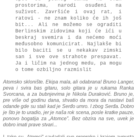
prostorima, narodi osuđeni na
suživot. Završiće i ovaj rat, i
ratovi - ne znam koliko će ih još
bit... Ali ne možemo se ograditi
Berlinskim zidovima koji će ići u
beskraj svemira i da nećemo moći
međusobno komunicirat. Najlakše bi
bilo baciti se u nekakav zimski
san i sve ove strahote prespavat.
Ja i ličim na jednog medu, pa mogu
o tome ozbiljno razmislit
Atomsko sklonište. Ekipa mala, ali odabrana! Bruno Langer,
peva i svira bas gitaru, solo gitara je u rukama Ranka
Svorcana, a za bubnjevima je Nikola Duraković. Bruno je,
pre više od godinu dana, shvatio da mora da nastavi baš
odande gde su stali kad je Serđo umro. I zbog Serđa. Dobro
je što je to uradio, jer je naša rok scena, posle kratke pauze,
ponovo bogatija za „Atomce”. Bez obzira na sve, uvek je
dobro imati prave stvari...
I, tako su „Atomci” savladali sve prepreke i krajem avgusta