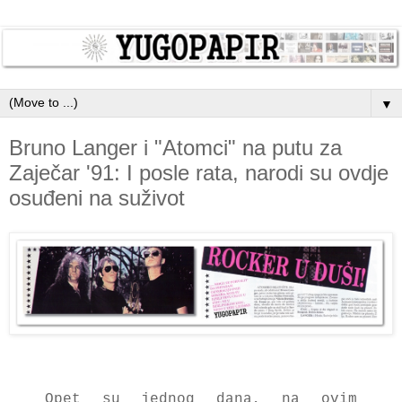
▼
Bruno Langer i "Atomci" na putu za
Zaječar '91: I posle rata, narodi su ovdje
osuđeni na suživot
Opet su jednog dana, na ovim