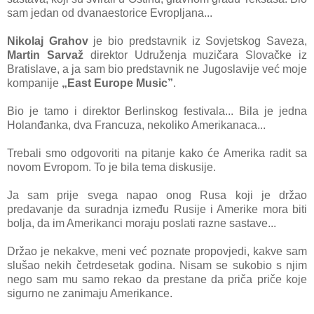
sam jedan od dvanaestorice Evropljana...
Nikolaj Grahov
je bio predstavnik iz Sovjetskog Saveza,
Martin Sarvaž
direktor Udruženja muzičara Slovačke iz
Bratislave, a ja sam bio predstavnik ne Jugoslavije već moje
kompanije
„East Europe Music”
.
Bio je tamo i direktor Berlinskog festivala... Bila je jedna
Holanđanka, dva Francuza, nekoliko Amerikanaca...
Trebali smo odgovoriti na pitanje kako će Amerika radit sa
novom Evropom. To je bila tema diskusije.
Ja sam prije svega napao onog Rusa koji je držao
predavanje da suradnja između Rusije i Amerike mora biti
bolja, da im Amerikanci moraju poslati razne sastave...
Držao je nekakve, meni već poznate propovjedi, kakve sam
slušao nekih četrdesetak godina. Nisam se sukobio s njim
nego sam mu samo rekao da prestane da priča priče koje
sigurno ne zanimaju Amerikance.