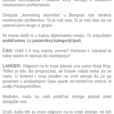
mirotvorskim profiterstvom.
Dolazak „Atomskog skloništa” u Beograd nije nikakvo
mirotvorsko profiterstvo. To je naš stav. To je moj stav, da ne
opterećujem druge iz grupe.
Mi nismo došli ni u kakvu diplomatsku misiju. To prepuštam
političarima
, toj
patološkoj kategoriji ljudi.
ĆAO:
Vidiš li ti kraj svemu ovome? Hoćemo li zakopati te
ratne sekire ili ratovati do istrebljenja?
LANGER:
Odgovor na to tvoje pitanje zna samo dragi Bog.
Teško je bilo šta prognozirat, ali čovjek valjda treba da se
nada. U Americi i onaj osuđen na smrt vjeruje da će ga
guverner u posljednjem času spasti od električne stolice, ili
ovdje Predsjedništvo.
Međutim, sada su naši političari mnoge poslali pred
streljački vod.
Znaš, kada bih ja znao odgovor na to tvoje pitanje, ne bih