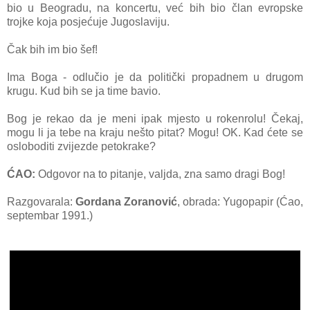
bio u Beogradu, na koncertu, već bih bio član evropske
trojke koja posjećuje Jugoslaviju.
Čak bih im bio šef!
Ima Boga - odlučio je da politički propadnem u drugom
krugu. Kud bih se ja time bavio.
Bog je rekao da je meni ipak mjesto u rokenrolu! Čekaj,
mogu li ja tebe na kraju nešto pitat? Mogu! OK. Kad ćete se
osloboditi zvijezde petokrake?
ĆAO:
Odgovor na to pitanje, valjda, zna samo dragi Bog!
Razgovarala:
Gordana Zoranović
, obrada: Yugopapir (Ćao,
septembar 1991.)