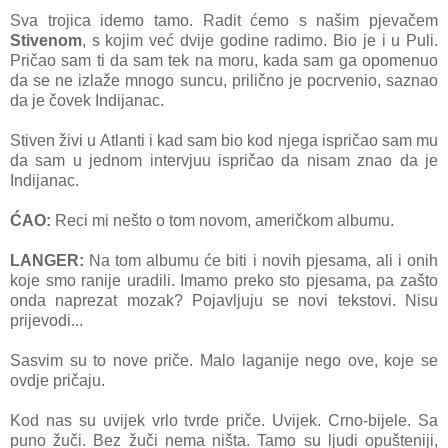
Sva trojica idemo tamo. Radit ćemo s našim pjevačem
Stivenom
, s kojim već dvije godine radimo. Bio je i u Puli.
Pričao sam ti da sam tek na moru, kada sam ga opomenuo
da se ne izlaže mnogo suncu, prilično je pocrvenio, saznao
da je čovek Indijanac.
Stiven živi u Atlanti i kad sam bio kod njega ispričao sam mu
da sam u jednom intervjuu ispričao da nisam znao da je
Indijanac.
ĆAO:
Reci mi nešto o tom novom, američkom albumu.
LANGER:
Na tom albumu će biti i novih pjesama, ali i onih
koje smo ranije uradili. Imamo preko sto pjesama, pa zašto
onda naprezat mozak? Pojavljuju se novi tekstovi. Nisu
prijevodi...
Sasvim su to nove priče. Malo laganije nego ove, koje se
ovdje pričaju.
Kod nas su uvijek vrlo tvrde priče. Uvijek. Crno-bijele. Sa
puno žuči. Bez žuči nema ništa. Tamo su ljudi opušteniji,