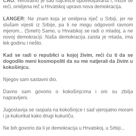
ĆAO:
Verovatno je sad najčešće upotrebljavana i, može se
reći, omiljena reč u Hrvatskoj upravo nova demokracija.
LANGER:
Ne znam koja je omiljena riječ u Srbiji, jer ne
slušam vijesti iz Srbije, pa ti ne mogu odgovorit ravnom
mjerom... (Smeh) Samo, u Hrvatskoj se radi o mladoj, a ne
novoj demokraciji. Naša demokracija zaista je mlada, ima
tek godinu i nešto.
Kad se radi o republici u kojoj živim, reći ću ti da se
dogodilo meni kosmopoliti da su me natjerali da živim u
kokošinjcu.
Njegov sam sastavni dio.
Davno sam govorio o kokošinjcima i oni su zbilja
napravljeni.
Jugoslavija se raspala na kokošinjce i sad vjerojatno moram
i ja kukurikat kako drugi kukuriču.
Ne bih govorio da li je demokracija u Hrvatskoj, u Srbiji...