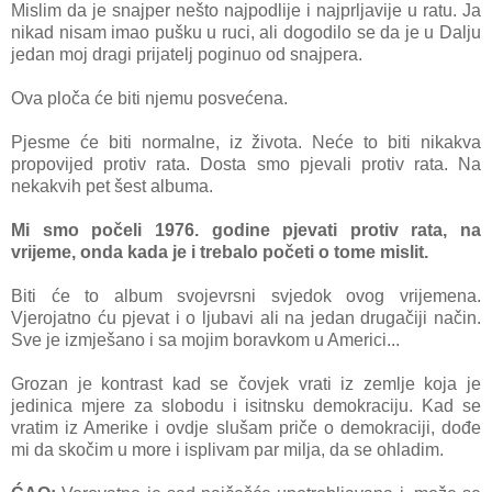
Mislim da je snajper nešto najpodlije i najprljavije u ratu. Ja
nikad nisam imao pušku u ruci, ali dogodilo se da je u Dalju
jedan moj dragi prijatelj poginuo od snajpera.
Ova ploča će biti njemu posvećena.
Pjesme će biti normalne, iz života. Neće to biti nikakva
propovijed protiv rata. Dosta smo pjevali protiv rata. Na
nekakvih pet šest albuma.
Mi smo počeli 1976. godine pjevati protiv rata, na
vrijeme, onda kada je i trebalo početi o tome mislit.
Biti će to album svojevrsni svjedok ovog vrijemena.
Vjerojatno ću pjevat i o ljubavi ali na jedan drugačiji način.
Sve je izmješano i sa mojim boravkom u Americi...
Grozan je kontrast kad se čovjek vrati iz zemlje koja je
jedinica mjere za slobodu i isitnsku demokraciju. Kad se
vratim iz Amerike i ovdje slušam priče o demokraciji, dođe
mi da skočim u more i isplivam par milja, da se ohladim.