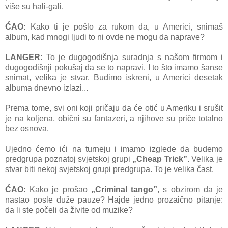
više su hali-gali.
ĆAO:
Kako ti je pošlo za rukom da, u Americi, snimaš
album, kad mnogi ljudi to ni ovde ne mogu da naprave?
LANGER:
To je dugogodišnja suradnja s našom firmom i
dugogodišnji pokušaj da se to napravi. I to što imamo šanse
snimat, velika je stvar. Budimo iskreni, u Americi desetak
albuma dnevno izlazi...
Prema tome, svi oni koji pričaju da će otić u Ameriku i srušit
je na koljena, obični su fantazeri, a njihove su priče totalno
bez osnova.
Ujedno ćemo ići na turneju i imamo izglede da budemo
predgrupa poznatoj svjetskoj grupi
„Cheap Trick”.
Velika je
stvar biti nekoj svjetskoj grupi predgrupa. To je velika čast.
ĆAO:
Kako je prošao
„Criminal tango”
, s obzirom da je
nastao posle duže pauze? Hajde jedno prozaično pitanje:
da li ste počeli da živite od muzike?