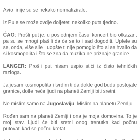
Avio linije su se nekako normalizirale.
Iz Pule se može ovdje doljeteti nekoliko puta tjedno.
ĆAO:
Prošli put je, u poslednjem času, koncert bio otkazan,
pa su se mnogi plašili da će se to i sad dogoditi. Uplele su
se, onda, više sile i uopšte ti nije pomoglo što si se hvalio da
si kosmopolita i što se zna da muzika ne priznaje granice.
LANGER:
Prošli put nisam uspio stići iz čisto tehničkih
razloga.
Ja jesam kosmopolita i tvrdim ti da dokle god budu postojale
granice, dotle neće ljudi na planeti Zemlji biti sretni.
Ne mislim samo na
Jugoslaviju
. Mislim na planetu Zemlju.
Rođen sam na planeti Zemlji i ona je moja domovina. To je
moj stav. Ljudi će biti sretni onog trenutka kad počnu
putovat, kad se počnu kretat...