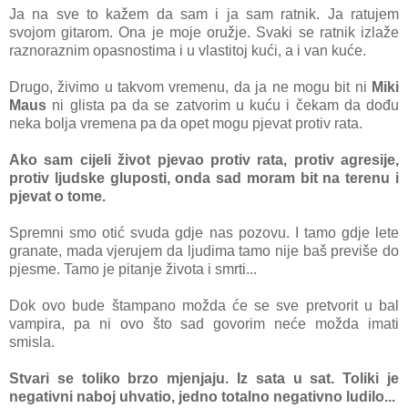
Ja na sve to kažem da sam i ja sam ratnik. Ja ratujem
svojom gitarom. Ona je moje oružje. Svaki se ratnik izlaže
raznoraznim opasnostima i u vlastitoj kući, a i van kuće.
Drugo, živimo u takvom vremenu, da ja ne mogu bit ni
Miki
Maus
ni glista pa da se zatvorim u kuću i čekam da dođu
neka bolja vremena pa da opet mogu pjevat protiv rata.
Ako sam cijeli život pjevao protiv rata, protiv agresije,
protiv ljudske gluposti, onda sad moram bit na terenu i
pjevat o tome.
Spremni smo otić svuda gdje nas pozovu. I tamo gdje lete
granate, mada vjerujem da ljudima tamo nije baš previše do
pjesme. Tamo je pitanje života i smrti...
Dok ovo bude štampano možda će se sve pretvorit u bal
vampira, pa ni ovo što sad govorim neće možda imati
smisla.
Stvari se toliko brzo mjenjaju. Iz sata u sat. Toliki je
negativni naboj uhvatio, jedno totalno negativno ludilo...