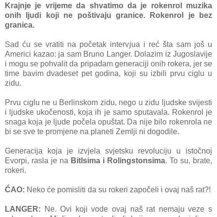
Krajnje je vrijeme da shvatimo da je rokenrol muzika
onih ljudi koji ne poštivaju granice. Rokenrol je bez
granica.
Sad ću se vratiti na početak intervjua i reć šta sam još u
Americi kazao: ja sam Bruno Langer. Dolazim iz Jugoslavije
i mogu se pohvalit da pripadam generaciji onih rokera, jer se
time bavim dvadeset pet godina, koji su izbili prvu ciglu u
zidu.
Prvu ciglu ne u Berlinskom zidu, nego u zidu ljudske svijesti
i ljudske ukočenosti, koja ih je samo sputavala. Rokenrol je
snaga koja je ljude počela opuštat. Da nije bilo rokenrola ne
bi se sve te promjene na planeti Zemlji ni dogodile.
Generacija koja je izvjela svjetsku revoluciju u istočnoj
Evorpi, rasla je na
Bitlsima i Rolingstonsima
. To su, brate,
rokeri.
ĆAO:
Neko će pomisliti da su rokeri započeli i ovaj naš rat?!
LANGER:
Ne. Ovi koji vode ovaj naš rat nemaju veze s