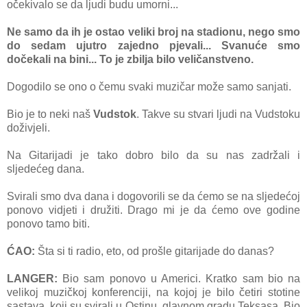
očekivalo se da ljudi budu umorni...
Ne samo da ih je ostao veliki broj na stadionu, nego smo
do sedam ujutro zajedno pjevali... Svanuće smo
dočekali na bini... To je zbilja bilo veličanstveno.
Dogodilo se ono o čemu svaki muzičar može samo sanjati.
Bio je to neki naš
Vudstok
. Takve su stvari ljudi na Vudstoku
doživjeli.
Na Gitarijadi je tako dobro bilo da su nas zadržali i
sljedećeg dana.
Svirali smo dva dana i dogovorili se da ćemo se na sljedećoj
ponovo vidjeti i družiti. Drago mi je da ćemo ove godine
ponovo tamo biti.
ĆAO:
Šta si ti radio, eto, od prošle gitarijade do danas?
LANGER:
Bio sam ponovo u Americi. Kratko sam bio na
velikoj muzičkoj konferenciji, na kojoj je bilo četiri stotine
sastava, koji su svirali u Ostinu, glavnom gradu Teksasa. Bio