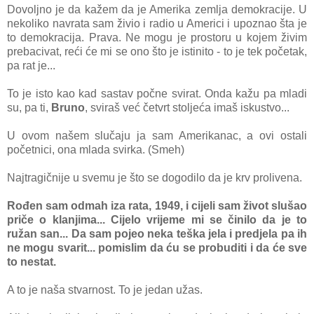
Dovoljno je da kažem da je Amerika zemlja demokracije. U
nekoliko navrata sam živio i radio u Americi i upoznao šta je
to demokracija. Prava. Ne mogu je prostoru u kojem živim
prebacivat, reći će mi se ono što je istinito - to je tek početak,
pa rat je...
To je isto kao kad sastav počne svirat. Onda kažu pa mladi
su, pa ti,
Bruno
, sviraš već četvrt stoljeća imaš iskustvo...
U ovom našem slučaju ja sam Amerikanac, a ovi ostali
početnici, ona mlada svirka. (Smeh)
Najtragičnije u svemu je što se dogodilo da je krv prolivena.
Rođen sam odmah iza rata, 1949, i cijeli sam život slušao
priče o klanjima... Cijelo vrijeme mi se činilo da je to
ružan san... Da sam pojeo neka teška jela i predjela pa ih
ne mogu svarit... pomislim da ću se probuditi i da će sve
to nestat.
A to je naša stvarnost. To je jedan užas.