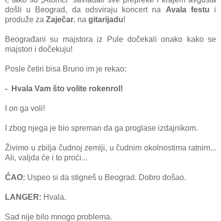
došli u Beograd, da odsviraju koncert na
Avala festu
i
produže za
Zaječar
, na
gitarijadu
!
Beograđani su majstora iz Pule dočekali onako kako se
majstori i dočekuju!
Posle četiri bisa Bruno im je rekao:
- Hvala Vam što volite rokenrol!
I on ga voli!
I zbog njega je bio spreman da ga proglase izdajnikom.
Živimo u zbilja čudnoj zemlji, u čudnim okolnostima ratnim...
Ali, valjda će i to proći...
ĆAO:
Uspeo si da stigneš u Beograd. Dobro došao.
LANGER:
Hvala.
Sad nije bilo mnogo problema.