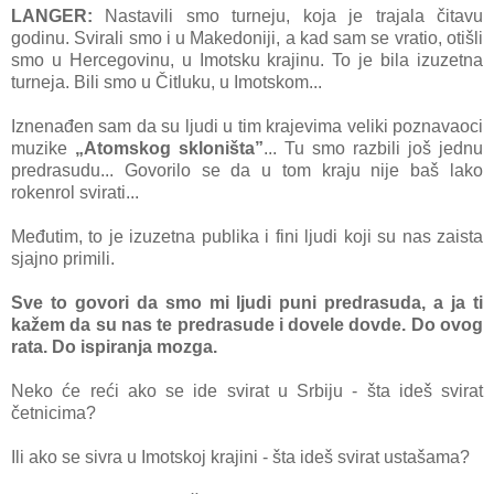
LANGER:
Nastavili smo turneju, koja je trajala čitavu
godinu. Svirali smo i u Makedoniji, a kad sam se vratio, otišli
smo u Hercegovinu, u Imotsku krajinu. To je bila izuzetna
turneja. Bili smo u Čitluku, u Imotskom...
Iznenađen sam da su ljudi u tim krajevima veliki poznavaoci
muzike
„Atomskog skloništa”
... Tu smo razbili još jednu
predrasudu... Govorilo se da u tom kraju nije baš lako
rokenrol svirati...
Međutim, to je izuzetna publika i fini ljudi koji su nas zaista
sjajno primili.
Sve to govori da smo mi ljudi puni predrasuda, a ja ti
kažem da su nas te predrasude i dovele dovde. Do ovog
rata. Do ispiranja mozga.
Neko će reći ako se ide svirat u Srbiju - šta ideš svirat
četnicima?
Ili ako se sivra u Imotskoj krajini - šta ideš svirat ustašama?