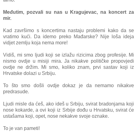
Međutim, pozvali su nas u Kragujevac, na koncert za
mir.
Kad završimo s koncertima nastaju problemi kako da se
vratimo kući. Da idemo preko Mađarske? Nije loša ideja
vidjet zemlju koja nema more!
Vidiš, mi smo ljudi koji se izlažu rizicima zbog profesije. Mi
nismo ovdje u misiji mira. Ja nikakve političke propovjedi
ovdje ne držim. Mi smo, koliko znam, prvi sastav koji iz
Hrvatske dolazi u Srbiju.
To što smo došli ovdje dokaz je da nemamo nikakve
predrasude.
Ljudi misle da ćeš, ako ideš u Srbiju, svirat bradonjama koji
nose kokarde, a ovi koji iz Srbije dođu u Hrvatsku, svirat će
ustašama koji, opet, nose nekakve svoje oznake.
To je van pameti!