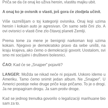
Priča se da će onaj ko uživa heroin, vlastitu majku ubit.
A onaj ko je ovisnik o vlasti, još gora će zlodjela učinit.
Više razmišljam o toj kategoriji ovisnika. Onaj koji uzima
heroin i kokain auto je agresivan. On samo sebi čini zlo. A
ovi ovisnici o vlasti čine zlo čitavoj planeti Zemlji.
Prema tome za mene je benigniji narkoman koji uzima
kokain. Njegovo je demokratsko pravo da sebe uništi, na
kraju krajeva, ako ćemo o demokraciji govorit. Uostalom, svi
smo mi socijalni i društveni bolesnici.
ĆAO:
Kad će se „Snajper” pojaviti?
LANGER:
Možda se nikad neće ni pojaviti. Uskoro idemo u
Ameriku. Tamo ćemo snimit jedan album. Ne „Snajper”. U
Americi postoje neke druge priče koje pričamo. To je o drogi.
Ja ne propagiram drogu. Ja sam protiv droge.
Kad se jednog trenutka govorilo o legalizaciji marihuane bio
sam za to.