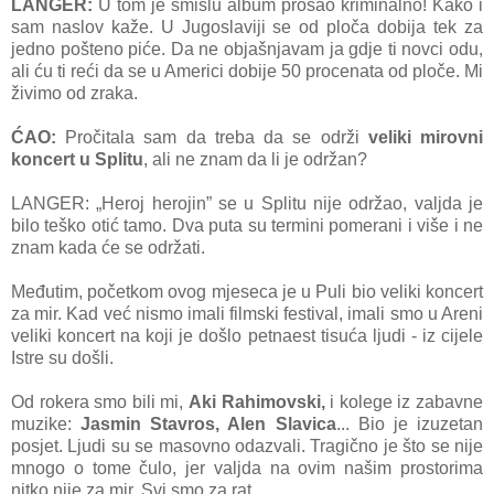
LANGER:
U tom je smislu album prošao kriminalno! Kako i
sam naslov kaže. U Jugoslaviji se od ploča dobija tek za
jedno pošteno piće. Da ne objašnjavam ja gdje ti novci odu,
ali ću ti reći da se u Americi dobije 50 procenata od ploče. Mi
živimo od zraka.
ĆAO:
Pročitala sam da treba da se održi
veliki mirovni
koncert u Splitu
, ali ne znam da li je održan?
LANGER: „Heroj herojin” se u Splitu nije održao, valjda je
bilo teško otić tamo. Dva puta su termini pomerani i više i ne
znam kada će se održati.
Međutim, početkom ovog mjeseca je u Puli bio veliki koncert
za mir. Kad već nismo imali filmski festival, imali smo u Areni
veliki koncert na koji je došlo petnaest tisuća ljudi - iz cijele
Istre su došli.
Od rokera smo bili mi,
Aki Rahimovski,
i kolege iz zabavne
muzike:
Jasmin Stavros, Alen Slavica
... Bio je izuzetan
posjet. Ljudi su se masovno odazvali. Tragično je što se nije
mnogo o tome čulo, jer valjda na ovim našim prostorima
nitko nije za mir. Svi smo za rat.