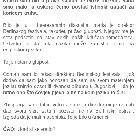
Koliko sam bio u pravu svatko se može uvjeriti - sada
smo malo, a uskoro ćemo postati istinski tragači za
koricom kruha.
Bilo je tu i interesantnih diskusija, mada je direktor
Berlinskog festivala, također, pričao gluposti. Njegov me je
stav podsetio na stav nekih naših kritičara-pomodaraca.
Ustvrdio je da rok muziku može zamisliti samo na
engleskom jeziku.
To je notorna glupost.
Odmah sam to rekao direktoru Berlinskog festivala i još
dodao da sam jako ponosan da sam na svom maternjem
jeziku snimio deset ili dvanest albuma u Jugoslaviji i da je
bitno ono što čovjek pjeva, a ne na kom jeziku to čini.
Zbog toga sam dobio veliki aplauz, a direktor mi je odmah
dao svoju vizit kartu i pozvao me na Berlinski festival.
Izgleda da je mali mazohista. To je bilo u Americi.
ĆAO
: I, kad si se vratio?