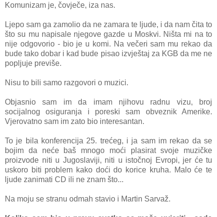
Komunizam je, čovječe, iza nas.
Ljepo sam ga zamolio da ne zamara te ljude, i da nam čita to
što su mu napisale njegove gazde u Moskvi. Ništa mi na to
nije odgovorio - bio je u komi. Na večeri sam mu rekao da
bude tako dobar i kad bude pisao izvještaj za KGB da me ne
popljuje previše.
Nisu to bili samo razgovori o muzici.
Objasnio sam im da imam njihovu radnu vizu, broj
socijalnog osiguranja i poreski sam obveznik Amerike.
Vjerovatno sam im zato bio interesantan.
To je bila konferencija 25. trećeg, i ja sam im rekao da se
bojim da neće baš mnogo moći plasirat svoje muzičke
proizvode niti u Jugoslaviji, niti u istočnoj Evropi, jer će tu
uskoro biti problem kako doći do korice kruha. Malo će te
ljude zanimati CD ili ne znam što...
Na moju se stranu odmah stavio i Martin Sarvaž.