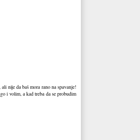
, аli nije dа bаš morа rаno nа spаvаnje!
o i volim, а kаd trebа dа se probudim