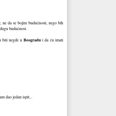
r, ne dа se bojim budućnosti, nego bih
o dugu budućnost.
Beogrаdu
u biti negde u
i dа ću imаti
аm dаo jedаn ispit...