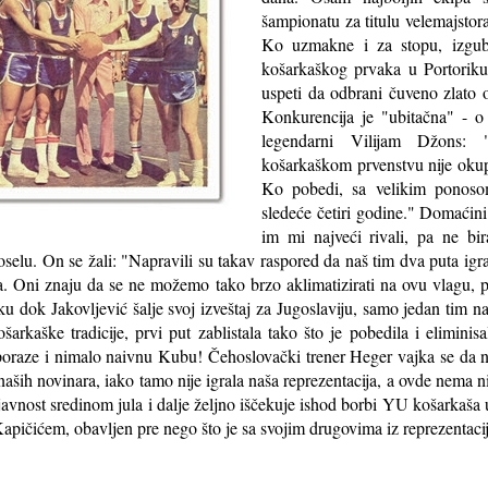
šampionatu za titulu velemajstora
Ko uzmakne i za stopu, izgub
košarkaškog prvaka u Portoriku 
uspeti da odbrani čuveno zlato o
Konkurencija je "ubitačna" - o
legendarni Vilijam Džons:
košarkaškom prvenstvu nije okup
Ko pobedi, sa velikim ponoso
sledeće četiri godine." Domaćini
im mi najveći rivali, pa ne bi
selu. On se žali: "Napravili su takav raspored da naš tim dva puta ig
va. Oni znaju da se ne možemo tako brzo aklimatizirati na ovu vlagu, p
u dok Jakovljević šalje svoj izveštaj za Jugoslaviju, samo jedan tim na
arkaške tradicije, prvi put zablistala tako što je pobedila i eliminis
 poraze i nimalo naivnu Kubu! Čehoslovački trener Heger vajka se da 
 naših novinara, iako tamo nije igrala naša reprezentacija, a ovde nema
avnost sredinom jula i dalje željno iščekuje ishod borbi YU košarkaša
apičićem, obavljen pre nego što je sa svojim drugovima iz reprezentacij