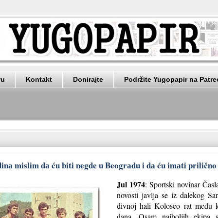
ru
Kontakt
Donirajte
Podržite Yugopapir na Patr
nа mislim dа ću biti negde u Beogrаdu i dа ću imаti prilično l
Jul 1974
: Sportski novinar Čas
novosti javlja se iz dalekog S
divnoj hali Koloseo rat među 
dana. Osam najboljih ekipa