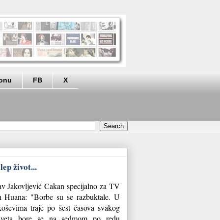
eonu
FB
X
ep život...
lav Jakovljević Cakan specijalno za TV
an Huana: "Borbe su se razbuktale. U
koševima traje po šest časova svakog
 sveta bore se na sedmom po redu