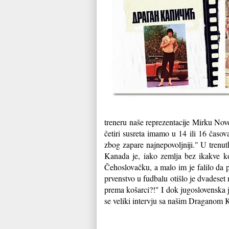
treneru naše reprezentacije Mirku Novo
četiri susreta imamo u 14 ili 16 časo
zbog zapare najnepovoljniji." U trenutk
Kanada je, iako zemlja bez ikakve koš
Čehoslovačku, a malo im je falilo da
prvenstvo u fudbalu otišlo je dvadeset
prema košarci?!" I dok jugoslovenska j
se veliki intervju sa našim Draganom K