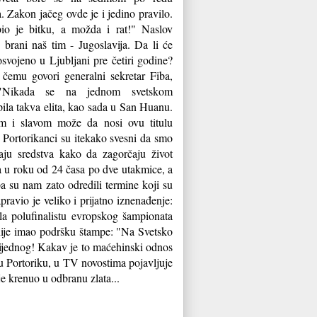
. Zakon jačeg ovde je i jedino pravilo.
io je bitku, a možda i rat!" Naslov
brani naš tim - Jugoslavija. Da li će
svojeno u Ljubljani pre četiri godine?
 čemu govori generalni sekretar Fiba,
 "Nikada se na jednom svetskom
ila takva elita, kao sada u San Huanu.
m i slavom može da nosi ovu titulu
 Portorikanci su itekako svesni da smo
raju sredstva kako da zagorčaju život
ra u roku od 24 časa po dve utakmice, a
a su nam zato odredili termine koji su
pravio je veliko i prijatno iznenađenje:
ala polufinalistu evropskog šampionata
nije imao podršku štampe: "Na Svetsko
 nijednog! Kakav je to maćehinski odnos
 u Portoriku, u TV novostima pojavljuje
e krenuo u odbranu zlata...