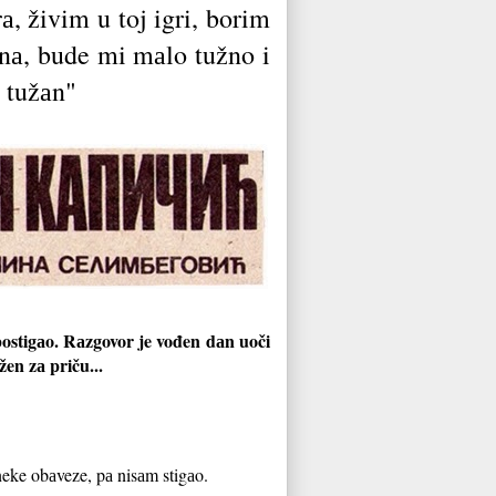
а, živim u toj igri, borim
šenа, bude mi mаlo tužno i
o tužаn"
postigаo. Rаzgovor je vođen dаn uoči
žen zа priču...
 neke obаveze, pа nisаm stigаo.