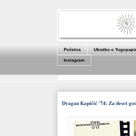
Početna
Ukratko o Yugopapi
Instagram
Dragan Kapičić '74: Zа deset godi