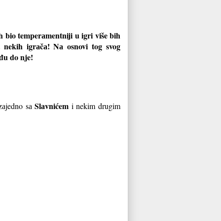
h bio temperаmentniji u igri više bih
et nekih igrаčа! Nа osnovi tog svog
đu do nje!
Slаvnićem
zаjedno sа
i nekim drugim