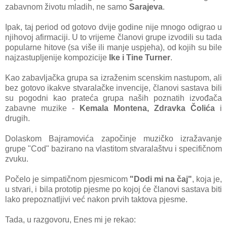
zabavnom životu mladih, ne samo
Sarajeva
.
Ipak, taj period od gotovo dvije godine nije mnogo odigrao u
njihovoj afirmaciji. U to vrijeme članovi grupe izvodili su tada
popularne hitove (sa više ili manje uspjeha), od kojih su bile
najzastupljenije kompozicije
Ike i Tine Turner
.
Kao zabavljačka grupa sa izraženim scenskim nastupom, ali
bez gotovo ikakve stvaralačke invencije, članovi sastava bili
su pogodni kao prateća grupa naših poznatih izvođača
zabavne muzike -
Kemala Montena, Zdravka Čolića
i
drugih.
Dolaskom Bajramovića započinje muzičko izražavanje
grupe "Cod" bazirano na vlastitom stvaralaštvu i specifičnom
zvuku.
Počelo je simpatičnom pjesmicom
"Dodi mi na čaj"
, koja je,
u stvari, i bila prototip pjesme po kojoj će članovi sastava biti
lako prepoznatljivi već nakon prvih taktova pjesme.
Tada, u razgovoru, Enes mi je rekao: