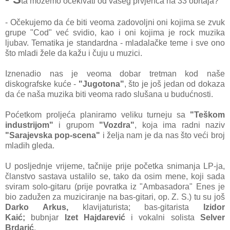
ta možemo očekivati od vašeg prvjenca na 33 obrtaja?
- Očekujemo da će biti veoma zadovoljni oni kojima se zvuk
grupe "Cod" već svidio, kao i oni kojima je rock muzika
ljubav. Tematika je standardna - mladalačke teme i sve ono
što mladi žele da kažu i čuju u muzici.
Iznenadio nas je veoma dobar tretman kod naše
diskografske kuće -
"Jugotona"
, što je još jedan od dokaza
da će naša muzika biti veoma rado slušana u budućnosti.
Poćetkom proljeća planiramo veliku turneju sa
"Teškom
industrijom"
i grupom
"Vozdra"
, koja ima radni naziv
"Sarajevska pop-scena"
i želja nam je da nas što veći broj
mladih gleda.
U posljednje vrijeme, tačnije prije početka snimanja LP-ja,
članstvo sastava ustalilo se, tako da osim mene, koji sada
sviram solo-gitaru (prije povratka iz "Ambasadora" Enes je
bio zadužen za muziciranje na bas-gitari, op. Z. S.) tu su još
Darko Arkus,
klavijaturista; bas-gitarista
Izidor
Kaić;
bubnjar
Izet Hajdarević
i vokalni solista
Selver
Brdarić
.