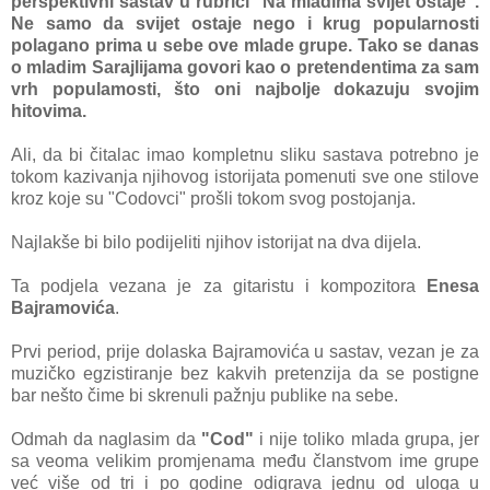
perspektivni sastav u rubrici "Na mladima svijet ostaje".
Ne samo da svijet ostaje nego i krug popularnosti
polagano prima u sebe ove mlade grupe. Tako se danas
o mladim Sarajlijama govori kao o pretendentima za sam
vrh populamosti, što oni najbolje dokazuju svojim
hitovima.
Ali, da bi čitalac imao kompletnu sliku sastava potrebno je
tokom kazivanja njihovog istorijata pomenuti sve one stilove
kroz koje su "Codovci" prošli tokom svog postojanja.
Najlakše bi bilo podijeliti njihov istorijat na dva dijela.
Ta podjela vezana je za gitaristu i kompozitora
Enesa
Bajramovića
.
Prvi period, prije dolaska Bajramovića u sastav, vezan je za
muzičko egzistiranje bez kakvih pretenzija da se postigne
bar nešto čime bi skrenuli pažnju publike na sebe.
Odmah da naglasim da
"Cod"
i nije toliko mlada grupa, jer
sa veoma velikim promjenama među članstvom ime grupe
već više od tri i po godine odigrava jednu od uloga u