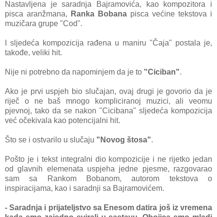
Nastavljena je saradnja Bajramovića, kao kompozitora i
pisca aranžmana,
Ranka Bobana
pisca većine tekstova i
muzičara grupe "Cod".
I sljedeća kompozicija rađena u maniru "Čaja" postala je,
takođe, veliki hit.
Nije ni potrebno da napominjem da je to
"Ciciban"
.
Ako je prvi uspjeh bio slučajan, ovaj drugi je govorio da je
riječ o ne baš mnogo kompliciranoj muzici, ali veomu
pjevnoj, tako da se nakon "Cicibana" sljedeća kompozicija
već očekivala kao potencijalni hit.
Što se i ostvarilo u slučaju
"Novog štosa"
.
Pošto je i tekst integralni dio kompozicije i ne rijetko jedan
od glavnih elemenata uspjeha jedne pjesme, razgovarao
sam sa Rankom Bobanom, autorom tekstova o
inspiracijama, kao i saradnji sa Bajramovićem.
- Saradnja i prijateljstvo sa Enesom datira još iz vremena