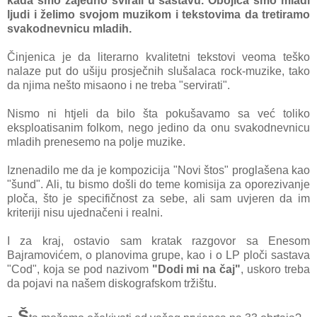
kada smo zajedno svirali u sastavu. Obojica smo mladi
ljudi i želimo svojom muzikom i tekstovima da tretiramo
svakodnevnicu mladih.
Činjenica je da literarno kvalitetni tekstovi veoma teško
nalaze put do ušiju prosječnih slušalaca rock-muzike, tako
da njima nešto misaono i ne treba "servirati".
Nismo ni htjeli da bilo šta pokušavamo sa već toliko
eksploatisanim folkom, nego jedino da onu svakodnevnicu
mladih prenesemo na polje muzike.
Iznenadilo me da je kompozicija "Novi štos" proglašena kao
"šund". Ali, tu bismo došli do teme komisija za oporezivanje
ploča, što je specifičnost za sebe, ali sam uvjeren da im
kriteriji nisu ujednačeni i realni.
I za kraj, ostavio sam kratak razgovor sa Enesom
Bajramovićem, o planovima grupe, kao i o LP ploči sastava
"Cod", koja se pod nazivom
"Dodi mi na čaj"
, uskoro treba
da pojavi na našem diskografskom tržištu.
- Š