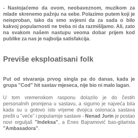
- Nastojaćemo da ovom, neobaveznom, muzikom za
mlade skrenemo pažnju na sebe. Polazimo putem koji je
neisproban, tako da smo svjesni da za sada o bilo
kakvoj popularnosti ne treba ni da razmišljamo. Ali, zato
na svakom našem nastupu veoma dobar prijem kod
publike za nas je najbolja satisfakcija.
Previše eksploatisani folk
Put od stvaranja prvog singla pa do danas, kada je
grupa "Cod" hit sastav mjeseca, nije bio ni malo lagan.
U tom vremenskom rasponu dolazilo je do čestih
personalnih promjena u sastavu, a sigurno je najveća bila
kada su u gotovo isto vrijeme dvojica oslonaca sastava
prešli u "veće" i popularnije sastave -
Nenad Jurin
je postao
novi orguljaš
"Indeksa"
, a Enes Bajramović bas-gitarista
"Ambasadora"
.