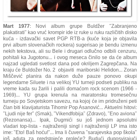
Mart 1977
: Novi album grupe Buldžer "Zabranjeno
plakatirati" kao vruć krompir ide iz ruke u ruku različitih disko
kuća - izdavački savet PGP RTB-a (kuće koja je objavila
prvi album slovenačkih rockera) sugerisao je bendu izmenu
nekih tekstova, ali su Bele i drugari odlučno odbili cenzuru,
pohitali ka Jugotonu... i ovog meseca činilo se da će album
najzad ugledati svetlost dana pod okriljem Zagrepčana. Na
kraju će Buldožer No. 2 objaviti mariborski Helidon... Zoran
Miščević planira da nakon duže pauze ponovo okupi
legendarne Siluete i na velikoj YU turneji podseti publiku na
vreme kada su žarili i palili domaćom rock scenom (1966 -
1969)... YU grupa krenula na maratonsku tromesečnu
turneju po Sovjetskom savezu, na kojoj će im pridruženi peti
član biti klavijaturista Tihomir Pop Asanović... Aktuelni hitovi:
"Ljudi nije fer" (Smak), "Vikendfobija" (Zdravo), "Eno aviona"
(Rezonansa)... Ipak, Dugmići su još jednom apsolutni
vladari top-lista - najtraženiji singl i najtraženiji LP ima isto
ime: "Eto! Baš hoću!"... Ima li čuvena "sarajevska pop škola"
još aduta za predstojeće proleće? Budući dugosvirajući