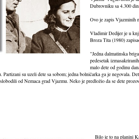
Dubrovniku sa 4.300 din
Ovo je zapis Vjazminih n
Vladimir Dedijer je u knj
Broza Tita (1980) zapisa
"Jedna dalmatinska briga
pedesetak izmasakriranih
malo dete od godinu dan
. Partizani su uzeli dete sa sobom; jedna bolničarka ga je negovala. De
 oslobodili od Nemaca grad Vjazmu. Neko je predložio da se dete prozov
Bilo je to na planini 