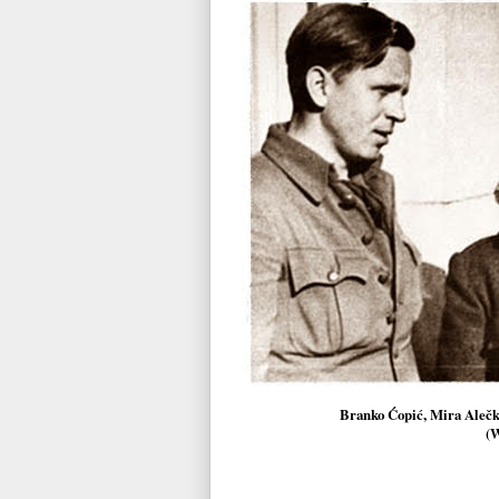
Branko Ćopić, Mira Alečk
(W