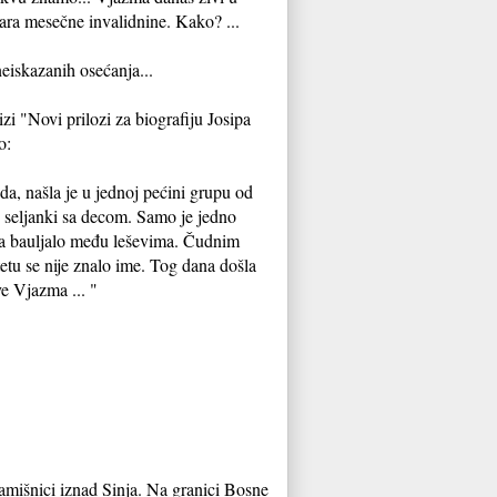
ara mesečne invalidnine. Kako? ...
eiskazanih osećanja...
izi "Novi prilozi za biografiju Josipa
o:
da, našla je u jednoj pećini grupu od
 seljanki sa decom. Samo je jedno
a bauljalo među leševima. Čudnim
tetu se nije znalo ime. Tog dana došla
e Vjazma ... "
Kamišnici iznad Sinja. Na granici Bosne