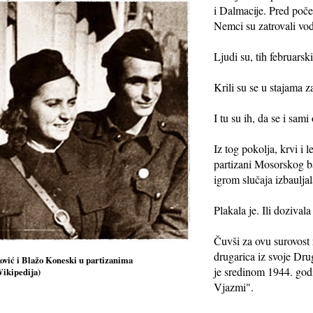
i Dalmacije. Pred počet
Nemci su zatrovali vo
Ljudi su, tih februarsk
Krili su se u stajama 
I tu su ih, da se i sami
Iz tog pokolja, krvi i 
partizani Mosorskog b
igrom slučaja izbaulja
Plakala je. Ili dozival
Čuvši za ovu surovost 
drugarica iz svoje Dru
ović i Blažo Koneski u partizanima
je sredinom 1944. god
ikipedija)
Vjazmi".