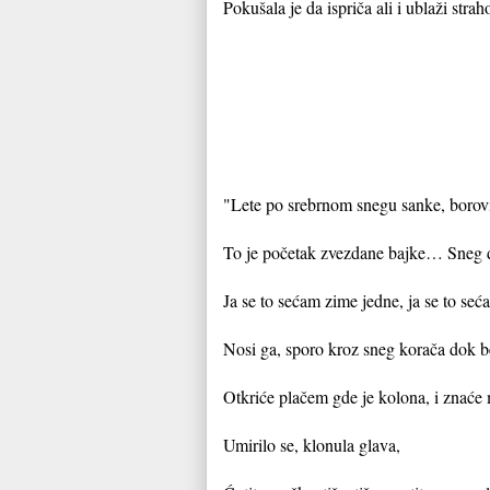
Pokušala je da ispriča ali i ublaži strah
"Lete po srebrnom snegu sanke, borovi
To je početak zvezdane bajke… Sneg
Ja se to sećam zime jedne, ja se to seć
Nosi ga, sporo kroz sneg korača dok be
Otkriće plačem gde je kolona, i znaće 
Umirilo se, klonula glava,