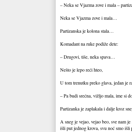
– Neka se Vjazma zove i mala – partiza
Neka se Vjazma zove i mala…
Partizanska je kolona stala…
Komadant na ruke podiže dete:
– Drugovi, tiše, neka spava…
Nešto je lepo reći hteo,
U tom trenutku preko glava, jedan je ra
– Pa budi srećna, vižljo mala, ime si 
Partizanka je zaplakala i dalje kroz sn
A sneg je vejao, vejao beo, sve nam je
išli put jednog krova, svu noć smo išli p