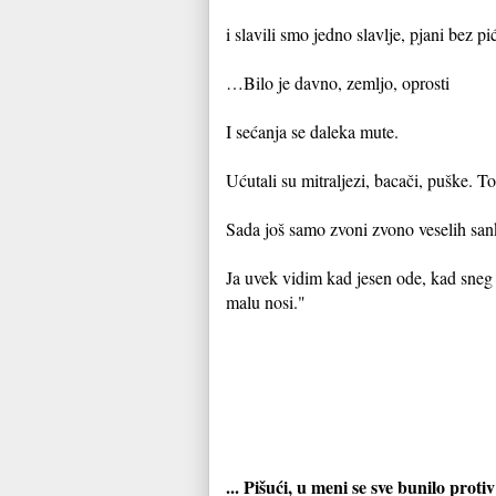
i slavili smo jedno slavlje, pjani bez 
…Bilo je davno, zemljo, oprosti
I sećanja se daleka mute.
Ućutali su mitraljezi, bacači, puške. To
Sada još samo zvoni zvono veselih sank
Ja uvek vidim kad jesen ode, kad sneg z
malu nosi."
... Pišući, u meni se sve bunilo proti