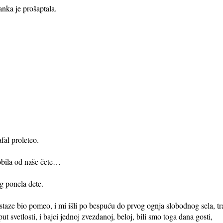
nka je prošaptala.
fal proleteo.
dobila od naše čete…
eg ponela dete.
 staze bio pomeo, i mi išli po bespuću do prvog ognja slobodnog sela, 
ut svetlosti, i bajci jednoj zvezdanoj, beloj, bili smo toga dana gosti,