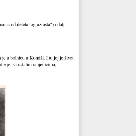
ija od deteta tog uzrasta") i dalji
je u bolnicu u Komiži. I tu joj je život
e je, sa ostalim ranjenicima,