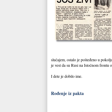
slučajem, ostalo je pošteđeno u pokolju
je vest da su Rusi na Istočnom frontu
I dete je dobilo ime.
Rođenje iz pakta