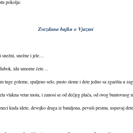
otu pokolja:
Zvezdana bajka o Vjazmi
 snežni, snežne i jele…
 dubok, idu umorne čete…
am tuge goleme, spaljeno selo, pusto sleme i dete jedno sa zgarišta u zag
la vlakna vetar mota, i zanosi se od dečjeg plača, od ovog buntovnog m
meci kuda idete, devojko draga iz bataljona, pevuši pesmu, uspavaj dete