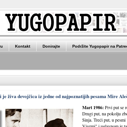
ru
Kontakt
Donirajte
Podržite Yugopapir na Patr
 je živa devojčica iz jedne od najpoznatijih pesama Mire Ale
Mart 1986:
Prvi put se r
Drugi put, na pokolju zb
Sinja. Treći put, u pesm
Vjazmi" i uglavnom je t