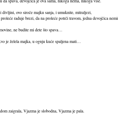
malu da spava, devojčica je ova sama, nikoga nema, nikoga više.
 i divljini, ovo siroče majku sanja, i umuknite, mitraljezi,
 proleće raduje brezi, da na proleće potrči travom, jedna devojčica nem
omovine, ne budite mi dete što spava…
o je želela majka, u ognju kuće spaljena mati…
nadom zaigrala, Vjazma je slobodna, Vjazma je pala.