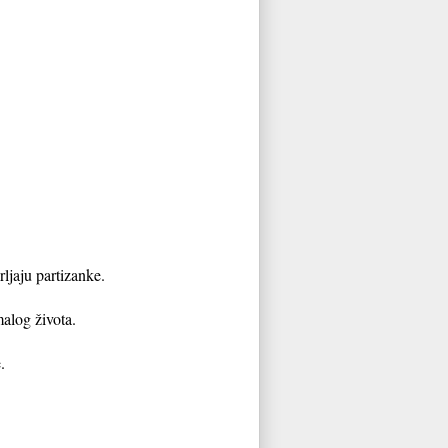
rljaju partizanke.
alog života.
.