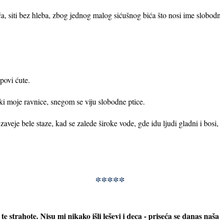
pića, siti bez hleba, zbog jednog malog sićušnog bića što nosi ime slobo
povi ćute.
i moje ravnice, snegom se viju slobodne ptice.
aveje bele staze, kad se zalede široke vode, gde idu ljudi gladni i bosi
*****
v te strahote. Nisu mi nikako išli leševi i deca - priseća se danas na