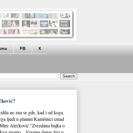
eonu
FB
X
čković?
odila ne zna se gde, kad i od koga.
ega ljudi u planini Kamišnici iznad
i Mire Alečković "Zvezdana bajka o
akvu znamo... Vjazma danas živi u