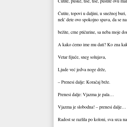
Ćutite, puške, tiše, tiše, pustite ovu 
Ćutite, topovi u daljini, u snežnoj buri,
nek' dete ovo spokojno spava, da se na
bežite, crne ptičurine, sa neba moje d
A kako ćemo ime mu dati? Ko zna kakv
Vetar fijuče, sneg solujava,
Ljude već jedva noge drže,
– Prenesi dalje: Koračaj brže.
Prenesi dalje: Vjazma je pala…
Vjazma je slobodna! – prenesi dalje…
Radost se razlila po koloni, sva srca 