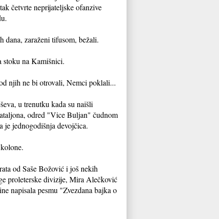
ak četvrte neprijateljske ofanzive
du.
ih dana, zaraženi tifusom, bežali.
za stoku na Kamišnici.
 od njih ne bi otrovali, Nemci poklali...
leševa, u trenutku kada su naišli
ataljona, odred "Vice Buljan" čudnom
la je jednogodišnja devojčica.
a kolone.
rata od Saše Božović i još nekih
ge proleterske divizije, Mira Alečković
ine napisala pesmu "Zvezdana bajka o