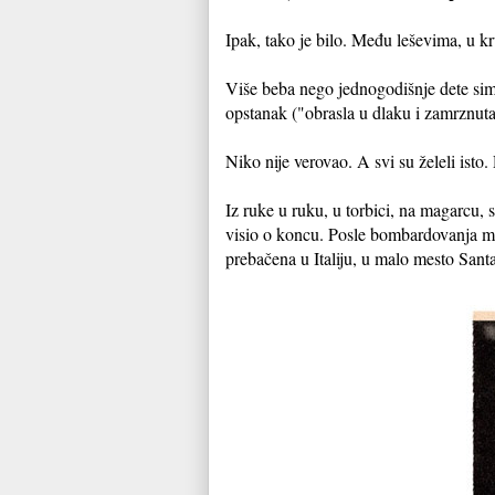
Ipak, tako je bilo. Među leševima, u k
Više beba nego jednogodišnje dete simb
opstanak ("obrasla u dlaku i zamrznuta
Niko nije verovao. A svi su želeli isto
Iz ruke u ruku, u torbici, na magarcu, s
visio o koncu. Posle bombardovanja me
prebačena u Italiju, u malo mesto Sant