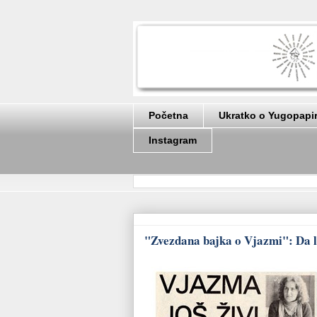
Početna
Ukratko o Yugopapi
Instagram
"Zvezdana bajka o Vjazmi": Da li