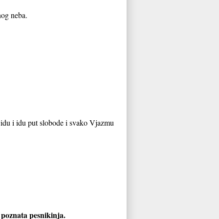
dnog neba.
, idu i idu put slobode i svako Vjazmu
ša poznata pesnikinja.