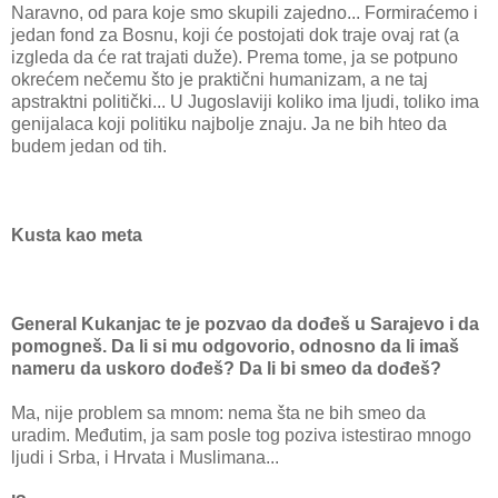
Naravno, od para koje smo skupili zajedno... Formiraćemo i
jedan fond za Bosnu, koji će postojati dok traje ovaj rat (a
izgleda da će rat trajati duže). Prema tome, ja se potpuno
okrećem nečemu što je praktični humanizam, a ne taj
apstraktni politički... U Jugoslaviji koliko ima ljudi, toliko ima
genijalaca koji politiku najbolje znaju. Ja ne bih hteo da
budem jedan od tih.
Kusta kao meta
General Kukanjac te je pozvao da dođeš u Sarajevo i da
pomogneš. Da li si mu odgovorio, odnosno da li imaš
nameru da uskoro dođeš? Da li bi smeo da dođeš?
Ma, nije problem sa mnom: nema šta ne bih smeo da
uradim. Međutim, ja sam posle tog poziva istestirao mnogo
ljudi i Srba, i Hrvata i Muslimana...