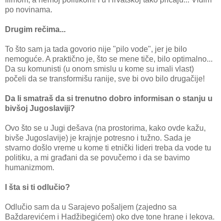
po novinama.
Drugim rečima...
To što sam ja tada govorio nije "pilo vode", jer je bilo
nemoguće. A praktično je, što se mene tiče, bilo optimalno...
Da su komunisti (u onom smislu u kome su imali vlast)
počeli da se transformišu ranije, sve bi ovo bilo drugačije!
Da li smatraš da si trenutno dobro informisan o stanju u
bivšoj Jugoslaviji?
Ovo što se u Jugi dešava (na prostorima, kako ovde kažu,
bivše Jugoslavije) je krajnje potresno i tužno. Sada je
stvarno došlo vreme u kome ti etnički lideri treba da vode tu
politiku, a mi građani da se povučemo i da se bavimo
humanizmom.
I šta si ti odlučio?
Odlučio sam da u Sarajevo pošaljem (zajedno sa
Baždarevićem i Hadžibegićem) oko dve tone hrane i lekova.