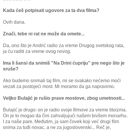
Kada ćeš potpisati ugovore za ta dva filma?
Ovih dana.
Znači, tebe ni rat ne može da omete...
Da, ono što je Andrić radio za vreme Drugog svetskog rata,
ja ću raditi za vreme ovog novog.
Ima li šansi da snimiš "Na Drini ćupriju" pre nego što je
sruše?
Ako budemo snimali taj film, mi se svakako nećemo moći
vezati za postojeći most. Mi moramo da ga napravimo.
Veljko Bulajić je rušio prave mostove, zbog umetnosti...
Bulajić je drugo: on je radio svoje filmove za vreme titoizma.
On je to mogao da čini zahvaljujući našem bivšem monarhu.
I za naše pare. Međutim, ja sam čovek koji već drugi film
snima za tuđi novac, a ne za jugoslovenski... Reč je,