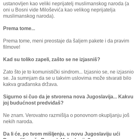
ustanovljen kao veliki neprijatelj muslimanskog naroda (a
oni u Bosni vide Miloševića kao velikog neprijatelja
muslimanskog naroda).
Prema tome...
Prema tome, meni preostaje da šaljem pakete i da pravim
filmove!
Kad su toliko zapeli, zašto se ne izjasniš?
Zato što je to komunistički sindrom... Izjasnio se, ne izjasnio
se. Ja sumnjam da se u takvim uslovima može stvarati bilo
kakva građanska država.
Sigurno si čuo da je stvorena nova Jugoslavija... Kakvu
joj budućnost predviđaš?
Ne znam. Verovatno razmišlja o ponovnom okupljanju još
nekih naroda.
Da li će, po tvom mišljenju, u novu Jugoslaviju ući