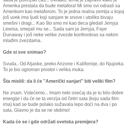
Amerika prestala da bude metafora! Mi smo svi odrasli sa
Amerikom kao metaforom. To je jedna realna zemlja u kojoj
još uvek ima ljudi koji sanjare te snove i utoliko bivaju
smešni i dragi... Kao što smo mi kao deca gledali Jerryja
Lewisa, smejali mu se... Sada sam ja Jerryja, Faye
Dunaway i još neke velike zvezde konfrontirao sa nekim
mlađim zvezdama.
Gde si sve snimao?
Svuda.. Od Aljaske, preko Arizone i Kalifornije, do Njujorka.
To je bio ogroman prostor i velika muka.
Šta misliš: da li će "Američki sanjari" biti veliki film?
Ne znam. Videćemo... Imam neki osećaj da je tu bilo dobre
energije i da će se ta verzija od četiri sata (koju sada film
ima) kad se bude polako sužavala lepo doći na dva i po
sata. Glavno je da se ne stidimo!
Kada će se i gde održati svetska premijera?