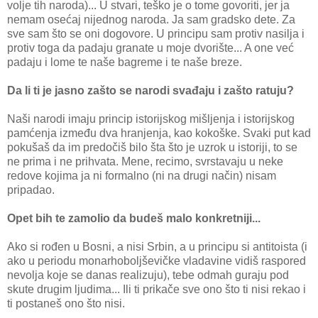
volje tih naroda)... U stvari, teško je o tome govoriti, jer ja
nemam osećaj nijednog naroda. Ja sam gradsko dete. Za
sve sam što se oni dogovore. U principu sam protiv nasilja i
protiv toga da padaju granate u moje dvorište... A one već
padaju i lome te naše bagreme i te naše breze.
Da li ti je jasno zašto se narodi svađaju i zašto ratuju?
Naši narodi imaju princip istorijskog mišljenja i istorijskog
pamćenja između dva hranjenja, kao kokoške. Svaki put kad
pokušaš da im predočiš bilo šta što je uzrok u istoriji, to se
ne prima i ne prihvata. Mene, recimo, svrstavaju u neke
redove kojima ja ni formalno (ni na drugi način) nisam
pripadao.
Opet bih te zamolio da budeš malo konkretniji...
Ako si rođen u Bosni, a nisi Srbin, a u principu si antitoista (i
ako u periodu monarhoboljševičke vladavine vidiš raspored
nevolja koje se danas realizuju), tebe odmah guraju pod
skute drugim ljudima... Ili ti prikače sve ono što ti nisi rekao i
ti postaneš ono što nisi.