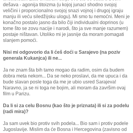
dešava - agonija titoizma (u kojoj junaci shodno svojoj
veličini i proporcionalno svojoj snazi vojnoj i drugoj igraju
manju ili veću siledžijsku ulogu). Mi smo tu nemoćni. Meni je
konačno postalo jasno da bilo čiji individualni doprinos (u
tome što se zovu nacije i narodi, što ja sve manje razumem)
postaje ništavan. Utoliko mi je jasnije da moram pomagati
slanjem pomoći.
Nisi mi odgovorio da li ćeš doći u Sarajevo (na poziv
generala Kukanjca) ili ne...
Ja ne znam šta bih tamo mogao da radim, osim da budem
dobra meta nekom... Da se neko proslavi, da me upuca i da
bude slavan posle toga da me je ubio usred Sarajeva!
Naravno, ja se ni toga ne bojim, ali moram da završim ovaj
film u Parizu.
Da li si za celu Bosnu (kao što je priznata) ili si za podelu
(radi mira)?
Ja sam uvek bio protiv svih podela... Bio sam i protiv podele
Jugoslavije. Mislim da će Bosna i Hercegovina (zavisno od