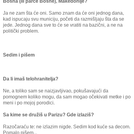
Bosna (ili parče Bosne), Makedonije?
Ja ne zam šta će oni. Samo znam da će oni jednog dana,
kad ispucaju svu municiju, početi da razmišljaju šta da se
jede. Jednog dana sve to će se vratiti na bazični, a ne na
politički problem.
Sedim i pišem
Da li imaš telohranitelja?
Ne, a toliko sam se naizjavljivao, pokušavajući da
pomognem koliko mogu, da sam mogao očekivati metke i po
meni i po mojoj porodici.
Sa kime se družiš u Parizu? Gde izlaziš?
Razočaraću te: ne izlazim nigde. Sedim kod kuće sa decom.
Pomalo pišem...