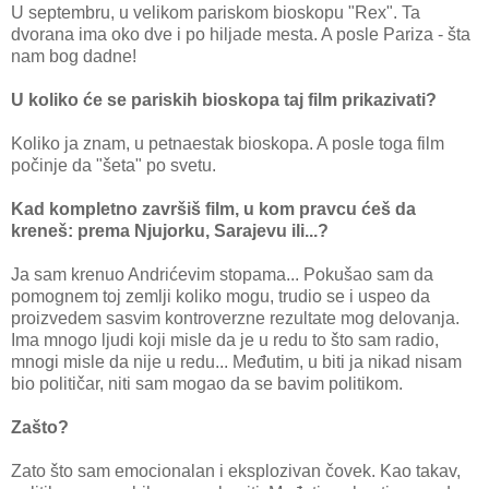
U septembru, u velikom pariskom bioskopu "Rex". Ta
dvorana ima oko dve i po hiljade mesta. A posle Pariza - šta
nam bog dadne!
U koliko će se pariskih bioskopa taj film prikazivati?
Koliko ja znam, u petnaestak bioskopa. A posle toga film
počinje da "šeta" po svetu.
Kad kompletno završiš film, u kom pravcu ćeš da
kreneš: prema Njujorku, Sarajevu ili...?
Ja sam krenuo Andrićevim stopama... Pokušao sam da
pomognem toj zemlji koliko mogu, trudio se i uspeo da
proizvedem sasvim kontroverzne rezultate mog delovanja.
Ima mnogo ljudi koji misle da je u redu to što sam radio,
mnogi misle da nije u redu... Međutim, u biti ja nikad nisam
bio političar, niti sam mogao da se bavim politikom.
Zašto?
Zato što sam emocionalan i eksplozivan čovek. Kao takav,