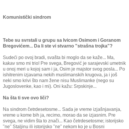
Komunistički sindrom
Tebe su svrstali u grupu sa Ivicom Osimom i Goranom
Bregovićem... Da li ste vi stvarno "strašna trojka"?
Sudeći po ovoj bradi, svašta bi moglo da se kaže... Ma,
kakav smo mi trio! Pre svega, Bregović je sarajevski umetnik
u onoj meri u kojoj sam i ja, Osim je majstor svog posla... Po
ishitrenim izjavama nekih muslimanskih krugova, ja i još
neki smo krivi što nam žene nisu Muslimanke (nego su
Jugoslovenke, kao i mi). Oni kažu: Srpskinje...
Na šta ti sve ovo liči?
Na sindrom četrdesetosme... Sada je vreme izjašnjavanja,
vreme u kome bih ja, recimo, morao da se izjasnim. Pre
svega, ne vidim šta to znači... Kao četrdesetosme; istorijsko
"ne" Staljinu ili istorijsko "ne" nekom ko je u Bosni