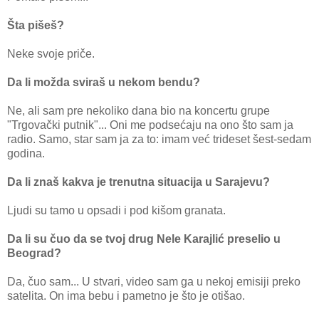
Šta pišeš?
Neke svoje priče.
Da li možda sviraš u nekom bendu?
Ne, ali sam pre nekoliko dana bio na koncertu grupe
"Trgovački putnik"... Oni me podsećaju na ono što sam ja
radio. Samo, star sam ja za to: imam već trideset šest-sedam
godina.
Da li znaš kakva je trenutna situacija u Sarajevu?
Ljudi su tamo u opsadi i pod kišom granata.
Da li su čuo da se tvoj drug Nele Karajlić preselio u
Beograd?
Da, čuo sam... U stvari, video sam ga u nekoj emisiji preko
satelita. On ima bebu i pametno je što je otišao.