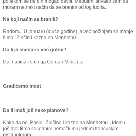
politikom se ne bih mogao baviti. Međutim, shvatio sam da
moram na neki način da se branim od tog ludila.
Na koji način se braniš?
Radom... U januaru (iduće godine) ja već počinjem snimanje
filma "Zločin i kazna na Menhetnu".
Da li je scenario već gotov?
Da, napisali smo ga Gordan Mihić i ja.
Gradićemo most
Da li imaš još neke planove?
Kako da ne. Posle "Zločina i kazne na Menhetnu", idem u
još dva filma sa jednim nemačkim i jednim francuskim
distributerom.