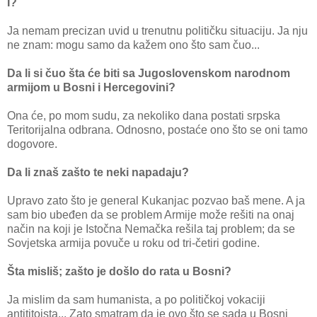
I?
Ja nemam precizan uvid u trenutnu političku situaciju. Ja nju
ne znam: mogu samo da kažem ono što sam čuo...
Da li si čuo šta će biti sa Jugoslovenskom narodnom
armijom u Bosni i Hercegovini?
Ona će, po mom sudu, za nekoliko dana postati srpska
Teritorijalna odbrana. Odnosno, postaće ono što se oni tamo
dogovore.
Da li znaš zašto te neki napadaju?
Upravo zato što je general Kukanjac pozvao baš mene. A ja
sam bio ubeđen da se problem Armije može rešiti na onaj
način na koji je Istočna Nemačka rešila taj problem; da se
Sovjetska armija povuče u roku od tri-četiri godine.
Šta misliš; zašto je došlo do rata u Bosni?
Ja mislim da sam humanista, a po političkoj vokaciji
antititoista... Zato smatram da je ovo što se sada u Bosni