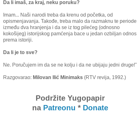
Da li imaš, za kraj, neku poruku?
Imam... Naši narodi treba da krenu od početka, od
opismenjavanja. Takođe, treba malo da razmaknu te periode
između dva hranjenja i da se iz tog pilećeg (odnosno
kokošijeg) istorijskog pamćenja bace u jedan ozbiljan odnos
prema istoriji.
Da li je to sve?
Ne. Poručujem im da se ne kolju i da ne ubijaju jedni druge!"
Razgovarao:
Milovan Ilić Minimaks
(RTV revija, 1992.)
Podržite Yugopapir
na
Patreonu
*
Donate