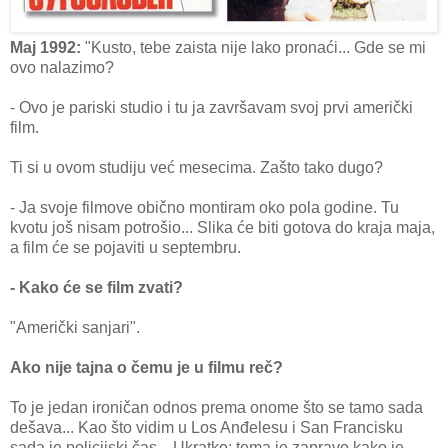
Maj 1992:
"Kusto, tebe zaista nije lako pronaći... Gde se mi
ovo nalazimo?
- Ovo je pariski studio i tu ja završavam svoj prvi američki
film.
Ti si u ovom studiju već mesecima. Zašto tako dugo?
- Ja svoje filmove obično montiram oko pola godine. Tu
kvotu još nisam potrošio... Slika će biti gotova do kraja maja,
a film će se pojaviti u septembru.
- Kako će se film zvati?
"Američki sanjari".
Ako nije tajna o čemu je u filmu reč?
To je jedan ironičan odnos prema onome što se tamo sada
dešava... Kao što vidim u Los Anđelesu i San Francisku
sada je policijski čas... Ukratko: tema je zapravo kako je