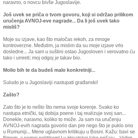
naravno, o novcu bivše Jugoslavije.
Još uvek se priča o tvom govoru, koji si održao prilikom
uručenja AVNOJ-eve nagrade... Da li još uvek tako
misliš?
Moje su izjave, kao što maločas rekoh, za mnoge
kontroverzne. Međutim, ja mislim da su moje izjave vrlo
dosledne... Ja sam u suštini ostao Jugosloven i verovatno ću
tako i umreti; moj odgoj je takav bio.
Molio bih te da budeš malo konkretniji...
Suludo je u Jugoslaviji nastupati građanski!
Zašto?
Zato što je to nešto što nema svoje korenje. Svako ko
nastupa etnički, taj dobija poene i taj realizuje svoj san...
Donekle, naravno, koliko to može. Ja sam na uručenju
AVNOJ-evih nagrada govorio dan pre nego što je puklo ono
u Rumuniji... Mene uglavnom kritikuju u Bosni. Kažu: bavi se
filmom, a nemoj politikom! I u Hrvatskoj tako pričaju... Vidim