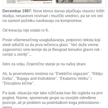
Decembar 1987:
Nove klince danas pljačkaju vlasnici loših
studija, nesavesni novinari i muzički urednici, pa se oni već
na samom početku navikavaju na kompromise.
Od kreacija nije ostalo ni K.
Posle višemesečnog usaglašavanja, potpisnici teksta koji
sledi odlučili su da prva rečenica glasi: "Već duže vreme
zagovornici smo teorije da je Beograd trenutno glavni rok -
centar u zemlji"...
Istini za volju, činjenično stanje je na našoj strani.
Ali, tu prvenstveno mislimo na "Električni orgazam", "Riblju
čorbu", "Bajagu and Instruktore'', "Ekatarinu Veliku" i
"Disciplinu kičme".
Pa ipak, situacija nije tako ružičasta kao što izgleda na prvi
pogled. Naime, spomenute grupe su osvojile određene
pozicije, ali je problem sa podmlatkom koga jednostavno -
nema.