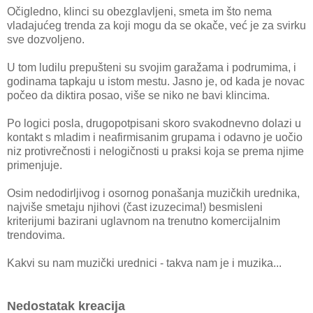
Očigledno, klinci su obezglavljeni, smeta im što nema
vladajućeg trenda za koji mogu da se okače, već je za svirku
sve dozvoljeno.
U tom ludilu prepušteni su svojim garažama i podrumima, i
godinama tapkaju u istom mestu. Jasno je, od kada je novac
počeo da diktira posao, više se niko ne bavi klincima.
Po logici posla, drugopotpisani skoro svakodnevno dolazi u
kontakt s mladim i neafirmisanim grupama i odavno je uočio
niz protivrečnosti i nelogičnosti u praksi koja se prema njime
primenjuje.
Osim nedodirljivog i osornog ponašanja muzičkih urednika,
najviše smetaju njihovi (čast izuzecima!) besmisleni
kriterijumi bazirani uglavnom na trenutno komercijalnim
trendovima.
Kakvi su nam muzički urednici - takva nam je i muzika...
Nedostatak kreacija