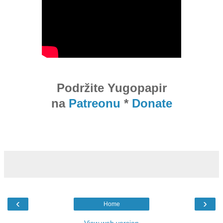
Podržite Yugopapir
na
Patreonu
*
Donate
‹
›
Home