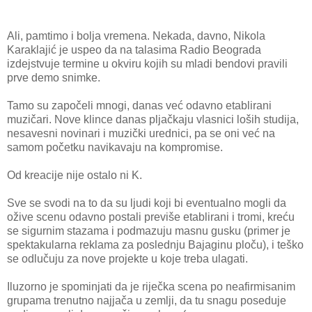
Ali, pamtimo i bolja vremena. Nekada, davno, Nikola
Karaklajić je uspeo da na talasima Radio Beograda
izdejstvuje termine u okviru kojih su mladi bendovi pravili
prve demo snimke.
Tamo su započeli mnogi, danas već odavno etablirani
muzičari. Nove klince danas pljačkaju vlasnici loših studija,
nesavesni novinari i muzički urednici, pa se oni već na
samom početku navikavaju na kompromise.
Od kreacije nije ostalo ni K.
Sve se svodi na to da su ljudi koji bi eventualno mogli da
ožive scenu odavno postali previše etablirani i tromi, kreću
se sigurnim stazama i podmazuju masnu gusku (primer je
spektakularna reklama za poslednju Bajaginu ploču), i teško
se odlučuju za nove projekte u koje treba ulagati.
Iluzorno je spominjati da je riječka scena po neafirmisanim
grupama trenutno najjača u zemlji, da tu snagu poseduje