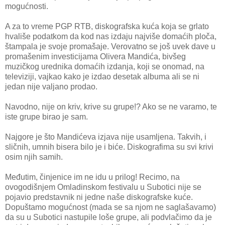
mogućnosti.
A za to vreme PGP RTB, diskografska kuća koja se grlato
hvališe podatkom da kod nas izdaju najviše domaćih ploča,
štampala je svoje promašaje. Verovatno se još uvek dave u
promašenim investicijama Olivera Mandića, bivšeg
muzičkog urednika domaćih izdanja, koji se onomad, na
televiziji, vajkao kako je izdao desetak albuma ali se ni
jedan nije valjano prodao.
Navodno, nije on kriv, krive su grupe!? Ako se ne varamo, te
iste grupe birao je sam.
Najgore je što Mandićeva izjava nije usamljena. Takvih, i
sličnih, umnih bisera bilo je i biće. Diskografima su svi krivi
osim njih samih.
Međutim, činjenice im ne idu u prilog! Recimo, na
ovogodišnjem Omladinskom festivalu u Subotici nije se
pojavio predstavnik ni jedne naše diskografske kuće.
Dopuštamo mogućnost (mada se sa njom ne saglašavamo)
da su u Subotici nastupile loše grupe, ali podvlačimo da je