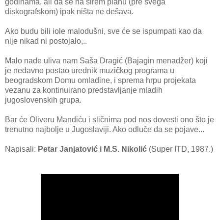
godinama, ali da se na širem planu (pre svega
diskografskom) ipak ništa ne dešava.
Ako budu bili iole malodušni, sve će se ispumpati kao da
nije nikad ni postojalo,..
Malo nade uliva nam Saša Dragić (Bajagin menadžer) koji
je nedavno postao urednik muzičkog programa u
beogradskom Domu omladine, i sprema hrpu projekata
vezanu za kontinuirano predstavljanje mladih
jugoslovenskih grupa.
Bar će Oliveru Mandiću i sličnima pod nos dovesti ono što je
trenutno najbolje u Jugoslaviji. Ako odluče da se pojave...
Napisali:
Petar Janjatović i M.S. Nikolić
(Super ITD, 1987.)