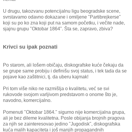
U drugu, takozvanu potencijalnu ligu beogradske scene,
svrstavamo odavno dokazane i omiljene "Partibrejkerse"
koji su po ko zna koji put na samom početku, i večite nade,
sjajnu grupu "Oktobar 1864". Šta se, zapravo, zbiva?
Krivci su ipak poznati
Po starom, ali lošem običaju, diskografske kuće čekaju da
se grupe same probiju i definišu svoj status, i tek tada da se
pojave kao zaštitnici, tj. da uberu kajmak!
Pri tom više niko ne razmišlja o kvalitetu, već se svi
rukovode svojom varljivom predstavom o onome što je,
navodno, komercijalno.
Pomenuti "Oktobar 1864." sigurno nije komercijalna grupa,
ali je bez dileme kvalitetna. Posle obijanja brojnih pragova
za njih se zainteresovao jedino "Jugodisk", diskografska
kuća malih kapaciteta i još manjih propagandnih