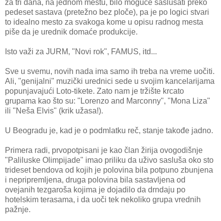
za tri dana, na jednom mestu, bilo moguće saslušati preko
pedeset sastava (pretežno bez ploče), pa je po logici stvari
to idealno mesto za svakoga kome u opisu radnog mesta
piše da je urednik domaće produkcije.
Isto važi za JURM, "Novi rok", FAMUS, itd...
Sve u svemu, novih nada ima samo ih treba na vreme uočiti.
Ali, "genijalni" muzički urednici sede u svojim kancelarijama
popunjavajući Loto-tikete. Zato nam je tržište krcato
grupama kao što su: "Lorenzo and Marconny", "Mona Liza"
ili "Neša Elvis" (krik užasa!).
U Beogradu je, kad je o podmlatku reč, stanje takođe jadno.
Primera radi, prvopotpisani je kao član žirija ovogodišnje
"Paliluske Olimpijade" imao priliku da uživo sasluša oko sto
trideset bendova od kojih je polovina bila potpuno zbunjena
i nepripremljena, druga polovina bila sastavljena od
ovejanih tezgaroša kojima je dojadilo da drndaju po
hotelskim terasama, i da uoči tek nekoliko grupa vrednih
pažnje.