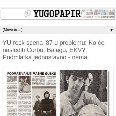
▼
YU rock scena '87 u problemu: Ko će
naslediti Čorbu, Bajagu, EKV?
Podmlatka jednostavno - nema