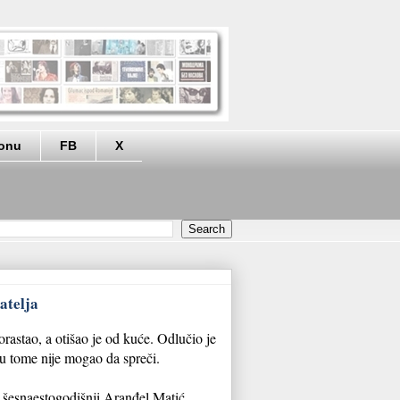
eonu
FB
X
atelja
orastao, a otišao je od kuće. Odlučio je
 u tome nije mogao da spreči.
 šesnaestogodišnji Aranđel Matić