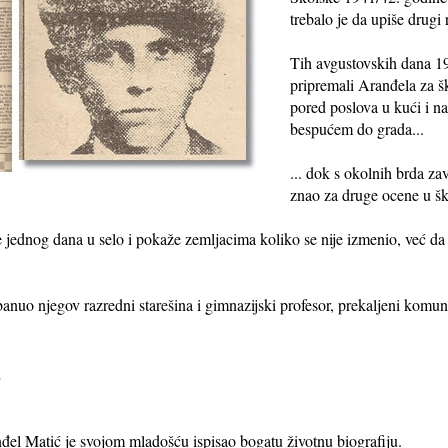
trebalo je da upiše drugi
Tih avgustovskih dana 19
pripremali Aranđela za ško
pored poslova u kući i n
bespućem do grada...
... dok s okolnih brda zav
znao za druge ocene u šk
 jednog dana u selo i pokaže zemljacima koliko se nije izmenio, već da 
anuo njegov razredni starešina i gimnazijski profesor, prekaljeni komun
a
nđel Matić je svojom mladošću ispisao bogatu životnu biografiju.