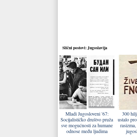
Slični postovi:
Jugoslavija
Mladi Jugosloveni '67:
300 hil
Socijalističko društvo pruža
ustalo pro
sve mogućnosti za humane
rasizma, 
odnose među ljudima
jugos