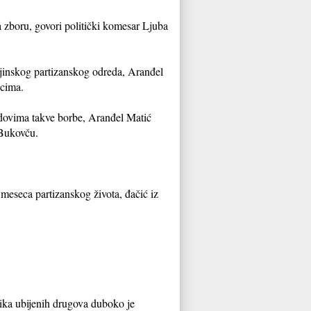
 zboru, govori politički komesar Ljuba
jinskog partizanskog odreda, Aranđel
icima.
redovima takve borbe, Aranđel Matić
 Bukovču.
meseca partizanskog života, đačić iz
lika ubijenih drugova duboko je