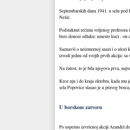
Septembarskih dana 1941. u selu pod D
Nešić.
Podstaknut rečima voljenog profesora
brzo donosi odluku: umesto kući - on ć
Saznavši o neizmernoj snazi i o ulozi 
izvodi jednu od svojih prvih akcija: s
Na žalost, to je bila njegova prva, najve
Kroz nju i do kraja oktobra, kada mu j
sela Popovice stasao je u pravog borc
U borskom zatvoru
Po uspešno izvršenoj akciji Aranđel do