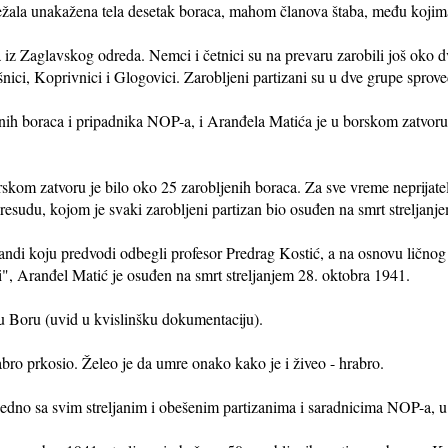
ežala unakažena tela desetak boraca, mahom članova štaba, među kojima
na iz Zaglavskog odreda. Nemci i četnici su na prevaru zarobili još oko
šnici, Koprivnici i Glogovici. Zarobljeni partizani su u dve grupe sprov
ih boraca i pripadnika NOP-a, i Aranđela Matića je u borskom zatvoru
kom zatvoru je bilo oko 25 zarobljenih boraca. Za sve vreme neprijatelj
esudu, kojom je svaki zarobljeni partizan bio osuđen na smrt streljanje
ndi koju predvodi odbegli profesor Predrag Kostić, a na osnovu ličnog 
", Aranđel Matić je osuđen na smrt streljanjem 28. oktobra 1941.
u Boru (uvid u kvislinšku dokumentaciju).
abro prkosio. Želeo je da umre onako kako je i živeo - hrabro.
jedno sa svim streljanim i obešenim partizanima i saradnicima NOP-a, 