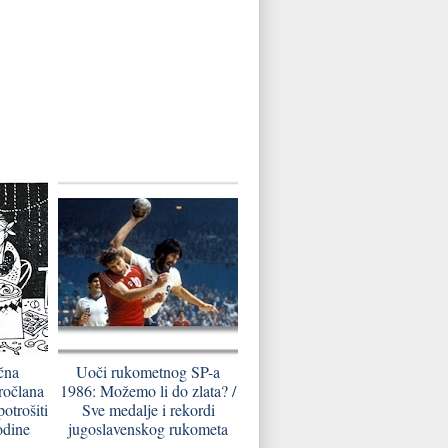
čna
Uoči rukometnog SP-a
ročlana
1986: Možemo li do zlata? /
otrošiti
Sve medalje i rekordi
odine
jugoslavenskog rukometa