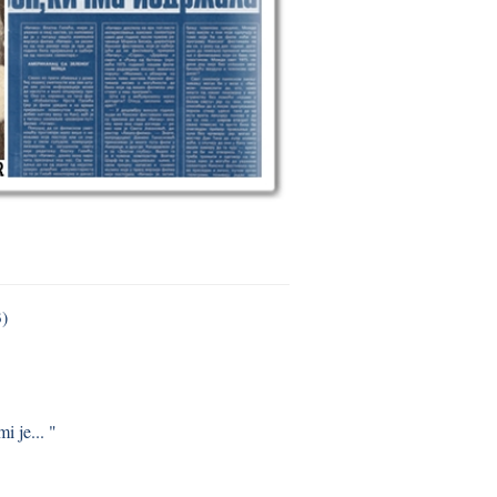
3)
i je... "