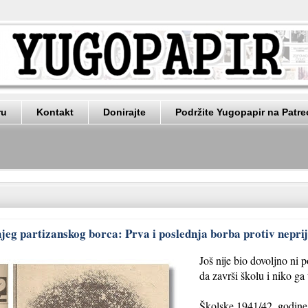
ru
Kontakt
Donirajte
Podržite Yugopapir na Patr
jeg partizanskog borca: Prva i poslednja borba protiv neprij
Još nije bio dovoljno ni p
da završi školu i niko ga
Školske 1941/42. godine