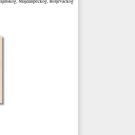
 Krajinskog, Majdanpečkog, Boljevačkog