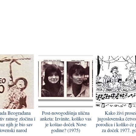
jada Beograđana
Post-novogodišnja ulična
Kako živi prose
tiv ratnog zločina i
anketa: Izvinite, koliko vas
jugoslovenska četvo
uz njih je bio sav
je koštao doček Nove
porodica i koliko će p
lovenski narod
godine? (1975)
za doček 1977. g