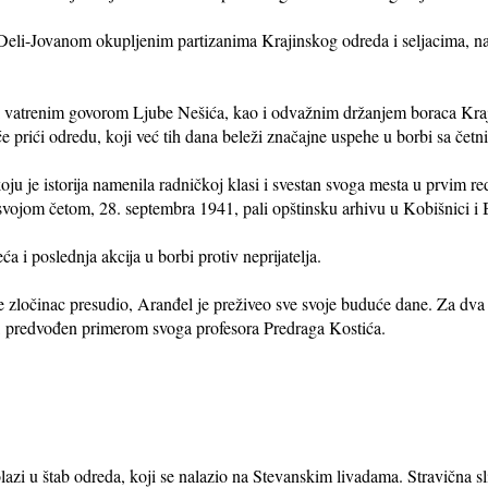
eli-Jovanom okupljenim partizanima Krajinskog odreda i seljacima, na
 i vatrenim govorom Ljube Nešića, kao i odvažnim držanjem boraca Kra
e prići odredu, koji već tih dana beleži značajne uspehe u borbi sa četn
koju je istorija namenila radničkoj klasi i svestan svoga mesta u prvim 
a svojom četom, 28. septembra 1941, pali opštinsku arhivu u Kobišnici i
ća i poslednja akcija u borbi protiv neprijatelja.
e zločinac presudio, Aranđel je preživeo sve svoje buduće dane. Za dva 
a, predvođen primerom svoga profesora Predraga Kostića.
lazi u štab odreda, koji se nalazio na Stevanskim livadama. Stravična s