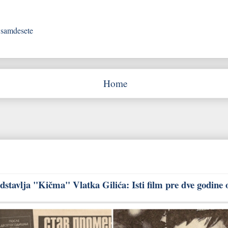
samdesete
Home
stavlja "Kičma" Vlatka Gilića: Isti film pre dve godine 