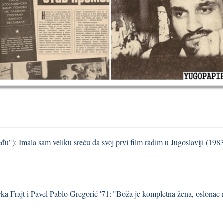
u"): Imala sam veliku sreću da svoj prvi film radim u Jugoslaviji (198
ka Frajt i Pavel Pablo Gregorić '71: "Boža je kompletna žena, oslonac m