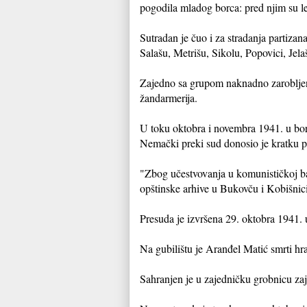
pogodila mladog borca: pred njim su l
Sutradan je čuo i za stradanja partiza
Salašu, Metrišu, Sikolu, Popovici, Jela
Zajedno sa grupom naknadno zarobljen
žandarmerija.
U toku oktobra i novembra 1941. u bors
Nemački preki sud donosio je kratku pr
"Zbog učestvovanja u komunističkoj ba
opštinske arhive u Bukovču i Kobišnici
Presuda je izvršena 29. oktobra 1941. 
Na gubilištu je Aranđel Matić smrti hr
Sahranjen je u zajedničku grobnicu za