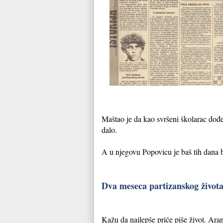
Maštao je da kao svršeni školarac dođe
dalo.
A u njegovu Popovicu je baš tih dana b
Dva meseca partizanskog život
Kažu da najlepše priče piše život. Ara