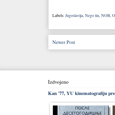
Labels:
Jugoslavija
,
Nego tin
,
NOB
,
O
Newer Post
Izdvojeno
Kan '77, YU kinematografiju pred