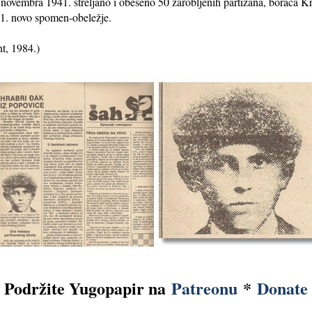
 novembra 1941. streljano i obešeno 50 zarobljenih partizana, boraca
81. novo spomen-obeležje.
t, 1984.)
Podržite Yugopapir na
Patreonu
*
Donate