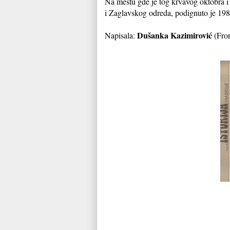
Na mestu gde je tog krvavog oktobra i
i Zaglavskog odreda, podignuto je 19
Dušanka Kazimirović
Napisala:
(Fron