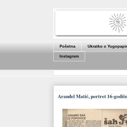
Početna
Ukratko o Yugopapi
Instagram
Aranđel Matić, portret 16-godišn