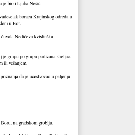
 je bio i Ljuba Nešić.
 dvadesetak boraca Krajinskog odreda u
edeni u Bor.
 čuvala Nedićeva kvislinška
 je grupu po grupu partizana streljao.
m ili vešanjem.
priznanja da je učestvovao u paljenju
u Boru, na gradskom groblju.