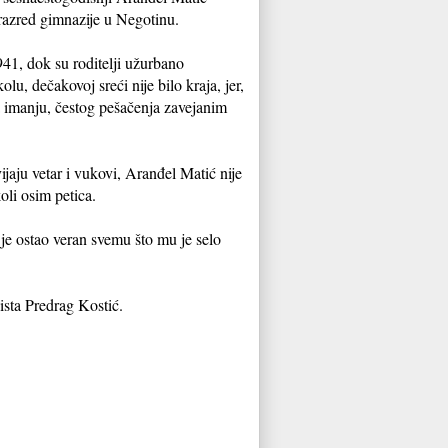
 razred gimnazije u Negotinu.
41, dok su roditelji užurbano
lu, dečakovoj sreći nije bilo kraja, jer,
a imanju, čestog pešačenja zavejanim
ijaju vetar i vukovi, Aranđel Matić nije
oli osim petica.
je ostao veran svemu što mu je selo
ista Predrag Kostić.