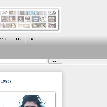
eonu
FB
X
(1983)