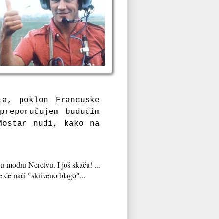
ta, poklon Francuske
preporučujem budućim
Mostar nudi, kako na
 u modru Neretvu. I još skaču! ...
će naći "skriveno blago"...