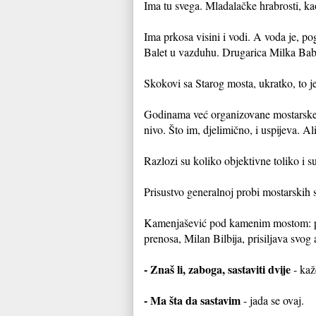
Ima tu svega. Mladalačke hrabrosti, kao
Ima prkosa visini i vodi. A voda je, p
Balet u vazduhu. Drugarica Milka Babov
Skokovi sa Starog mosta, ukratko, to je
Godinama već organizovane mostarske s
nivo. Što im, djelimično, i uspijeva. Al
Razlozi su koliko objektivne toliko i s
Prisustvo generalnoj probi mostarski
Kamenjašević pod kamenim mostom: pra
prenosa, Milan Bilbija, prisiljava svog
- Znaš li, zaboga, sastaviti dvije
- kaž
- Ma šta da sastavim
- jada se ovaj.