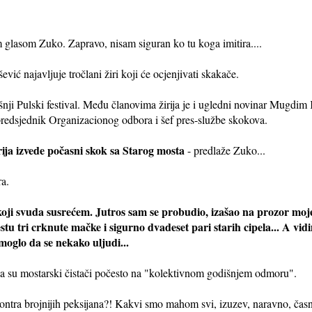
 glasom Zuko. Zapravo, nisam siguran ko tu koga imitira....
 najavljuje tročlani žiri koji će ocjenjivati skakače.
šnji Pulski festival. Među članovima žirija je i ugledni novinar Mugdim
otpredsjednik Organizacionog odbora i šef pres-službe skokova.
rija izvede počasni skok sa Starog mosta
- predlaže Zuko...
ra.
koji svuda susrećem. Jutros sam se probudio, izašao na prozor moje
u tri crknute mačke i sigurno dvadeset pari starih cipela... A vidi
 moglo da se nekako uljudi...
 da su mostarski čistači počesto na "kolektivnom godišnjem odmoru".
kontra brojnijih peksijana?! Kakvi smo mahom svi, izuzev, naravno, časn