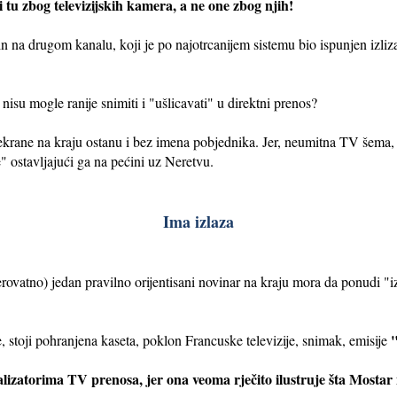
i tu zbog televizijskih kamera, a ne one zbog njih!
in na drugom kanalu, koji je po najotrcanijem sistemu bio ispunjen izli
isu mogle ranije snimiti i "ušlicavati" u direktni prenos?
krane na kraju ostanu i bez imena pobjednika. Jer, neumitna TV šema, 
e" ostavljajući ga na pećini uz Neretvu.
Ima izlaza
rovatno) jedan pravilno orijentisani novinar na kraju mora da ponudi "i
"
 stoji pohranjena kaseta, poklon Francuske televizije, snimak, emisije
zatorima TV prenosa, jer ona veoma rječito ilustruje šta Mostar nu