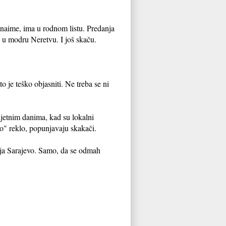
, naime, ima u rodnom listu. Predanja
k u modru Neretvu. I još skaču.
je teško objasniti. Ne treba se ni
jetnim danima, kad su lokalni
no" reklo, popunjavaju skakači.
ija Sarajevo. Samo, da se odmah