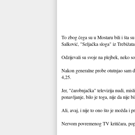
To zbog čega su u Mostaru bili i šta 
Salković, "Seljačka sloga" iz Trebižata 
Odzijevali su svoje na plejbek, neko s
Nakon generalne probe otutnjao sam do
4,25.
Jer, "čarobnjačka" televizija nudi, misli
ponavljanje, bilo je toga, nije da nije bi
Ali, avaj, i nije to ono što je možda i
Nervom povremenog TV kritičara, poput