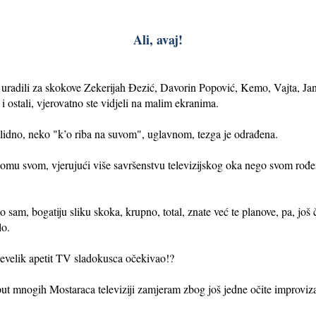
Ali, avaj!
su uradili za skokove Zekerijah Đezić, Davorin Popović, Kemo, Vajta, 
i ostali, vjerovatno ste vidjeli na malim ekranima.
olidno, neko "k’o riba na suvom", uglavnom, tezga je odrađena.
mu svom, vjerujući više savršenstvu televizijskog oka nego svom rođen
o sam, bogatiju sliku skoka, krupno, total, znate već te planove, pa, još ču
lo.
 prevelik apetit TV sladokusca očekivao!?
 mnogih Mostaraca televiziji zamjeram zbog još jedne očite improvizaci