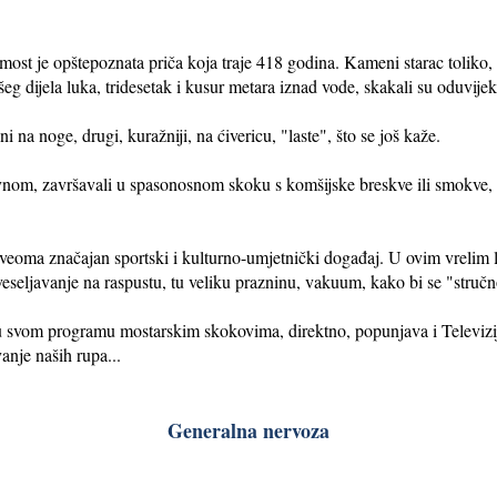
 most je opštepoznata priča koja traje 418 godina. Kameni starac toliko
šeg dijela luka, tridesetak i kusur metara iznad vode, skakali su oduvije
i na noge, drugi, kuražniji, na ćivericu, "laste", što se još kaže.
m, završavali u spasonosnom skoku s komšijske breskve ili smokve, to 
veoma značajan sportski i kulturno-umjetnički događaj. U ovim vrelim l
uveseljavanje na raspustu, tu veliku prazninu, vakuum, kako bi se "struč
 u svom programu mostarskim skokovima, direktno, popunjava i Televiz
nje naših rupa...
Generalna nervoza