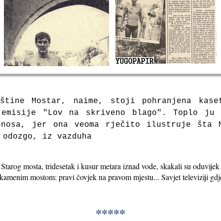
štine Mostar, naime, stoji pohranjena kase
 emisije "Lov na skriveno blago". Toplo ju 
enosa, jer ona veoma rječito ilustruje šta 
i odozgo, iz vazduha
 Starog mosta, tridesetak i kusur metara iznad vode, skakali su oduvijek
enim mostom: pravi čovjek na pravom mjestu... Savjet televiziji gdje 
*****