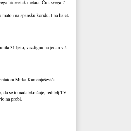
vega tridesetak metara. Čuj: svega!?
 malo i na špansku koridu. I na balet.
ila 31 ljeto, vazdignu na jedan viši
mentatora Mirka Kamenjaševića.
da se to nadaleko čuje, reditelj TV
vio na probi.