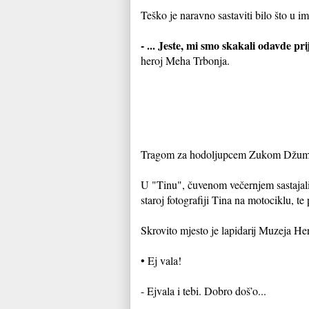
Teško je naravno sastaviti bilo što u i
- ... Jeste, mi smo skakali odavde pr
heroj Meha Trbonja.
Tragom za hodoljupcem Zukom Džumhu
U "Tinu", čuvenom večernjem sastajališ
staroj fotografiji Tina na motociklu, t
Skrovito mjesto je lapidarij Muzeja He
• Ej vala!
- Ejvala i tebi. Dobro doš’o...