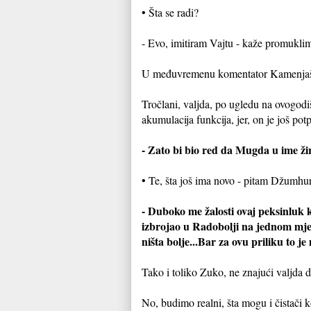
• Šta se radi?
- Evo, imitiram Vajtu - kaže promuklim
U međuvremenu komentator Kamenjašević
Tročlani, valjda, po ugledu na ovogodi
akumulacija funkcija, jer, on je još p
- Zato bi bio red da Mugda u ime ži
• Te, šta još ima novo - pitam Džumhu
- Duboko me žalosti ovaj peksinluk 
izbrojao u Radobolji na jednom mjest
ništa bolje...Bar za ovu priliku to je
Tako i toliko Zuko, ne znajući valjda
No, budimo realni, šta mogu i čistači 