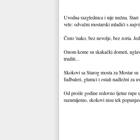
Uvodna razglednica i nije nužna. Stari
vele: odvažni mostarski mladići s najvi
Čisto 'nako, bez nevolje, bez zorta. Jedn
Onom kome su skakački dometi, uglavno
truditi...
Skokovi sa Starog mosta za Mostar su 
fudbaleri, glumci i ostali nadležni za 
Od prošle godine redovno ljetne rupe
razumijemo, skokovi nisu tek popunjava