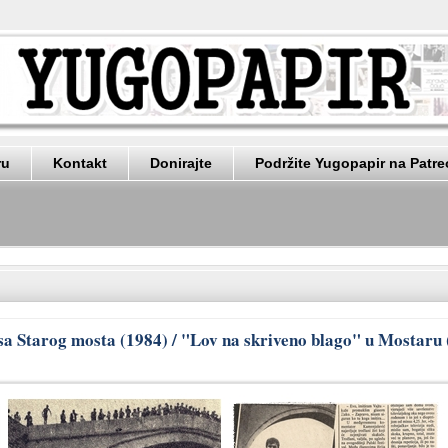
ru
Kontakt
Donirajte
Podržite Yugopapir na Patr
sa Starog mosta (1984) / "Lov na skriveno blago" u Mostaru 