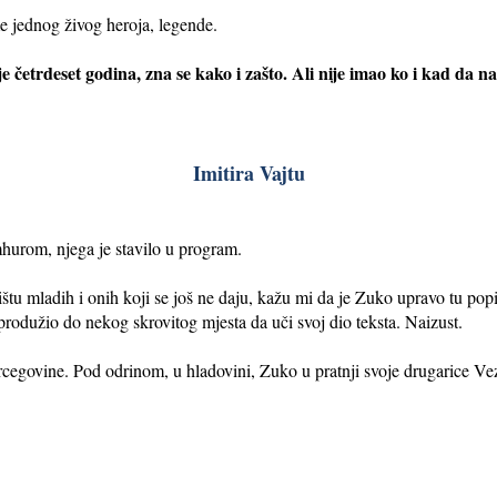
me jednog živog heroja, legende.
ije četrdeset godina, zna se kako i zašto. Ali nije imao ko i kad da 
Imitira Vajtu
rom, njega je stavilo u program.
tu mladih i onih koji se još ne daju, kažu mi da je Zuko upravo tu popio
e produžio do nekog skrovitog mjesta da uči svoj dio teksta. Naizust.
rcegovine. Pod odrinom, u hladovini, Zuko u pratnji svoje drugarice Vez