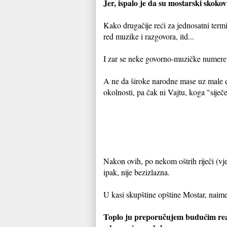
Jer, ispalo je da su mostarski skokov
Kako drugačije reći za jednosatni term
red muzike i razgovora, itd...
I zar se neke govorno-muzičke numere n
A ne da široke narodne mase uz male e
okolnosti, pa čak ni Vajtu, koga "siječ
Nakon ovih, po nekom oštrih riječi (vje
ipak, nije bezizlazna.
U kasi skupštine opštine Mostar, naime,
Toplo ju preporučujem budućim reali