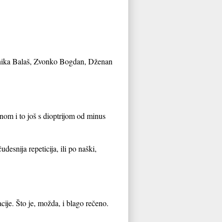
Janika Balaš, Zvonko Bogdan, Dženan
om i to još s dioptrijom od minus
desnija repeticija, ili po naški,
je. Što je, možda, i blago rečeno.