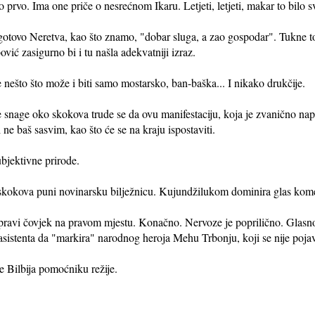
 prvo. Ima one priče o nesrećnom Ikaru. Letjeti, letjeti, makar to bilo s
ogotovo Neretva, kao što znamo, "dobar sluga, a zao gospodar". Tukne to
ić zasigurno bi i tu našla adekvatniji izraz.
 nešto što može i biti samo mostarsko, ban-baška... I nikako drukčije.
nage oko skokova trude se da ovu manifestaciju, koja je zvanično napun
i ne baš sasvim, kao što će se na kraju ispostaviti.
ubjektivne prirode.
h skokova puni novinarsku bilježnicu. Kujundžilukom dominira glas ko
vi čovjek na pravom mjestu. Konačno. Nervoze je poprilično. Glasno, 
 asistenta da "markira" narodnog heroja Mehu Trbonju, koji se nije poja
e Bilbija pomoćniku režije.