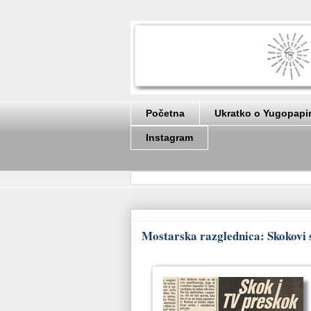
Početna
Ukratko o Yugopapi
Instagram
Mostarska razglednica: Skokovi 