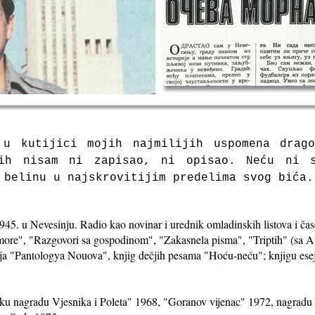
 u kutijici mojih najmilijih uspomena drag
jih nisam ni zapisao, ni opisao. Neću ni s
 belinu u najskrovitijim predelima svog bića.
1945. u Nevesinju. Radio kao novinar i urednik omladinskih listova i 
ore", "Razgovori sa gospodinom", "Zakasnela pisma", "Triptih" (sa An
ija "Pantologya Nouova", knjig dečjih pesama "Hoću-neću"; knjigu eseja
ku nagradu Vjesnika i Poleta" 1968, "Goranov vijenac" 1972, nagradu 