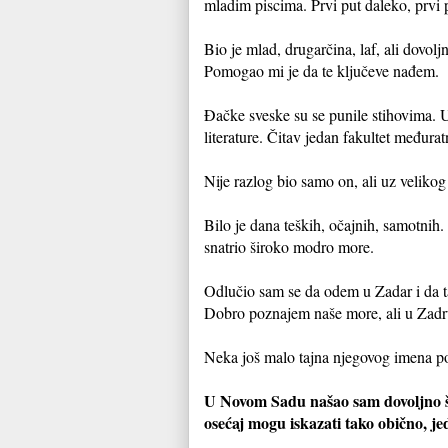
mladim piscima. Prvi put daleko, prvi
Bio je mlad, drugarčina, laf, ali dovolj
Pomogao mi je da te ključeve nađem.
Đačke sveske su se punile stihovima. 
literature. Čitav jedan fakultet međura
Nije razlog bio samo on, ali uz velikog
Bilo je dana teških, očajnih, samotni
snatrio široko modro more.
Odlučio sam se da odem u Zadar i da 
Dobro poznajem naše more, ali u Zadr
Neka još malo tajna njegovog imena po
U Novom Sadu našao sam dovoljno širin
osećaj mogu iskazati tako obično, je