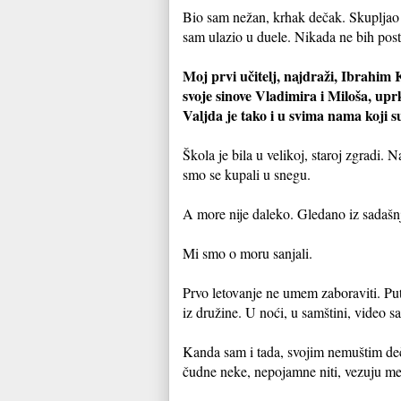
Bio sam nežan, krhak dečak. Skupljao f
sam ulazio u duele. Nikada ne bih posta
Moj prvi učitelj, najdraži, Ibrahim 
svoje sinove Vladimira i Miloša, up
Valjda je tako i u svima nama koji su
Škola je bila u velikoj, staroj zgradi.
smo se kupali u snegu.
A more nije daleko. Gledano iz sadašnj
Mi smo o moru sanjali.
Prvo letovanje ne umem zaboraviti. Put
iz družine. U noći, u samštini, vide
Kanda sam i tada, svojim nemuštim dečji
čudne neke, nepojamne niti, vezuju me