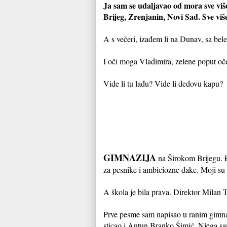
Ja sam se udaljavao od mora sve viš
Brijeg, Zrenjanin, Novi Sad. Sve viš
A s večeri, izađem li na Dunav, sa b
I oči moga Vladimira, zelene poput oče
Vide li tu lađu? Vide li dedovu kapu?
GIMNAZIJA
na Širokom Brijegu. 
za pesnike i ambiciozne đake. Moji su 
A škola je bila prava. Direktor Milan Te
Prve pesme sam napisao u ranim gimnazi
sticao i Antun Branko Šimić. Njega sa