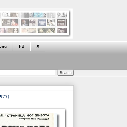
eonu
FB
X
1977)