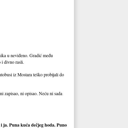
enika u neviđeno. Gradić među
i divno rasli.
utobusi iz Mostara teško probijali do
ni zapisao, ni opisao. Neću ni sada
n i ja. Puna kuća dečjeg hoda. Puno