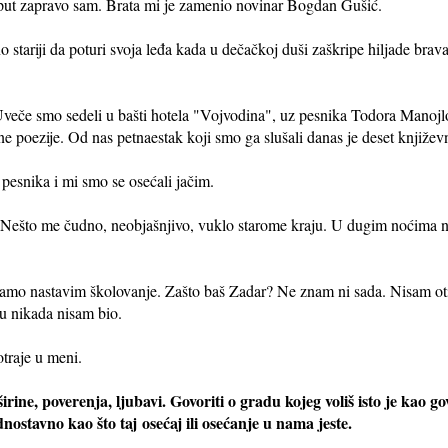
 put zapravo sam. Brata mi je zamenio novinar Bogdan Gušić.
no stariji da poturi svoja leđa kada u dečačkoj duši zaškripe hiljade brava
Uveče smo sedeli u bašti hotela "Vojvodina", uz pesnika Todora Manojl
tne poezije. Od nas petnaestak koji smo ga slušali danas je deset književ
 pesnika i mi smo se osećali jačim.
h. Nešto me čudno, neobjašnjivo, vuklo starome kraju. U dugim noćima n
tamo nastavim školovanje. Zašto baš Zadar? Ne znam ni sada. Nisam ot
u nikada nisam bio.
traje u meni.
e, poverenja, ljubavi. Govoriti o gradu kojeg voliš isto je kao govo
dnostavno kao što taj
osećaj ili osećanje u nama jeste.