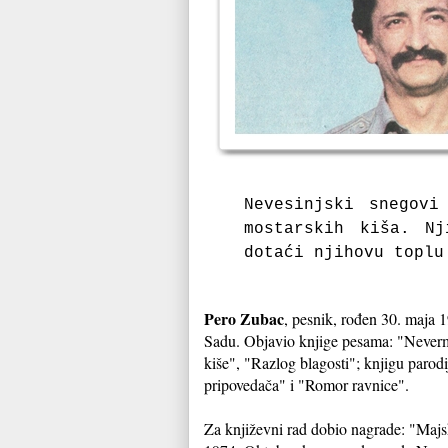
Nevesinjski snegovi
mostarskih kiša. N
dotaći njihovu toplu
Pero Zubac
, pesnik, rođen 30. maja 
Sadu. Objavio knjige pesama: "Neverm
kiše", "Razlog blagosti"; knjigu parod
pripovedača" i "Romor ravnice".
Za književni rad dobio nagrade: "Majs