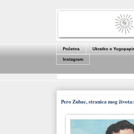
Početna
Ukratko o Yugopapi
Instagram
Pero Zubac, stranica mog života: