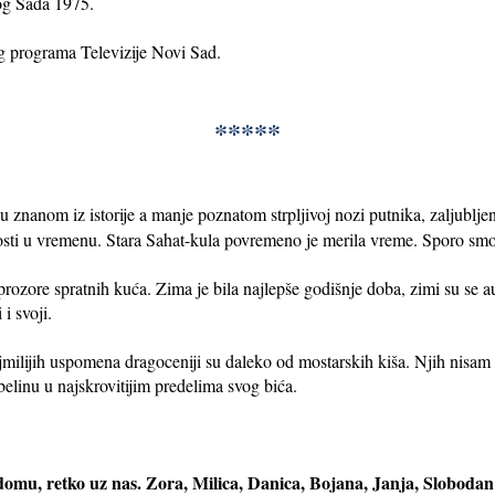
og Sada 1975.
 programa Televizije Novi Sad.
*****
 znanom iz istorije a manje poznatom strpljivoj nozi putnika, zaljublj
osti u vremenu. Stara Sahat-kula povremeno je merila vreme. Sporo smo 
prozore spratnih kuća. Zima je bila najlepše godišnje doba, zimi su se a
i svoji.
ajmilijih uspomena dragoceniji su daleko od mostarskih kiša. Njih nisam 
elinu u najskrovitijim predelima svog bića.
 domu, retko uz nas. Zora, Milica, Danica, Bojana, Janja, Sloboda