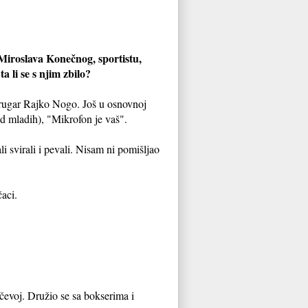
Miroslava Konečnog, sportistu,
a li se s njim zbilo?
drugar Rajko Nogo. Još u osnovnoj
kod mladih), "Mikrofon je vaš".
i svirali i pevali. Nisam ni pomišljao
aci.
čevoj. Družio se sa bokserima i