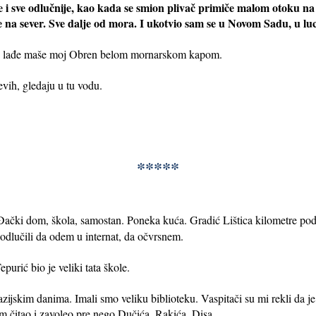
e i sve odlučnije, kao kada se smion plivač primiče malom otoku na
e na sever. Sve dalje od mora. I ukotvio sam se u Novom Sadu, u luc
ele lađe maše moj Obren belom mornarskom kapom.
vih, gledaju u tu vodu.
*****
Đački dom, škola, samostan. Poneka kuća. Gradić Lištica kilometre p
odlučili da odem u internat, da očvrsnem.
purić bio je veliki tata škole.
jskim danima. Imali smo veliku biblioteku. Vaspitači su mi rekli da je
m čitao i zavoleo pre nego Dučića, Rakića, Disa.