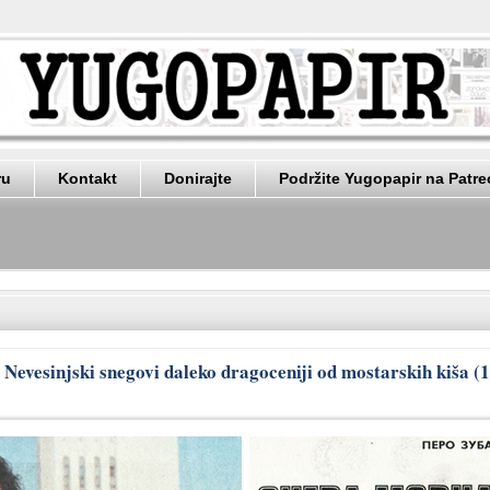
ru
Kontakt
Donirajte
Podržite Yugopapir na Patr
 Nevesinjski snegovi daleko dragoceniji od mostarskih kiša (