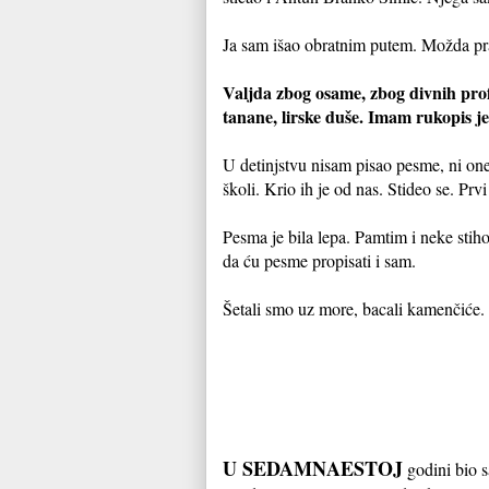
Ja sam išao obratnim putem. Možda p
Valjda zbog osame, zbog divnih prof
tanane, lirske duše. Imam rukopis jed
U detinjstvu nisam pisao pesme, ni on
školi. Krio ih je od nas. Stideo se. Pr
Pesma je bila lepa. Pamtim i neke stiho
da ću pesme propisati i sam.
Šetali smo uz more, bacali kamenčiće. 
U SEDAMNAESTOJ
godini bio s