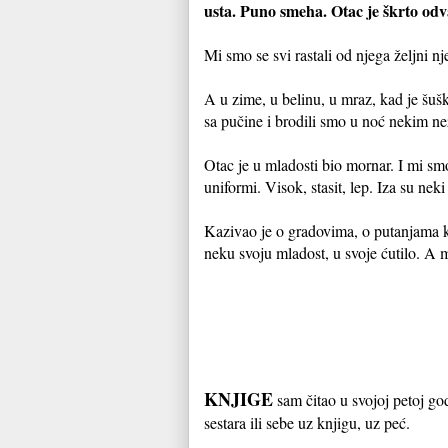
usta. Puno smeha. Otac je škrto odva
Mi smo se svi rastali od njega željni n
A u zime, u belinu, u mraz, kad je šuš
sa pučine i brodili smo u noć nekim n
Otac je u mladosti bio mornar. I mi smo 
uniformi. Visok, stasit, lep. Iza su n
Kazivao je o gradovima, o putanjama ko
neku svoju mladost, u svoje ćutilo. A 
KNJIGE
sam čitao u svojoj petoj god
sestara ili sebe uz knjigu, uz peć.