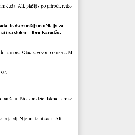
 čuda. Ali, plašljiv po prirodi, retko
Sada, kada zamišljam učitelja za
ci i za stolom - Ibra Karadžu.
vodi na more. Otac je govorio o moru. Mi
sat.
o na žalu. Bio sam dete. Iskrao sam se
rijatelj. Nije mi to ni sada. Ali