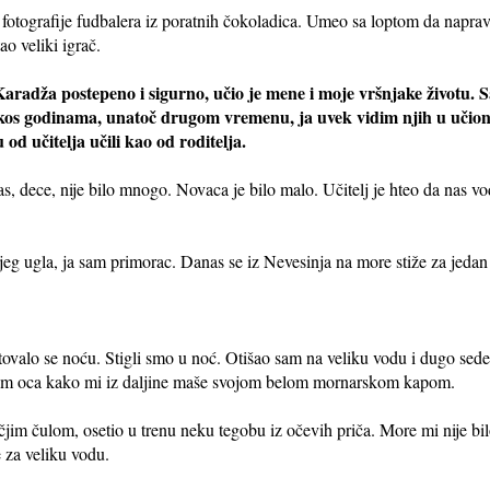
otografije fudbalera iz poratnih čokoladica. Umeo sa loptom da napravim
o veliki igrač.
Karadža postepeno i sigurno, učio je mene i moje vršnjake životu. 
rkos godinama, unatoč drugom vremenu, ja uvek vidim njih u učioni
 od učitelja učili kao od roditelja.
 Nas, dece, nije bilo mnogo. Novaca je bilo malo. Učitelj je hteo da nas 
eg ugla, ja sam primorac. Danas se iz Nevesinja na more stiže za jedan 
ovalo se noću. Stigli smo u noć. Otišao sam na veliku vodu i dugo sede
o sam oca kako mi iz daljine maše svojom belom mornarskom kapom.
m čulom, osetio u trenu neku tegobu iz očevih priča. More mi nije bilo p
 za veliku vodu.