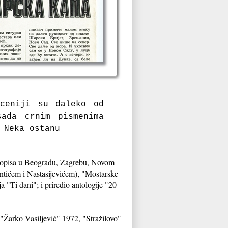
oceniji su daleko od
ada crnim pismenima
 Neka ostanu
časopisa u Beogradu, Zagrebu, Novom
tićem i Nastasijevićem), "Mostarske
 "Ti dani"; i priredio antologije "20
"Žarko Vasiljević" 1972, "Stražilovo"