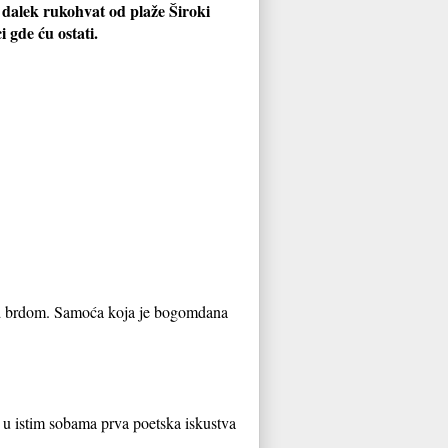
 dalek rukohvat od plaže Široki
i gde ću ostati.
od brdom. Samoća koja je bogomdana
 u istim sobama prva poetska iskustva