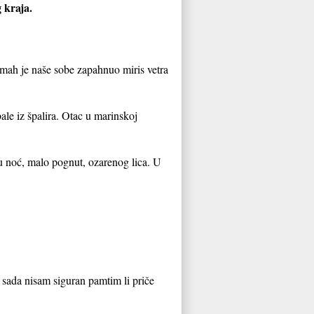
g kraja.
amah je naše sobe zapahnuo miris vetra
bale iz špalira. Otac u marinskoj
u noć, malo pognut, ozarenog lica. U
i sada nisam siguran pamtim li priče