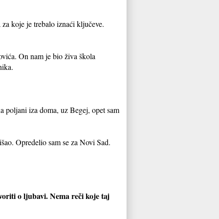
 za koje je trebalo iznaći ključeve.
ovića. On nam je bio živa škola
nika.
a poljani iza doma, uz Begej, opet sam
išao. Opredelio sam se za Novi Sad.
riti o ljubavi. Nema reči koje taj