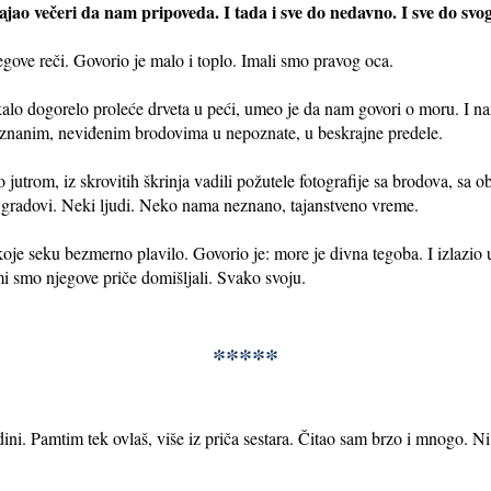
jao večeri da nam pripoveda. I tada i sve do nedavno. I sve do svo
jegove reči. Govorio je malo i toplo. Imali smo pravog oca.
kalo dogorelo proleće drveta u peći, umeo je da nam govori o moru. I n
eznanim, neviđenim brodovima u nepoznate, u beskrajne predele.
jutrom, iz skrovitih škrinja vadili požutele fotografije sa brodova, sa o
eki gradovi. Neki ljudi. Neko nama neznano, tajanstveno vreme.
je seku bezmerno plavilo. Govorio je: more je divna tegoba. I izlazio 
mi smo njegove priče domišljali. Svako svoju.
*****
ini. Pamtim tek ovlaš, više iz priča sestara. Čitao sam brzo i mnogo. N