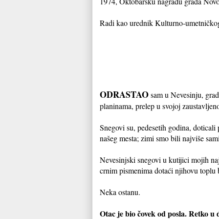
1974, Oktobarsku nagradu grada Nov
Radi kao urednik Kulturno-umetničkog
ODRASTAO
sam u Nevesinju, gradu
planinama, prelep u svojoj zaustavljen
Snegovi su, pedesetih godina, doticali 
našeg mesta; zimi smo bili najviše sami 
Nevesinjski snegovi u kutijici mojih n
crnim pismenima dotaći njihovu toplu b
Neka ostanu.
Otac je bio čovek od posla. Retko u