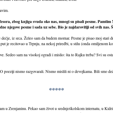
ravim.
esora, zbog knjiga svuda oko nas, mnogi su pisali pesme. Pamtim 
ne njegove pesme i sada uz sebe. Bio je najdarovitiji od svih nas. Št
e dečje, iz srca. Želeo sam da budem mornar. Pesme je pisao moj stari 
vi put je recitovao u Trpnju, na nekoj priredbi, u stilu (onda omiljenom 
ve. Sedeo sam na visokoj ogradi i mislio: šta to Rajku treba? Svi su ostal
O poeziji nismo razgovarali. Nismo mislili ni o devojkama. Bili smo deč
*****
am u Zrenjaninu. Pekao sam život u srednjoškolskom internatu, u Kidri