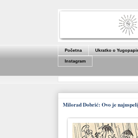
Početna
Ukratko o Yugopapi
Instagram
Milorad Dobrić: Ovo je najuspeli