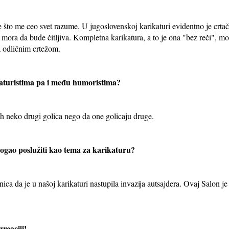
e što me ceo svet razume. U jugoslovenskoj karikaturi evidentno je crt
a mora da bude čitljiva. Kompletna karikatura, a to je ona "bez reči",
a odličnim crtežom.
aturistima pa i među humoristima?
 ih neko drugi golica nego da one golicaju druge.
ogao poslužiti kao tema za karikaturu?
enica da je u našoj karikaturi nastupila invazija autsajdera. Ovaj Salon j
rmaciji!