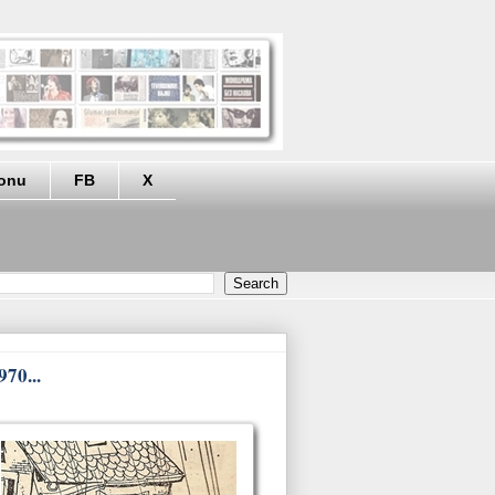
eonu
FB
X
70...