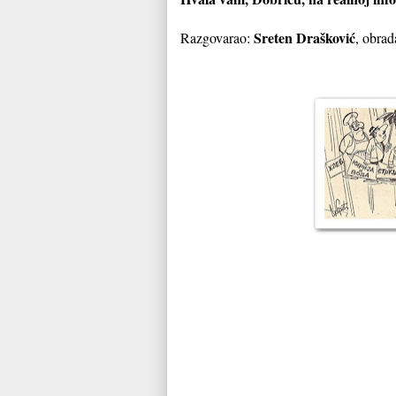
Sreten Drašković
Razgovarao:
, obrad