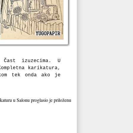
. Čast izuzecima. U
Kompletna karikatura,
kom tek onda ako je
ikaturu u Salonu proglasio je priloženu