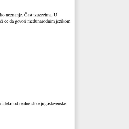
ačko neznanje. Čast izuzecima. U
 moći će da govori međunarodnim jezikom
e daleko od realne slike jugoslovenske