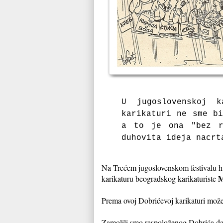
U jugoslovenskoj k
karikaturi ne sme bi
a to je ona "bez r
duhovita ideja nacrt
Na Trećem jugoslovenskom festivalu hum
M
karikaturu beogradskog karikaturiste
Prema ovoj Dobrićevoj karikaturi možet
Zamolili smo raspoloženog Dobrića da 