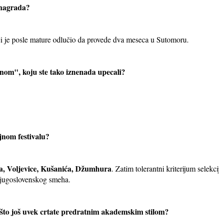
d nagrada?
ji je posle mature odlučio da provede dva meseca u Sutomoru.
enom", koju ste tako iznenada upecali?
jnom festivalu?
a, Voljevice, Kušanića, Džumhura
. Zatim tolerantni kriterijum selekci
et jugoslovenskog smeha.
što još uvek crtate predratnim akademskim stilom?