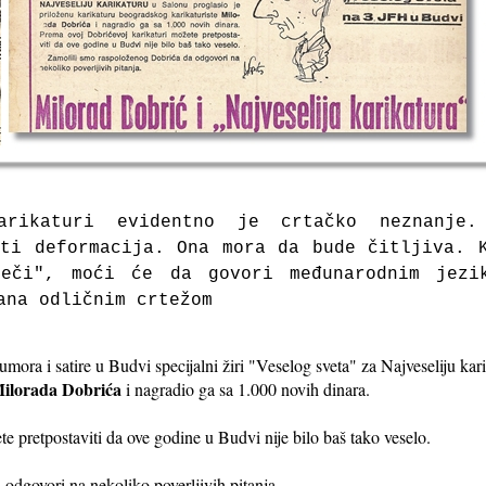
arikaturi evidentno je crtačko neznanje
ti deformacija. Ona mora da bude čitljiva. 
eči", moći će da govori međunarodnim jezi
ana odličnim crtežom
ora i satire u Budvi specijalni žiri "Veselog sveta" za Najveseliju kar
ilorada Dobrića
i nagradio ga sa 1.000 novih dinara.
e pretpostaviti da ove godine u Budvi nije bilo baš tako veselo.
odgovori na nekoliko poverljivih pitanja.