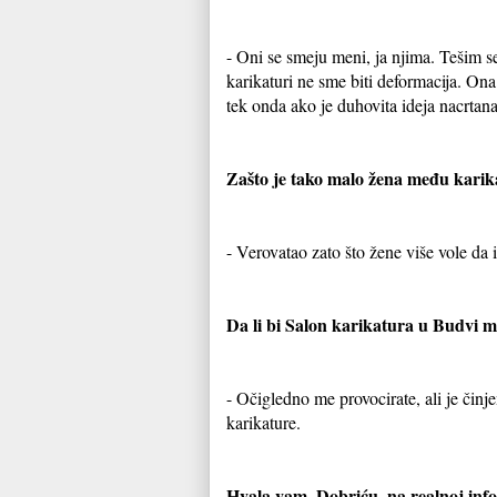
- Oni se smeju meni, ja njima. Tešim s
karikaturi ne sme biti deformacija. On
tek onda ako je duhovita ideja nacrtan
Zašto je tako malo žena među karik
- Verovatao zato što žene više vole da
Da li bi Salon karikatura u Budvi m
- Očigledno me provocirate, ali je činj
karikature.
Hvala vam, Dobriću, na realnoj info