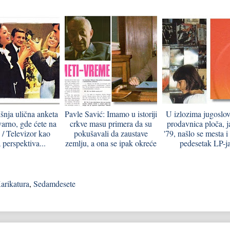
nja ulična anketa
Pavle Savić: Imamo u istoriji
U izlozima jugoslo
varno, gde ćete na
crkve masu primera da su
prodavnica ploča, 
/ Televizor kao
pokušavali da zaustave
'79, našlo se mesta i
 perspektiva...
zemlju, a ona se ipak okreće
pedesetak LP-ja
arikatura
,
Sedamdesete