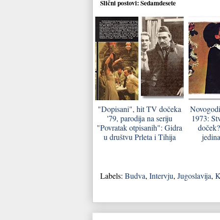
Slični postovi:
Sedamdesete
"Dopisani", hit TV dočeka
Novogodiš
'79, parodija na seriju
1973: St
"Povratak otpisanih": Gidra
doček? 
u društvu Prleta i Tihija
jedina
Labels:
Budva
,
Intervju
,
Jugoslavija
,
K