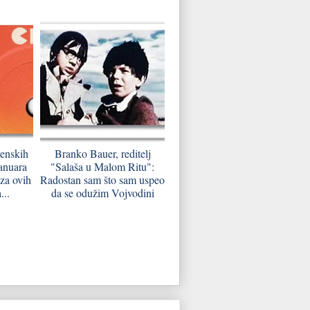
venskih
Branko Bauer, reditelj
januara
"Salaša u Malom Ritu":
 za ovih
Radostan sam što sam uspeo
...
da se odužim Vojvodini