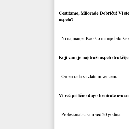
Čestitamo, Milorade Dobriću! Vi ste
uspelo?
- Ni najmanje. Kao što mi nije bilo žao
Koji vam je najdraži uspeh drukčije
- Orden rada sa zlatnim vencem.
Vi već prilično dugo trenirate ovo s
- Profesionalac sam već 20 godina.