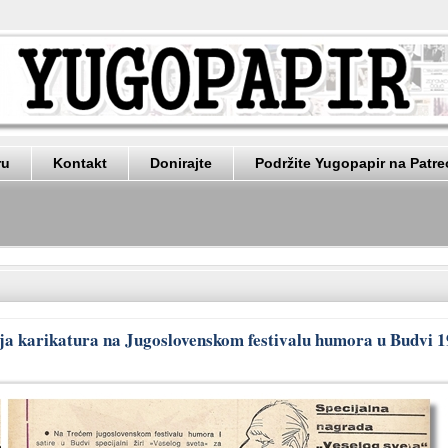
ru
Kontakt
Donirajte
Podržite Yugopapir na Patr
ja karikatura na Jugoslovenskom festivalu humora u Budvi 19