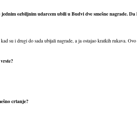
 jednim ozbiljnim udarcem ubili u Budvi dve smešne nagrade. Da li
 kad su i drugi do sada ubijali nagrade, a ja ostajao kratkih rukava. Ovo
 vrste?
mešno crtanje?