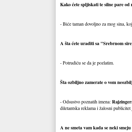
Kako ćete spljiskati te silne pare o
- Biće taman dovoljno za mog sina, ko
A šta ćete uraditi sa "Srebrnom sir
- Potrudiću se da je pozlatim.
Šta ozbiljno zamerate o vom neozbil
Rajzinger
- Odsustvo poznatih imena:
diletantska reklama i žalosni publicit
A ne smeta vam kada se neki smeju 