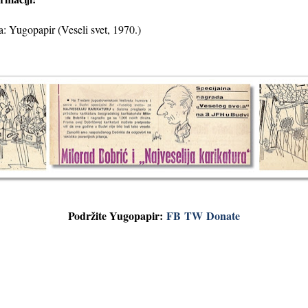
a: Yugopapir (Veseli svet, 1970.)
Podržite Yugopapir:
FB
TW
Donate