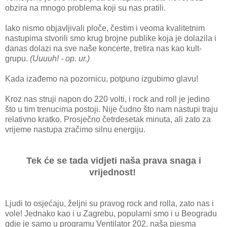
obzira na mnogo problema koji su nas pratili.
Iako nismo objavljivali ploče, čestim i veoma kvalitetnim
nastupima stvorili smo krug brojne publike koja je dolazila i
danas dolazi na sve naše koncerte, tretira nas kao kult-
grupu.
(Uuuuh! - op. ur.)
Kada izađemo na pozornicu, potpuno izgubimo glavu!
Kroz nas struji napon do 220 volti, i rock and roll je jedino
što u tim trenucima postoji. Nije čudno što nam nastupi traju
relativno kratko. Prosječno četrdesetak minuta, ali zato za
vrijeme nastupa zračimo silnu energiju.
Tek će se tada vidjeti naša prava snaga i
vrijednost!
Ljudi to osjećaju, željni su pravog rock and rolla, zato nas i
vole! Jednako kao i u Zagrebu, popularni smo i u Beogradu
gdje je samo u programu Ventilator 202, naša pjesma