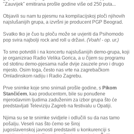
"Zauvijek" emitirana prošle godine više od 250 puta...
Objavili su nam tu pjesmu na kompilacijskoj ploči njihovih
najslušanijih grupa, a izvršni je producent PGP Beograd.
Svatko tko je čuo tu ploču može se uvjeriti da Psihomodo
pop svira najbolji rock and roll u državi.
(Voah! - op. ur.)
To smo potvrdili i na koncertu najslušanijih demo-grupa, koji
je organizirao Radio Velika Gorica, a u čijem su programu
od stotinu demo-pjesama naše dvije zauzele prvo i drugo
mjesto. Osim toga, često nas vrte na zagrebačkom
Omladinskom radiju i Radio Zagrebu.
Prve snimke koje smo snimali prošle godine, s
Pikom
Stančićem
, kao producentom, bile su ponuđene
mjerodavnim ljudima zaduženim za izbor grupa što će
predstavljati Televiziju Zagreb na festivalu u Opatiji.
Njima su se te snimke svidjele i odlučili su da nas tamo
pošalju. Veseli nas što ćemo se široj
jugoslavenskoj javnosti predstaviti u konkurenciji s