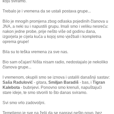
koju sviramo.
Trebalo je i vremena da se ustali postava grupe...
Bilo je mnogih promjena zbog odlaska pojedinih članova u
JNA, a neki su i napustili grupu. Imali smo i veliku nesreću:
nakon jedne probe, prije nešto više od godinu dana,
izgorjela je cijela kuća u kojoj smo vježbali i kompletna
oprema grupe!
Bila su to teška vremena za sve nas.
Bio sam očajan! Ništa nisam radio, nedostajalo je nekoliko
članova grupe...
I vremenom, okupili smo se iznova i ustalili današnji sastav:
Saša Radulović
- gitara,
Smiljan Baradiš
- bas, i
Tigran
Kalebota
- bubnjevi. Ponovno smo krenuli, napuštajući
stare ideje, te smo stvorili to što danas sviramo.
Svi smo vrlo zadovoljni.
Temeljeno je sve na želji da se napravi nešto novo, bez