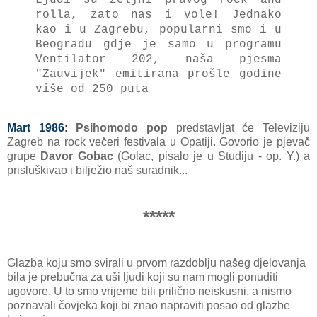
rolla, zato nas i vole! Jednako
kao i u Zagrebu, popularni smo i u
Beogradu gdje je samo u programu
Ventilator 202, naša pjesma
"Zauvijek" emitirana prošle godine
više od 250 puta
Mart 1986:
Psihomodo pop
predstavljat će Televiziju
Zagreb na rock večeri festivala u Opatiji. Govorio je pjevač
grupe
Davor Gobac
(Golac, pisalo je u Studiju - op. Y.) a
prisluškivao i bilježio naš suradnik...
*****
Glazba koju smo svirali u prvom razdoblju našeg djelovanja
bila je prebučna za uši ljudi koji su nam mogli ponuditi
ugovore. U to smo vrijeme bili prilično neiskusni, a nismo
poznavali čovjeka koji bi znao napraviti posao od glazbe