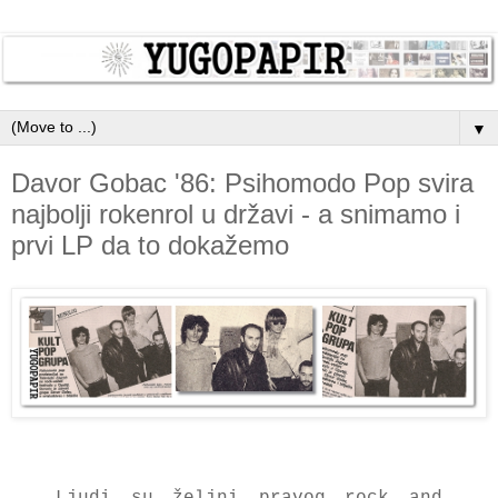
▼
Davor Gobac '86: Psihomodo Pop svira
najbolji rokenrol u državi - a snimamo i
prvi LP da to dokažemo
Ljudi su željni pravog rock and