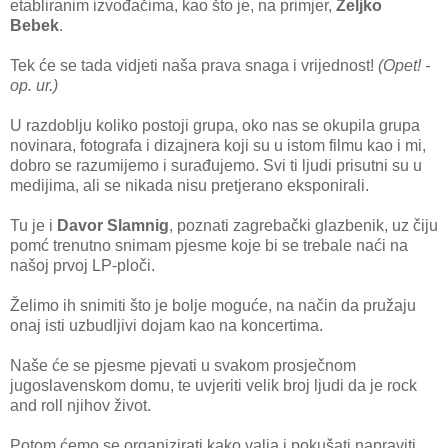
etabliranim izvođačima, kao što je, na primjer,
Željko
Bebek
.
Tek će se tada vidjeti naša prava snaga i vrijednost!
(Opet! -
op. ur.)
U razdoblju koliko postoji grupa, oko nas se okupila grupa
novinara, fotografa i dizajnera koji su u istom filmu kao i mi,
dobro se razumijemo i surađujemo. Svi ti ljudi prisutni su u
medijima, ali se nikada nisu pretjerano eksponirali.
Tu je i
Davor Slamnig
, poznati zagrebački glazbenik, uz čiju
pomć trenutno snimam pjesme koje bi se trebale naći na
našoj prvoj LP-ploči.
Želimo ih snimiti što je bolje moguće, na način da pružaju
onaj isti uzbudljivi dojam kao na koncertima.
Naše će se pjesme pjevati u svakom prosječnom
jugoslavenskom domu, te uvjeriti velik broj ljudi da je rock
and roll njihov život.
Potom ćemo se organizirati kako valja i pokušati napraviti