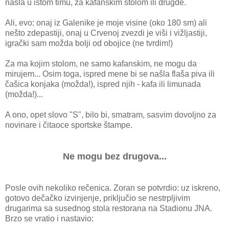
našla u istom timu, za kafanskim stolom ili drugde.
Ali, evo: onaj iz Galenike je moje visine (oko 180 sm) ali
nešto zdepastiji, onaj u Crvenoj zvezdi je viši i vižljastiji,
igrački sam možda bolji od obojice (ne tvrdim!)
Za ma kojim stolom, ne samo kafanskim, ne mogu da
mirujem... Osim toga, ispred mene bi se našla flaša piva ili
čašica konjaka (možda!), ispred njih - kafa ili limunada
(možda!)...
A ono, opet slovo "S", bilo bi, smatram, sasvim dovoljno za
novinare i čitaoce sportske štampe.
Ne mogu bez drugova...
Posle ovih nekoliko rečenica. Zoran se potvrdio: uz iskreno,
gotovo dečačko izvinjenje, priključio se nestrpljivim
drugarima sa susednog stola restorana na Stadionu JNA.
Brzo se vratio i nastavio: