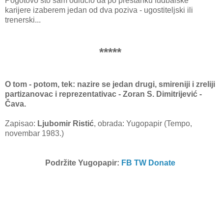
Pogotovo što sam odlučio da po prestanku fudbalske
karijere izaberem jedan od dva poziva - ugostiteljski ili
trenerski...
*****
O tom - potom, tek: nazire se jedan drugi, smireniji i zreliji
partizanovac i reprezentativac - Zoran S. Dimitrijević -
Čava.
Zapisao:
Ljubomir Ristić
, obrada: Yugopapir (Tempo,
novembar 1983.)
Podržite Yugopapir:
FB
TW
Donate