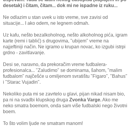
desetak) i čitam, čitam... dok mi ne ispadne iz ruku...
Ne odlazim u stan uvek u isto vreme, sve zavisi od
situacije... I ako odem, ne legnem odmah.
Uz kafu, nešto bezalkoholnog, nešto alkoholnog pića, igram
karte (remi i tablić) s drugovima, "ubijem" vreme na
najjeftiniji način. Ne igramo u krupan novac, ko izgubi istrpi
grdno - zavitlavanje.
Desi se, naravno, da prekoračim vreme fudbalera-
profesionalca... "Zaludimo" se dominama, šahom, "malim
fudbalom" najčešće u omiljenom svratištu "Figaro", "Bahus"
i "Starac Vujadin".
Nekoliko puta mi se zavrtelo u glavi, pijan nikad nisam bio,
pa ni na svadbi klupskog druga
Zvonka Varge.
Ako me
neko smatra boemom, onda sam više fudbalski nego životni
boem.
To što volim ljude ne smatram manom!