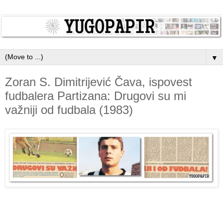
▼
Zoran S. Dimitrijević Čava, ispovest
fudbalera Partizana: Drugovi su mi
važniji od fudbala (1983)