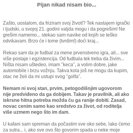
Pijan nikad nisam bio...
Zašto, uostalom, da friziram svoj život!? Tek nastajem igrački
i ljudski, u svojoj 21. godini valjda mogu i da pogrešim! Ne
grešim namemo... stekao sam navike od kojih se teško
odvikavam. Brzo će i tome (tvrdim!) doći kraj...
Rekao sam da je fudbal za mene prvenstveno igra, ali... sve
više postaje i egzistencija. Od fudbala tek treba da živim...
Ništa nisam uštedeo, imam "keca", a volim dobre, jake
automobile i brzu vožnju. Takva kola još ne mogu da kupim,
otac ne želi da mi ustupi svog "golfa".
Nemam ni svoj stan, prvim, petogodišnjim ugovorom
nije predviđeno da ga dobijem. Takav je pravilnik, ali ako
iskrsne hitna potreba možda ću ga ranije dobiti. Zasad,
novac cenim samo kao sredstvo za život, od roditelja
više uzmem nego što im dam.
U kafani sam spreman da počastim sve oko sebe, lako ćemo
za sutra... i, ako sve ovo što govorim spada u neke moje