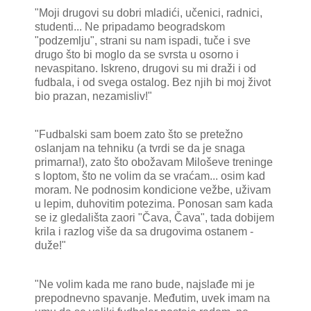
"Moji drugovi su dobri mladići, učenici, radnici,
studenti... Ne pripadamo beogradskom
"podzemlju", strani su nam ispadi, tuče i sve
drugo što bi moglo da se svrsta u osorno i
nevaspitano. Iskreno, drugovi su mi draži i od
fudbala, i od svega ostalog. Bez njih bi moj život
bio prazan, nezamisliv!"
"Fudbalski sam boem zato što se pretežno
oslanjam na tehniku (a tvrdi se da je snaga
primarna!), zato što obožavam Miloševe treninge
s loptom, što ne volim da se vraćam... osim kad
moram. Ne podnosim kondicione vežbe, uživam
u lepim, duhovitim potezima. Ponosan sam kada
se iz gledališta zaori "Čava, Čava", tada dobijem
krila i razlog više da sa drugovima ostanem -
duže!"
"Ne volim kada me rano bude, najslađe mi je
prepodnevno spavanje. Međutim, uvek imam na