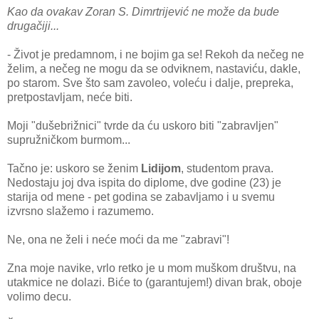
Kao da ovakav Zoran S. Dimrtrijević ne može da bude
drugačiji...
- Život je predamnom, i ne bojim ga se! Rekoh da nečeg ne
želim, a nečeg ne mogu da se odviknem, nastaviću, dakle,
po starom. Sve što sam zavoleo, voleću i dalje, prepreka,
pretpostavljam, neće biti.
Moji "dušebrižnici" tvrde da ću uskoro biti "zabravljen"
supružničkom burmom...
Tačno je: uskoro se ženim
Lidijom
, studentom prava.
Nedostaju joj dva ispita do diplome, dve godine (23) je
starija od mene - pet godina se zabavljamo i u svemu
izvrsno slažemo i razumemo.
Ne, ona ne želi i neće moći da me "zabravi"!
Zna moje navike, vrlo retko je u mom muškom društvu, na
utakmice ne dolazi. Biće to (garantujem!) divan brak, oboje
volimo decu.