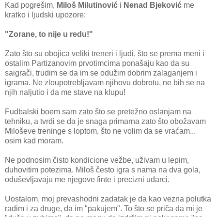
Kad pogrešim,
Miloš Milutinović
i
Nenad Bjeković
me
kratko i ljudski upozore:
"Zorane, to nije u redu!"
Zato što su obojica veliki treneri i ljudi, što se prema meni i
ostalim Partizanovim prvotimcima ponašaju kao da su
saigrači, trudim se da im se odužim dobrim zalaganjem i
igrama. Ne zloupotrebljavam njihovu dobrotu, ne bih se na
njih naljutio i da me stave na klupu!
Fudbalski boem sam zato što se pretežno oslanjam na
tehniku, a tvrdi se da je snaga primarna zato što obožavam
Miloševe treninge s loptom, što ne volim da se vraćam...
osim kad moram.
Ne podnosim čisto kondicione vežbe, uživam u lepim,
duhovitim potezima. Miloš često igra s nama na dva gola,
oduševljavaju me njegove finte i precizni udarci.
Uostalom, moj prevashodni zadatak je da kao vezna polutka
radim i za druge, da im "pakujem". To što se priča da mi je