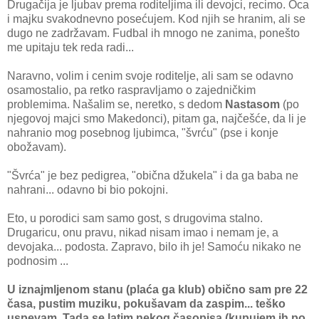
Drugačija je ljubav prema roditeljima ili devojci, recimo. Oca
i majku svakodnevno posećujem. Kod njih se hranim, ali se
dugo ne zadržavam. Fudbal ih mnogo ne zanima, ponešto
me upitaju tek reda radi...
Naravno, volim i cenim svoje roditelje, ali sam se odavno
osamostalio, pa retko raspravljamo o zajedničkim
problemima. Našalim se, neretko, s dedom
Nastasom
(po
njegovoj majci smo Makedonci), pitam ga, najčešće, da li je
nahranio mog posebnog ljubimca, "švrću" (pse i konje
obožavam).
"Švrća" je bez pedigrea, "obična džukela" i da ga baba ne
nahrani... odavno bi bio pokojni.
Eto, u porodici sam samo gost, s drugovima stalno.
Drugaricu, onu pravu, nikad nisam imao i nemam je, a
devojaka... podosta. Zapravo, bilo ih je! Samoću nikako ne
podnosim ...
U iznajmljenom stanu (plaća ga klub) obično sam pre 22
časa, pustim muziku, pokušavam da zaspim... teško
uspevam. Tada se latim nekog časopisa (kupujem ih po