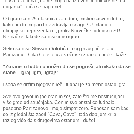
"duša u zubima", da ne mogu da izdržim ni poluvreme "na
nogama", priča se napamet.
Odigrao sam 25 utakmica zaredom, mislim sasvim dobro,
kako bih to mogao bez zdravlja i snage? U mladoj i
olimpijskoj reprezentaciji, protiv Norveške, odnosno SR
Nemačke, takođe sam solidno igrao...
Setio sam se
Stevana Vilotića
, mog prvog učitelja u
Partizanu... Čika Ćele je uvek očinski znao da priđe i kaže:
"Zorane, u fudbalu može i da se pogreši, ali nikako da se
stane... Igraj, igraj, igraj!"
I sada se držim njegovih reči, fudbal je za mene ostao igra.
Sve ovo govorim (ne branim se!) zato što me nestručnjaci
više grde od stručnjaka. Cenim sve pristalice fudbala,
posebno Partizanove i moje simpatizere. Ponosan sam kad
se iz gledališta zaori "Čava, Čava", tada dobijem krila i
razlog više da s drugovima ostanem - duže!