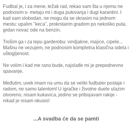
Fudbal je, i za mene, težak rad, rekao sam šta u njemu ne
podnosim s- metaju mi i duga putovanja i dugi karantini. I
kad sam slobodan, ne mogu da se skrasim na jednom
mestu: upalim "keca", prokrstarim gradom po nekoliko puta,
grdan novac ode na benzin.
Trošim ga i za lepu garderobu: vindjakne, majice, cipele...
Mašnu ne vezujem, ne podnosim kompletna klasična odela i
uštogljenost.
Ne volim i kad me rano bude, najslađe mi je prepodnevno
spavanje.
Međutim, uvek imam na umu da se veliki fudbaler postaje i
radom, ne samo talentom! U igračke i životne duele ulazim
otvoreno, nisam kukavica, jedino se pribojavam rakije -
nikad je nisam okusio!
...A svadba će da se pamti