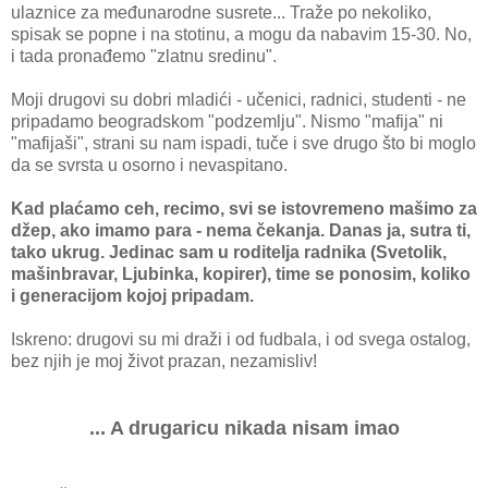
ulaznice za međunarodne susrete... Traže po nekoliko,
spisak se popne i na stotinu, a mogu da nabavim 15-30. No,
i tada pronađemo "zlatnu sredinu".
Moji drugovi su dobri mladići - učenici, radnici, studenti - ne
pripadamo beogradskom "podzemlju". Nismo "mafija" ni
"mafijaši", strani su nam ispadi, tuče i sve drugo što bi moglo
da se svrsta u osorno i nevaspitano.
Kad plaćamo ceh, recimo, svi se istovremeno mašimo za
džep, ako imamo para - nema čekanja. Danas ja, sutra ti,
tako ukrug. Jedinac sam u roditelja radnika (Svetolik,
mašinbravar, Ljubinka, kopirer), time se ponosim, koliko
i generacijom kojoj pripadam.
Iskreno: drugovi su mi draži i od fudbala, i od svega ostalog,
bez njih je moj život prazan, nezamisliv!
... A drugaricu nikada nisam imao