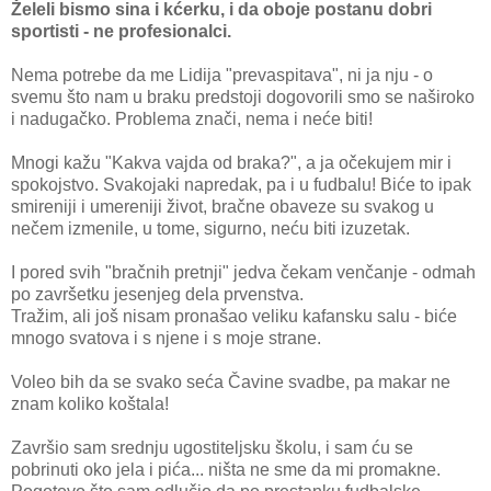
Želeli bismo sina i kćerku, i da oboje postanu dobri
sportisti - ne profesionalci.
Nema potrebe da me Lidija "prevaspitava", ni ja nju - o
svemu što nam u braku predstoji dogovorili smo se naširoko
i nadugačko. Problema znači, nema i neće biti!
Mnogi kažu "Kakva vajda od braka?", a ja očekujem mir i
spokojstvo. Svakojaki napredak, pa i u fudbalu! Biće to ipak
smireniji i umereniji život, bračne obaveze su svakog u
nečem izmenile, u tome, sigurno, neću biti izuzetak.
I pored svih "bračnih pretnji" jedva čekam venčanje - odmah
po završetku jesenjeg dela prvenstva.
Tražim, ali još nisam pronašao veliku kafansku salu - biće
mnogo svatova i s njene i s moje strane.
Voleo bih da se svako seća Čavine svadbe, pa makar ne
znam koliko koštala!
Završio sam srednju ugostiteljsku školu, i sam ću se
pobrinuti oko jela i pića... ništa ne sme da mi promakne.