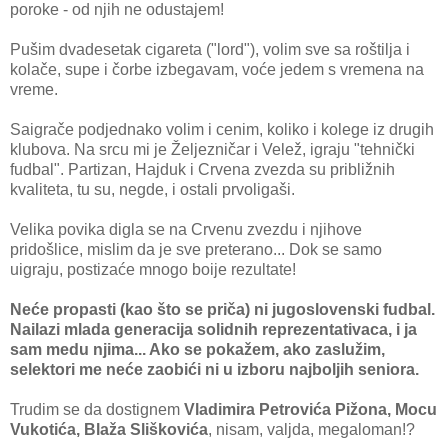
poroke - od njih ne odustajem!
Pušim dvadesetak cigareta ("lord"), volim sve sa roštilja i
kolače, supe i čorbe izbegavam, voće jedem s vremena na
vreme.
Saigrače podjednako volim i cenim, koliko i kolege iz drugih
klubova. Na srcu mi je Željezničar i Velež, igraju "tehnički
fudbal". Partizan, Hajduk i Crvena zvezda su približnih
kvaliteta, tu su, negde, i ostali prvoligaši.
Velika povika digla se na Crvenu zvezdu i njihove
pridošlice, mislim da je sve preterano... Dok se samo
uigraju, postizaće mnogo boije rezultate!
Neće propasti (kao što se priča) ni jugoslovenski fudbal.
Nailazi mlada generacija solidnih reprezentativaca, i ja
sam medu njima... Ako se pokažem, ako zaslužim,
selektori me neće zaobići ni u izboru najboljih seniora.
Trudim se da dostignem
Vladimira Petrovića Pižona, Mocu
Vukotića, Blaža Sliškovića
, nisam, valjda, megaloman!?