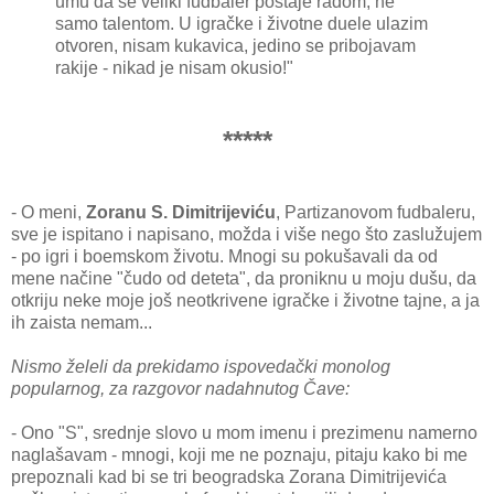
umu da se veliki fudbaler postaje radom, ne
samo talentom. U igračke i životne duele ulazim
otvoren, nisam kukavica, jedino se pribojavam
rakije - nikad je nisam okusio!"
*****
- O meni,
Zoranu S. Dimitrijeviću
, Partizanovom fudbaleru,
sve je ispitano i napisano, možda i više nego što zaslužujem
- po igri i boemskom životu. Mnogi su pokušavali da od
mene načine "čudo od deteta", da proniknu u moju dušu, da
otkriju neke moje još neotkrivene igračke i životne tajne, a ja
ih zaista nemam...
Nismo želeli da prekidamo ispovedački monolog
popularnog, za razgovor nadahnutog Čave:
- Ono "S", srednje slovo u mom imenu i prezimenu namerno
naglašavam - mnogi, koji me ne poznaju, pitaju kako bi me
prepoznali kad bi se tri beogradska Zorana Dimitrijevića