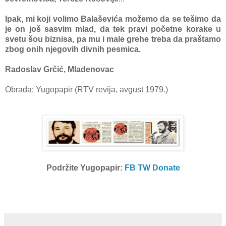
Ipak, mi koji volimo Balaševića možemo da se tešimo da
je on još sasvim mlad, da tek pravi početne korake u
svetu šou biznisa, pa mu i male grehe treba da praštamo
zbog onih njegovih divnih pesmica.
Radoslav Grčić, M
ladenovac
Obrada: Yugopapir (RTV revija, avgust 1979.)
Podržite Yugopapir:
FB
TW
Donate