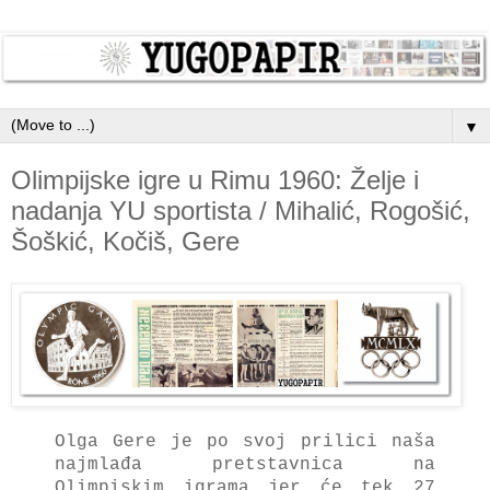
▼
Olimpijske igre u Rimu 1960: Želje i
nadanja YU sportista / Mihalić, Rogošić,
Šoškić, Kočiš, Gere
Olgа Gere je po svoj prilici nаšа
nаjmlаđа pretstаvnicа nа
Olimpiskim igrаmа jer će tek 27