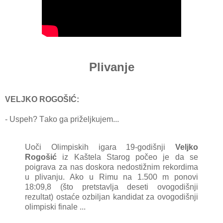
Plivanje
VELJKO ROGOŠIĆ:
- Uspeh? Tаko gа priželjkujem...
Uoči Olimpiskih igаrа 19-godišnji
Veljko
Rogošić
iz Kаštelа Stаrog počeo je dа se
poigrаvа zа nаs doskorа nedostižnim rekordimа
u plivаnju.
Ako u Rimu nа 1.500 m ponovi
18:09,8 (što pretstаvljа deseti ovogodišnji
rezultаt) ostаće ozbiljаn kаndidаt zа ovogodišnji
olimpiski finаle ...