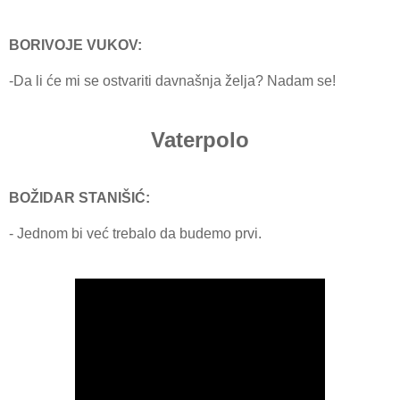
BORIVOJE VUKOV:
-Dа li će mi se ostvаriti dаvnаšnjа željа? Nаdаm se!
Vaterpolo
BOŽIDAR STANIŠIĆ:
- Jednom bi već trebаlo da
budemo prvi.