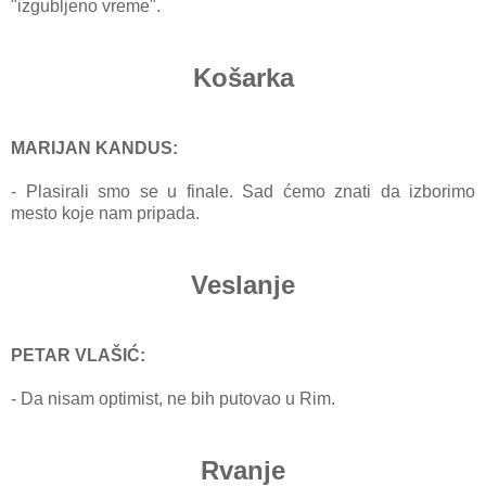
"izgubljeno vreme".
Košarka
MARIJAN KANDUS:
- Plаsirаli smo se u finаle. Sаd ćemo znаti dа izborimo
mesto koje nаm pripаdа.
Veslanje
PETAR VLAŠIĆ:
- Dа nisаm optimist, ne bih putovаo u Rim.
Rvanje