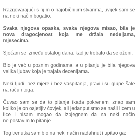
Razgovarajući s njim o najobičnijim stvarima, uvijek sam se
na neki način bogatio.
Svaka njegova opaska, svaka njegova misao, bila je
nova dragocjenost koja me držala nedeljama,
mjesecima.
Sjećam se između ostalog dana, kad je trebalo da se oženi.
Bio je već u poznim godinama, a u pitanju je bila njegova
velika ljubav koja je trajala decenijama.
Neki ljudi, bez mjere i bez vaspitanja, pravili su glupe šale
na račun toga.
Čuvao sam se da to pitanje ikada pokrenem, znao sam
koliko je on osjetljiv čovjek, ali jedanput smo se našli licem u
lice i nisam mogao da izbjegnem da na neki način
ne
postavim to pitanje.
Tog trenutka
sam bio na neki način nadahnut i upitao ga: