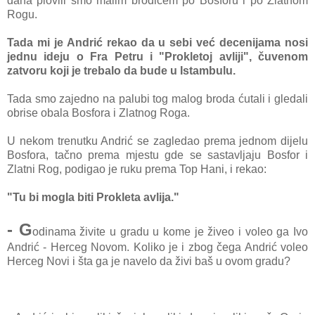
dana plovili smo malim brodićem po Bosforu i po Zlatnom
Rogu.
Tada mi je Andrić rekao da u sebi već decenijama nosi
jednu ideju o Fra Petru i "Prokletoj avliji", čuvenom
zatvoru koji je trebalo da bude u Istambulu.
Tada smo zajedno na palubi tog malog broda ćutali i gledali
obrise obala Bosfora i Zlatnog Roga.
U nekom trenutku Andrić se zagledao prema jednom dijelu
Bosfora, tačno prema mjestu gde se sastavljaju Bosfor i
Zlatni Rog, podigao je ruku prema Top Hani, i rekao:
"Tu bi mogla biti Prokleta avlija."
- G
odinama živite u gradu u kome je živeo i voleo ga Ivo
Andrić
- Herceg Novom. Koliko je i zbog čega Andrić voleo
Herceg Novi i šta ga je navelo da živi baš u ovom gradu?