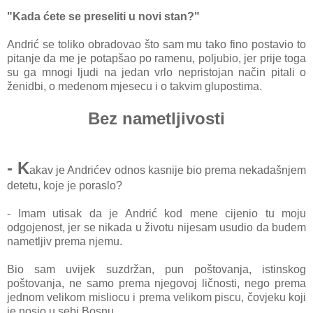
"Kada ćete se preseliti u novi stan?"
Andrić se toliko obradovao što sam mu tako fino postavio to
pitanje da me je potapšao po ramenu, poljubio, jer prije toga
su ga mnogi ljudi na jedan vrlo nepri
stojan način pitali o
ženidbi, o medenom mjesecu i o takvim glupostima.
Bez nametljivosti
- K
akav je Andrićev odnos kasnije bio prema nekadašnjem
detetu, koje je poraslo?
- Imam utisak da je Andrić kod mene cijenio tu moju
odgojenost, jer se nikada u životu nijesam usudio da budem
nametljiv prema njemu.
Bio sam uvijek suzdržan, pun poštovanja, istinskog
poštovanja, ne samo prema njegovoj ličnosti, nego prema
jednom velikom misliocu i prema velikom piscu, čovjeku koji
je nosio u sebi Bosnu.