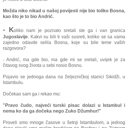
Možda niko nikad u našoj povijesti nije bio toliko Bosna,
kao što je to bio Andrić.
- K
oliko nam je poznato sretali ste ga i van granica
Jugoslavije
. Kakvi su bili ti vaši susreti, koliko se sa vama
zajedno odavde selila Bosna, koje su bile teme vaših
razgovora?
- Andrić, ma gde bio, ma gde mi se sretali, uvijek je za
čitavog svog života u sebi nosio Bosnu.
Pojavio se jednoga dana na željezničkoj stanici Sikidži, u
Istambulu.
Dočekao sam ga i rekao mu:
"Pravo čudo, najveći turski pisac dolazi u Istambul i
nema ko da ga dočeka nego Zuko Džumhur!"
Proveli smo mnoge časove u šetnji Istambulom, a jednog