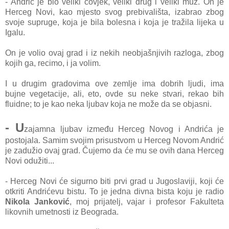
- Andrić je bio veliki čovjek, veliki drug i veliki muž. On je
Herceg Novi, kao mjesto svog prebivališta, izabrao zbog
svoje supruge, koja je bila bolesna i koja je tražila lijeka u
Igalu.
On je volio
ovaj grad i iz nekih neobjašnjivih
razloga, zbog
kojih ga, recimo, i ja volim.
I u drugim gradovima ove zemlje ima dobrih ljudi, ima
bujne
vegetacije, ali, eto, ovde su neke stvari, rekao bih
fluidne; to je kao neka ljubav koja ne može da se objasni.
- U
zajamna ljubav između Herceg Novog i Andrića je
postojala. Samim svojim prisustvom u Herceg Novom Andrić
je zadužio ovaj grad. Čujemo da će mu se ovih dana Herceg
Novi odužiti...
- Herceg Novi će sigurno biti prvi grad u Jugoslaviji, koji će
otkriti Andrićevu bistu. To je jedna divna bista koju je radio
Nikola Janković
, moj prijatelj, vajar i profesor Fakulteta
likovnih umetnosti iz Beograda.