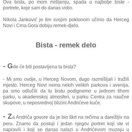
Ova bista, po mom mišljenju, spada u najbolje biste -
portrete, koje sam do danas vidio.
Nikola Janković je tim svojim poklonom učinio da Herceg
Novi i Crna Gora dobiju remek-djelo.
Bista - remek delo
- G
de će biti postavljena ta bista?
- Mi smo ovdje, u Herceg Novom, dugo razmišljali i tražili
mjesto. Herceg Novi nema nekih velikih parkova i avenija,
pa smo odlučili da tu bistu podignemo u jednom tihom
parku, u akademskoj atmosferi, u parku Centra za naučne
skupove, u neposrednoj blizini Andrićeve kuće.
- Z
a Andrića govore da je bio škrt na rečima a darežljiv na
peru. Znamo da postoji i jedan njegov portret koji ste vi
napravili i koji se danas nalazi u Andrićevom muzeju u