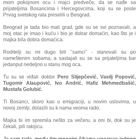
mom pokojnom ocu i majci predveče, da se nađe sa
prijateljima Bosancima i Hercegovcima, koji su se posle
Prvog svetskog rata preselili u Beograd.
Beograd je tada bio mali grad, gde su se svi poznavali, a
moj otac je imao i kuću i bio je dobar domaćin, kao što je i
majka bila dobra domaćica.
Roditelji su mi dugo bili "samci" - stanovali su po
nameštenim sobama, a sastajali su se sa prijateljima bar
jedanput nedeljno u stanu mog oca.
Tu su se viđali doktor
Pero Slijepčević, Vasilj Popović,
Tugomir Alaupović, Ivo Andrić, Hafiz Mehmedbašić,
Mustafa Golubić.
Ti Bosanci, skoro kao u emigraciji, u novim uslovima, u
novoj zemlji, dolazili su k nama veo
ma rado.
Majka bi im spremila nešto za večeru, a oni bi, dok su je
čekali, pili rakijicu.
Ja sam tada, među tim mnogim čikama upoznao jednog