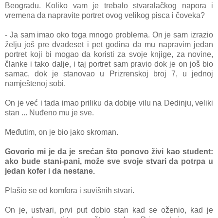
Beogradu. Koliko vam je trebalo stvaralačkog napora i
vreme
na da napravite portret ovog velikog pisca i čoveka?
- Ja sam imao oko toga mnogo problema. On je sam izrazio
želju još pre dvadeset i pet godina da mu napravim jedan
portret koji bi mogao da koristi za svoje knjige, za novine,
članke i tako dalje, i taj portret sam pravio dok je on još bio
samac, dok je stanovao u Prizrenskoj broj 7, u jednoj
namještenoj sobi.
On je već i tada imao priliku da dobije vilu na Dedinju, veliki
stan ... Nuđeno mu je sve.
Međutim, on je bio jako skroman.
Govorio mi je da je srećan što ponovo živi kao student:
ako bude stani-pani, može sve svoje stvari da potrpa u
jedan kofer i da nestane.
Plašio se od komfora i suvišnih stvari.
On je, ustvari, prvi put dobio stan kad se oženio, kad je