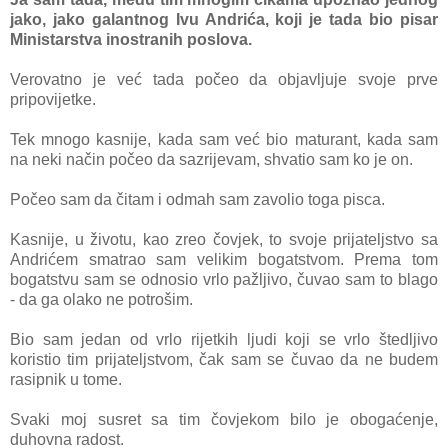
jako, jako galantnog Ivu Andrića, koji je tada bio pisar
Ministarstva inostranih poslova.
Verovatno je već tada počeo da objavljuje svoje prve
pripovijetke.
Tek mnogo kasnije, kada sam već bio maturant, kada sam
na neki način počeo da sazrijevam, shvatio sam ko je on.
Počeo sam da čitam i odmah sam zavolio toga pisca.
Kasnije, u životu, kao zreo čovjek, to svoje prijateljstvo sa
Andrićem smatrao sam velikim bogatstvom. Prema tom
bogatstvu sam se odnosio vrlo pažljivo, čuvao sam to blago
- da ga olako ne potrošim.
Bio sam jedan od vrlo rijetkih ljudi koji se vrlo štedljivo
koristio tim prijateljstvom, čak sam se čuvao da ne budem
rasipnik u tome.
Svaki moj susret sa tim čovjekom bilo
je obogaćenje,
duhovna radost.