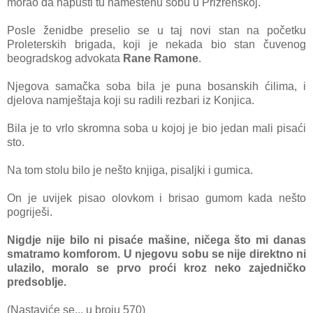
morao da napusti tu nameštenu sobu u Prizrenskoj.
Posle ženidbe preselio se u taj novi stan na početku
Proleterskih brigada, koji je nekada bio stan čuvenog
beogradskog advokata
Rane Ramone
.
Njegova samačka soba bila je puna bosanskih ćilima, i
djelova namještaja koji su radili rezbari iz Konjica.
Bila je to vrlo skromna soba u kojoj je bio jedan mali pisaći
sto.
Na tom stolu bilo je nešto knjiga, pisaljki i gumica.
On je uvijek pisao olovkom i brisao gumom kada nešto
pogriješi.
Nigdje nije bilo ni pisaće mašine, ničega što mi danas
smatramo komforom. U njegovu sobu se nije direktno ni
ulazilo, moralo se prvo proći kroz neko zajedničko
predsoblje.
(Nastaviće se... u broju 570)