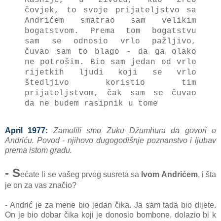
čovjek, to svoje prijateljstvo sa
Andrićem smatrao sam velikim
bogatstvom. Prema tom bogatstvu
sam se odnosio vrlo pažljivo,
čuvao sam to blago - da ga olako
ne potrošim.
Bio sam jedan od vrlo
rijetkih ljudi koji se vrlo
štedljivo koristio tim
prijateljstvom, čak sam se čuvao
da ne budem rasipnik u tome
April 1977:
Zamolili smo Zuku Džumhura da govori o
Andriću. Povod - njihovo dugogodišnje poznanstvo i ljubav
prema istom gradu.
- S
ećate li se vašeg prvog susreta sa
Ivom Andrićem
, i šta
je on za vas značio?
- Andrić je za mene bio jedan čika. Ja sam tada bio dijete.
On je bio dobar čika koji je donosio bombone, dolazio bi k