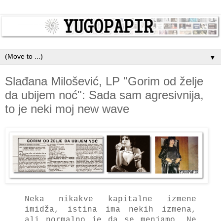
▼
Slađana Milošević, LP "Gorim od želje
da ubijem noć": Sada sam agresivnija,
to je neki moj new wave
Neka nikakve kapitalne izmene
imidža, istina ima nekih izmena,
ali normalno je da se menjamo. Ne