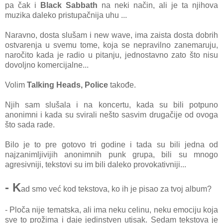
pa čak i
Black Sabbath
na neki način, ali je ta njihova
muzika daleko pristupačnija uhu ...
Naravno, dosta slušam i new wave, ima zaista dosta dobrih
ostvarenja u svemu tome, koja se nepravilno zanemaruju,
naročito kada je radio u pitanju, jednostavno zato što nisu
dovoljno komercijalne...
Volim
Talking Heads, Police
takođe.
Njih sam slušala i na koncertu, kada su bili potpuno
anonimni i kada su svirali nešto sasvim drugačije od ovoga
što sada rade.
Bilo je to pre gotovo tri godine i tada su bili jedna od
najzanimljivijih anonimnih punk grupa, bili su mnogo
agresivniji, tekstovi su im bili daleko provokativniji...
- K
ad smo već kod tekstova, ko ih je pisao za tvoj album?
- Ploča nije tematska, ali ima neku celinu, neku emociju koja
sve to prožima i daje jedinstven utisak. Sedam tekstova je