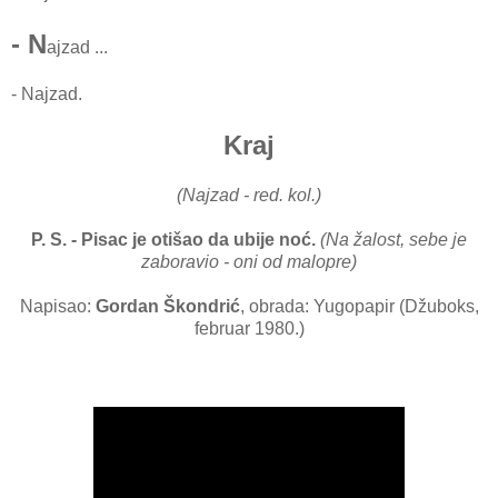
- N
ajzad ...
- Najzad.
Kraj
(Najzad - red. kol.)
P. S. -
Pisac je otišao da ubije noć.
(Na žalost, sebe je
zaboravio - oni od malopre)
Napisao:
Gordan Škondrić
, obrada: Yugopapir (Džuboks,
februar 1980.)