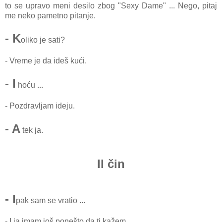
to se upravo meni desilo zbog "Sexy Dame" ... Nego, pitaj
me neko pametno pitanje.
- K
oliko je sati?
- Vreme je da ideš kući.
- I
hoću ...
- Pozdravljam ideju.
- A
tek ja.
II čin
- I
pak sam se vratio ...
- I ja imam još ponešto da ti kažem.