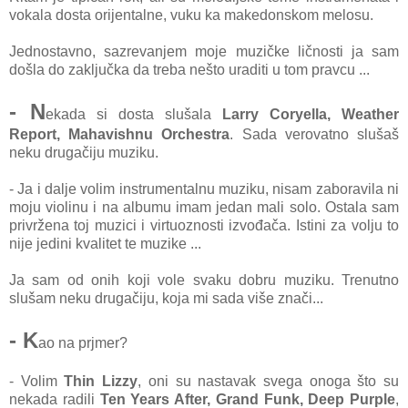
vokala dosta orijentalne, vuku ka makedonskom melosu.
Jednostavno, sazrevanjem moje muzičke ličnosti ja sam
došla do zaključka da treba nešto uraditi u tom pravcu ...
- N
ekada si dosta slušala
Larry Coryella, Weather
Report, Mahavishnu Orchestra
. Sada verovatno slušaš
neku drugačiju muziku.
- Ja i dalje volim instrumentalnu muziku, nisam zaboravila ni
moju violinu i na albumu imam jedan mali solo. Ostala sam
privržena toj muzici i virtuoznosti izvođača. Istini za volju to
nije jedini kvalitet te muzike ...
Ja sam
od onih koji vole svaku dobru muziku. Trenutno
slušam neku drugačiju, koja mi sada više znači...
- K
ao na prjmer?
- Volim
Thin Lizzy
, oni su nastavak svega onoga što su
nekada radili
Ten Years After, Grand Funk, Deep Purple
,