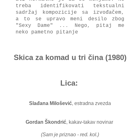
treba identifikovati tekstualni
sadržaj kompozicije sa izvođačem,
a to se upravo meni desilo zbog
"Sexy Dame" ... Nego, pitaj me
neko pametno pitanje
Skica za komad u tri čina (1980)
Lica:
Slađana Milošević
, estradna zvezda
Gordan Škondrić
, kakav-takav novinar
(Sam je priznao - red. kol.)