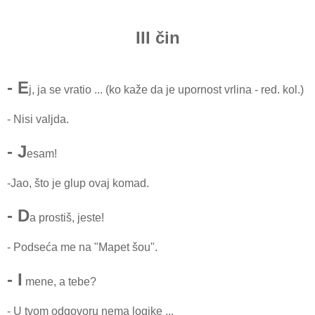
III čin
- E
j, ja se vratio ... (ko kaže da je upornost vrlina - red. kol.)
- Nisi valjda.
- J
esam!
-Jao, što je glup ovaj komad.
- D
a prostiš, jeste!
- Podseća me na "Mapet šou".
- I
mene, a tebe?
- U tvom odgovoru nema logike ...