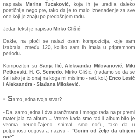
napisala
Marina Tucaković
, koja ih je uradila daleko
poetičnije nego pre, tako da je to malo iznenađenje za sve
one koji je znaju po pređašnjem radu.
Jedan tekst je napisao
Mirko Glišić
.
Dakle, na ploči se nalazi osam kompozicija, koje sam
izabrala između 120, koliko sam ih imala u pripremnom
periodu.
Kompozitori su
Sanja Ilić, Aleksandar Milovanović, Miki
Petkovski, H. G. Semedo
, Mirko Glišić, (nadamo se da se
šali ako je to onaj na koga mi mislimo - red. kol.)
Enco Lesić
i
Aleksandra - Slađana Milošević.
- S
amo jedna tvoja stvar?
- Da, samo jedna i dva aranžmana i mnogo rada na pripremi
materijala za album ... Vreme kada smo radili album bilo je
veoma neuobičajeno, snimali smo noću, tako da u
potpunosti odgovara nazivu -
"Gorim od želje da ubijem
noć"
.