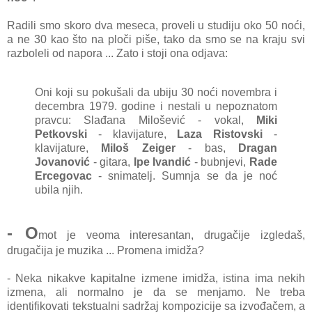
Radili smo skoro dva meseca, proveli u studiju oko 50 noći,
a ne 30 kao što na ploči piše, tako da smo se na kraju svi
razboleli od napora ... Zato i stoji ona odjava:
Oni koji su pokušali da ubiju 30 noći novem
bra i
decembra 1979. godine i nestali u nepoznatom
pravcu: Slađana Milošević - vokal,
Miki
Petkovski
- klavijature,
Laza Ristovski
-
klavijature,
Miloš Zeiger
- bas,
Dragan
Jovanović
- gitara,
Ipe Ivandić
- bubnjevi,
Rade
Ercegovac
- snimatelj. Sumnja se da je noć
ubila njih.
- O
mot je veoma interesantan, drugačije izgledaš,
drugačija je muzika ... Promena imidža?
- Neka nikakve kapitalne izmene imidža, istina ima nekih
izmena, ali normalno je da se menjamo. Ne treba
identifikovati tekstualni sadržaj kompozicije sa izvođačem, a