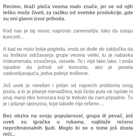
Recimo, tiraži ploča veoma malo znače, jer se od njih
teško može živeti, za razliku od svetske produkcije, gde
su oni glavni izvor prihoda.
Kod nas je taj novac naprosto zanemarljiv, tako da ostaju
koncerti...
A kad se malo bolje pogleda, onda se dođe do zaključka da
su troškovi održavanja grupe veoma veliki, tu je nabavka
instrumenata, ozvučenja, rasvete. To i nije tako lako. I onda
ispadne da prihod od koncerta, ako je poseta
zadovoljavajuća, jedva pokrije troškove.
Još uvek je nerešen i jedan od najvećih problema ovog
posla, a to je pitanje menadžera, koji često puta ne isplate ni
onaj manji deo honorara koji bi trebalo da nam pripadne. Tu
je i pitanje sponzora, koje takođe nije rešeno ...
Bez obzira na svoju popularnost, grupa ili pevač, još
uvek su igračka u rukama, najblaže rečeno
neprofesionalnih ljudi. Moglo bi se o tome još dosta
reći...