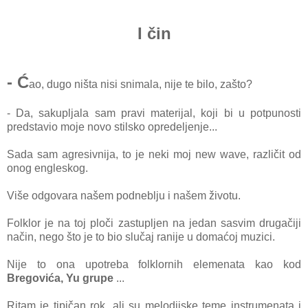
I čin
- Ć
ao, dugo ništa nisi snimala, nije te bilo, zašto?
- Da, sakupljala sam pravi materijal, koji bi u potpunosti
predstavio moje novo stilsko opredeljenje...
Sada sam agresivnija, to je neki moj new wave, različit od
onog engleskog.
Više odgovara našem podneblju i našem životu.
Folklor je na toj ploči zastupljen na jedan
sasvim drugačiji
način, nego što je to bio slučaj ranije u domaćoj muzici.
Nije to ona upotreba folklornih elemenata kao kod
Bregovića, Yu grupe
...
Ritam je tipičan rok, ali su melodijske teme instrumenata i