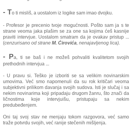
- T
o ti misliš, a uostalom iz logike sam imao dvojku.
- Profesor je precenio tvoje mogućnosti. Pošto sam ja s te
strane veoma jaka plašim se za one sa kojima ćeš kasnije
praviti intervjue. Uostalom smatram da je ovakav pristup ...
(
cenzurisano od strane
M. Ćirovića
, nenajavljenog lica).
- P
a, ti se baš i ne možeš pohvaliti kvalitetom svojih
prethodnih intervjua ...
- U pravu si. Teško je izboriti se sa velikim novinarskim
umovima. Već smo napomenuli da su rok kritičari veoma
subjektivni prilikom davanja svojih sudova. Isti je slučaj i sa
nekim novinarima koji pripadaju drugom žanru, što znači da
ličnostima koje intervjuišu, pristupaju sa nekim
predubeđenjem.
Oni taj svoj stav ne menjaju tokom razgovora, već samo
traže potvrdu svojih, već ranije stečenih mišljenja.