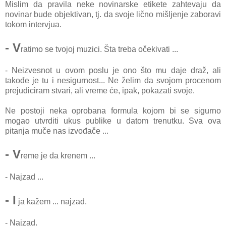
Mislim da pravila neke novinarske etikete zahtevaju da
novinar bude objektivan, tj. da svoje lično mišljenje zaboravi
tokom intervjua.
- V
ratimo se tvojoj muzici. Šta treba očekivati ...
- Neizvesnot u ovom poslu je ono što mu daje draž, ali
takođe je tu i nesigurnost... Ne želim da svojom procenom
prejudiciram stvari, ali vreme će, ipak, pokazati svoje.
Ne postoji neka oprobana formula kojom bi se sigurno
mogao utvrditi ukus publike u datom trenutku. Sva ova
pitanja muče nas izvođače ...
- V
reme je da krenem ...
- Najzad ...
- I
ja kažem ... najzad.
- Najzad.