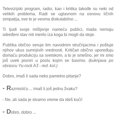
Televizijski program, radio, kao i kritika takođe su neki od
velikih problema. Radi se uglavnom na osnovu ličnih
simpatija, sve to je veoma diskutabilno ...
Ti ljudi svoje mišljenje nameću publici, mada nemaju
određeni stav niti merilo iza koga bi mogli da stoje.
Publika obično veruje tim navodnim stručnjacima i poštuje
njihov ukus sumnjivih vrednosti. Kritičari obično upoređuju
domaću produkciju sa svetskom, a to je smešno, jer mi smo
još uvek pioniri u poslu kojim se bavimo. (
kuknjava po
obrascu Yu-rock A3 - red. kol.)
Dobro, imaš li sada neko pametno pitanje?
- R
azmisliću ... imaš li još jednu žvaku?
- Ne, ali sada je stvarno vreme da ideš kući!
- D
obro, dobro ...