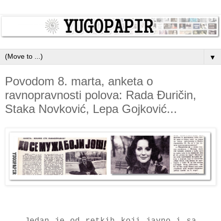
▼
Povodom 8. marta, anketa o
ravnopravnosti polova: Rada Đuričin,
Staka Novković, Lepa Gojković...
Jedаn je od retkih koji jаvno i sа