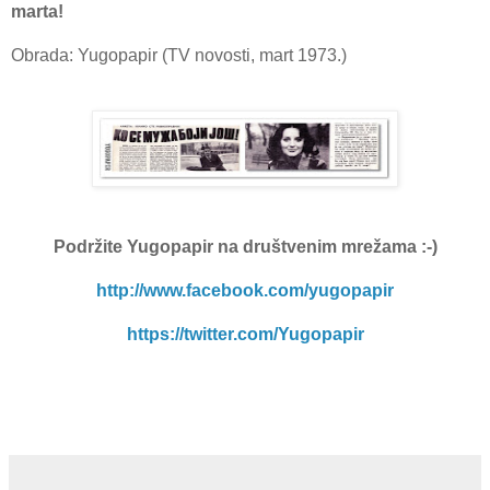
mаrtа!
Obrada:
Yugopapir (TV novosti, mart 1973.)
Podržite Yugopapir
na društvenim mrežama :-)
http://www.facebook.com/yugopapir
https://twitter.com/Yugopapir