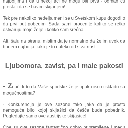
najboljima i da u nekoj trci ne mogu biti prva - odmah ću
prestati da se bavim skijanjem!
Tek pre nekoliko nedelja meni se u Svetskom kupu dogodilo
da prvi put pobedim. Sada sami procenite koliko se retko
ostvaruju moje želje i koliko sam srećna.
Ali, šalu na stranu, mislim da je normalno da želim uvek da
budem najbolja, iako je to daleko od stvarnosti...
Ljubomora, zavist, pa i male pakosti
- Z
nači li to da Vaše sportske želje, ipak nisu u skladu sa
mogućnostima?
- Konkurencija je ove sezone tako jaka da je prosto
nemoguće bilo kojoj skijašici da češće bude pobednik.
Pogledajte samo ove austrijske skijašice!
One su ove sezone fantastično dobro pripremljene i medu