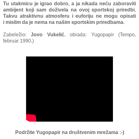
Tu utakmicu je igrao dobro, a ja nikada neću zaboraviti
ambijent koji sam doživela na ovoj sportskoj priredbi.
Takvu atraktivnu atmosferu i euforiju ne mogu opisati
i
mislim da je nema na našim sportskim priredbama.
Zabeležio:
Jovo Vukelić
, obrada: Yugopapir (Tempo,
februar 1990.)
Podržite Yugopapir
na društvenim mrežama :-)