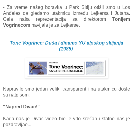
- Za vreme našeg boravka u Park Sitiju otišli smo u Los
Anđeles da gledamo utakmicu između Lejkersa i Jutaha.
Cela naša reprezentacija sa direktorom
Tonijem
Vogrinecom
navijala je za Lejkerse.
Tone Vogrinec: Duša i dinamo YU alpskog skijanja
(1985)
Napravile smo jedan veliki transparent i na utakmicu došle
sa natpisom:
"Napred Divac!"
Kada nas je Divac video bio je vrlo srećan i stalno nas je
pozdravljao...