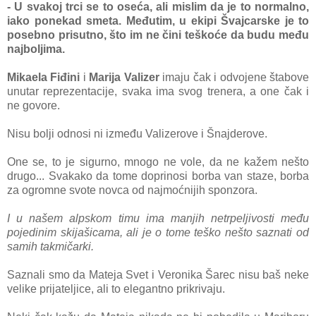
- U svakoj trci se to oseća, ali
mislim da je to normalno,
iako ponekad smeta. Međutim, u ekipi Švajcarske je to
posebno prisutno, što im ne čini teškoće da budu među
najboljima.
Mikaela Fiđini
i
Marija Valizer
imaju čak i odvojene štabove
unutar reprezentacije, svaka ima svog trenera, a one čak i
ne govore.
Nisu bolji odnosi ni između Valizerove i Šnajderove.
One se, to je sigurno, mnogo ne vole, da ne kažem nešto
drugo... Svakako da tome doprinosi borba van staze, borba
za ogromne svote novca od najmoćnijih sponzora.
I u našem alpskom timu ima manjih netrpeljivosti među
pojedinim skijašicama, ali je o tome teško nešto saznati od
samih takmičarki.
Saznali smo da Mateja Svet i Veronika Šarec nisu baš neke
velike prijateljice, ali to elegantno prikrivaju.