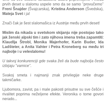
prvih deset u slalomu uspele smo da se samo "provučemo"
Freni Šnajder
(Švajcarska),
Kristina Anderson
(Švedska),
Mateja Svet
i ja!
Znači čak je šest slalomašica iz Austrije među prvih deset!
Mislim da nikada u svetskom skijanju nije postojao tako
jak ženski alpski tim i zato
njihova imena treba zapamtiti:
Klaudlja Štrobl, Monika Majerhofer, Karin Buder, Ida
Ladšteter, a Anita Vahter i Petra Kroneberg su među tri
najbolje i u veleslalomu!
U takvoj konkurenciji gde svaka želi da bude najbolja često
izbijaju "
varnice".
Svakoj smeta i najmanji znak privilegije neke druge
takmičarke.
Ljubomora, zavist, pa i male pakosti prisutne su sve češće i
rivalitet poprima neželjene efekte. Veronika o tome govori
nerado...