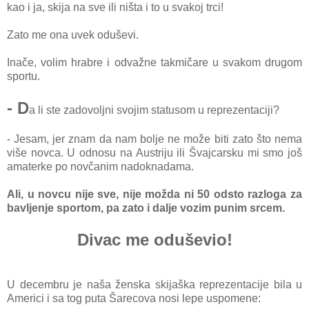
kao i ja, skija na sve ili ništa i to u svakoj trci!
Zato me ona uvek oduševi.
Inače, volim hrabre i odvažne takmičare u svakom drugom
sportu.
- D
a li ste zadovoljni svojim statusom u reprezentaciji?
- Jesam, jer znam da nam bolje ne može biti zato što nema
više
novca. U odnosu na Austriju ili Š
vajcarsku mi smo još
amaterke po novčanim nadoknadama.
Ali, u novcu nije sve, nije možda ni 50 odsto razloga za
bavljenje sportom, pa zato i dalje vozim punim srcem.
Divac me oduševio!
U decembru je naša ženska skijaška reprezentacije bila u
Americi i sa tog puta Šarecova nosi lepe uspomene: