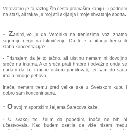
Verovatno je to razlog što često promašim kapiju ili padnem
na stazi, ali takav je moj stil skijanja i moje shvatanje sporta.
- Z
animljivo je da Veronika na treninzima vozi znatno
sigurnije nego na takmičenju. Da li je u pitanju trema ili
slaba koncentracija?
- Priznajem da je to tačno, ali uistinu nemam ni dovoljno
sreće na trkama. Ako sreća prati hrabre i odvažne onda se
nadam da će i mene uskoro pomilovati, jer sam do sada
imala mnogo pehova.
Inače, nemam tremu pred velike trke u Svetskom kupu i
dobro sam koncentrisana.
- O
svojim sportskim željama Šarecova kaže:
- U svakoj trci želim da pobedim, inače ne bih ni
učestvovala. Kad budem osetila da više nisam među