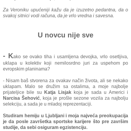
Za Veroniku upućeniji kažu da je izuzetno pedantna, da o
svakoj sitnici vodi računa, da je vrlo vredna i savesna.
U novcu nije sve
- K
ako se ovako tiha i usamljena devojka, vrlo osetljiva,
uklapa u kolektiv koji nemilosrdno juri za uspehom po
evropskim planinama?
- Nisam baš stvorena za ovakav način života, ali se nekako
uklapam. Malo se družim sa ostalima, a moje najbolje
prijateljice bile su
Katja Lisjak
koja je sada u Americi i
Narcisa Šehović
, koja je prošle sezone vozila za najbolju
selekciju, a sada je u mladoj reprezentaciji.
Studiram hemiju u Ljubljani i moja najveća preokupacija
je da posle završetka sportske karijere što pre završim
studije, da sebi osiguram egzistenciju.