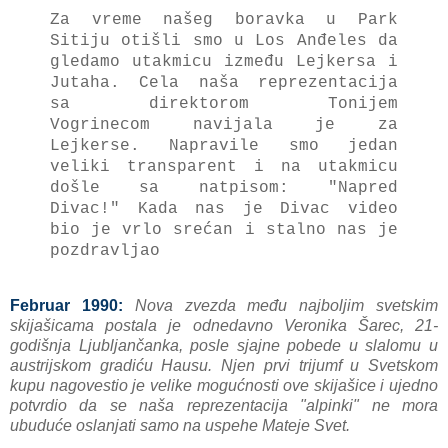
Za vreme našeg boravka u Park
Sitiju otišli smo u Los Anđeles da
gledamo utakmicu između Lejkersa i
Jutaha. Cela naša reprezentacija
sa direktorom Tonijem
Vogrinecom navijala je za
Lejkerse.
Napravile smo jedan
veliki transparent i na utakmicu
došle sa natpisom:
"Napred
Divac!"
Kada nas je Divac video
bio je vrlo srećan i stalno nas je
pozdravljao
Februar 1990:
Nova zvezda među najboljim svetskim
skijašicama postala je odnedavno Veronika Šarec, 21-
godišnja Ljubljančanka, posle sjajne pobede u slalomu u
austrijskom gradiću Hausu. Njen prvi trijumf u Svetskom
kupu nagovestio je velike mogućnosti ove skijašice i ujedno
potvrdio da se naša reprezentacija "alpinki" ne mora
ubuduće oslanjati samo na uspehe Mateje Svet.