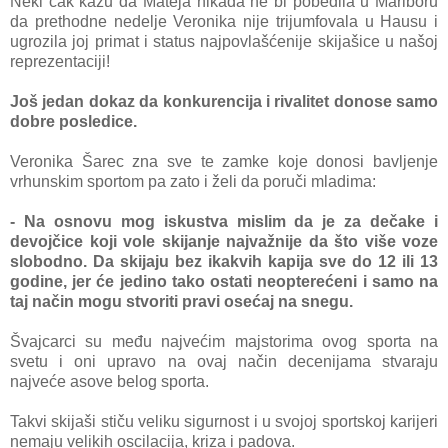
Neki čak kažu da Mateja nikada ne bi pobedila u Mariboru
da prethodne nedelje Veronika nije trijumfovala u Hausu i
ugrozila joj primat i status najpovlašćenije skijašice u našoj
reprezentaciji!
Još jedan dokaz da konkurencija i rivalitet donose samo
dobre posledice.
Veronika
Šarec zna sve te zamke koje donosi bavljenje
vrhunskim sportom pa zato i želi da poruči mladima:
- Na osnovu mog iskustva mislim da je za dečake i
devojčice koji vole skijanje najvažnije da što više voze
slobodno. Da skijaju bez ikakvih kapija sve do 12 ili 13
godine, jer će jedino tako ostati neopterećeni i samo na
taj način mogu stvoriti pravi osećaj na snegu.
Švajcarci su među najvećim majstorima ovog sporta na
svetu i oni upravo na ovaj način decenija
ma stvaraju
najveće asove belog sporta.
Takvi skijaši stiču veliku sigurnost i u svojoj sportskoj karijeri
nemaju velikih oscilacija, kriza
i padova.