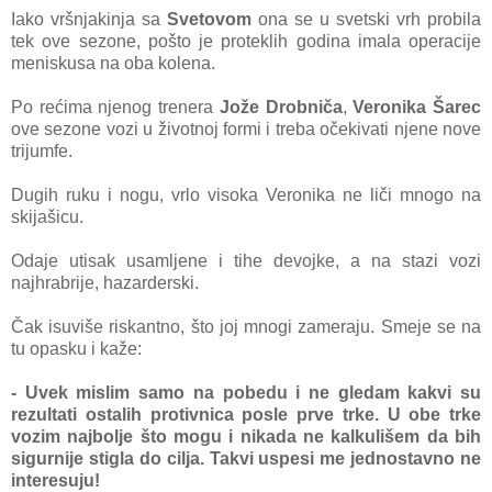
Iako vršnjakinja sa
Svetovom
ona se u svetski vrh probila
tek ove sezone, pošto je proteklih godina imala operacije
meniskusa na oba kolena.
Po rećima njenog trenera
Jože Drobniča
,
Veronika Šarec
ove sezone vozi u životnoj formi i treba očekivati njene nove
trijumfe.
Dugih ruku i nogu, vrlo visoka Veronika ne liči mnogo na
skijašicu.
Odaje utisak usamljene i tihe devojke, a na stazi vozi
najhrabrije, hazarderski.
Čak isuviše riskantno, što joj mnogi zameraju. Smeje se na
tu opasku i kaže:
- Uvek mislim samo na pobedu i ne gledam kakvi su
rezultati ostalih protivnica posle prve trke. U obe trke
vozim najbolje što mogu i nikada ne kalkulišem da bih
sigurnije stigla do cilja. Takvi uspesi me jednostavno ne
interesuju!