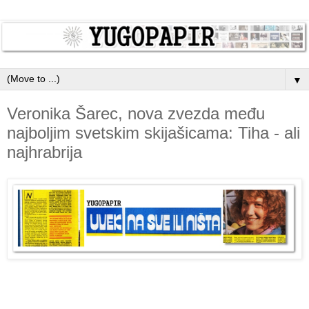
▼
Veronika Šarec, nova zvezda među
najboljim svetskim skijašicama: Tiha - ali
najhrabrija