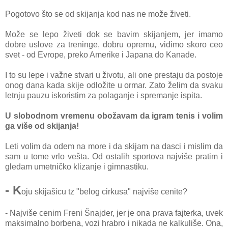
Pogotovo što se od skijanja kod nas ne može živeti.
Može se lepo živeti dok se bavim skijanjem, jer imamo
dobre uslove za treninge,
dobru opremu, vidimo skoro ceo
svet - od Evrope, preko Amerike i Japana do Kanade.
I to su lepe i važne stvari u životu, ali one prestaju da postoje
onog dana kada skije odložite u ormar. Zato želim da svaku
letnju pauzu iskoristim za polaganje i spremanje ispita.
U
slobodnom vremenu obožavam da igram tenis i volim
ga više od skijanja!
Leti volim da odem na more i da skijam na dasci i mislim da
sam u tome vrlo vešta. Od ostalih sportova najviše pratim i
gledam umetničko klizanje i gimnastiku.
- K
oju skijašicu tz "belog cirkusa" najviše cenite?
- Najviše cenim Freni Šnajder, jer je ona prava fajterka, uvek
maksimalno borbena, vozi hrabro
i nikada ne kalkuliše. Ona,