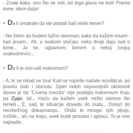
- Znate kako: ono što se voli, od toga glava ne boli! Prema
tome: idem dalje!
- D
a li smatrate da ste postali baš veliki trener?
- Ne želim da budem lažno skroman; kako da kažem nisam -
kad jesam... Ali, u svakom slučaju, neka drugi daju sud o
tome... Ja se, uglavnom, brinem o nekoj svojoj
svakodnevici...
- D
a li je ovo vaš maksimum?
- A, to se nikad ne zna! Kad se najviše nadate rezultat je, po
pravilu slab i obrnuto. Splet nekih nepovoljnih okolnosti
doveo je da "Crvena zvezda" nije postigla maksimum: Kup,
pa
Zjajo
, itd... Hoću da kažem uvek nešto iskrsne što
remeti... E, sad, te situacije dovedu do inata... Dolazi do
neizbežnog dokazivanja... Onda te mnogo njih pljuje,
zvižde... ali, na kraju, uvek bude prisutan i aplauz. To je ono
najlepše.