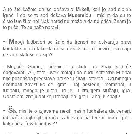
A to što kažete da se dešavalo
Mrkeli
, koji je sad sjajan
igrač, i da se to sad dešava
Musemiću
- mislim da su to
čiste izmišljotine! Naš narod ne može a da ne priča. Znam ja
te priče. To su naše naravi!
- M
nogi fudbaleri se žale da treneri ne ostvaruju pravi
kontakt s njima tako da im se dešava da, iz novina, saznaju
o svom statusu u ekipi?
- Moguće. Samo, i učenici - u školi - ne znaju kad će
odgovarati! Ali, zato, uvek moraju da budu spremni! Fudbal
nije pozorišna predstava niti se tu čitaju referati... Od mnogih
okolnosti zavisi ko će igrati... Taj poslednji momenat, u
fudbalu, mnogo je bitan. To je, u krajnjem slučaju, igra.
Uostalom, znaju oni koji trebaju da igraju. Znaju! Znaju!
- Š
ta mislite o izjavama nekih naših fudbalera da treneri,
od naših najboljih igrača, zahtevaju na terenu ošru igru -
kako bi sačuvali bodove?