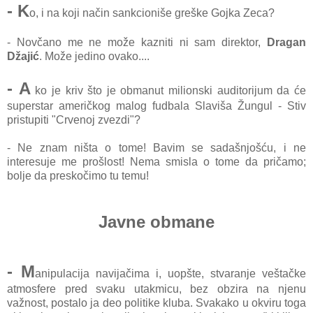
- K
o, i na koji način sankcioniše greške Gojka Zeca?
- Novčano me ne može kazniti ni sam direktor,
Dragan
Džajić
. Može jedino ovako....
- A
ko je kriv što je obmanut milionski auditorijum da će
superstar američkog malog fudbala Slaviša Žungul - Stiv
pristupiti "Crvenoj zvezdi"?
- Ne znam ništa o tome! Bavim se sadašnjošću, i ne
interesuje me prošlost! Nema smisla o tome da pričamo;
bolje da preskočimo tu temu!
Javne obmane
- M
anipulacija navijačima i, uopšte, stvaranje veštačke
atmosfere pred svaku utakmicu, bez obzira na njenu
važnost, postalo ja deo politike kluba. Svakako u okviru toga