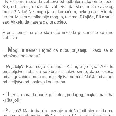
- Niko to ne može da zahteva od fudbalera ako on to neće.
Ko, od mene, može da zahteva da skočim sa savskog
mosta? Niko! Ne mogu ja, ni korbačem, nekog na nešto da
teram. Mislim da niko nije mogao, recimo,
Džajića, Pižona
ili
sad
Mrkelu
da natera da igra oštro.
Prema tome, na ono što neće niko da pristane to se i ne
zahteva.
- M
ogu li trener i igrač da budu prijatelji, i kako se to
odražava na terenu?
- Prijatelji? Pa, mogu da budu. Ali, igra je igra! Ako to
prijateljstvo treba da se koristi u takve svrhe, da se oseća
privilegovanim, onda od prijateljstva nema ništa! Ja odvajam
prijateljstvo od poslova i od terena.
- T
rener mora da bude: psiholog, pedagog, majka, maćeha
- i šta još?
- Šta još? Ma, treba da poznaje u dušu fudbalera - da mu
pomogne kad mu je najteže... Ja se, lično, trudim da svima