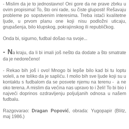
- Mislim da je to jednostavno! Oni gore da ne prave zbrku u
ovim propisima! To, što oni rade, su čiste gluposti! Rešavaju
probleme po sopstvenim interesima. Treba istaći kvalitetne
ljude, u prvom planu one koji nisu podložni uticaju,
grupašenja, bilo klupskog, pokrajinskog ili republičkog.
Onda bi, sigurno, fudbal došao na svoje...
- N
a kraju, da li bi imali još nešto da dodate a što smatrate
da je nedorečeno!
- Rekao bih još i ovo! Mnogo bi lepše bilo kad bi tu loptu
voleli, a ne toliko da je sapliću. I molio bih sve ljude koji su u
kontaktu s fudbalom da se posvete njemu na terenu - a ne
oko terena. A mislim da većina nas upravo to i želi! To bi bio i
najveći doprinos ozdravljenju poljuljanih odnosa u našem
fudbalu.
Razgovarao:
Dragan Popović
, obrada: Yugopapir (Blitz,
maj 1986.)