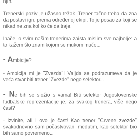
njih.
Trenerski poziv je užasno težak. Trener tačno treba da zna
da postavi igru prema određenoj ekipi. To je posao za koji se
nikad ne zna koliko će da traje.
Inače, o svim našim trenerima zaista mislim sve najbolje: a
to kažem što znam kojom se mukom muče...
- A
mbicije?
- Ambicija mi je "Zvezda"! Valjda se podrazumeva da je
veća stvar biti trener "Zvezde" nego selektor...
- N
e bih se složio s vama! Biti selektor Jugoslovenske
fudbalske reprezentacije je, za svakog trenera, više nego
čast?
- Izvinite, ali i ovo je čast! Kao trener "Crvene zvezde"
svakodnevno sam počastvovan, međutim, kao selektor bio
bih samo povremeno...