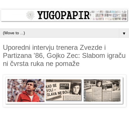
▼
Uporedni intervju trenera Zvezde i
Partizana '86, Gojko Zec: Slabom igraču
ni čvrsta ruka ne pomaže