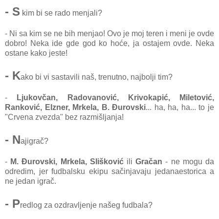
- S
kim bi se rado menjali?
- Ni sa kim se ne bih menjao! Ovo je moj teren i meni je ovde
dobro! Neka ide gde god ko hoće, ja ostajem ovde. Neka
ostane kako jeste!
- K
ako bi vi sastavili naš, trenutno, najbolji tim?
-
Ljukovčan, Radovanović, Krivokapić, Miletović,
Ranković, Elzner, Mrkela, B. Đurovski
... ha, ha, ha... to je
"Crvena zvezda" bez razmišljanja!
- N
ajigrač?
-
M. Đurovski, Mrkela, Slišković
ili
Gračan
- ne mogu da
odredim, jer fudbalsku ekipu sačinjavaju jedanaestorica a
ne jedan igrač.
- P
redlog za ozdravljenje našeg fudbala?