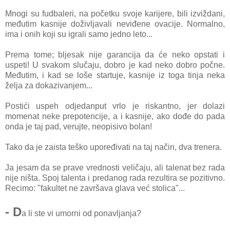
Mnogi su fudbaleri, na početku svoje karijere, bili izviždani,
međutim kasnije doživljavali neviđene ovacije. Normalno,
ima i onih koji su igrali samo jedno leto...
Prema tome; bljesak nije garancija da će neko opstati i
uspeti! U svakom slučaju, dobro je kad neko dobro počne.
Međutim, i kad se loše startuje, kasnije iz toga tinja neka
želja za dokazivanjem...
Postići uspeh odjedanput vrlo je riskantno, jer dolazi
momenat neke prepotencije, a i kasnije, ako dođe do pada
onda je taj pad, verujte, neopisivo bolan!
Tako da je zaista teško upoređivati na taj način, dva trenera.
Ja jesam da se prave vrednosti veličaju, ali talenat bez rada
nije ništa. Spoj talenta i predanog rada rezultira se pozitivno.
Recimo: "fakultet ne završava glava već stolica"...
- D
a li ste vi umorni od ponavljanja?