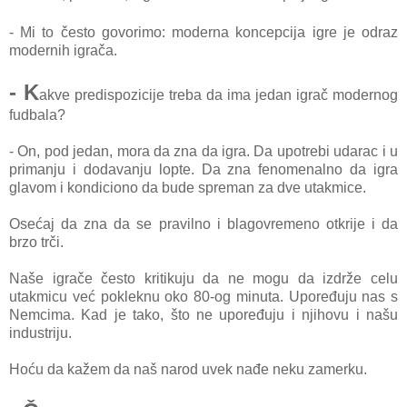
- Mi to često govorimo: moderna koncepcija igre je odraz
modernih igrača.
- K
akve predispozicije treba da ima jedan igrač modernog
fudbala?
- On, pod jedan, mora da zna da igra. Da upotrebi udarac i u
primanju i dodavanju lopte. Da zna fenomenalno da igra
glavom i kondiciono da bude spreman za dve utakmice.
Osećaj da zna da se pravilno i blagovremeno otkrije i da
brzo trči.
Naše igrače često kritikuju da ne mogu da izdrže celu
utakmicu već pokleknu oko 80-og minuta. Upoređuju nas s
Nemcima. Kad je tako, što ne upoređuju i njihovu i našu
industriju.
Hoću da kažem da naš narod uvek nađe neku zamerku.