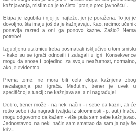
kažnjavanja, mislim da je to čisto "pranje pred javnošću".
Ekipa je izgubila i njoj je najteže, jer je poražena. To joj je
dovoljno, šta imaju još da je kažnjavaju. Kao, recimo: učenik
ponavlja razred a oni ga ponovo kazne. Zašto? Nema
potrebe!
Izgubljenu utakmicu treba posmatrati isključivo u tom smislu
- kako su se igrači odnosili i zalagali u igri. Konsekvence
mogu da snose i pojedinci za svoju neažurnost, normalno,
ako je evidentna.
Prema tome: ne mora biti cela ekipa kažnjena zbog
nezalaganja par igrača. Međutim, trener je uvek u
specifičnoj situaciji: ne kažnjava se, a ni nagrađuje!
Dobro, trener može - na neki način - i sebe da kazni, ali će
retko sebe i da nagradi (valjda iz skromnosti - p. aut.) Inače,
mogu odgovorno da kažem - više puta sam sebe kažnjavao.
Jednostavno, na neki način sam smatrao da sam ja najviše
kriv...