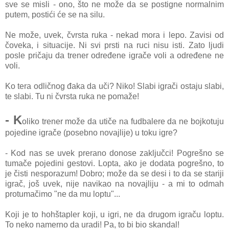
sve se misli - ono, što ne može da se postigne normalnim
putem, postići će se na silu.
Ne može, uvek, čvrsta ruka - nekad mora i lepo. Zavisi od
čoveka, i situacije. Ni svi prsti na ruci nisu isti. Zato ljudi
posle pričaju da trener određene igrače voli a određene ne
voli.
Ko tera odličnog đaka da uči? Niko! Slabi igrači ostaju slabi,
te slabi. Tu ni čvrsta ruka ne pomaže!
- K
oliko trener može da utiče na fudbalere da ne bojkotuju
pojedine igrače (posebno novajlije) u toku igre?
- Kod nas se uvek prerano donose zaključci! Pogrešno se
tumače pojedini gestovi. Lopta, ako je dodata pogrešno, to
je čisti nesporazum! Dobro; može da se desi i to da se stariji
igrač, još uvek, nije navikao na novajliju - a mi to odmah
protumačimo "ne da mu loptu"...
Koji je to hohštapler koji, u igri, ne da drugom igraču loptu.
To neko namerno da uradi! Pa, to bi bio skandal!