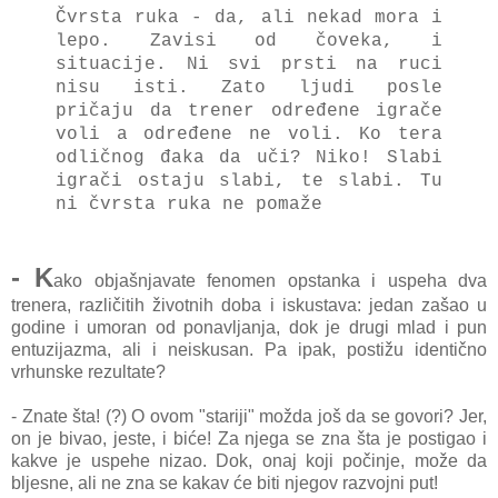
Čvrsta ruka - da, ali nekad mora i
lepo. Zavisi od čoveka, i
situacije. Ni svi prsti na ruci
nisu isti. Zato ljudi posle
pričaju da trener određene igrače
voli a određene ne voli. Ko tera
odličnog đaka da uči? Niko! Slabi
igrači ostaju slabi, te slabi. Tu
ni čvrsta ruka ne pomaže
- K
ako objašnjavate fenomen opstanka i uspeha dva
trenera, različitih životnih doba i iskustava: jedan zašao u
godine i umoran od ponavljanja, dok je drugi mlad i pun
entuzijazma, ali i neiskusan. Pa ipak, postižu identično
vrhunske rezultate?
- Znate šta! (?) O ovom "stariji" možda još da se govori? Jer,
on je bivao, jeste, i biće! Za njega se zna šta je postigao i
kakve je uspehe nizao. Dok, onaj koji počinje, može da
bljesne, ali ne zna se kakav će biti njegov razvojni put!