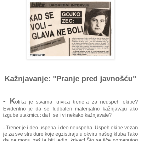
Kažnjavanje: "Pranje pred javnošću"
- K
olika je stvarna krivica trenera za neuspeh ekipe?
Evidentno je da se fudbaleri materijalno kažnjavaju ako
izgube utakmicu: da li se i vi nekako kažnjavate?
- Trener je i deo uspeha i deo neuspeha. Uspeh ekipe vezan
je za sve strukture koje egzistiraju u okviru našeg kluba Tako
da ne mogu baš ja biti jedini krivac! Što se tiče pomenutog