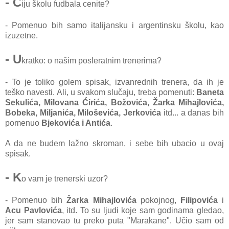
- Č
iju školu fudbala cenite?
- Pomenuo bih samo italijansku i argentinsku školu, kao
izuzetne.
- U
kratko: o našim posleratnim trenerima?
- To je toliko golem spisak, izvanrednih trenera, da ih je
teško navesti. Ali, u svakom slučaju, treba pomenuti:
Baneta
Sekulića, Milovana Ćirića, Božovića, Žarka Mihajlovića,
Bobeka, Miljanića, Miloševića, Jerkovića
itd... a danas bih
pomenuo
Bjekovića i Antića
.
A da ne budem lažno skroman, i sebe bih ubacio u ovaj
spisak.
- K
o vam je trenerski uzor?
- Pomenuo bih
Žarka Mihajlovića
pokojnog,
Filipovića
i
Acu Pavlovića
, itd. To su ljudi koje sam godinama gledao,
jer sam stanovao tu preko puta "Marakane". Učio sam od