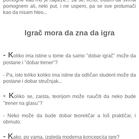
pomognem ali, neki put, i ne uspem, pa se sve protumači
kao da nisam hteo...
Igrač mora da zna da igra
- K
oliko ima istine u tome da samo "dobar igrač" može da
postane i "dobar trener"?
- Pa, isto toliko koliko ima istine da odličan student može da
postane i dobar stručnjak...
- K
oliko se, zaista, teorijom može naučiti da neko bude
"trener na glasu"?
- Neko može da bude dobar teoretičar a loš praktičar, i
obrnuto.
- K
ako, po vama, izgleda moderna koncepcija igre?