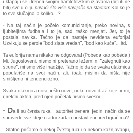
uklapaju se i treneri svojim hamletovskim izjavama (biti ili ne
biti) sve u cilju
privući što više navijača na stadion
: Koliko je
to sve slučajno, a koliko... ?
- Na taj način je počelo komuniciranje, preko novina, s
ljubiteljima fudbala i to je, sad, teško menjati. Jer, to je
postala navika. Tačno je da nastaje neviđena euforija!
Uzvikuju se parole "bod zlata vredan", "bod kao kuća"... itd.
Ta euforija nama nikako ne odgovara! (Pobeda kao pobeda!)
Mi, Jugosloveni, nismo ni preterano ležerni ni "zategnuti kao
strune", mi smo više inadžije. Tačno je da se svaka utakmica
populariše na svoj način, ali, ipak, mislim da ništa nije
smišljeno ni tendenciozno.
Svaka utakmica nosi nešto novo, neku novu draž koje ni mi,
direktni akteri, pred njen početak nismo svesni.
- D
a li su čvrsta ruka, i autoritet trenera, jedini način da se
sprovedu sve ideje i radni zadaci postavljeni pred igračima?
- Stalno pričamo o nekoj čvrstoj ruci i o nekom kažnjavanju,