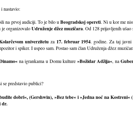
i nastavio:
Beogradskoj opereti
 na prvoj audiciji. To je bilo u
. Ni u kor me nis
Udruženje džez muzičara
u je organizovalo
. Od 128 prijavljenih ušao
Kolarčevom univerzitetu
17. februar 1954
za
. godine. Za taj javn
mpozitor i spiker. I uspeo sam. Postao sam član Udruženja džez muziča
»Dinamo«
»Božidar Adžija«
Guber
na igrankama u Domu kulture
, na
si se predstavio publici?
budite dobri«, (Gershwin), »Bez tebe« i »Jedna noć na Kostreni« 
 dr.