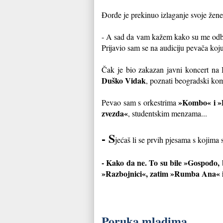
Đorđe je prekinuo izlaganje svoje žene 
- A sad da vam kažem kako su me odbili
Prijavio sam se na audiciju pevača koj
Čak je bio zakazan javni koncert na
Duško Vidak
, poznati beogradski ko
»Kombo« i 
Pevao sam s orkestrima
zvezda«
, studentskim menzama...
- S
jećaš li se prvih pjesama s kojima 
- Kako da ne. To su bile »Gospođo, 
»Razbojnici«, zatim »Rumba Ana« i
Poruka mladima