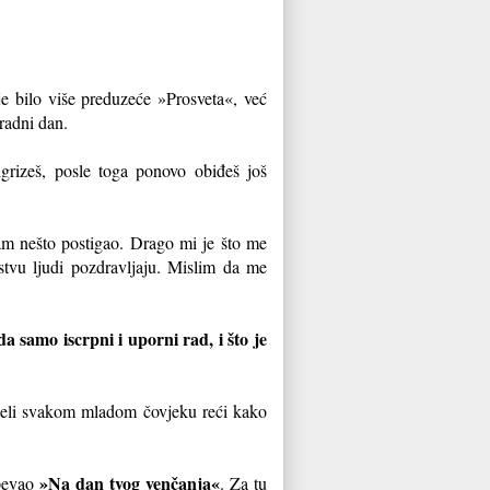
ije bilo više preduzeće »Prosveta«, već
 radni dan.
igrizeš, posle toga ponovo obiđeš još
sam nešto postigao. Drago mi je što me
stvu ljudi pozdravljaju. Mislim da me
 samo iscrpni i uporni rad, i što je
a želi svakom mladom čovjeku reći kako
»Na dan tvog venčanja«
 pevao
. Za tu