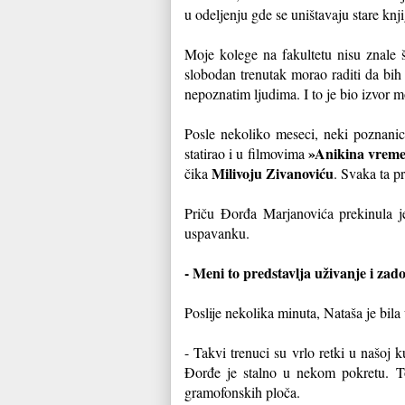
u odeljenju gde se uništavaju stare kn
Moje kolege na fakultetu nisu znale 
slobodan trenutak morao raditi da bih
nepoznatim ljudima. I to je bio izvor m
Posle nekoliko meseci, neki poznani
»Anikina vrem
statirao i u filmovima
Milivoju Zivanoviću
čika
. Svaka ta p
Priču Đorđa Marjanovića prekinula 
uspavanku.
- Meni to predstavlja uživanje i zad
Poslije nekolika minuta, Nataša je bil
- Takvi trenuci su vrlo retki u našoj 
Đorđe je stalno u nekom pokretu. To 
gramofonskih ploča.