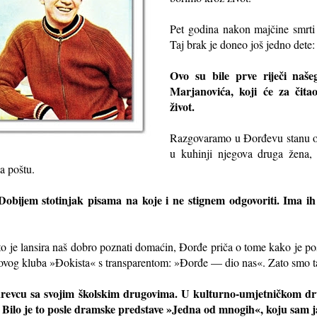
Pet godina nakon majčine smrti 
Taj brak je doneo još jedno dete:
Ovo su bile prve riječi naš
Marjanovića, koji će za čitao
život.
Razgovaramo u Đorđevu stanu 
u kuhinji njegova druga žena,
a poštu.
 Dobijem stotinjak pisama na koje i ne stignem odgovoriti. Ima ih i
 je lansira naš dobro poznati domaćin, Đorđe priča o tome kako je post
ovog kluba »Đokista« s transparentom: »Đorđe — dio nas«. Zato smo tako
arevcu sa svojim školskim drugovima. U kulturno-umjetničkom dru
Bilo je to posle dramske predstave »Jedna od mnogih«, koju sam ja