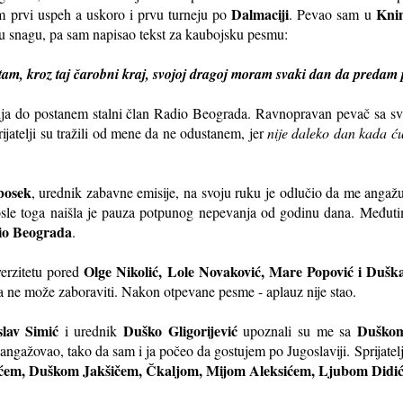
Dalmaciji
Knin
 prvi uspeh a uskoro i prvu turneju po
. Pevao sam u
ku snagu, pa sam napisao tekst za kaubojsku pesmu:
m, kroz taj čarobni kraj, svojoj dragoj moram svaki dan da predam p
želja do postanem stalni član Radio Beograda. Ravnopravan pevač sa s
rijatelji su tražili od mene da ne odustanem, jer
nije daleko dan kada ću
bosek
, urednik zabavne emisije, na svoju ruku je odlučio da me angažu
sle toga naišla je pauza potpunog nepevanja od godinu dana. Međutim
io Beograda
.
Olge Nikolić, Lole Novaković, Mare Popović i Duška
verzitetu pored
da ne može zaboraviti. Nakon otpevane pesme - aplauz nije stao.
slav Simić
Duško Gligorijević
Duškom
i urednik
upoznali su me sa
ngažovao, tako da sam i ja počeo da gostujem po Jugoslaviji. Sprijatel
ćem, Duškom Jakšičem, Čkaljom, Mijom Aleksićem, Ljubom Didić