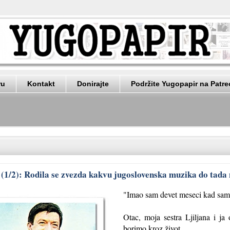
ru
Kontakt
Donirajte
Podržite Yugopapir na Patr
(1/2): Rodila se zvezda kakvu jugoslovenska muzika do tada n
"Imao sam devet meseci kad sam
Otac, moja sestra Ljiljana i ja
borimo kroz život.