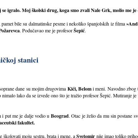
joj se igralo. Moj školski drug, koga smo zvali Nale Grk, molio me
»Anda
 pamet bile su dalmatinske pesme i nekoliko španjolskih iz filma
Požarevca
Šepić
. Podučavao me je profesor
.
ičkoj stanici
Kići, Belom
za soprane dane su mojim drugovima
i meni. Navodno zbog t
lo nimalo lako da se izvede ono što je tražio profesor Šepić. Mutiranje j
Beograd
i put me je dalje vodio u
. Otac je želio da mu sin postane 
ceutski fakultet.
Svetomir
je školovati moju sestru, brata i mene, a
nije imao toliko prih