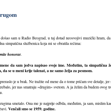
prugom
a, došao sam u Radio Beograd, u taj dotad neosvojivi muzički hram, da
dna simpatična službenica koja mi se obratila rečima:
imite honorar.
 mene da sam jedva napisao svoje ime. Međutim, ta simpatična ž
a, da se u meni krije talenat, a ne samo želja za pesmom.
preraslo je u brak. Ne tražite od mene da o tome pričam sve detalje, jer 
trebalo, jer nas smatraju »drugim« svetom. A ja želim da budem ovog tr
tu.
drugima smetalo. Ona me je najprije odbila, međutim, ja sam, mislim kao
Venčali smo se 1959. godine.
ubavi.