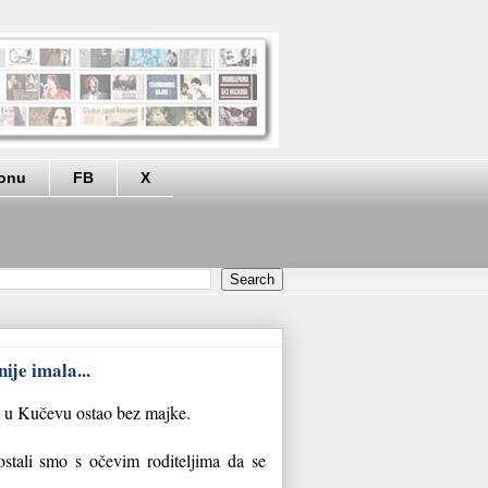
eonu
FB
X
ije imala...
 u Kučevu ostao bez majke.
 ostali smo s očevim roditeljima da se