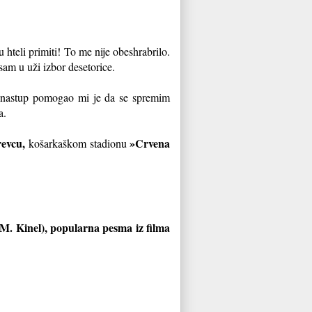
u hteli primiti! To me nije obeshrabrilo.
 sam u uži izbor desetorice.
i nastup pomogao mi je da se spremim
ra.
evcu,
»Crvena
košarkaškom stadionu
(M. Kinel), popularna pesma iz filma