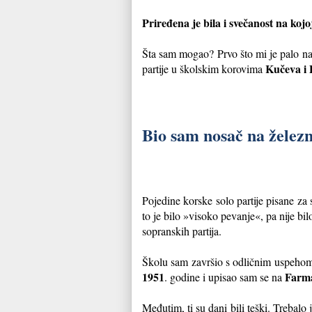
Priređena je bila i svečanost na ko
Šta sam mogao? Prvo što mi je palo na
Kučeva i 
partije u školskim korovima
Bio sam nosač na železn
Pojedine korske solo partije pisane 
to je bilo »visoko pevanje«, pa nije bi
sopranskih partija.
Školu sam završio s odličnim uspehom 
1951
Farma
. godine i upisao sam se na
Međutim, ti su dani bili teški. Trebalo 