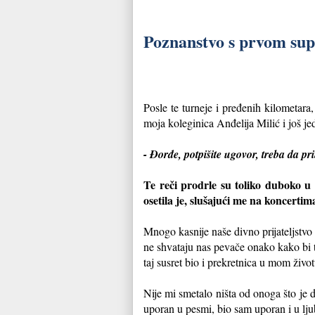
Poznanstvo s prvom su
Posle te turneje i pređenih kilometar
moja koleginica Anđelija Milić i još je
- Đorđe, potpišite ugovor, treba da pr
Te reči prodrle su toliko duboko u
osetila je, slušajući me na koncertim
Mnogo kasnije naše divno prijateljstvo 
ne shvataju nas pevače onako kako bi 
taj susret bio i prekretnica u mom živo
Nije mi smetalo ništa od onoga što je 
uporan u pesmi, bio sam uporan i u lj