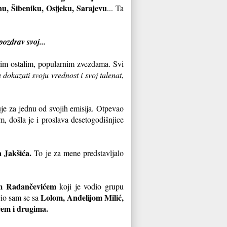
u, Šibeniku, Osijeku, Sarajevu
... Ta
ozdrav svoj...
vim ostalim, popularnim zvezdama. Svi
 dokazati svoju vrednost i svoj talenat
,
je za jednu od svojih emisija. Otpevao
, došla je i proslava desetogodišnjice
 Jakšića.
To je za mene predstavljalo
 Radančevićem
koji je vodio grupu
Lolom, Anđelijom Milić,
jio sam se sa
em i drugima.