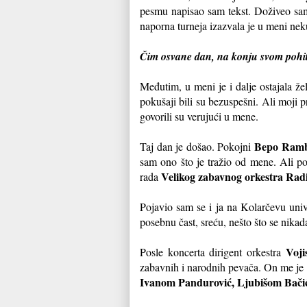
pesmu napisao sam tekst. Doživeo sam
naporna turneja izazvala je u meni ne
Čim osvane dan, na konju svom pohita
Međutim, u meni je i dalje ostajala 
pokušaji bili su bezuspešni. Ali moji p
govorili su verujući u mene.
Bepo Ram
Taj dan je došao. Pokojni
sam ono što je tražio od mene. Ali po
Velikog zabavnog orkestra Rad
rada
Pojavio sam se i ja na Kolarčevu uni
posebnu čast, sreću, nešto što se nika
Voji
Posle koncerta dirigent orkestra
zabavnih i narodnih pevača. On me je a
Ivanom Pandurović, Ljubišom Bači