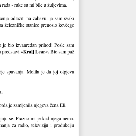
 rada - ruke su mi bile u žuljevima.
enja odlazili na zabavu, ja sam svaki
sa železničke stanice prenosio kovčege
To je bio izvanredan prihod! Posle sam
»Kralj Lear«.
 predstavi
Bio sam paž
ije spavanja. Molila je da joj otpjeva
u.
rđa je zamijenila njegova žena Eli.
uju se. Prazno mi je kad njega nema.
nja za radio, televiziju i produkciju