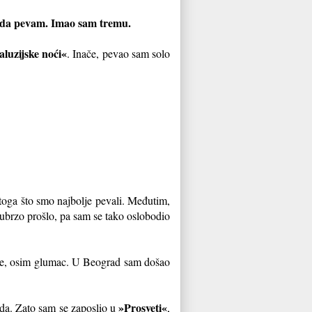
 je da pevam. Imao sam tremu.
luzijske noći«
. Inače, pevao sam solo
oga što smo najbolje pevali. Međutim,
e ubrzo prošlo, pa sam se tako oslobodio
sve, osim glumac. U Beograd sam došao
»Prosveti«
oda. Zato sam se zaposlio u
,