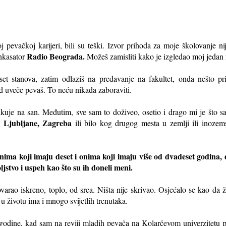
 pevačkoj karijeri, bili su teški. Izvor prihoda za moje školovanje n
Radio Beograda.
nkasator
Možeš zamisliti kako je izgledao moj jedan
set stanova, zatim odlaziš na predavanje na fakultet, onda nešto pr
ad uveče pevaš. To neću nikada zaboraviti.
ikuje na san. Međutim, sve sam to doživeo, osetio i drago mi je što 
 Ljubljane, Zagreba
ili bilo kog drugog mesta u zemlji ili inozem
ma koji imaju deset i onima koji imaju više od dvadeset godina, da
jstvo i uspeh kao što su ih doneli meni.
varao iskreno, toplo, od srca. Ništa nije skrivao. Osjećalo se kao d
o u životu ima i mnogo svijetlih trenutaka.
 godine, kad sam na reviji mladih pevača na Kolarčevom univerzitetu