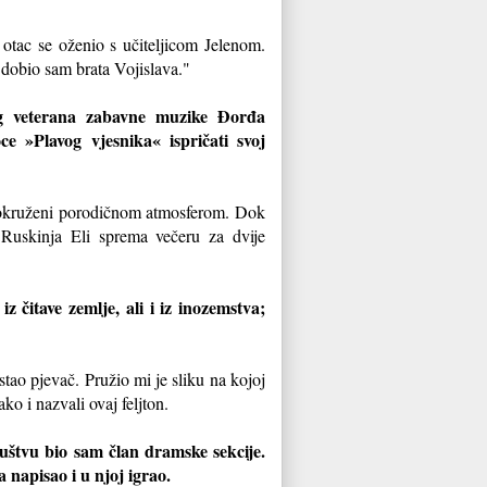
otac se oženio s učiteljicom Jelenom.
 dobio sam brata Vojislava."
eg veterana zabavne muzike Đorđa
ce »Plavog vjesnika« ispričati svoj
okruženi porodičnom atmosferom. Dok
 Ruskinja Eli sprema večeru za dvije
z čitave zemlje, ali i iz inozemstva;
ao pjevač. Pružio mi je sliku na kojoj
 i nazvali ovaj feljton.
štvu bio sam član dramske sekcije.
 napisao i u njoj igrao.