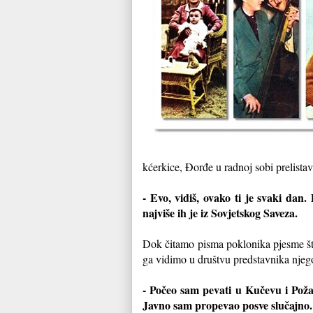
kćerkice, Đorđe u radnoj sobi prelistav
- Evo, vidiš, ovako ti je svaki dan.
najviše ih je iz Sovjetskog Saveza.
Dok čitamo pisma poklonika pjesme što
ga vidimo u društvu predstavnika njeg
- Počeo sam pevati u Kučevu i Pož
Javno sam propevao posve slučajno. 