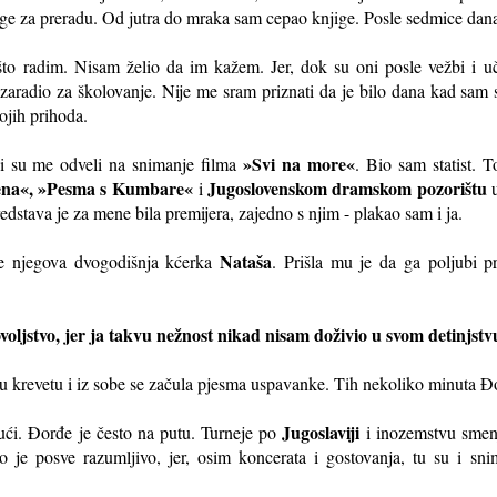
jige za preradu. Od jutra do mraka sam cepao knjige. Posle sedmice dana
što radim. Nisam želio da im kažem. Jer, dok su oni posle vežbi i uč
 zaradio za školovanje. Nije me sram priznati da je bilo dana kad sam 
ojih prihoda.
»Svi na more«
ci su me odveli na snimanje filma
. Bio sam statist. 
ena«, »Pesma s Kumbare«
Jugoslovenskom dramskom pozorištu
i
u
redstava je za mene bila premijera, zajedno s njim - plakao sam i ja.
Nataša
je njegova dvogodišnja kćerka
. Prišla mu je da ga poljubi pr
ovoljstvo, jer ja takvu nežnost nikad nisam doživio u svom detinjstv
a u krevetu i iz sobe se začula pjesma uspavanke. Tih nekoliko minuta Đo
Jugoslaviji
kući. Đorđe je često na putu. Turneje po
i inozemstvu smenj
je posve razumljivo, jer, osim koncerata i gostovanja, tu su i snima