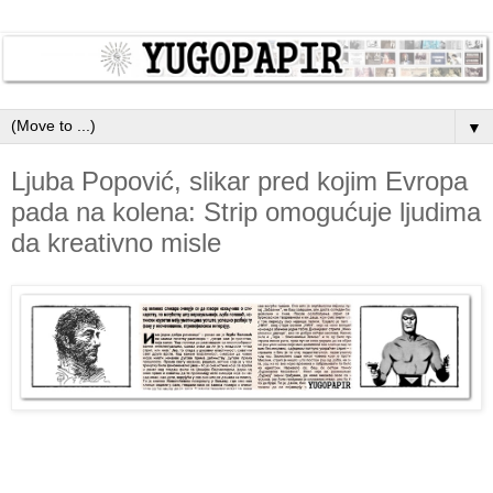
▼
Ljuba Popović, slikаr pred kojim Evropа
pаdа nа kolenа: Strip omogućuje ljudimа
dа kreаtivno misle