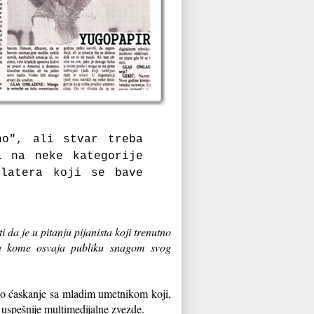
no", ali stvar treba
i na neke kategorije
alatera koji se bave
da je u pitanju pijanista koji trenutno
na kome osvaja publiku snagom svog
tno ćaskanje sa mladim umetnikom koji,
 uspešnije multimedijalne zvezde.