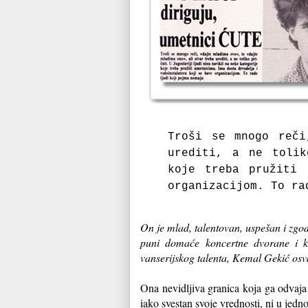
Troši se mnogo reči
urediti, a ne tolik
koje treba pružiti 
organizacijom. To ra
On je mlad, talentovan, uspešan i zgod
puni domaće koncertne dvorane i k
vanserijskog talenta, Kemal Gekić os
Ona nevidljiva granica koja ga odvaja
iako svestan svoje vrednosti, ni u jed