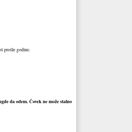
oš prošle godine.
rugde da odem. Čovek ne može stalno