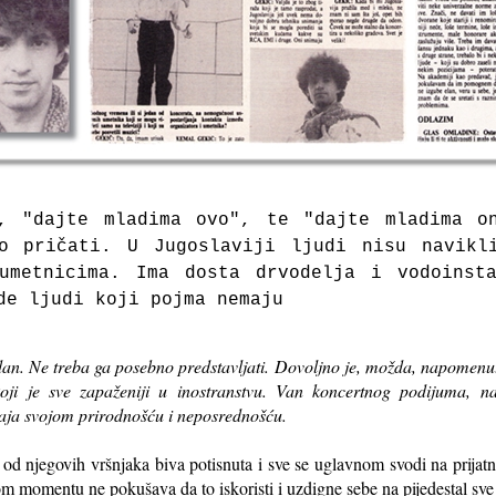
, "dajte mladima ovo", te "dajte mladima o
o pričati. U Jugoslaviji ljudi nisu navikl
umetnicima. Ima dosta drvodelja i vodoinst
de ljudi koji pojma nemaju
an. Ne treba ga posebno predstavljati. Dovoljno je, možda, napomenuti 
oji je sve zapaženiji u inostranstvu. Van koncertnog podijuma, 
vaja svojom prirodnošću i neposrednošću.
 od njegovih vršnjaka biva potisnuta i sve se uglavnom svodi na prija
nom momentu ne pokušava da to iskoristi i uzdigne sebe na pijedestal sve