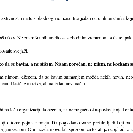
ivnosti i malo slobodnog vremena ili si jedan od onih umetnika koji s
š takav. Ne znam šta bih uradio sa slobodnim vremenom, a da to ipak 
ostaje sve jači.
eo da se bavim, a ne stižem. Nisam poročan, ne pijem, ne kockam se
im filmom, džezom, da se bavim snimanjem možda nekih novih, neobičn
menu klasične muzike, ali na jedan novi način.
 lošu organizaciju koncerata, na nemogućnost uspostavljanja kontak
 koji o tome pojma nemaju. Da pogledamo samo profile ljudi koji rad
e organizacijom. Oni možda mogu biti sposobni za to, ali je neophodno j