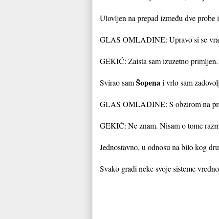
Ulovljen na prepad između dve probe i
GLAS OMLADINE: Upravo si se vratio 
GEKIĆ: Zaista sam izuzetno primljen.
Šopena
Svirao sam
i vrlo sam zadovol
GLAS OMLADINE: S obzirom na presuda
GEKIĆ: Ne znam. Nisam o tome razmišl
Jednostavno, u odnosu na bilo kog dr
Svako gradi neke svoje sisteme vrednos