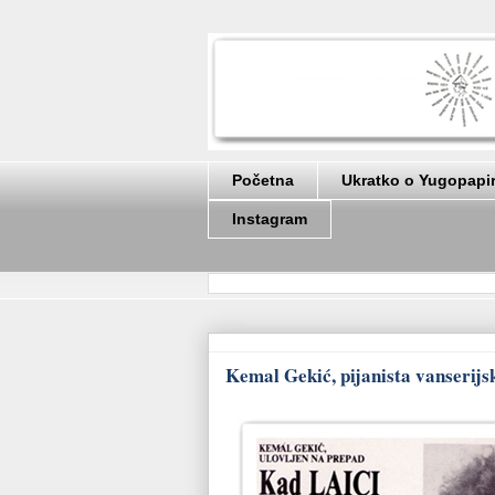
Početna
Ukratko o Yugopapi
Instagram
Kemal Gekić, pijanista vanserijsk