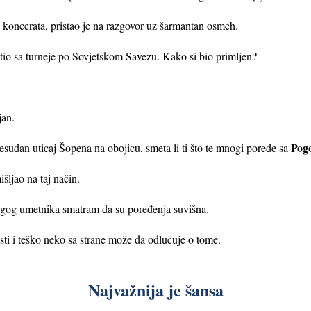
 koncerata, pristao je na razgovor uz šarmantan osmeh.
sa turneje po Sovjetskom Savezu. Kako si bio primljen?
jan.
Pog
n uticaj Šopena na obojicu, smeta li ti što te mnogi porede sa
jao na taj način.
ugog umetnika smatram da su poređenja suvišna.
ti i teško neko sa strane može da odlučuje o tome.
Najvažnija je šansa