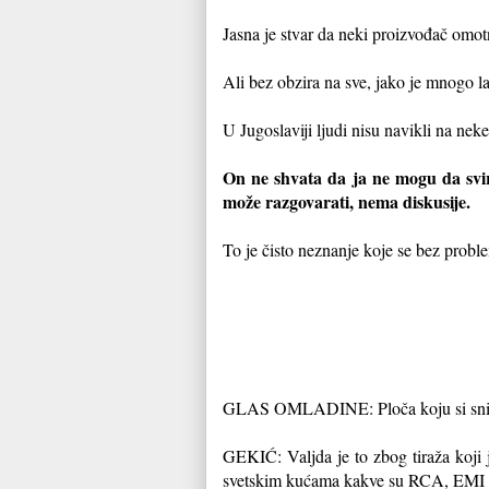
Jasna je stvar da neki proizvođač omotn
Ali bez obzira na sve, jako je mnogo lai
U Jugoslaviji ljudi nisu navikli na neke
On ne shvata da ja ne mogu da svi
može razgovarati, nema diskusije.
To je čisto neznanje koje se bez proble
GLAS OMLADINE: Ploča koju si snimio
GEKIĆ: Valjda je to zbog tiraža koji 
svetskim kućama kakve su RCA, EMI i