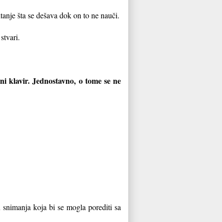
tanje šta se dešava dok on to ne nauči.
stvari.
 klavir. Jednostavno, o tome se ne
 snimanja koja bi se mogla porediti sa