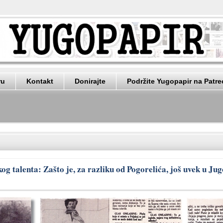
ru
Kontakt
Donirajte
Podržite Yugopapir na Patr
og talenta: Zašto je, za razliku od Pogorelića, još uvek u Jug