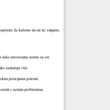
 spremni da kažemo da mi ne valjamo,
ti neke univerzalne norme za sve.
ako zaslužuju više.
nekim pozicijama poterati.
sretati s raznim problemima.