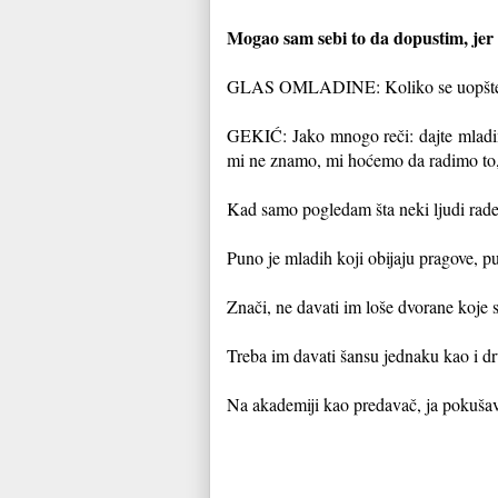
Mogao sam sebi to da dopustim, jer 
GLAS OMLADINE: Koliko se uopšte kod
GEKIĆ: Jako mnogo reči: dajte mladi
mi ne znamo, mi hoćemo da radimo to, al
Kad samo pogledam šta neki ljudi rade
Puno je mladih koji obijaju pragove, p
Znači, ne davati im loše dvorane koje s
Treba im davati šansu jednaku kao i dru
Na akademiji kao predavač, ja pokušav