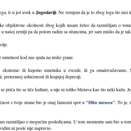
Jugoslaviji
 ti si još uvek u
. Ne verujem da je to zbog toga što nisi
e objektivne okolnosti zbog kojih nisam želeo da razmišljam o tom
 našoj zemlji pa da potom radim sa strancima, jer sam mislio da je takav
olje.
metnost kod nas spala na niske grane.
kstreme: ili kujemo umetnika u zvezde, ili ga omalovažavamo. 
, preteranoj ushićenosti ili krajnjoj depresiji.
se priča što se tiče kulture, a nije ni toliko blistava kao što neki kažu. 
"Hitu meseea"
t s tvoje strane bio je onaj famozni spot u
. To je, 
m razmišljao o mogućim posledicama. U tom momentu sam bio u tom št
vidim ni posle nije napravio.