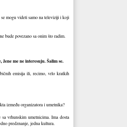
e mogu videti samo na televiziji i koji
ne bude povezano sa onim što radim.
, žene me ne interesuju. Šalim se.
ih emisija ili, recimo, vrlo kratkih
ta između organizatora i umetnika?
e sa vrhunskim umetnicima. Ima dosta
edno predznanje, jedna kultura.