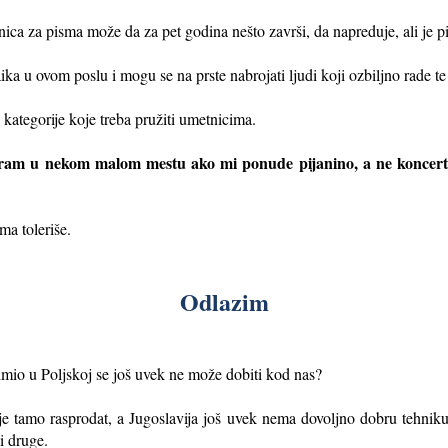
ica za pisma može da za pet godina nešto završi, da napreduje, ali je pi
ka u ovom poslu i mogu se na prste nabrojati ljudi koji ozbiljno rade te 
 kategorije koje treba pružiti umetnicima.
ram u nekom malom mestu ako mi ponude pijanino, a ne koncertni
ma toleriše.
Odlazim
 u Poljskoj se još uvek ne može dobiti kod nas?
je tamo rasprodat, a Jugoslavija još uvek nema dovoljno dobru tehniku
 druge.