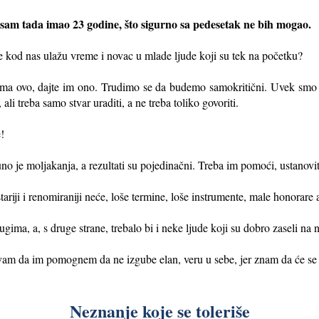
sam tada imao 23 godine, što sigurno sa pedesetak ne bih mogao.
 nas ulažu vreme i novac u mlade ljude koji su tek na početku?
ma ovo, dajte im ono. Trudimo se da budemo samokritični. Uvek smo
i treba samo stvar uraditi, a ne treba toliko govoriti.
!
uno je moljakanja, a rezultati su pojedinačni. Treba im pomoći, ustanovi
tariji i renomiraniji neće, loše termine, loše instrumente, male honorare 
gima, a, s druge strane, trebalo bi i neke ljude koji su dobro zaseli na 
am da im pomognem da ne izgube elan, veru u sebe, jer znam da će se 
Neznanje koje se toleriše