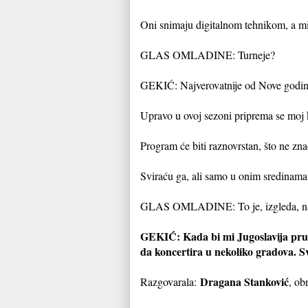
Oni snimaju digitalnom tehnikom, a mi
GLAS OMLADINE: Turneje?
GEKIĆ: Najverovatnije od Nove godine
Upravo u ovoj sezoni priprema se moj k
Program će biti raznovrstan, što ne zna
Sviraću ga, ali samo u onim sredinama 
GLAS OMLADINE: To je, izgleda, naja
GEKIĆ: Kada bi mi Jugoslavija pruž
da koncertira u nekoliko gradova. Sve
Dragana Stanković
Razgovarala:
, ob