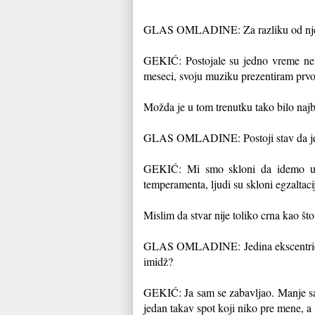
GLAS OMLADINE: Za razliku od njega,
GEKIĆ: Postojale su jedno vreme nek
meseci, svoju muziku prezentiram prvo u
Možda je u tom trenutku tako bilo najb
GLAS OMLADINE: Postoji stav da je u
GEKIĆ: Mi smo skloni da idemo u e
temperamenta, ljudi su skloni egzaltaciji
Mislim da stvar nije toliko crna kao što 
GLAS OMLADINE: Jedina ekscentričnos
imidž?
GEKIĆ: Ja sam se zabavljao. Manje sa
jedan takav spot koji niko pre mene, a 