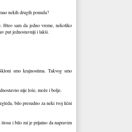
 imao nekih drugih ponuda?
e. Hteo sam da jedno vreme, nekoliko
 put jednostavniji i lakši.
Skloni smo krajnostima. Takvog smo
Jednostavno nije loše, može i bolje.
izgleda, bilo presudno za neki tvoj lični
osu i bilo mi je prijatno da napravim