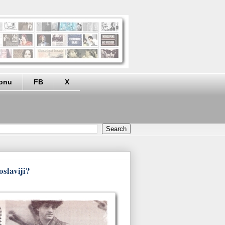
eonu
FB
X
oslaviji?