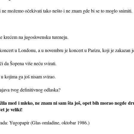
 ne možemo očekivati tako nešto i ne znam gde bi se to moglo snimiti.
 krećem na jugoslovensku tureneju.
oncert u Londonu, a u novembru je koncert u Parizu, koji je zakazan j
či da Šopena više neću svirati.
u kojima ga još nisam svirao.
va tvog definitivnog odlaska?
ila med i mleko, ne znam ni sam šta još, opet bih morao negde d
t je veliki!
rada: Yugopapir (Glas omladine, oktobar 1986.)