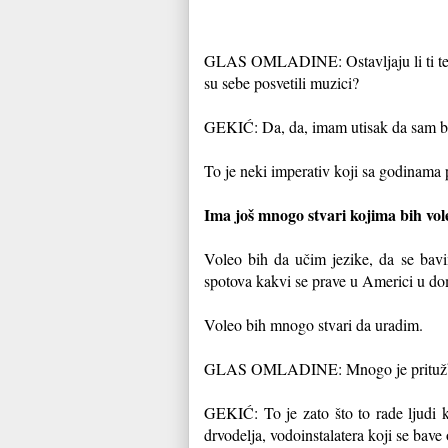
GLAS OMLADINE: Ostavljaju li ti te akt
su sebe posvetili muzici?
GEKIĆ: Da, da, imam utisak da sam ba
To je neki imperativ koji sa godinama p
Ima još mnogo stvari kojima bih vol
Voleo bih da učim jezike, da se bav
spotova kakvi se prave u Americi u do
Voleo bih mnogo stvari da uradim.
GLAS OMLADINE: Mnogo je pritužbi na
GEKIĆ: To je zato što to rade ljudi
drvodelja, vodoinstalatera koji se bav