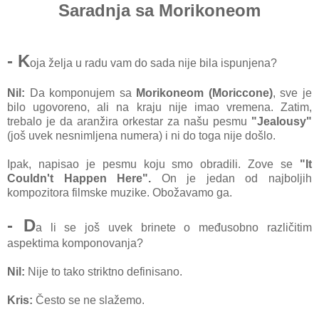
Saradnja sa Morikoneom
- K
oja želja u radu vam do sada nije bila ispunjena?
Nil:
Da komponujem sa
Morikoneom (Moriccone)
, sve je
bilo ugovoreno, ali na kraju nije imao vremena. Zatim,
trebalo je da aranžira orkestar za našu pesmu
"Jealousy"
(još uvek nesnimljena numera) i ni do toga nije došlo.
Ipak, napisao je pesmu koju smo obradili. Zove se
"It
Couldn't Happen Here".
On je jedan od najboljih
kompozitora filmske muzike. Obožavamo ga.
- D
a li se još uvek brinete o međusobno različitim
aspektima komponovanja?
Nil:
Nije to tako striktno definisano.
Kris:
Često se ne slažemo.