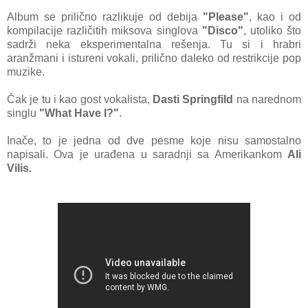
Album se prilično razlikuje od debija
"Please"
, kao i od
kompilacije različitih miksova singlova
"Disco"
, utoliko što
sadrži neka eksperimentalna rešenja. Tu si i hrabri
aranžmani i istureni vokali, prilično daleko od restrikcije pop
muzike.
Čak je tu i kao gost vokalista,
Dasti Springfild
na narednom
singlu
"What Have I?"
.
Inače, to je jedna od dve pesme koje nisu samostalno
napisali. Ova je urađena u saradnji sa Amerikankom
Ali
Vilis.