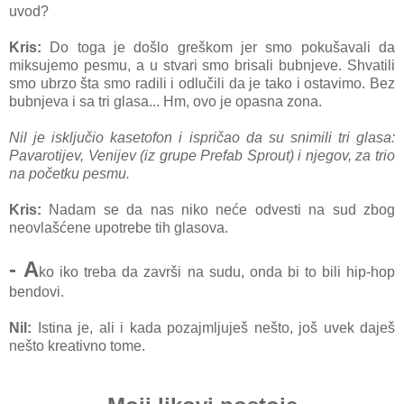
uvod?
Kris:
Do toga je došlo greškom jer smo pokušavali da
miksujemo pesmu, a u stvari smo brisali bubnjeve. Shvatili
smo ubrzo šta smo radili i odlučili da je tako i ostavimo. Bez
bubnjeva i sa tri glasa... Hm, ovo je opasna zona.
Nil je isključio kasetofon i ispričao da su snimili tri glasa:
Pavarotijev, Venijev (iz grupe Prefab Sprout) i njegov, za trio
na početku pesmu.
Kris:
Nadam se da nas niko neće odvesti na sud zbog
neovlašćene upotrebe tih glasova.
- A
ko iko treba da završi na sudu, onda bi to bili hip-hop
bendovi.
Nil:
Istina je, ali i kada pozajmljuješ nešto, još uvek daješ
nešto kreativno tome.