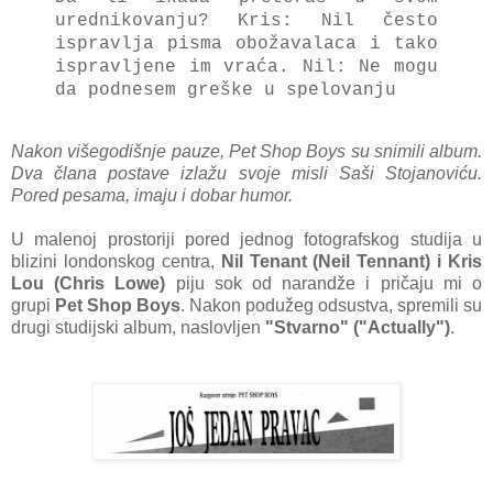
urednikovanju? Kris: Nil često
ispravlja pisma obožavalaca i tako
ispravljene im vraća. Nil: Ne mogu
da podnesem greške u spelovanju
Nakon višegodišnje pauze, Pet Shop Boys su snimili album.
Dva člana postave izlažu svoje misli Saši Stojanoviću.
Pored pesama, imaju i dobar humor.
U malenoj prostoriji pored jednog fotografskog studija u
blizini londonskog centra,
Nil Tenant (Neil Tennant) i Kris
Lou (Chris Lowe)
piju sok od narandže i pričaju mi o
grupi
Pet Shop Boys
. Nakon podužeg odsustva, spremili su
drugi studijski album, naslovljen
"Stvarno" ("Actually")
.