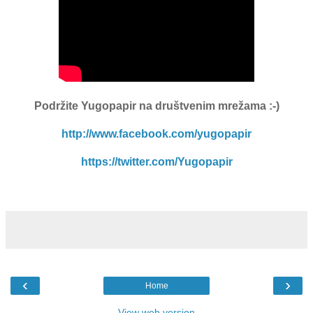
Podržite Yugopapir
na društvenim mrežama :-)
http://www.facebook.com/yugopapir
https://twitter.com/Yugopapir
‹
›
Home
View web version