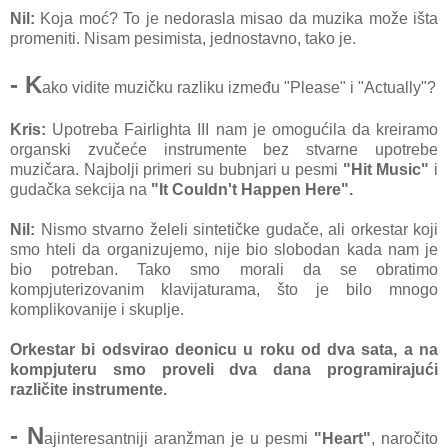
Nil:
Koja moć? To je nedorasla misao da muzika može išta
promeniti. Nisam pesimista, jednostavno, tako je.
- K
ako vidite muzičku razliku između "Please" i "Actually"?
Kris:
Upotreba Fairlighta III nam je omogućila da kreiramo
organski zvučeće instrumente bez stvarne upotrebe
muzičara. Najbolji primeri su bubnjari u pesmi
"Hit Music"
i
gudačka sekcija na
"It Couldn't Happen Here".
Nil:
Nismo stvarno želeli sintetičke gudače, ali orkestar koji
smo hteli da organizujemo, nije bio slobodan kada nam je
bio potreban. Tako smo morali da se obratimo
kompjuterizovanim klavijaturama, što je bilo mnogo
komplikovanije i skuplje.
Orkestar bi odsvirao deonicu u roku od dva sata, a na
kompjuteru smo proveli dva dana programirajući
različite instrumente.
- N
ajinteresantniji aranžman je u pesmi
"Heart"
, naročito