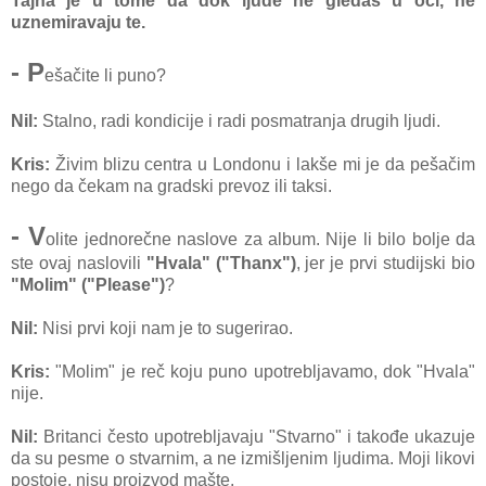
Tajna je u tome da dok ljude ne gledaš u oči, ne
uznemiravaju te.
- P
ešačite li puno?
Nil:
Stalno, radi kondicije i radi posmatranja drugih ljudi.
Kris:
Živim blizu centra u Londonu i lakše mi je da pešačim
nego da čekam na gradski prevoz ili taksi.
- V
olite jednorečne naslove za album. Nije li bilo bolje da
ste ovaj naslovili
"Hvala" ("Thanx")
, jer je prvi studijski bio
"Molim" ("Please")
?
Nil:
Nisi prvi koji nam je to sugerirao.
Kris:
"Molim" je reč koju puno upotrebljavamo, dok "Hvala"
nije.
Nil:
Britanci često upotrebljavaju "Stvarno" i takođe ukazuje
da su pesme o stvarnim, a ne izmišljenim ljudima. Moji likovi
postoje, nisu proizvod mašte.