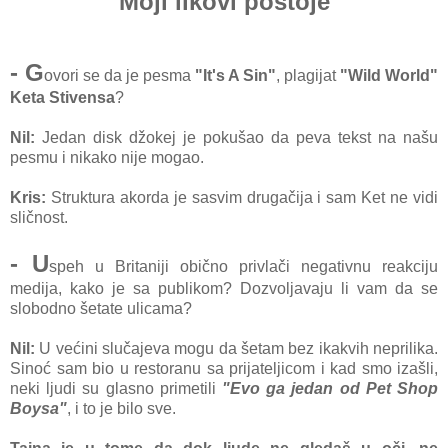
Moji likovi postoje
- G
ovori se da je pesma
"It's A Sin"
, plagijat
"Wild World"
Keta Stivensa
?
Nil:
Jedan disk džokej je pokušao da peva tekst na našu
pesmu i nikako nije mogao.
Kris:
Struktura akorda je sasvim drugačija i sam Ket ne vidi
sličnost.
- U
speh u Britaniji obično privlači negativnu reakciju
medija, kako je sa publikom? Dozvoljavaju li vam da se
slobodno šetate ulicama?
Nil:
U većini slučajeva mogu da šetam bez ikakvih neprilika.
Sinoć sam bio u restoranu sa prijateljicom i kad smo izašli,
neki ljudi su glasno primetili
"Evo ga jedan od Pet Shop
Boysa"
, i to je bilo sve.