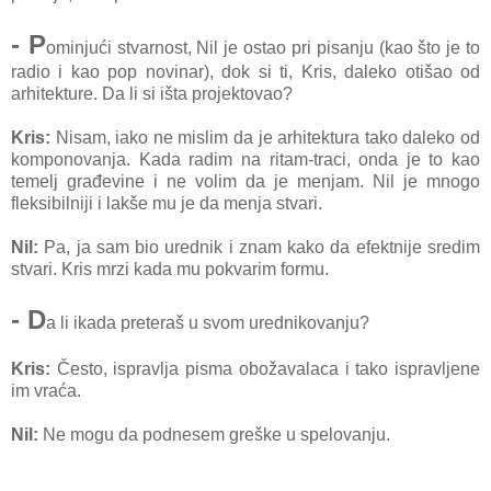
- P
ominjući stvarnost, Nil je ostao pri pisanju (kao što je to
radio i kao pop novinar), dok si ti, Kris, daleko otišao od
arhitekture. Da li si išta projektovao?
Kris:
Nisam, iako ne mislim da je arhitektura tako daleko od
komponovanja. Kada radim na ritam-traci, onda je to kao
temelj građevine i ne volim da je menjam. Nil je mnogo
fleksibilniji i lakše mu je da menja stvari.
Nil:
Pa, ja sam bio urednik i znam kako da efektnije sredim
stvari. Kris mrzi kada mu pokvarim formu.
- D
a li ikada preteraš u svom urednikovanju?
Kris:
Često, ispravlja pisma obožavalaca i tako ispravljene
im vraća.
Nil:
Ne mogu da podnesem greške u spelovanju.