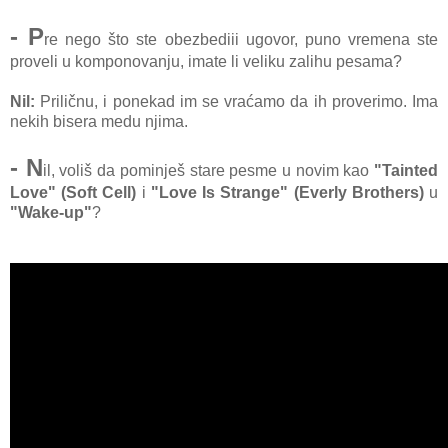
- P
re nego što ste obezbediii ugovor, puno vremena ste
proveli u komponovanju, imate li veliku zalihu pesama?
Nil:
Priličnu, i ponekad im se vraćamo da ih proverimo. Ima
nekih bisera medu njima.
- N
il, voliš da pominješ stare pesme u novim kao
"Tainted
Love" (Soft Cell)
i
"Love Is Strange" (Everly Brothers)
u
"Wake-up"
?