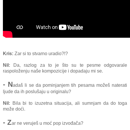
Kris:
Zar si to stvarno uradio?!?
Nil:
Da, razlog za to je što su te pesme odgovarale
raspoloženju naše kompozicije i dopadaju mi se.
- N
adaš li se da pominjanjem tih pesama možeš naterati
ljude da ih poslušaju u originalu?
Nil:
Bila bi to izuzetna situacija, ali sumnjam da do toga
može doći.
- Z
ar ne veruješ u moć pop izvođača?