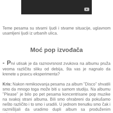
Teme pesama su stvarni ljudi i stvarne situacije, uglavnom
usamljeni ljudi iz urbanih ulica.
Moć pop izvođača
- P
rvi utisak je da raznovrsnost zvukova na albumu pruža
veoma različitu sliku od debija, šta vas je nagnalo da
krenete u pravcu eksperimenta?
Kris:
Nakon remiksovanja pesama za album "Disco" shvatili
smo da mnogo toga može biti u samom studiju. Na albumu
"Please" je bilo po pet pesama koncentrisane pop muzike
na svakoj strani albuma. Bili smo ohrabreni da pokušamo
nešto različito i to smo i uradili. U jednom trenutku smo čak i
razmišljali da uradimo dupli album sa produženim