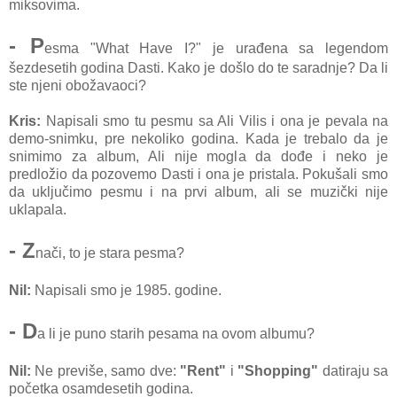
miksovima.
- P
esma "What Have I?" je urađena sa legendom
šezdesetih godina Dasti. Kako je došlo do te saradnje? Da li
ste njeni obožavaoci?
Kris:
Napisali smo tu pesmu sa Ali Vilis i ona je pevala na
demo-snimku, pre nekoliko godina. Kada je trebalo da je
snimimo za album, Ali nije mogla da dođe i neko je
predložio da pozovemo Dasti i ona je pristala. Pokušali smo
da uključimo pesmu i na prvi album, ali se muzički nije
uklapala.
- Z
nači, to je stara pesma?
Nil:
Napisali smo je 1985. godine.
- D
a li je puno starih pesama na ovom albumu?
Nil:
Ne previše, samo dve:
"Rent"
i
"Shopping"
datiraju sa
početka osamdesetih godina.