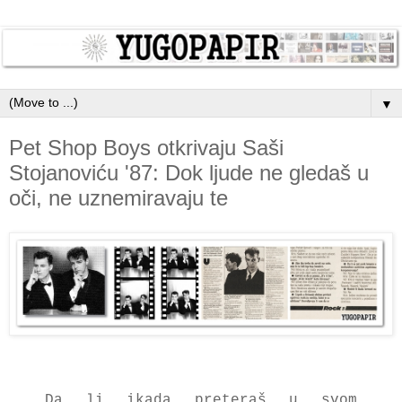
▼
Pet Shop Boys otkrivaju Saši
Stojanoviću '87: Dok ljude ne gledaš u
oči, ne uznemiravaju te
Da li ikada preteraš u svom