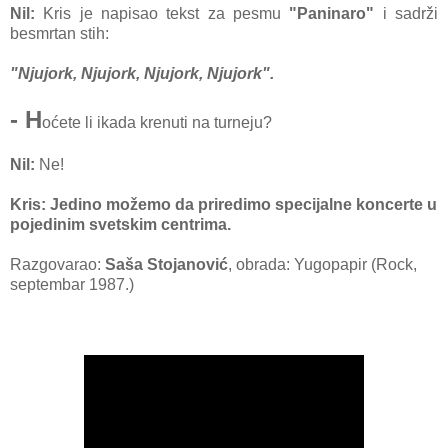
Nil:
Kris je napisao tekst za pesmu
"Paninaro"
i sadrži
besmrtan stih:
"Njujork, Njujork, Njujork, Njujork".
- H
oćete li ikada krenuti na turneju?
Nil:
Ne!
Kris: Jedino možemo da priredimo specijalne koncerte u
pojedinim svetskim centrima.
Razgovarao:
Saša Stojanović
, obrada: Yugopapir (Rock,
septembar 1987.)