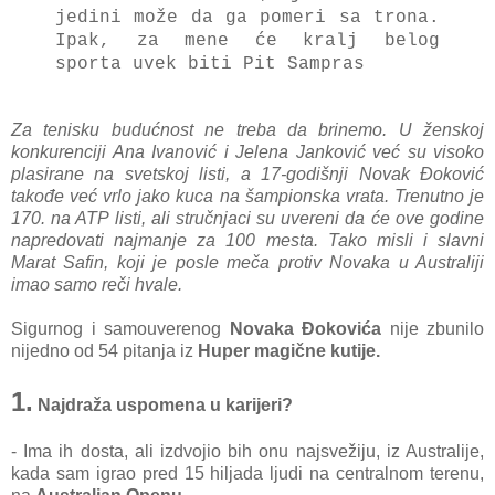
jedini može da ga pomeri sa trona.
Ipak, za mene će kralj belog
sporta uvek biti Pit Sampras
Za tenisku budućnost ne treba da brinemo. U ženskoj
konkurenciji Ana Ivanović i Jelena Janković već su visoko
plasirane na svetskoj listi, a 17-godišnji Novak Đoković
takođe već vrlo jako kuca na šampionska vrata. Trenutno je
170. na ATP listi, ali stručnjaci su uvereni da će ove godine
napredovati najmanje za 100 mesta. Tako misli i slavni
Marat Safin, koji je posle meča protiv Novaka u Australiji
imao samo reči hvale.
Sigurnog i samouverenog
Novaka Đokovića
nije zbunilo
nijedno od 54 pitanja iz
Huper magične kutije.
1.
Najdraža uspomena u karijeri?
- Ima ih dosta, ali izdvojio bih onu najsvežiju, iz Australije,
kada sam igrao pred 15 hiljada ljudi na centralnom terenu,