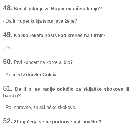
48.
Smisli pitanje za Huper magičnu kutiju?
- Da li Huper kutija ispunjava želje?
49.
Koliko reketa nosiš kad kreneš na turnir?
- Pet.
50.
Prvi koncert na kome si bio?
- Koncert
Zdravka Čolića
.
51.
Da li bi se radije odlučio za skijaške skokove ili
bandži?
- Pa, naravno, za skijaške skokove.
52.
Zbog čega se ne podnose psi i mačke?