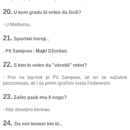
20.
U kom gradu bi voleo da živiš?
- U Melburnu.
21.
Sportski heroji...
-
Pit Sampras
i
Majkl Džordan
.
22.
S kim bi voleo da "ukrstiš" reket?
- Prvi na top-listi je Pit Sampras, ali on se nažalost
penzionisao, ali i sa prvim igračem sveta Federerom.
23.
Zašto pauk ima 8 nogu?
- Nije dovoljno trenirao.
24.
Da nisi teniser bio bi...