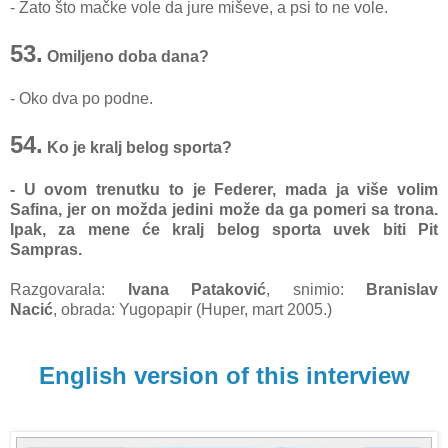
- Zato što mačke vole da jure miševe, a psi to ne vole.
53.
Omiljeno doba dana?
- Oko dva po podne.
54.
Ko je kralj belog sporta?
- U ovom trenutku to je Federer, mada ja više volim
Safina, jer on možda jedini može da ga pomeri sa trona.
Ipak, za mene će kralj belog sporta uvek biti Pit
Sampras.
Razgovarala:
Ivana Pataković
, snimio:
Branislav
Nacić
,
obrada: Yugopapir (Huper, mart 2005.)
English version of this interview