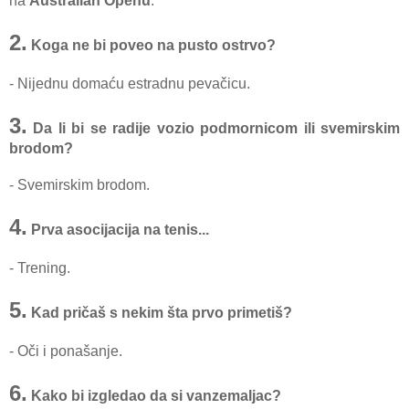
na
Australian Openu
.
2.
Koga ne bi poveo na pusto ostrvo?
- Nijednu domaću estradnu pevačicu.
3.
Da li bi se radije vozio podmornicom ili svemirskim
brodom?
- Svemirskim brodom.
4.
Prva asocijacija na tenis...
- Trening.
5.
Kad pričaš s nekim šta prvo primetiš?
- Oči i ponašanje.
6.
Kako bi izgledao da si vanzemaljac?