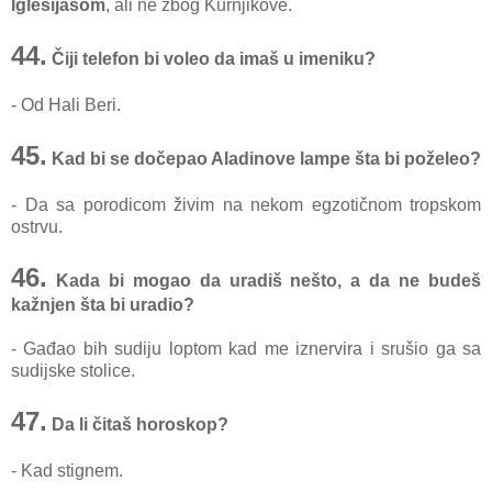
Iglesijasom
, ali ne zbog Kurnjikove.
44.
Čiji telefon bi voleo da imaš u imeniku?
- Od Hali Beri.
45.
Kad bi se dočepao Aladinove lampe šta bi poželeo?
- Da sa porodicom živim na nekom egzotičnom tropskom
ostrvu.
46.
Kada bi mogao da uradiš nešto, a da ne budeš
kažnjen šta bi uradio?
- Gađao bih sudiju loptom kad me iznervira i srušio ga sa
sudijske stolice.
47.
Da li čitaš horoskop?
- Kad stignem.