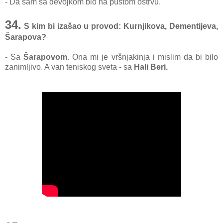
- Da sam sa devojkom bio na pustom ostrvu.
34.
S kim bi izašao u provod: Kurnjikova, Dementijeva,
Šarapova?
- Sa
Šarapovom
. Ona mi je vršnjakinja i mislim da bi bilo
zanimljivo. A van teniskog sveta - sa
Hali Beri.