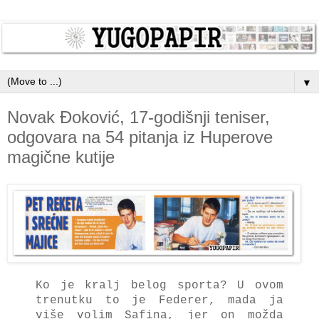
▼
Novak Đoković, 17-godišnji teniser,
odgovara na 54 pitanja iz Huperove
magične kutije
Ko je kralj belog sporta? U ovom
trenutku to je Federer, mada ja
više volim Safina, jer on možda