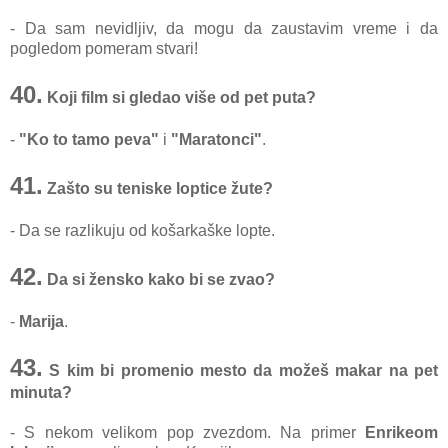
- Da sam nevidljiv, da mogu da zaustavim vreme i da
pogledom pomeram stvari!
40.
Koji film si gledao više od pet puta?
-
"Ko to tamo peva"
i
"Maratonci"
.
41.
Zašto su teniske loptice žute?
- Da se razlikuju od košarkaške lopte.
42.
Da si žensko kako bi se zvao?
-
Marija
.
43.
S kim bi promenio mesto da možeš makar na pet
minuta?
- S nekom velikom pop zvezdom. Na primer
Enrikeom