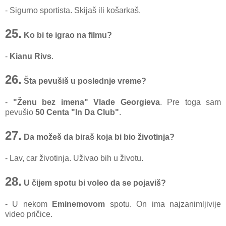
- Sigurno sportista. Skijaš ili košarkaš.
25.
Ko bi te igrao na filmu?
-
Kianu Rivs
.
26.
Šta pevušiš u poslednje vreme?
-
"Ženu bez imena"
Vlade Georgieva
. Pre toga sam
pevušio
50 Centa "In Da Club"
.
27.
Da možeš da biraš koja bi bio životinja?
- Lav, car životinja. Uživao bih u životu.
28.
U čijem spotu bi voleo da se pojaviš?
- U nekom
Eminemovom
spotu. On ima najzanimljivije
video pričice.