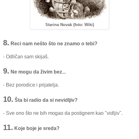
Starina Novak (foto: Wiki)
8.
Reci nam nešto što ne znamo o tebi?
- Odličan sam skijaš.
9.
Ne mogu da živim bez...
- Bez porodice i prijatelja.
10.
Šta bi radio da si nevidljiv?
- Sve ono što ne bih mogao da postignem kao "vidljiv".
11.
Koje boje je sreda?