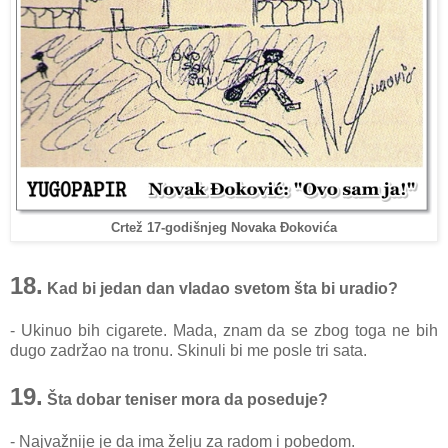
Crtež 17-godišnjeg Novaka Đokovića
18.
Kad bi jedan dan vladao svetom šta bi uradio?
- Ukinuo bih cigarete. Mada, znam da se zbog toga ne bih
dugo zadržao na tronu. Skinuli bi me posle tri sata.
19.
Šta dobar teniser mora da poseduje?
- Najvažnije je da ima želju za radom i pobedom.