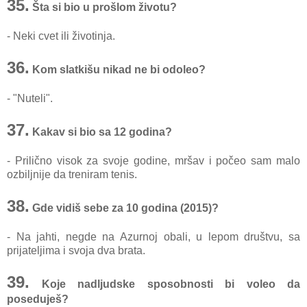
35.
Šta si bio u prošlom životu?
- Neki cvet ili životinja.
36.
Kom slatkišu nikad ne bi odoleo?
- "Nuteli".
37.
Kakav si bio sa 12 godina?
- Prilično visok za svoje godine, mršav i počeo sam malo
ozbiljnije da treniram tenis.
38.
Gde vidiš sebe za 10 godina (2015)?
- Na jahti, negde na Azurnoj obali, u lepom društvu, sa
prijateljima i svoja dva brata.
39.
Koje nadljudske sposobnosti bi voleo da
poseduješ?