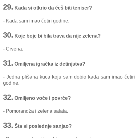
29.
Kada si otkrio da ćeš biti teniser?
- Kada sam imao četiri godine.
30.
Koje boje bi bila trava da nije zelena?
- Crvena.
31.
Omiljena igračka iz detinjstva?
- Jedna plišana kuca koju sam dobio kada sam imao četiri
godine.
32.
Omiljeno voće i povrće?
- Pomorandža i zelena salata.
33.
Šta si poslednje sanjao?