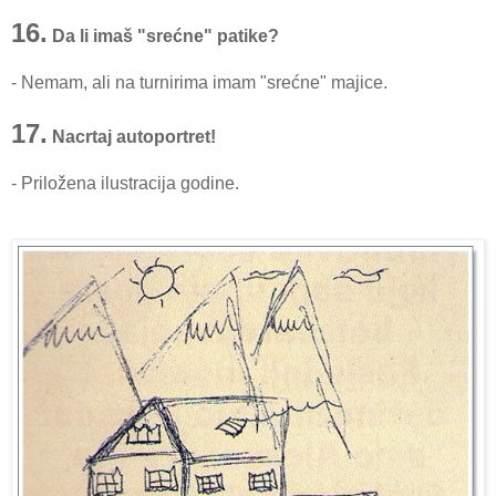
16.
Da li imaš "srećne" patike?
- Nemam, ali na turnirima imam "srećne" majice.
17.
Nacrtaj autoportret!
- Priložena ilustracija godine.