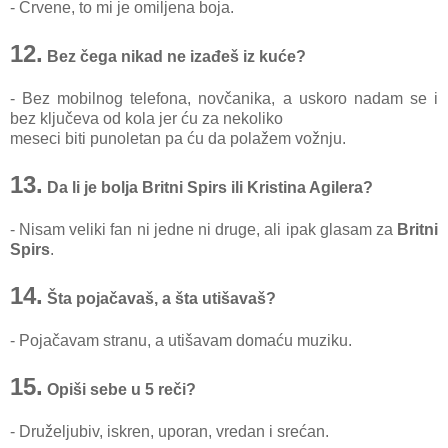
- Crvene, to mi je omiljena boja.
12.
Bez čega nikad ne izađeš iz kuće?
- Bez mobilnog telefona, novčanika, a uskoro nadam se i
bez ključeva od kola jer ću za nekoliko
meseci biti punoletan pa ću da polažem vožnju.
13.
Da li je bolja Britni Spirs ili Kristina Agilera?
- Nisam veliki fan ni jedne ni druge, ali ipak glasam za
Britni
Spirs
.
14.
Šta pojačavaš, a šta utišavaš?
- Pojačavam stranu, a utišavam domaću muziku.
15.
Opiši sebe u 5 reči?
- Druželjubiv, iskren, uporan, vredan i srećan.