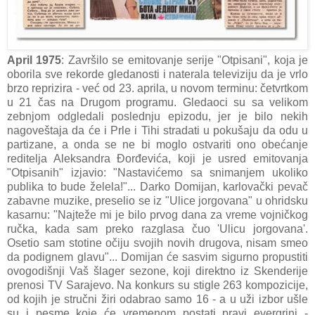
April 1975
: Završilo se emitovanje serije "Otpisani", koja je
oborila sve rekorde gledanosti i naterala televiziju da je vrlo
brzo reprizira - već od 23. aprila, u novom terminu: četvrtkom
u 21 čas na Drugom programu. Gledaoci su sa velikom
zebnjom odgledali poslednju epizodu, jer je bilo nekih
nagoveštaja da će i Prle i Tihi stradati u pokušaju da odu u
partizane, a onda se ne bi moglo ostvariti ono obećanje
reditelja Aleksandra Đorđevića, koji je usred emitovanja
"Otpisanih" izjavio: "Nastavićemo sa snimanjem ukoliko
publika to bude želela!"... Darko Domijan, karlovački pevač
zabavne muzike, preselio se iz "Ulice jorgovana" u ohridsku
kasarnu: "Najteže mi je bilo prvog dana za vreme vojničkog
ručka, kada sam preko razglasa čuo 'Ulicu jorgovana'.
Osetio sam stotine očiju svojih novih drugova, nisam smeo
da podignem glavu"... Domijan će sasvim sigurno propustiti
ovogodišnji Vaš šlager sezone, koji direktno iz Skenderije
prenosi TV Sarajevo. Na konkurs su stigle 263 kompozicije,
od kojih je stručni žiri odabrao samo 16 - a u uži izbor ušle
su i pesme koje će vremenom postati pravi evergrini -