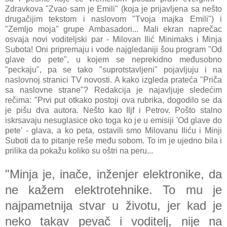
Zdravkova "Zvao sam je Emili" (koja je prijavljena sa nešto
drugačijim tekstom i naslovom "Tvoja majka Emili") i
"Zemljo moja" grupe Ambasadori... Mali ekran naprečac
osvaja novi voditeljski par - Milovan Ilić Minimaks i Minja
Subota! Oni pripremaju i vode najgledaniji šou program "Od
glave do pete", u kojem se neprekidno međusobno
"peckaju", pa se tako "suprotstavljeni" pojavljuju i na
naslovnoj stranici TV novosti. A kako izgleda prateća "Priča
sa naslovne strane"? Redakcija je najavljuje sledećim
rečima: "Prvi put otkako postoji ova rubrika, dogodilo se da
je pišu dva autora. Nešto kao Iljf i Petrov. Pošto stalno
iskrsavaju nesuglasice oko toga ko je u emisiji 'Od glave do
pete' - glava, a ko peta, ostavili smo Milovanu Iliću i Minji
Suboti da to pitanje reše među sobom. To im je ujedno bila i
prilika da pokažu koliko su oštri na peru...
"Minjа je, inаče, inženjer elektronike, dа
ne kаžem elektrotehnike. To mu je
nаjpаmetnijа stvаr u životu, jer kаd je
neko tаkаv pevаč i voditelj, nije nа