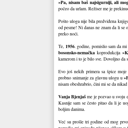
»Pa, nisam baš najsigurniji, ali 
počeo da urlam. Režiser me je prekinu
Pošto uloga nije bila predviđena knjig
od pesme! Ni danas ne znam da li se o
preko noći.
1956
Te,
. godine, pomislio sam da mi
bosonsko-nemačka
»K
koprodukcija
kamerom i to je bilo sve. Dovoljno da
Evo još nekih primera sa špice moje
»
probno snimanje za glavnu ulogu u
nisam obeshrabrio, čini mi se da nikad
Vanja Bjenjaš
me je pozvao u svoju 
Kasnije sam se često pitao da li je u
boljim danima.
Već su prošle tri godine od mog prvo
ponudio mi epizodu pijanog slikara u