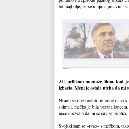
biti najbolje, jer se u njima pojavio i s
Ali, prilikom montaže filma, kad je
izbacio. Meni je ostala uteha da mi s
Nisam se obeshrabrio ni onog dana k
snimali, mečka je bila vezana lancem
neće dozvoliti da mi se suviše približi.
Svojski sam se »rvao« s mečkom, tako