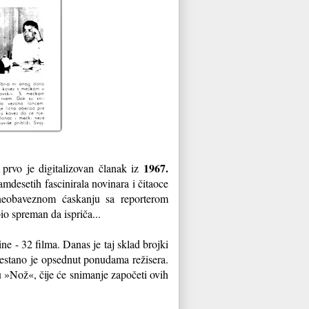
1967.
prvo je digitalizovan članak iz
mdesetih fascinirala novinara i čitaoce
u neobaveznom ćaskanju sa reporterom
o spreman da ispriča...
ne - 32 filma. Danas je taj sklad brojki
restano je opsednut ponudama režisera.
u »Nož«, čije će snimanje započeti ovih