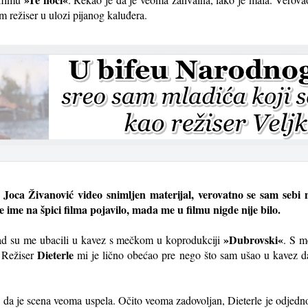
am režiser u ulozi pijanog kaluđera.
 Joca Živanović video snimljen materijal, verovatno se sam sebi n
e ime na špici filma pojavilo, mada me u filmu nigde nije bilo.
»Dubrovski«
ad su me ubacili u kavez s mečkom u koprodukciji
. S m
Dieterle
. Režiser
mi je lično obećao pre nego što sam ušao u kavez da 
 da je scena veoma uspela. Očito veoma zadovoljan, Dieterle je odjed