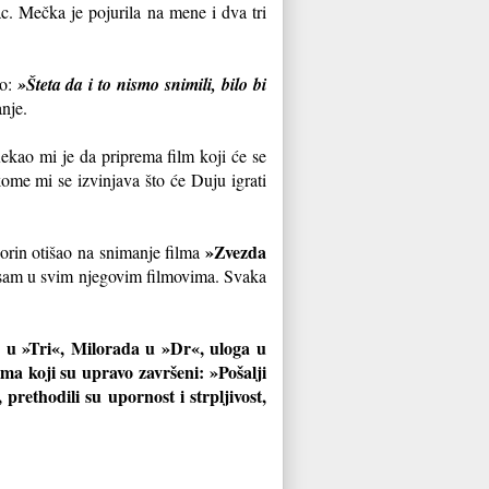
c. Mečka je pojurila na mene i dva tri
ao:
»Šteta da i to nismo snimili, bilo bi
anje.
kao mi je da priprema film koji će se
kome mi se izvinjava što će Duju igrati
»Zvezda
gorin otišao na snimanje filma
 sam u svim njegovim filmovima. Svaka
a u »Tri«, Milorada u »Dr«, uloga u
ma koji su upravo završeni: »Pošalji
rethodili su upornost i strpljivost,