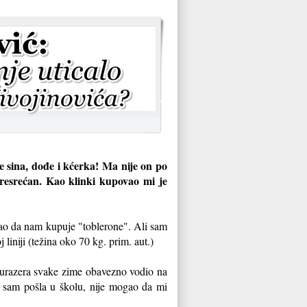
sle sina, dođe i kćerka! Ma nije on po
presrećan. Kao klinki kupovao mi je
ogao da nam kupuje "toblerone". Ali sam
 liniji (težina oko 70 kg. prim. aut.)
 burazera svake zime obavezno vodio na
d sam pošla u školu, nije mogao da mi