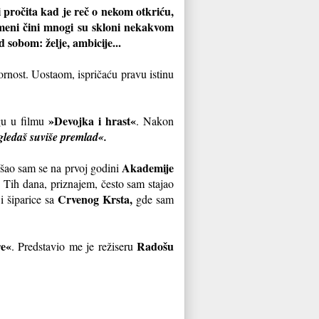
 pročita kad je reč o nekom otkriću,
 meni čini mnogi su skloni nekakvom
d sobom: želje, ambicije...
pornost. Uostaom, ispričaću pravu istinu
»Devojka i hrast«
gu u filmu
. Nakon
zgledaš suviše premlad«.
Akademije
ašao sam se na prvoj godini
. Tih dana, priznajem, često sam stajao
Crvenog Krsta,
i šiparice sa
gde sam
e«
Radošu
. Predstavio me je režiseru