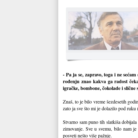
- Pa ja se, zapravo, toga i ne sećam 
rođenju znao kakva ga radost čeka,
igračke, bombone, čokolade i slične 
Znaš, to je bilo vreme šezdesetih godi
zato ja sve što mi je dolazilo pod ruku 
Stvarno sam puno tih slatkiša dobijal
zimovanje. Sve u svemu, bilo nam je 
posveti nešto više pažnje.