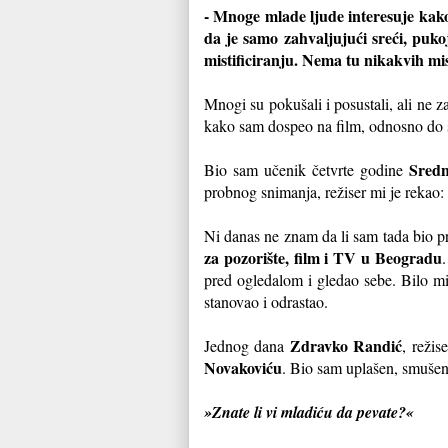
- Mnoge mlade ljude interesuje kako
da je samo zahvaljujući sreći, puk
mistificiranju. Nema tu nikakvih mist
Mnogi su pokušali i posustali, ali ne z
kako sam dospeo na film, odnosno do 
Sredn
Bio sam učenik četvrte godine
probnog snimanja, režiser mi je rekao:
Ni danas ne znam da li sam tada bio pr
za pozorište, film i TV u Beogradu
.
pred ogledalom i gledao sebe. Bilo mi
stanovao i odrastao.
Zdravko Randić
Jednog dana
, režis
Novakoviću
. Bio sam uplašen, smušen
»Znate li vi mladiću da pevate?«