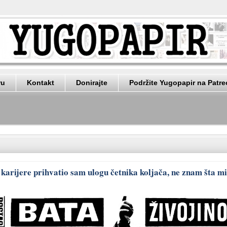
ru
Kontakt
Donirajte
Podržite Yugopapir na Patr
karijere prihvatio sam ulogu četnika koljača, ne znam šta mi 