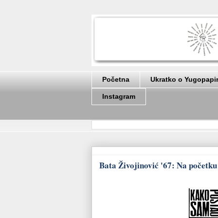
Početna
Ukratko o Yugopapi
Instagram
Bata Živojinović '67: Na početku 