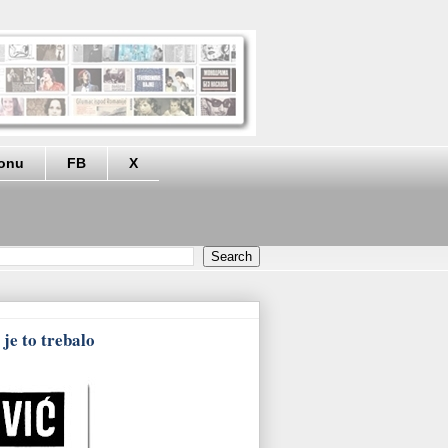
eonu
FB
X
je to trebalo