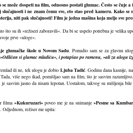
 se može dospeti na film, odnosno postati glumac. Često se čuje a i
oj slučajnosti i ne znam čemu sve, eto stao pred kameru. Kako se
erija, niti pak slučajnosti! Film je jedna mašina koja melje sve pre
ato što su ih »režiseri zaboravili«. Da bi se uspelo potrebna je velika u
svoje prve »uloge«.
je glumačke škole u Novom Sadu
. Ponudio sam se za glavnu ulo
»Odličan si glumac mladiću«, i potapšao po ramenu, »ali za ulogu i
Ljuba Tadić
emlad ili ne, tek ulogu je dobio
. Godinu dana kasnije, n
 Tada, više nego ikad, pomišljao sam na film, što je sasvim razumljivo
 je sasvim jasno da nisam lepotan. Uostalom, takvog su mišljenja bile 
»Kukuruzari«
»Pesme sa Kumbar
er filma
poveo me je na snimanje
. Odjednom, režiser me upita: