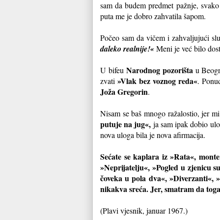
sam da budem predmet pažnje, svako se
puta me je dobro zahvatila šapom.
Počeo sam da vičem i zahvaljujući sluč
daleko realnije!«
Meni je već bilo dost
Narodnog pozorišta
U bifeu
u Beogra
»Vlak bez voznog reda«
zvati
. Ponu
Joža Gregorin
.
Nisam se baš mnogo ražalostio, jer mi 
putuje na jug«,
ja sam ipak dobio ulo
nova uloga bila je nova afirmacija.
Sećate se kaplara iz »Rata«, monte
»Neprijatelju«, »Pogled u zjenicu s
čoveka u pola dva«, »Diverzanti«, »
nikakva sreća. Jer, smatram da tog
(Plavi vjesnik, januar 1967.)