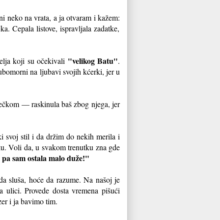
oni neko na vrata, a ja otvaram i kažem:
a. Cepala listove, ispravljala zadatke,
"velikog Batu"
elja koji su očekivali
.
ubomorni na ljubavi svojih kćerki, jer u
dečkom — raskinula baš zbog njega, jer
svoj stil i da držim do nekih merila i
rku. Voli da, u svakom trenutku zna gde
o pa sam ostala malo duže!"
 da sluša, hoće da razume. Na našoj je
a ulici. Provede dosta vremena pišući
r i ja bavimo tim.