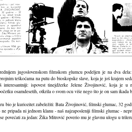
vrednijem jugoslovenskom filmskom glumcu podeljen je na dva dela: 
rojnim teškoćama na putu do bioskopske slave, koja je još krajem seda
š interesantniji: ispovest tinejdžerke Jelene Živojinović, koja je 
četku osamdesetih, otkrila o svom ocu više nego što je on sam ikada bi
ru bio je kuriozitet zabeležiti: Bata Živojinović, filmski glumac, 32 godi
 ne pripada ni jednom klanu - naš najzaposleniji filmski glumac - nep
 se povećati za jedan: Žika Mitrović poverio mu je glavnu ulogu u triler