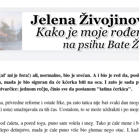
(al' mi je fora!) ali, normalno, bio je srećan. A i bio je red da, po
 mada je bio siguran da će kćerka biti na oca. I zato je sada 
stvarčice: jednom rečju, činio sve da postanem "tatina ćerkica".
na, privredne reforme i ostale frke, pa zato tatica nije baš svaki dan m
(i usta) smažnjavala za tili čas. Uostalom, to se može uždrakiti i po mojoj
a od ćaleta, a pored toga, puno sam volela i sneg. Tako je ćale mene i
lepo detinjstvo, mada je ćale puno više bio glumac nego otac. I, ka