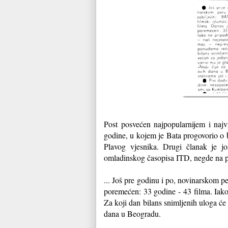
Post posvećen najpopularnijem i naj
godine, u kojem je Bata progovorio o b
Plavog vjesnika. Drugi članak je jo
omladinskog časopisa ITD, negde na po
... Još pre godinu i po, novinarskom pe
poremećen: 33 godine - 43 filma. Iako
Za koji dan bilans snimljenih uloga će
dana u Beogradu.