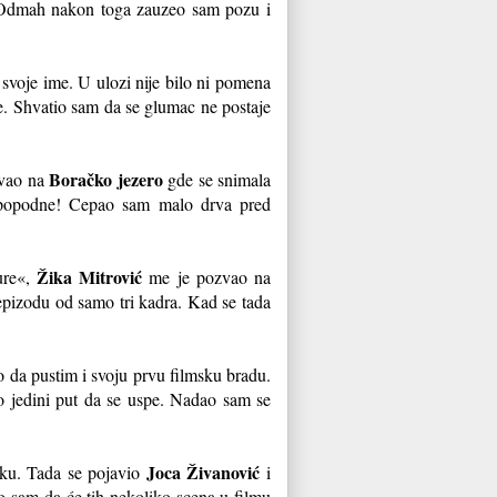
. Odmah nakon toga zauzeo sam pozu i
 svoje ime. U ulozi nije bilo ni pomena
e. Shvatio sam da se glumac ne postaje
Boračko jezero
vao na
gde se snimala
popodne! Cepao sam malo drva pred
Žika Mitrović
ure«,
me je pozvao na
 epizodu od samo tri kadra. Kad se tada
 da pustim i svoju prvu filmsku bradu.
to jedini put da se uspe. Nadao sam se
Joca Živanović
tku. Tada se pojavio
i
o sam da će tih nekoliko scena u filmu