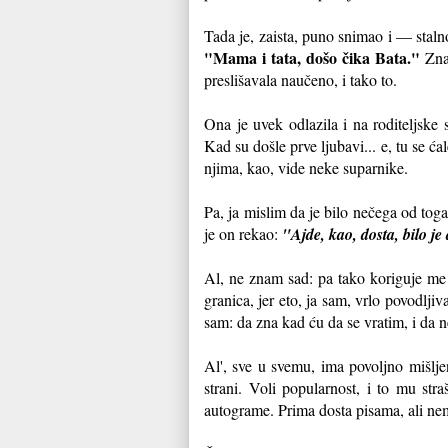
Tada je, zaista, puno snimao i — stalno
"Mama i tata, došo čika Bata."
Znaš
preslišavala naučeno, i tako to.
Ona je uvek odlazila i na roditeljske 
Kad su došle prve ljubavi... e, tu se ć
njima, kao, vide neke suparnike.
Pa, ja mislim da je bilo nečega od to
je on rekao:
"Ajde, kao, dosta, bilo je
Al, ne znam sad: pa tako koriguje me 
granica, jer eto, ja sam, vrlo povodlj
sam: da zna kad ću da se vratim, i da
Al', sve u svemu, ima povoljno mišlje
strani. Voli popularnost, i to mu st
autograme. Prima dosta pisama, ali n