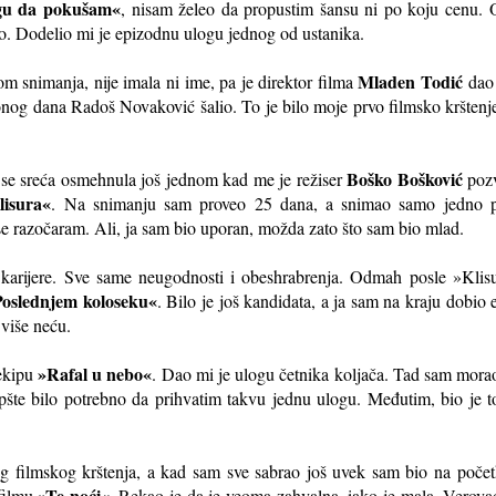
mogu da pokušam«
, nisam želeo da propustim šansu ni po koju cenu
o. Dodelio mi je epizodnu ulogu jednog od ustanika.
Mladen Todić
om snimanja, nije imala ni ime, pa je direktor filma
dao
nog dana Radoš Novaković šalio. To je bilo moje prvo filmsko krštenj
Boško Bošković
 se sreća osmehnula još jednom kad me je režiser
poz
lisura«
. Na snimanju sam proveo 25 dana, a snimao samo jedno 
 se razočaram. Ali, ja sam bio uporan, možda zato što sam bio mlad.
 karijere. Sve same neugodnosti i obeshrabrenja. Odmah posle »Klis
Poslednjem koloseku«
. Bilo je još kandidata, a ja sam na kraju dobio
 više neću.
»Rafal u nebo«
ekipu
. Dao mi je ulogu četnika koljača. Tad sam morao
opšte bilo potrebno da prihvatim takvu jednu ulogu. Međutim, bio je 
g filmskog krštenja, a kad sam sve sabrao još uvek sam bio na poče
»Te noći«
 filmu
. Rekao je da je veoma zahvalna, iako je mala. Verova