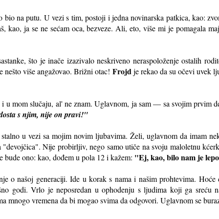
 bio na putu. U vezi s tim, postoji i jedna novinarska patkica, kao: zv
, kao, ja se ne sećam oca, bezveze. Ali, eto, više mi je pomagala majk
sastanke, što je inače izazivalo neskriveno neraspoloženje ostalih rodit
Frojd
ale nešto više angažovao. Brižni otac!
je rekao da su očevi uvek lj
ga i u mom slučaju, al' ne znam. Uglavnom, ja sam — sa svojim prvim 
 dosta s njim, nije on pravi!"
stalno u vezi sa mojim novim ljubavima. Želi, uglavnom da imam neki 
iva "devojčica". Nije probirljiv, nego samo utiče na svoju maloletnu kće
"Ej, kao, bilo nam je lep
 ne bude ono: kao, dođem u pola 12 i kažem:
nje o našoj generaciji. Ide u korak s nama i našim prohtevima. Hoće
rašno godi. Vrlo je neposredan u ophodenju s ljudima koji ga sreću n
ema mnogo vremena da bi mogao svima da odgovori. Uglavnom se buraze