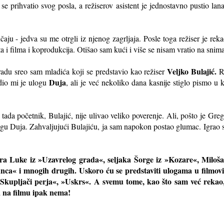
 prihvatio svog posla, a režiserov asistent je jednostavno pustio lana
aju - jedva su me otrgli iz njenog zagrljaja. Posle toga režiser je rek
a i filma i koprodukcija. Otišao sam kući i više se nisam vratio na snim
Veljko Bulajić.
du sreo sam mladića koji se predstavio kao režiser
Re
Duja
dio mi je ulogu
, ali je već nekoliko dana kasnije stiglo pismo u 
tada početnik, Bulajić, nije ulivao veliko poverenje. Ali, pošto je Gre
gu Duja. Zahvaljujući Bulajiću, ja sam napokon postao glumac. Igrao
ra Luke iz »Uzavrelog grada«, seljaka Šorge iz »Kozare«, Miloš
unca« i mnogih drugih. Uskoro ću se predstaviti ulogama u filmovi
Skupljači perja«, »Uskrs«. A svemu tome, kao što sam već rekao, p
a na filmu ipak nema!