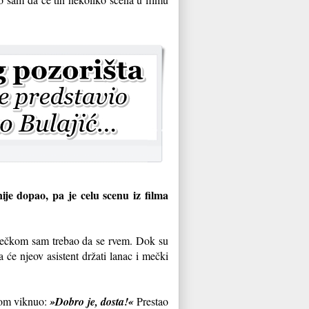
ije dopao, pa je celu scenu iz filma
ečkom sam trebao da se rvem. Dok su
će njeov asistent držati lanac i mečki
nom viknuo:
»Dobro je, dosta!«
Prestao