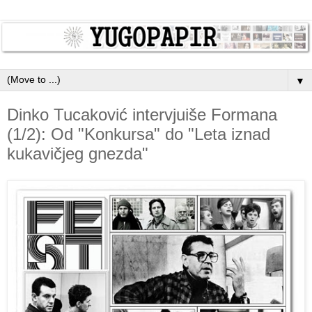
▼
Dinko Tucaković intervjuiše Formana
(1/2): Od "Konkursa" do "Leta iznad
kukavičjeg gnezda"