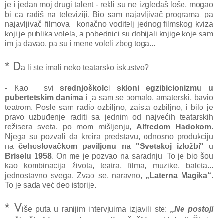
je i jedan moj drugi talent - rekli su ne izgledaš loše, mogao
bi da radiš na televiziji. Bio sam najavljivač programa, pa
najavljivač filmova i konačno voditelj jednog filmskog kviza
koji je publika volela, a pobednici su dobijali knjige koje sam
im ja davao, pa su i mene voleli zbog toga...
* D
a li ste imali neko teatarsko iskustvo?
- Kao i svi
srednjoškolci skloni egzibicionizmu u
pubertetskim danima
i ja sam se pomalo, amaterski, bavio
teatrom. Posle sam radio ozbiljno, zaista ozbiljno, i bilo je
pravo uzbuđenje raditi sa jednim od najvećih teatarskih
režisera sveta, po mom mišljenju,
Alfredom Hadokom
.
Njega su pozvali da kreira predstavu, odnosno produkciju
na
čehoslovačkom paviljonu na "Svetskoj izložbi"
u
Briselu 1958
. On me je pozvao na saradnju. To je bio šou
kao kombinacija života, teatra, filma, muzike, baleta...
jednostavno svega. Zvao se, naravno,
„Laterna Magika“
.
To je sada već deo istorije.
* V
iše puta u ranijim intervjuima izjavili ste:
,,Ne postoji