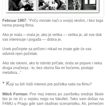
Februar 1987:
"Priču morate naći u svojoj okolini, i bez toga
nema pravog filma.
Ako je mala —mala je, ako je velika — velika je, ali sve dok
vas interesuje i pogađa — dobra je.
Uvek počinjete sa pričom i nikad ne znate gde će vas
odvesti njen početak.
Ako ste iskreni, ako to istinito pričate, onda se pojave i neka
druga značenja - to, bez obzira šta mi hoćemo, postaje
metafora..."
* K
oji su bili Vaši interesi pre početka rada na filmu?
Miloš Forman:
Prvi moj interes po završetku srednje škole
bio je ne ići u vojsku nego na fakultet. Tako sam došao na
FAMU u Pragu gde sam studirao scenaristiku. Ali, primećen