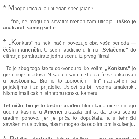
* M
nogo uticaja, ali nijedan specijalan?
- Lično, ne mogu da shvatim mehanizam uticaja.
Teško je
analizirati samog sebe.
*
K
,,
onkurs“ na neki način povezuje oba vaša perioda —
češki i američki
. U sceni audicije u filmu
,,Svlačenje“
do
citiranja parafrazirate jednu scenu iz prvog filma!
- To je zbog toga što tu sekvencu toliko volim.
,,Konkurs“
je
greh moje mladosti. Nikada nisam mislio da će se prikazivati
u bioskopima. Bio je to „porodični film“ napravljen sa
prijateljima i za prijatelje. Uslovi su bili veoma amaterski.
Nismo imali cak ni sinhronu tonsku kameru.
Tehnički, bio je to bedno urađen film
i kada mi se mnogo
godina kasnije u
Americi
ukazala prilika da takvu scenu
uradim ponovo, jer je priča to dopuštala, a u tehnički
savršenim uslovima, nisam mogao da odolim tom iskušenju.
* P