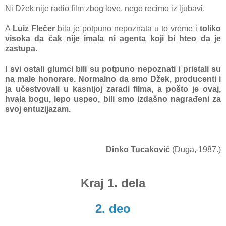
Ni Džek nije radio film zbog love, nego recimo iz ljubavi.
A
Luiz Flečer
bila je potpuno nepoznata u to vreme i
toliko
visoka da čak nije imala ni agenta koji bi hteo da je
zastupa.
I svi ostali glumci bili su potpuno nepoznati i pristali su
na male honorare. Normalno da smo Džek, producenti i
ja učestvovali u kasnijoj zaradi filma, a pošto je ovaj,
hvala bogu, lepo uspeo, bili smo izdašno nagrađeni za
svoj entuzijazam.
Dinko Tucaković
(Duga, 1987.)
Kraj 1. dela
2. deo