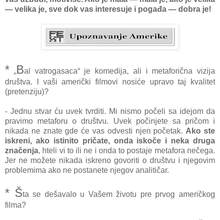
— velika je, sve dok vas interesuje i pogađa — dobra je!
*
B
„
al vatrogasaca“ je komedija, ali i metaforična vizija
društva. I vaši američki filmovi nosiće upravo taj kvalitet
(pretenziju)?
- Jednu stvar ću uvek tvrditi. Mi nismo počeli sa idejom da
pravimo metaforu o društvu. Uvek počinjete sa pričom i
nikada ne znate gde će vas odvesti njen početak.
Ako ste
iskreni, ako istinito pričate, onda iskoče i neka druga
značenja
, hteli vi to ili ne i onda to postaje metafora nečega.
Jer ne možete nikada iskreno govoriti o društvu i njegovim
problemima ako ne postanete njegov analitičar.
* Š
ta se dešavalo u Vašem životu pre prvog američkog
filma?