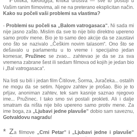
olitika, ideologija, kritika društva — sve to postoji u
Vašim ranim fiimovima, ali ne na preterano eksplicitan način.
Kako su počeli vaši problemi sa vlastima?
-
Problemi su počeli sa „Balom vatrogasaca“.
Ni sada mi
nije jasno zašto. Mislim da sve to nije bilo direktno upereno
samo protiv mene. Bio je to samo deo akcije da se zaustavi
ono što se nazivalo ,,Češkim novim talasom“. Ono što se
dešavalo u parlamentu u to vreme i specijalno jedan
komesar,
Pružinec
se zvao... zahtevao je da se za sva
vremena zabrane šest ili sedam filmova od kojih je jedan bio
i „Bal vatrogasaca“.
Na listi su bili i jedan film Čitilove, Šorma, Juračeka... ostalih
ne mogu da se setim. Njegov zahtev je prošao. Bio je to
prljav, anoniman zahtev, tek sam kasnije saznao njegovo
ime... Pružinec. I tako smo svi postali prokleti. Ali i dalje
smatram da ništa nije bilo upereno samo protiv mene. Za
ime boga, za
„Ljubavi jedne plavuše“
dobio sam saveznu,
Gotvaldovu nagradu
!
* Z
a filmove
„Crni Petar“ i „Ljubavi jedne i plavuše“