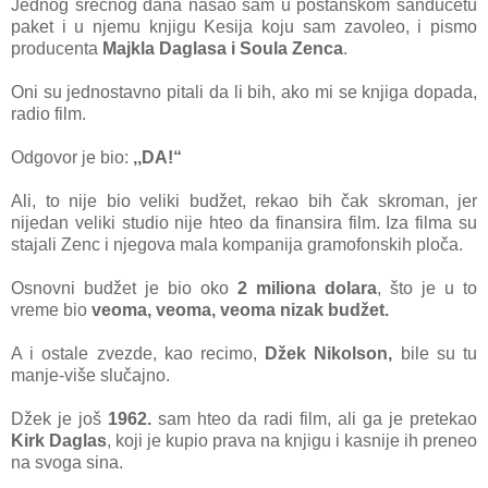
Jednog srećnog dana našao sam u poštanskom sandučetu
paket i u njemu knjigu Kesija koju sam zavoleo, i pismo
producenta
Majkla Daglasa i Soula Zenca
.
Oni su jednostavno pitali da li bih, ako mi se knjiga dopada,
radio film.
Odgovor je bio:
,,DA!“
Ali, to nije bio veliki budžet, rekao bih čak skroman, jer
nijedan veliki studio nije hteo da finansira film. Iza filma su
stajali Zenc i njegova mala kompanija gramofonskih ploča.
Osnovni budžet je bio oko
2 miliona dolara
, što je u to
vreme bio
veoma, veoma, veoma nizak budžet
.
A i ostale zvezde, kao recimo,
Džek Nikolson,
bile su tu
manje-više slučajno.
Džek je još
1962.
sam hteo da radi film, ali ga je pretekao
Kirk Daglas
, koji je kupio prava na knjigu i kasnije ih preneo
na svoga sina.