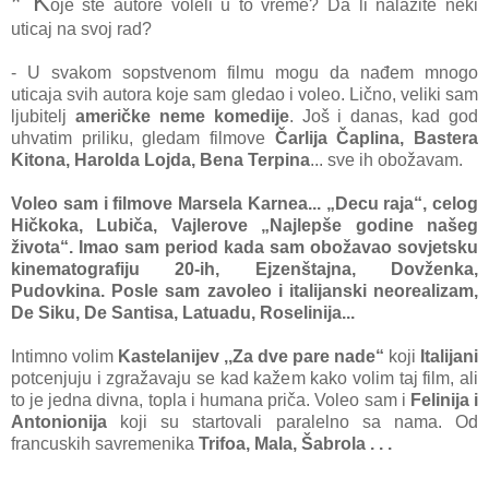
* K
oje ste autore voleli u to vreme? Da li nalazite neki
uticaj na svoj rad?
- U svakom sopstvenom filmu mogu da nađem mnogo
uticaja svih autora koje sam gledao i voleo. Lično, veliki sam
ljubitelj
američke neme komedije
. Još i danas, kad god
uhvatim priliku, gledam filmove
Čarlija Čaplina, Bastera
Kitona, Harolda Lojda, Bena Terpina
... sve ih obožavam.
Voleo sam i filmove Marsela Karnea... „Decu raja“, celog
Hičkoka, Lubiča, Vajlerove „Najlepše godine našeg
života“. Imao sam period kada sam obožavao sovjetsku
kinematografiju 20-ih, Ejzenštajna, Dovženka,
Pudovkina. Posle sam zavoleo i italijanski neorealizam,
De Siku, De Santisa, Latuadu, Roselinija...
Intimno volim
Kastelanijev ,,Za dve pare nade“
koji
Italijani
potcenjuju i zgražavaju se kad kažem kako volim taj film, ali
to je jedna divna, topla i humana priča. Voleo sam i
Felinija i
Antonionija
koji su startovali paralelno sa nama. Od
francuskih savremenika
Trifoa, Mala, Šabrola . . .