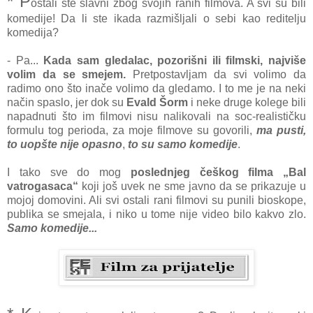
* P
ostali ste slavni zbog svojih ranih filmova. A svi su bili
komedije! Da li ste ikada razmišljali o sebi kao reditelju
komedija?
- Pa...
Kada sam gledalac, pozorišni ili filmski, najviše
volim da se smejem.
Pretpostavljam da svi volimo da
radimo ono što inače volimo da gledamo. I to me je na neki
način spaslo, jer dok su
Evald Šorm
i neke druge kolege bili
napadnuti što im filmovi nisu nalikovali na soc-realističku
formulu tog perioda, za moje filmove su govorili,
ma pusti,
to uopšte nije opasno
,
to su samo komedije
.
I tako sve do mog
poslednjeg češkog filma „Bal
vatrogasaca“
koji još uvek ne sme javno da se prikazuje u
mojoj domovini. Ali svi ostali rani filmovi su punili bioskope,
publika se smejala, i niko u tome nije video bilo kakvo zlo.
Samo komedije...