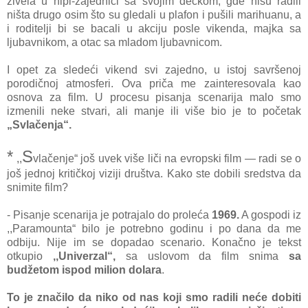
živela u hipi-zajednici sa svojim dečkom, gde nisu radili
ništa drugo osim što su gledali u plafon i pušili marihuanu, a
i roditelji bi se bacali u akciju posle vikenda, majka sa
ljubavnikom, a otac sa mladom ljubavnicom.
I opet za sledeći vikend svi zajedno, u istoj savršenoj
porodičnoj atmosferi. Ova priča me zainteresovala kao
osnova za film. U procesu pisanja scenarija malo smo
izmenili neke stvari, ali manje ili više bio je to početak
„Svlačenja“.
*
S
,,
vlačenje“ još uvek više liči na evropski film — radi se o
još jednoj kritičkoj viziji društva. Kako ste dobili sredstva da
snimite film?
- Pisanje scenarija je potrajalo do proleća
1969.
A gospodi iz
,,Paramounta“ bilo je potrebno godinu i po dana da me
odbiju. Nije im se dopadao scenario. Konačno je tekst
otkupio
,,Univerzal“,
sa uslovom da film snima
sa
budžetom ispod milion dolara
.
To je značilo da niko od nas koji smo radili neće dobiti