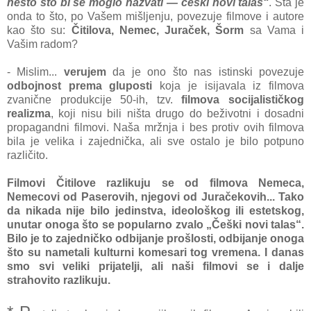
nešto što bi se moglo nazvati — češki novi talas“
. Šta je
onda to što, po Vašem mišljenju, povezuje filmove i autore
kao što su:
Čitilova, Nemec, Juraček, Šorm
sa Vama i
Vašim radom?
- Mislim...
verujem
da je ono što nas istinski povezuje
odbojnost prema gluposti
koja je isijavala iz filmova
zvanične produkcije 50-ih, tzv.
filmova socijalističkog
realizma
, koji nisu bili ništa drugo do beživotni i dosadni
propagandni filmovi. Naša mržnja i bes protiv ovih filmova
bila je velika i zajednička, ali sve ostalo je bilo potpuno
različito.
Filmovi Čitilove razlikuju se od filmova Nemeca,
Nemecovi od Paserovih, njegovi od Juračekovih... Tako
da nikada nije bilo jedinstva, ideološkog ili estetskog,
unutar onoga što se popularno zvalo „Češki novi talas“.
Bilo je to zajedničko odbijanje prošlosti, odbijanje onoga
što su nametali kulturni komesari tog vremena. I danas
smo svi veliki prijatelji, ali naši filmovi se i dalje
strahovito razlikuju.