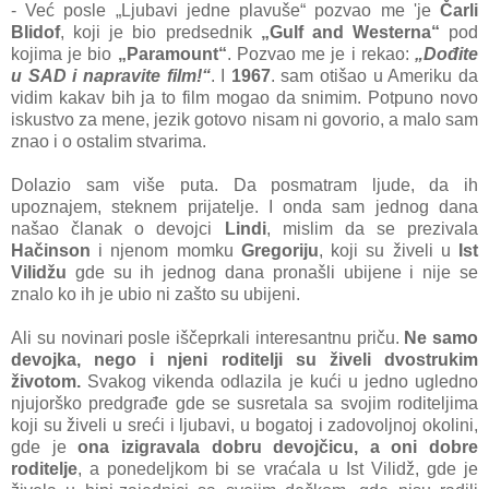
- Već posle „Ljubavi jedne plavuše“ pozvao me 'je
Čarli
Blidof
, koji je bio predsednik
„Gulf and Westerna“
pod
kojima je bio
„Paramount“
. Pozvao me je i rekao:
„Dođite
u SAD i napravite film!“
. I
1967
. sam otišao u Ameriku da
vidim kakav bih ja to film mogao da snimim. Potpuno novo
iskustvo za mene, jezik gotovo nisam ni govorio, a malo sam
znao i o ostalim stvarima.
Dolazio sam više puta. Da posmatram ljude, da ih
upoznajem, steknem prijatelje. I onda sam jednog dana
našao članak o devojci
Lindi
, mislim da se prezivala
Hačinson
i njenom momku
Gregoriju
, koji su živeli u
Ist
Vilidžu
gde su ih jednog dana pronašli ubijene i nije se
znalo ko ih je ubio ni zašto su ubijeni.
Ali su novinari posle iščeprkali interesantnu priču.
Ne samo
devojka, nego i njeni roditelji su živeli dvostrukim
životom.
Svakog vikenda odlazila je kući u jedno ugledno
njujorško predgrađe gde se susretala sa svojim roditeljima
koji su živeli u sreći i ljubavi, u bogatoj i zadovoljnoj okolini,
gde je
ona izigravala dobru devojčicu, a oni dobre
roditelje
, a ponedeljkom bi se vraćala u Ist Vilidž, gde je