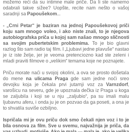
možemo reći da su intimne male priče. Da li ste namerno
odabrali takve sižee? Uopšte, recite nam nešto o vašoj
saradnji sa
Papoušekom
...
- „Crni Petar“ je baziran na jednoj Papoušekovoj priči
koju sam mnogo voleo, i ako niste znali, to je njegova
autobiografska priča u kojoj sam našao mnogo sličnosti
sa svojim pubertetskim problemima.
To je bio glavni
razlog što sam radio taj film. I „Ljubavi jedne plavuše“ nastao
je iz iste želje, jer je veoma pretenciozno kad ste zeleni i
mladi praviti filmove o „velikim“ temama koje ne poznajete.
Priču morate naći u svojoj okolini, a ova se prosto došetala
do mene
na ulicama Praga
gde sam jedne noći sreo
devojku koja je čekala prvi jutarnji voz za
Varnzdorf
,
varošicu na severu, gde je upoznala dečka iz Praga u koga
se zaljubila i koji se u nju ,,zaljubio“, pa su imali malu
ljubavnu aferu, i onda ju je on pozvao da ga poseti, a ona je
to shvatila suviše ozbiljno.
Ispričala mi je ovu priču dok smo čekali njen voz i to je
bila osnova za film. Sve u svemu, najvažnija je priča, da
vas uzbudi, motiviše. Ako je mala — mala je, ako je velika