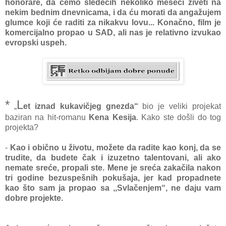
honorare, da ćemo sledećih nekoliko meseci živeti na
nekim bednim dnevnicama, i da ću morati da angažujem
glumce koji će raditi za nikakvu lovu... Konačno, film je
komercijalno propao u SAD, ali nas je relativno izvukao
evropski uspeh.
*
L
„
et iznad kukavičjeg gnezda“
bio je veliki projekat
baziran na hit-romanu
Kena Kesija
. Kako ste došli do tog
projekta?
-
Kao i obično u životu, možete da radite kao konj, da se
trudite, da budete čak i izuzetno talentovani, ali ako
nemate sreće, propali ste. Mene je sreća zakačila nakon
tri godine bezuspešnih pokušaja, jer kad propadnete
kao što sam ja propao sa ,,Svlačenjem“, ne daju vam
dobre projekte.