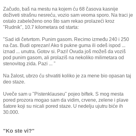
Začudo, baš na mestu na kojem ću 68 časova kasnije
doživeti strašnu nesreću, vozio sam veoma sporo. Na traci je
ostalo zabeleženo ono što sam rekao prolazeći kroz
"Rudnik", 10.7 kilometara od starta:
"Sad idi četvrtom. Punim gasom. Recimo između 240 i 250
na čas. Budi oprezan! Ako ti pukne guma ili odeš ispod ...
iznad ... unutra. Gotov si. Pazi! Ovuda još možeš da voziš
pod punim gasom, ali prolaziš na nekoliko milimetara od
stenovitog zida. Pazi ... "
Na žalost, ubrzo ću shvatiti koliko je za mene bio opasan taj
deo staze.
Uveče sam u "Pistenklauseu" pojeo biftek. S mog mesta
pored prozora mogao sam da vidim, crvene, zelene i plave
šatore koji su nicali pored staze. U nedelju ujutru biće ih
30.000.
"Ko ste vi?"