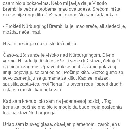
osam bio u boksovima. Neko mi javlja da je Vittorio
Brambilla već na probama imao dva udesa. Srećom, ništa
mu se nije dogodilo. Još pamtim ono što sam tada rekao:
- Prokleti Nürburgring! Brambilla je imao sreće, ali sledeći je,
možda, neće imati.
Nisam ni sanjao da ću sledeći biti ja.
Časova 13: sunce je visoko nad Nürburgringom. Divno
vreme. Hiljade ljudi stoje, leže ili sede duž staze, čekajući
da motori zagrme. Upravo dok se približavamo polaznoj
liniji, pojavljuju se crni oblaci. Počinje kiša. Glatke gume za
suvo zamenjuju se gumama za kišu. Kad se, najzad,
spustila zastavica, moj "ferrari" u prvom redu, ispred drugih,
ostaje u mestu, kao prikovan.
Kad sam krenuo, bio sam na jedanaestoj poziciji. Tog
trenutka, počinje ono što je moglo da bude moja poslednja
trka na stazi Nürburgringa.
Urlao sam iz sveg glasa, obavijen plamenom i zarobljen u