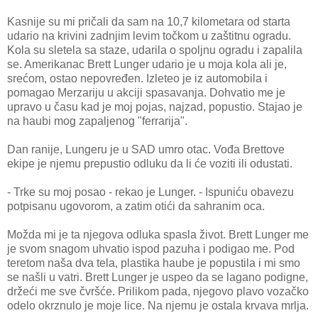
Kasnije su mi pričali da sam na 10,7 kilometara od starta
udario na krivini zadnjim levim točkom u zaštitnu ogradu.
Kola su sletela sa staze, udarila o spoljnu ogradu i zapalila
se. Amerikanac Brett Lunger udario je u moja kola ali je,
srećom, ostao nepovređen. Izleteo je iz automobila i
pomagao Merzariju u akciji spasavanja. Dohvatio me je
upravo u času kad je moj pojas, najzad, popustio. Stajao je
na haubi mog zapaljenog "ferrarija".
Dan ranije, Lungeru je u SAD umro otac. Vođa Brettove
ekipe je njemu prepustio odluku da li će voziti ili odustati.
- Trke su moj posao - rekao je Lunger. - Ispuniću obavezu
potpisanu ugovorom, a zatim otići da sahranim oca.
Možda mi je ta njegova odluka spasla život. Brett Lunger me
je svom snagom uhvatio ispod pazuha i podigao me. Pod
teretom naša dva tela, plastika haube je popustila i mi smo
se našli u vatri. Brett Lunger je uspeo da se lagano podigne,
držeći me sve čvršće. Prilikom pada, njegovo plavo vozačko
odelo okrznulo je moje lice. Na njemu je ostala krvava mrlja.