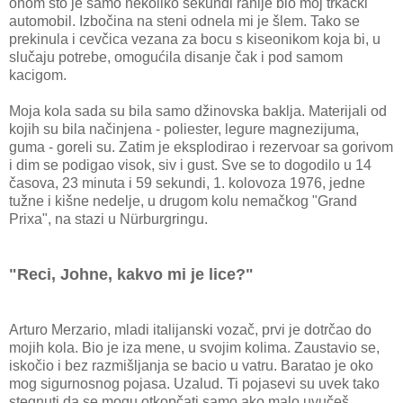
onom što je samo nekoliko sekundi ranije bio moj trkački
automobil. Izbočina na steni odnela mi je šlem. Tako se
prekinula i cevčica vezana za bocu s kiseonikom koja bi, u
slučaju potrebe, omogućila disanje čak i pod samom
kacigom.
Moja kola sada su bila samo džinovska baklja. Materijali od
kojih su bila načinjena - poliester, legure magnezijuma,
guma - goreli su. Zatim je eksplodirao i rezervoar sa gorivom
i dim se podigao visok, siv i gust. Sve se to dogodilo u 14
časova, 23 minuta i 59 sekundi, 1. kolovoza 1976, jedne
tužne i kišne nedelje, u drugom kolu nemačkog "Grand
Prixa", na stazi u Nürburgringu.
"Reci, Johne, kakvo mi je lice?"
Arturo Merzario, mladi italijanski vozač, prvi je dotrčao do
mojih kola. Bio je iza mene, u svojim kolima. Zaustavio se,
iskočio i bez razmišljanja se bacio u vatru. Baratao je oko
mog sigurnosnog pojasa. Uzalud. Ti pojasevi su uvek tako
stegnuti da se mogu otkopčati samo ako malo uvučeš