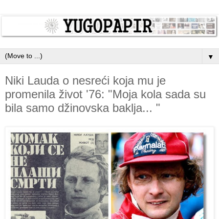
▼
Niki Lauda o nesreći koja mu je
promenila život '76: "Moja kola sada su
bila samo džinovska baklja... "