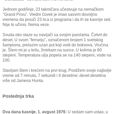
Jednom godišnje, 23 takmičara učestvuje na nemačkom
"Grand Prixu". Vredni čovek je imao sasvim dovoljno
vremena da prouči 23 lica iz programa i da ih se kasnije seti.
Nije to učinio. Nema veze.
Svuda oko staze su navijači sa svojim parolama. Četvrt do
deset. U svom "ferrariju", označenom brojem 1 svetskog
šampiona, prelazim uzan put koji vodi do boksova. Vrućina
je. Šlem mi je u krilu, žmirkam na sunce. U kolima je 60
stepeni. Temperatura ulja popela se na 140 stepeni, vode na
100.
Stavljam šlem i krećem na prvi krug. Postižem svoje najbolje
vreme od 7 minuta, 7 sekundi i 4 desetine; devet desetina
više od Jamesa Hunta.
Poslednja trka
Dva dana kasnije, 1. avgust 1976:
U sedam sam ustao, u