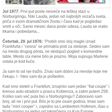
Jul 1977:
Prvi put posle nesreće na teškoj stazi u
Nürburgringu, Niki Lauda, jedan od najboljih vozača sveta,
priča o svom dramatičnom životu i času kad je pogledao
smrti u oči. Samo mesec dana posle udesa, Lauda se vratio
trkama i pobedama...
Četvrtak, 29. jul 1976:
"Probili smo sloj magle iznad
Frankfurta i "cesna" se primakla pisti za sletanje. Sedeo sam
na mestu drugog pilota, ne skidajući pogled s komandne
table. Mesto iza mene bilo je prazno. Moja supruga Marlene
ostala je kod kuće.
Ja sam to od nje tražio. Znao sam dobro za nevolje koje me
čekaju. I - hteo sam da je poštedim.
Kad smo sleteli u Frankfurt, iznajmio sam jedan "fiat coupe" i
krenuo auto-stradom u pravcu Koblenza, a zatim putem 258.
Koliko sam već puta bio u Nürburgringu? Zaboravio sam
broj, ali ne i prvi put. Bilo je to pre osam godina. Imao sam
tada "mini cooper" i, zajedno sa Lambertom Hoferom, išao u
Nürburgring na jedno od takmičenja za Kup Evrope.