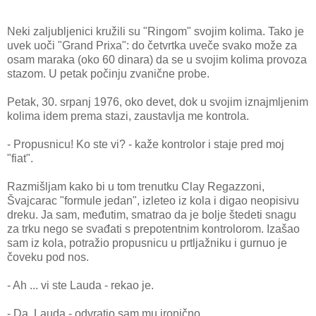
Neki zaljubljenici kružili su "Ringom" svojim kolima. Tako je
uvek uoči "Grand Prixa": do četvrtka uveče svako može za
osam maraka (oko 60 dinara) da se u svojim kolima provoza
stazom. U petak počinju zvanične probe.
Petak, 30. srpanj 1976, oko devet, dok u svojim iznajmljenim
kolima idem prema stazi, zaustavlja me kontrola.
- Propusnicu! Ko ste vi? - kaže kontrolor i staje pred moj
"fiat".
Razmišljam kako bi u tom trenutku Clay Regazzoni,
Švajcarac "formule jedan", izleteo iz kola i digao neopisivu
dreku. Ja sam, međutim, smatrao da je bolje štedeti snagu
za trku nego se svađati s prepotentnim kontrolorom. Izašao
sam iz kola, potražio propusnicu u prtljažniku i gurnuo je
čoveku pod nos.
- Ah ... vi ste Lauda - rekao je.
- Da, Lauda - odvratio sam mu ironično.