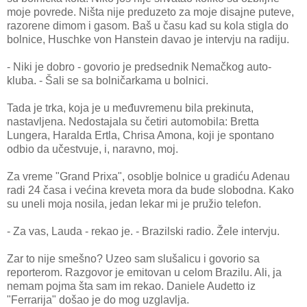
moje povrede. Ništa nije preduzeto za moje disajne puteve,
razorene dimom i gasom. Baš u času kad su kola stigla do
bolnice, Huschke von Hanstein davao je intervju na radiju.
- Niki je dobro - govorio je predsednik Nemačkog auto-
kluba. - Šali se sa bolničarkama u bolnici.
Tada je trka, koja je u međuvremenu bila prekinuta,
nastavljena. Nedostajala su četiri automobila: Bretta
Lungera, Haralda Ertla, Chrisa Amona, koji je spontano
odbio da učestvuje, i, naravno, moj.
Za vreme "Grand Prixa", osoblje bolnice u gradiću Adenau
radi 24 časa i većina kreveta mora da bude slobodna. Kako
su uneli moja nosila, jedan lekar mi je pružio telefon.
- Za vas, Lauda - rekao je. - Brazilski radio. Žele intervju.
Zar to nije smešno? Uzeo sam slušalicu i govorio sa
reporterom. Razgovor je emitovan u celom Brazilu. Ali, ja
nemam pojma šta sam im rekao. Daniele Audetto iz
"Ferrarija" došao je do mog uzglavlja.