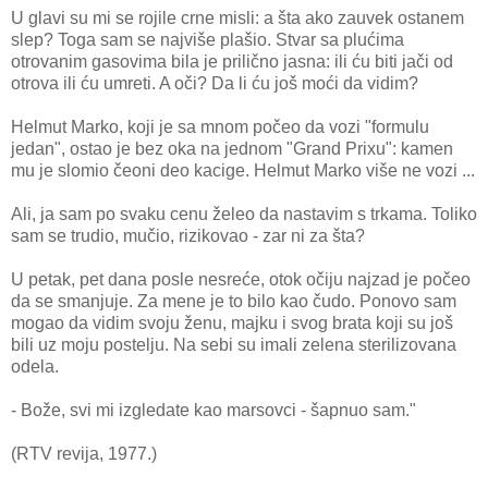
U glavi su mi se rojile crne misli: a šta ako zauvek ostanem
slep? Toga sam se najviše plašio. Stvar sa plućima
otrovanim gasovima bila je prilično jasna: ili ću biti jači od
otrova ili ću umreti. A oči? Da li ću još moći da vidim?
Helmut Marko, koji je sa mnom počeo da vozi "formulu
jedan", ostao je bez oka na jednom "Grand Prixu": kamen
mu je slomio čeoni deo kacige. Helmut Marko više ne vozi ...
Ali, ja sam po svaku cenu želeo da nastavim s trkama. Toliko
sam se trudio, mučio, rizikovao - zar ni za šta?
U petak, pet dana posle nesreće, otok očiju najzad je počeo
da se smanjuje. Za mene je to bilo kao čudo. Ponovo sam
mogao da vidim svoju ženu, majku i svog brata koji su još
bili uz moju postelju. Na sebi su imali zelena sterilizovana
odela.
- Bože, svi mi izgledate kao marsovci - šapnuo sam."
(RTV revija, 1977.)