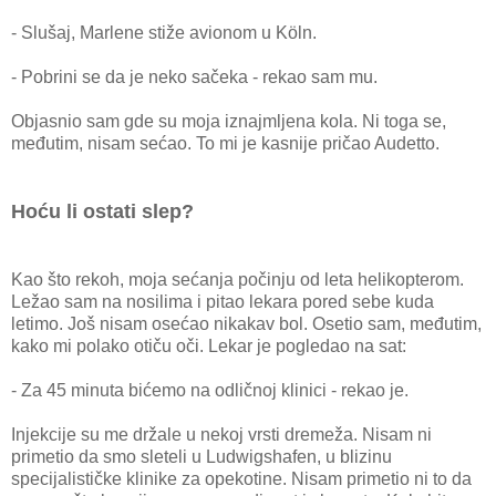
- Slušaj, Marlene stiže avionom u Köln.
- Pobrini se da je neko sačeka - rekao sam mu.
Objasnio sam gde su moja iznajmljena kola. Ni toga se,
međutim, nisam sećao. To mi je kasnije pričao Audetto.
Hoću li ostati slep?
Kao što rekoh, moja sećanja počinju od leta helikopterom.
Ležao sam na nosilima i pitao lekara pored sebe kuda
letimo. Još nisam osećao nikakav bol. Osetio sam, međutim,
kako mi polako otiču oči. Lekar je pogledao na sat:
- Za 45 minuta bićemo na odličnoj klinici - rekao je.
Injekcije su me držale u nekoj vrsti dremeža. Nisam ni
primetio da smo sleteli u Ludwigshafen, u blizinu
specijalističke klinike za opekotine. Nisam primetio ni to da