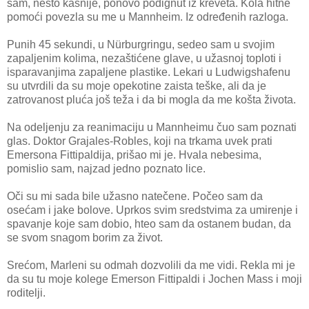
sam, nešto kasnije, ponovo podignut iz kreveta. Kola hitne
pomoći povezla su me u Mannheim. Iz određenih razloga.
Punih 45 sekundi, u Nürburgringu, sedeo sam u svojim
zapaljenim kolima, nezaštićene glave, u užasnoj toploti i
isparavanjima zapaljene plastike. Lekari u Ludwigshafenu
su utvrdili da su moje opekotine zaista teške, ali da je
zatrovanost pluća još teža i da bi mogla da me košta života.
Na odeljenju za reanimaciju u Mannheimu čuo sam poznati
glas. Doktor Grajales-Robles, koji na trkama uvek prati
Emersona Fittipaldija, prišao mi je. Hvala nebesima,
pomislio sam, najzad jedno poznato lice.
Oči su mi sada bile užasno natečene. Počeo sam da
osećam i jake bolove. Uprkos svim sredstvima za umirenje i
spavanje koje sam dobio, hteo sam da ostanem budan, da
se svom snagom borim za život.
Srećom, Marleni su odmah dozvolili da me vidi. Rekla mi je
da su tu moje kolege Emerson Fittipaldi i Jochen Mass i moji
roditelji.