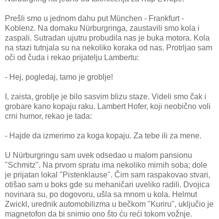
Prešli smo u jednom dahu put München - Frankfurt -
Koblenz. Na domaku Nürburgringa, zaustavili smo kola i
zaspali. Sutradan ujutru probudila nas je buka motora. Kola
na stazi tutnjala su na nekoliko koraka od nas. Protrljao sam
oči od čuda i rekao prijatelju Lambertu:
- Hej, pogledaj, tamo je groblje!
I, zaista, groblje je bilo sasvim blizu staze. Videli smo čak i
grobare kano kopaju raku. Lambert Hofer, koji neobično voli
crni humor, rekao je tada:
- Hajde da izmerimo za koga kopaju. Za tebe ili za mene.
U Nürburgringu sam uvek odsedao u malom pansionu
"Schmitz". Na prvom spratu ima nekoliko mirnih soba; dole
je prijatan lokal "Pistenklause". Čim sam raspakovao stvari,
otišao sam u boks gde su mehaničari uveliko radili. Dvojica
novinara su, po dogovoru, ušla sa mnom u kola. Helmut
Zwickl, urednik automobilizma u bečkom "Kuriru", uključio je
magnetofon da bi snimio ono što ću reći tokom vožnje.