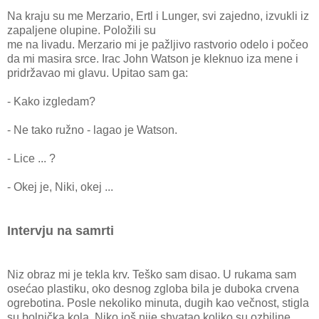
Na kraju su me Merzario, Ertl i Lunger, svi zajedno, izvukli iz
zapaljene olupine. Položili su
me na livadu. Merzario mi je pažljivo rastvorio odelo i počeo
da mi masira srce. Irac John Watson je kleknuo iza mene i
pridržavao mi glavu. Upitao sam ga:
- Kako izgledam?
- Ne tako ružno - lagao je Watson.
- Lice ... ?
- Okej je, Niki, okej ...
Intervju na samrti
Niz obraz mi je tekla krv. Teško sam disao. U rukama sam
osećao plastiku, oko desnog zgloba bila je duboka crvena
ogrebotina. Posle nekoliko minuta, dugih kao večnost, stigla
su bolnička kola. Niko još nije shvatao koliko su ozbiljne