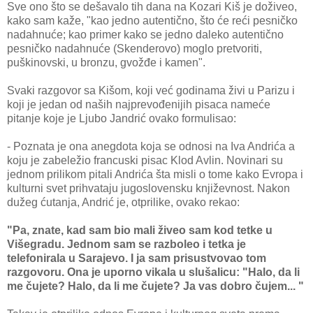
Sve ono što se dešavalo tih dana na Kozari Kiš je doživeo,
kako sam kaže, "kao jedno autentično, što će reći pesničko
nadahnuće; kao primer kako se jedno daleko autentično
pesničko nadahnuće (Skenderovo) moglo pretvoriti,
puškinovski, u bronzu, gvožđe i kamen".
Svaki razgovor sa Kišom, koji već godinama živi u Parizu i
koji je jedan od naših najprevođenijih pisaca nameće
pitanje koje je Ljubo Jandrić ovako formulisao:
- Poznata je ona anegdota koja se odnosi na Iva Andrića a
koju je zabeležio francuski pisac Klod Avlin. Novinari su
jednom prilikom pitali Andrića šta misli o tome kako Evropa i
kulturni svet prihvataju jugoslovensku književnost. Nakon
dužeg ćutanja, Andrić je, otprilike, ovako rekao:
"Pa, znate, kad sam bio mali živeo sam kod tetke u
Višegradu. Jednom sam se razboleo i tetka je
telefonirala u Sarajevo. I ja sam prisustvovao tom
razgovoru. Ona je uporno vikala u slušalicu: "Halo, da li
me čujete? Halo, da li me čujete? Ja vas dobro čujem... "