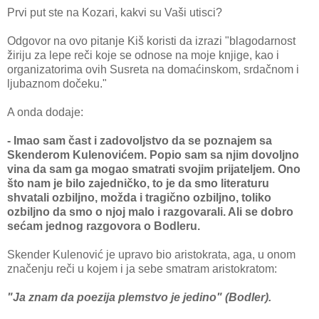
Prvi put ste na Kozari, kakvi su Vaši utisci?
Odgovor na ovo pitanje Kiš koristi da izrazi "blagodarnost
žiriju za lepe reči koje se odnose na moje knjige, kao i
organizatorima ovih Susreta na domaćinskom, srdačnom i
ljubaznom dočeku."
A onda dodaje:
- Imao sam čast i zadovoljstvo da se poznajem sa
Skenderom Kulenovićem. Popio sam sa njim dovoljno
vina da sam ga mogao smatrati svojim prijateljem. Ono
što nam je bilo zajedničko, to je da smo literaturu
shvatali ozbiljno, možda i tragično ozbiljno, toliko
ozbiljno da smo o njoj malo i razgovarali. Ali se dobro
sećam jednog razgovora o Bodleru.
Skender Kulenović je upravo bio aristokrata, aga, u onom
značenju reči u kojem i ja sebe smatram aristokratom:
"Ja znam da poezija plemstvo je jedino" (Bodler).