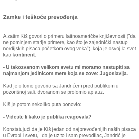
Zamke i teškoće prevođenja
A zatim Kiš govori o primeru latinoameričke književnosti ("da
ne pominjem starije primere, kao što je zajednički nastup
nordijskih pisaca početkom ovog veka"), koja je osvojila svet
kao
kontinent.
- U takozvanom velikom svetu mi moramo nastupiti sa
najmanjom jedinicom mere koja se zove: Jugoslavija.
Kad je o tome govorio sa Jandrićem pred publikom u
pozorišnoj sali, dvoranom se prolomio aplauz.
Kiš je potom nekoliko puta ponovio:
- Videste li kako je publika reagovala?
Konstatujući da je Kiš jedan od najprevođenijih naših pisaca
u Evropi i svetu, i da je uz to i sam prevodilac, Jandrić je