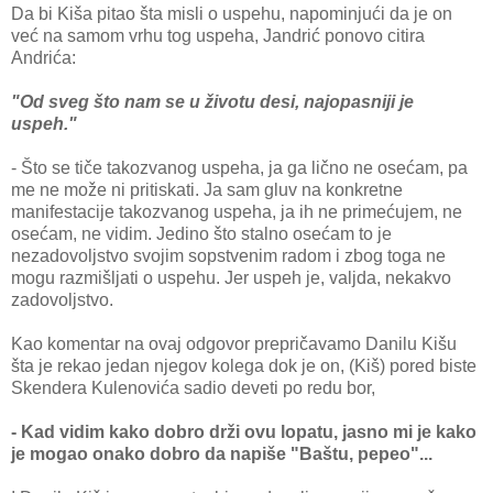
Da bi Kiša pitao šta misli o uspehu, napominjući da je on
već na samom vrhu tog uspeha, Jandrić ponovo citira
Andrića:
"Od sveg što nam se u životu desi, najopasniji je
uspeh."
- Što se tiče takozvanog uspeha, ja ga lično ne osećam, pa
me ne može ni pritiskati. Ja sam gluv na konkretne
manifestacije takozvanog uspeha, ja ih ne primećujem, ne
osećam, ne vidim. Jedino što stalno osećam to je
nezadovoljstvo svojim sopstvenim radom i zbog toga ne
mogu razmišljati o uspehu. Jer uspeh je, valjda, nekakvo
zadovoljstvo.
Kao komentar na ovaj odgovor prepričavamo Danilu Kišu
šta je rekao jedan njegov kolega dok je on, (Kiš) pored biste
Skendera Kulenovića sadio deveti po redu bor,
- Kad vidim kako dobro drži ovu lopatu, jasno mi je kako
je mogao onako dobro da napiše "Baštu, pepeo"...