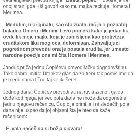
vadi engleski prevod knjige
"Bašta, pepeo"
i otvara je na
onoj strani gde Kiš govori kako mu majka recituje Homera i
Merimea.
- Međutim, u originalu, kao što znate, reč je o poznatoj
baladi o Omeru i Merimi! I evo primera kako je jedan lik,
ovde lik moje majke koja je zamišljena kao protivteza
eruditskom liku mog oca, deformisan. Zahvaljujući
pogrešnom prevodu ona je postala erudita, jer umesto
narodne poezije ona mi čita Homera i Merimea.
Jandrić priča jednu Ćopićevu prevodilačku dogodovštinu.
Tako dobro imitira Brankov glas da za trenutak pomislimo da
je među nama lično taj veliki šeret.
Jednog dana, Ćopićev prevodilac na ruski zamoli ga da
dođe kod njega jer već pola dana ne može da odgonetne
jednu njegovu rečenicu. Ćopić je primi, ali ni sledećih pola
dana nije uspeo da joj objasni šta je hteo da kaže
rečenicom:
- E, vala nećeš da si božja cicvara!