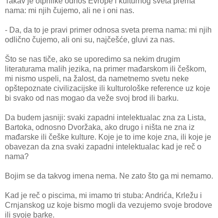
Takav je otprilike odnos Evrope i kulturnog sveta prema
nama: mi njih čujemo, ali ne i oni nas.
- Da, da to je pravi primer odnosa sveta prema nama: mi njih
odlično čujemo, ali oni su, najčešće, gluvi za nas.
Što se nas tiče, ako se uporedimo sa nekim drugim
literaturama malih jezika, na primer mađarskom ili češkom,
mi nismo uspeli, na žalost, da nametnemo svetu neke
opštepoznate civilizacijske ili kulturološke reference uz koje
bi svako od nas mogao da veže svoj brod ili barku.
Da budem jasniji: svaki zapadni intelektualac zna za Lista,
Bartoka, odnosno Dvoržaka, ako drugo i ništa ne zna iz
mađarske ili češke kulture. Koje je to ime koje zna, ili koje je
obavezan da zna svaki zapadni intelektualac kad je reč o
nama?
Bojim se da takvog imena nema. Ne zato što ga mi nemamo.
Kad je reč o piscima, mi imamo tri stuba: Andrića, Krležu i
Crnjanskog uz koje bismo mogli da vezujemo svoje brodove
ili svoje barke.