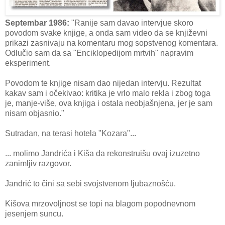
Septembar 1986:
"Ranije sam davao intervjue skoro
povodom svake knjige, a onda sam video da se književni
prikazi zasnivaju na komentaru mog sopstvenog komentara.
Odlučio sam da sa "Enciklopedijom mrtvih" napravim
eksperiment.
Povodom te knjige nisam dao nijedan intervju. Rezultat
kakav sam i očekivao: kritika je vrlo malo rekla i zbog toga
je, manje-više, ova knjiga i ostala neobjašnjena, jer je sam
nisam objasnio."
Sutradan, na terasi hotela "Kozara"...
... molimo Jandrića i Kiša da rekonstruišu ovaj izuzetno
zanimljiv razgovor.
Jandrić to čini sa sebi svojstvenom ljubaznošću.
Kišova mrzovoljnost se topi na blagom popodnevnom
jesenjem suncu.