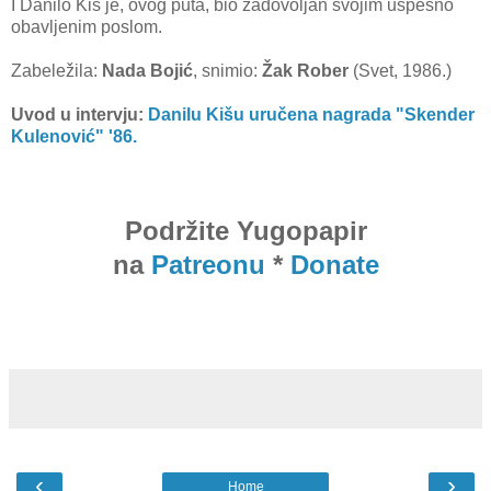
I Danilo Kiš je, ovog puta, bio zadovoljan svojim uspešno
obavljenim poslom.
Zabeležila:
Nada Bojić
, snimio:
Žak Rober
(Svet, 1986.)
Uvod u intervju:
Danilu Kišu uručena nagrada "Skender
Kulenović" '86.
Podržite Yugopapir
na
Patreonu
*
Donate
‹
›
Home