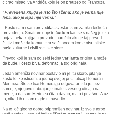
citirao misao Iva Andrića koju je on preuzeo od Francuza:
"Prevedena knjiga je isto što i žena: ako je verna nije
lepa, ako je lepa nije verna."
- Pošto sam i sam prevodilac svestan sam zamki i teškoća
prevođenja. Smatram uopšte
čudom
kad se s našeg jezika
pojavi neka knjiga u prevodu, naročito ako je taj prevod
čitljiv i može da komunicira sa čitaocem kome nisu bliske
naše kulturne i civilizacijske sfere.
Prevod koji je sam po sebi jedna
varijanta
originala može
da bude, i često biva, deformacija tog originala.
Jedan američki novinar postavio mi je, tu skoro, pitanje
zašto toliko ističem, u jednoj svojoj priči, uticaj Homera i
Merimea. Što se tiče Homera, ja odgovaram da je, bez
sumnje, njegovo nabrajanje imalo izvesnog uticaja na
mene, a da sam Merimea čitao davno, malo i površno. A uz
to, nikad ih nisam nigde ni navodio.
Na to, očigledno dobro pripremljen novinar, iz svoje torbe