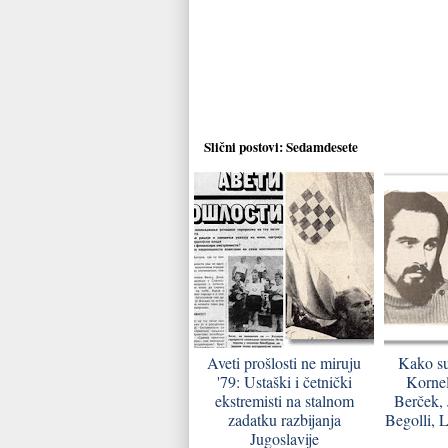
Slični postovi:
Sedamdesete
Aveti prošlosti ne miruju
Kako su 
'79: Ustaški i četnički
Kornel
ekstremisti na stalnom
Berček, 
zadatku razbijanja
Begolli, L
Jugoslavije