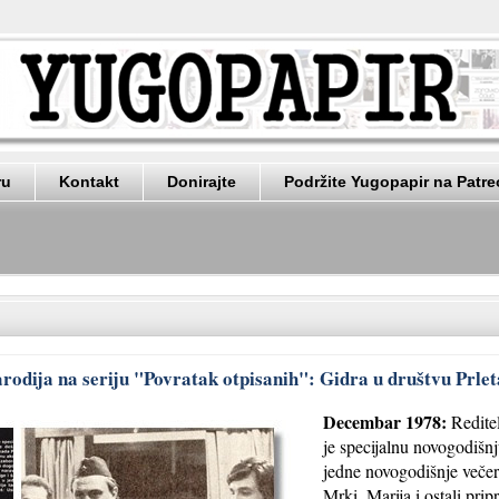
ru
Kontakt
Donirajte
Podržite Yugopapir na Patr
rodija na seriju "Povratak otpisanih": Gidra u društvu Prleta
Decembar 1978:
Redite
je specijalnu novogodišn
jedne novogodišnje večeri
Mrki, Marija i ostali pri