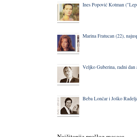
Ines Popović Kotman ("Lepo
Marina Fratucan (22), najus
Veljko Guberina, radni dan
Beba Lončar i Joško Radelj
Najčitanije prošlog meseca...