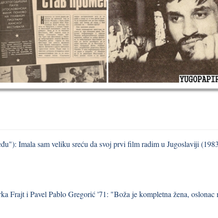
u"): Imala sam veliku sreću da svoj prvi film radim u Jugoslaviji (198
ka Frajt i Pavel Pablo Gregorić '71: "Boža je kompletna žena, oslonac m