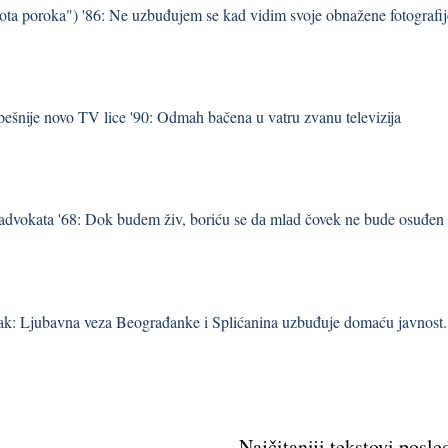
ta poroka") '86: Ne uzbuđujem se kad vidim svoje obnažene fotografij
pešnije novo TV lice '90: Odmah bačena u vatru zvanu televizija
 advokata '68: Dok budem živ, boriću se dа mlаd čovek ne bude osuđen
ak: Ljubavna veza Beograđanke i Splićanina uzbuđuje domaću javnost.
Najčitaniji tekstovi posle