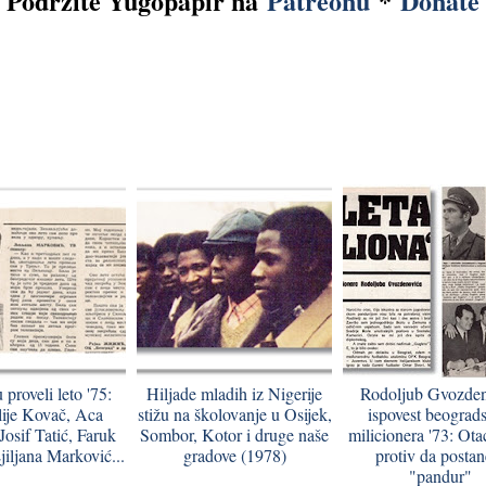
Podržite Yugopapir na
Patreonu
*
Donate
proveli leto '75:
Hiljade mladih iz Nigerije
Rodoljub Gvozden
ije Kovač, Aca
stižu na školovanje u Osijek,
ispovest beograd
Josif Tatić, Faruk
Sombor, Kotor i druge naše
milicionera '73: Ota
jiljana Marković...
gradove (1978)
protiv da posta
"pandur"