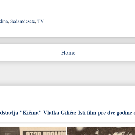
dina
,
Sedamdesete
,
TV
Home
stavlja "Kičma" Vlatka Gilića: Isti film pre dve godine 