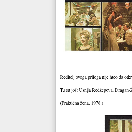
Reditelj ovoga priloga nije hteo da otkr
Tu su još: Usnija Redžepova, Dragan-Ž
(Praktična žena, 1978.)