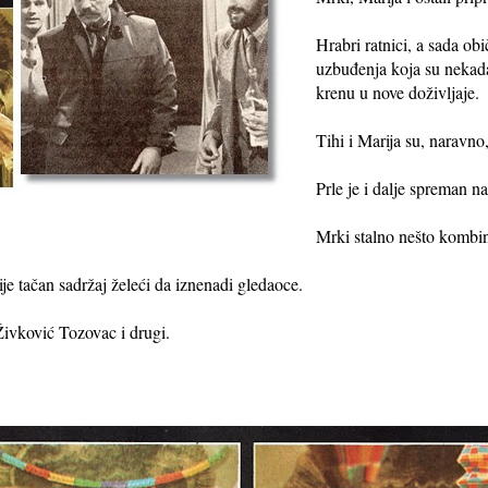
Hrabri ratnici, a sada o
uzbuđenja koja su nekada
krenu u nove doživljaje.
Tihi i Marija su, naravno,
Prle je i dalje spreman na
Mrki stalno nešto kombinu
ije tačan sadržaj želeći da iznenadi gledaoce.
ivković Tozovac i drugi.