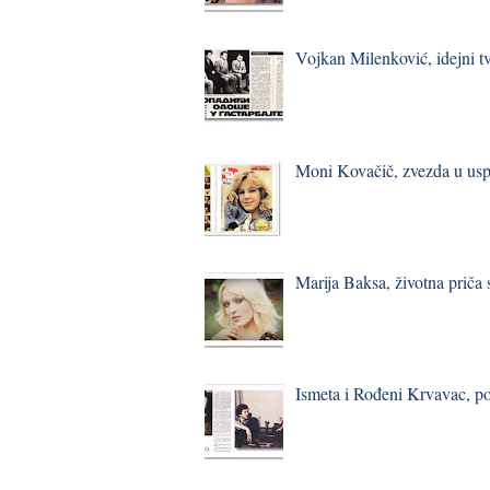
Vojkan Milenković, idejni t
Moni Kovačič, zvezda u usp
Marija Baksa, životna priča
Ismeta i Rođeni Krvavac, p