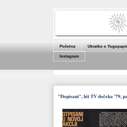
Početna
Ukratko o Yugopapi
Instagram
"Dopisani", hit TV dočeka '79, pa