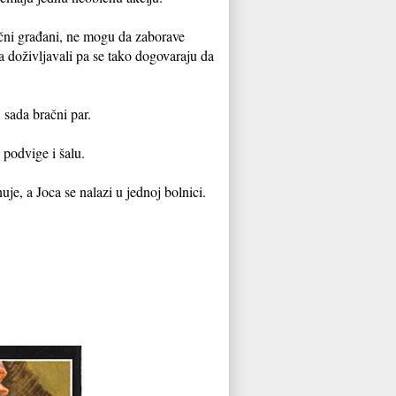
bični građani, ne mogu da zaborave
 doživljavali pa se tako dogovaraju da
 sada bračni par.
 podvige i šalu.
je, a Joca se nalazi u jednoj bolnici.