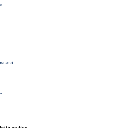
e
 nа smrt
..
dnjih godina...