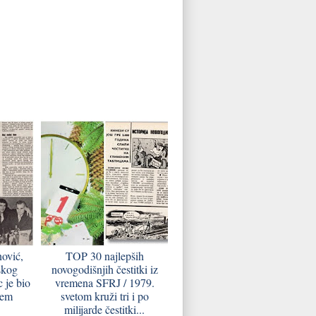
ović,
TOP 30 najlepših
skog
novogodišnjih čestitki iz
c je bio
vremena SFRJ / 1979.
nem
svetom kruži tri i po
milijarde čestitki...