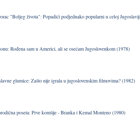
vorac "Boljeg života": Popadići podjednako popularni u celoj Jugoslavij
onu: Rođena sam u Americi, ali se osećam Jugoslovenkom (1978)
 slavne glumice: Zašto nije igrala u jugoslovenskim filmovima? (1982)
orodična poseta: Prve komšije - Branka i Kemal Monteno (1980)