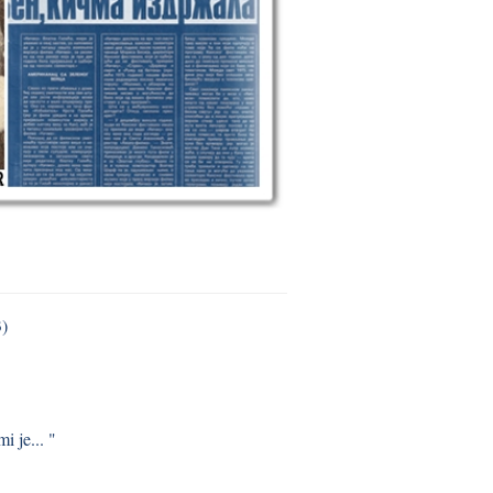
3)
i je... "