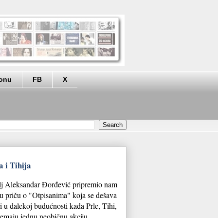
eonu
FB
X
 i Tihija
lj Aleksandar Đorđević pripremio nam
ju priču o "Otpisanima" koja se dešava
 u dalekoj budućnosti kada Prle, Tihi,
premaju jednu neobičnu akciju.