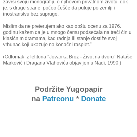
završi svoju monografiju o njihovom privatnom životu, dok
je, s druge strane, počeo češće da putuje po zemlji i
inostranstvu bez supruge.
Mislim da ne preterujem ako kao opštu ocenu za 1976.
godinu kažem da je u mnogo čemu podsećala na treći čin u
klasičnim dramama, kad radnja ili stanje dostiže svoj
vrhunac koji ukazuje na konačni rasplet."
(Odlomak iz feljtona "Jovanka Broz - Život na dvoru" Nataše
Marković i Dragana Vlahovića objavljen u Nadi, 1990.)
Podržite Yugopapir
na
Patreonu
*
Donate