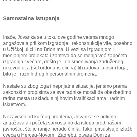
Samostalna istupanja
Inače, Jovanka se u toku ove godine veoma mnogo
angažovala prilikom izgradnje i rekonstrukcije vile, posebno
u Užičkoj ulici i na Brionima. U vezi sa izgradnjom i
menjanjem projekata i zahteva da se menja već započeta
izgradnja cvećare, došlo je i do smenjivanja zaduženog
rukovodioca (šef ordonans oficira) tih radova, a osim toga,
bilo je i raznih drugih personalnih promena.
Nastale su zbog toga i neprijatne situacije, jer smo prema
zakonskim propisima za sve radnike morali da obezbedimo
radna mesta u skladu s njihovim kvalifikaciiama i radnim
iskustvom.
Nezavisno od kućnog problema, Jovanka se prilično
angažovala i počela samostalno da istupa pred našom
javnošću, što je ranije nerado činila. Tako, prisustvuje izložbi
cveća u Herceg-Novom i Zagrebu, otvara Dom za