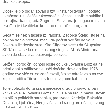
Branko Jakopić.
Doček je bio organizovan u tzv. Kristalnoj dvorani, bogato
ukrašenoj uz učešće rukovodećih ličnosti iz svih republika i
pokrajina, kao i grada Zagreba. Servirana je bogata trpeza a
izvođen je i kvalitetan kulturno-umetnički program.
Sećam se nekih tačaka iz "raporta" Zagorca Štefa: Tito je na
poklon dobio brezovu metlu da počisti sve što ne valja,
Jovanka licidersko srce, Kiro Gligorov sveću da Skupština
SFRJ ne zaseda u mraku zbog struje, a Miloš Minić - mali
avion da obavi sva putovanja po svetu...
Složeni porodični odnosi posle odluke Jovanke Broz da ne
primi visoko odlikovanje uoči dočeka Nove godine 1976.
godine sve više su se zaoštravali, što se odražavalo na sve
koji su radili u Titovom civilnom i vojnom kabinetu.
To je dolazilo do izražaja najčešće u vidu prigovora, pa i
kritika koje je Jovanka Broz upućivala na račun nekih Titovih
najbližih političkih saradnika, pre svega Kardelja, Bakarića,
Dolanca, Ljubičića, Herljevića, a od ranog proleća i glavnog
ađutanta Marka Rape.