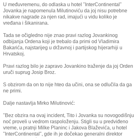
U međuvremenu, do odlaska u hotel "InterContinental"
Jovanka je napomenula Milutinoviću da joj nisu potrebne
nikakve nagrade za njen rad, imajući u vidu koliko je
vređana i šikanirana.
Tada se očigledno nije znao pravi razlog Jovankinog
odbijanja Ordena koji je trebalo da primi od Vladimira
Bakarića, najstarijeg u državnoj i partijskog hijerarhiji u
Hrvatskoj.
Pravi razlog bilo je zapravo Jovankino traženje da joj Orden
uruči suprug Josip Broz.
S obzirom da on to nije hteo da učini, ona se odlučila da ga
ne primi.
Dalje nastavlja Mirko Milutinović:
"Bez obzira na ovaj incident, Tito i Jovanka su novogodišnju
noć proveli u vedrom raspoloženju. Stigli su u predviđeno
vreme, u pratnji Milke Planinc i Jakova Blaževića, u hotel
"InterContinental", gde ih je dočekao generalni direktor