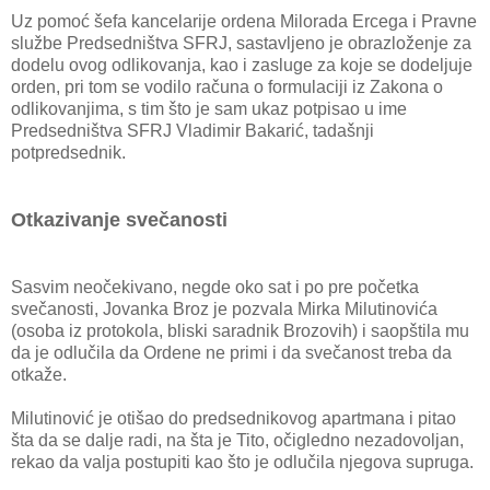
Uz pomoć šefa kancelarije ordena Milorada Ercega i Pravne
službe Predsedništva SFRJ, sastavljeno je obrazloženje za
dodelu ovog odlikovanja, kao i zasluge za koje se dodeljuje
orden, pri tom se vodilo računa o formulaciji iz Zakona o
odlikovanjima, s tim što je sam ukaz potpisao u ime
Predsedništva SFRJ Vladimir Bakarić, tadašnji
potpredsednik.
Otkazivanje svečanosti
Sasvim neočekivano, negde oko sat i po pre početka
svečanosti, Jovanka Broz je pozvala Mirka Milutinovića
(osoba iz protokola, bliski saradnik Brozovih) i saopštila mu
da je odlučila da Ordene ne primi i da svečanost treba da
otkaže.
Milutinović je otišao do predsednikovog apartmana i pitao
šta da se dalje radi, na šta je Tito, očigledno nezadovoljan,
rekao da valja postupiti kao što je odlučila njegova supruga.