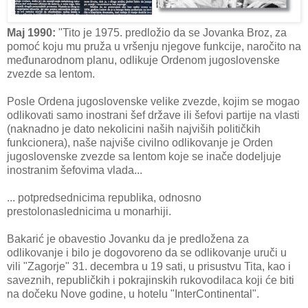
Maj 1990:
"Tito je 1975. predložio da se Jovanka Broz, za
pomoć koju mu pruža u vršenju njegove funkcije, naročito na
međunarodnom planu, odlikuje Ordenom jugoslovenske
zvezde sa lentom.
Posle Ordena jugoslovenske velike zvezde, kojim se mogao
odlikovati samo inostrani šef države ili šefovi partije na vlasti
(naknadno je dato nekolicini naših najviših političkih
funkcionera), naše najviše civilno odlikovanje je Orden
jugoslovenske zvezde sa lentom koje se inače dodeljuje
inostranim šefovima vlada...
... potpredsednicima republika, odnosno
prestolonaslednicima u monarhiji.
Bakarić je obavestio Jovanku da je predložena za
odlikovanje i bilo je dogovoreno da se odlikovanje uruči u
vili "Zagorje" 31. decembra u 19 sati, u prisustvu Tita, kao i
saveznih, republičkih i pokrajinskih rukovodilaca koji će biti
na dočeku Nove godine, u hotelu "InterContinental".