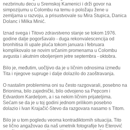
nezbrinutu decu u Sremskoj Kamenici i drži govor na
simpozijumu u Colombu na temu o položaju žene u
zemljama u razvoju, a prisustvovale su Mira Stupica, Danica
Dolanc i Milka Minić.
Iznad svega i Titovo zdravstveno stanje se tokom 1976.
godine dalje pogoršavalo - duga rekonvalescencija od
bronhitisa ili upale pluća tokom januara i februara
komplikovalo se novim srčanim promenama u Colombu
avgusta i akutnim oboljenjem jetre septembra - oktobra.
Bilo je, međutim, uočljivo da je u ličnim odnosima između
Tita i njegove supruge i dalje dolazilo do zaoštravanja.
O nastalim problemima oni su često razgovarali, posebno na
Brionima, bilo zajednički, bilo odvojeno sa Pepcom i
Edvardom Kardeljom, a i sa nekim ličnim prijateljima.
Sećam se da je u toj godini jednom prilikom posebno
dolazio i Ivan Krajačić-Stevo da razgovara nasamo s Titom.
Bilo je u tom pogledu veoma kontradiktornih situacija. Tito
se lično angažovao da naš umetnik fotografije Ivo Eterović