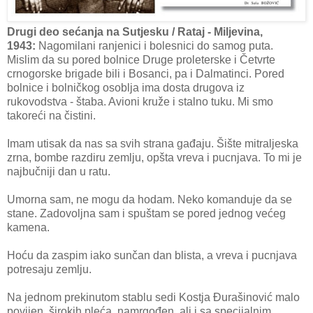
Drugi deo sećanja na Sutjesku / Rataj - Miljevina,
1943:
Nagomilani ranjenici i bolesnici do samog puta.
Mislim da su pored bolnice Druge proleterske i Četvrte
crnogorske brigade bili i Bosanci, pa i Dalmatinci. Pored
bolnice i bolničkog osoblja ima dosta drugova iz
rukovodstva - štaba. Avioni kruže i stalno tuku. Mi smo
takoreći na čistini.
Imam utisak da nas sa svih strana gađaju. Šište mitraljeska
zrna, bombe razdiru zemlju, opšta vreva i pucnjava. To mi je
najbučniji dan u ratu.
Umorna sam, ne mogu da hodam. Neko komanduje da se
stane. Zadovoljna sam i spuštam se pored jednog većeg
kamena.
Hoću da zaspim iako sunčan dan blista, a vreva i pucnjava
potresaju zemlju.
Na jednom prekinutom stablu sedi Kostja Đurašinović malo
povijen, širokih pleća, namrgođen, ali i sa specijalnim