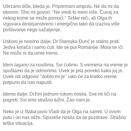
Ubrzano diše, bleda je. Pripremam ampulu. Ne da mi da
otvorim. Tiho mi govori: "Ne vredi to meni više. Čuvaj za
nekog kome se može pomoći." Teške reči, ali Olga ih
izgovara dostojanstveno i energično tako da izaziva više
poštovanje nego sažaljenje.
Uskoro je nosimo dalje. Dr Stanojka Đurić je stalno prati.
Jedva korača i samo ćuti. Ide se put Romanije. Mora se ići.
Ne može ni da umre mirno.
Idem lagano za nosilima. Svi ćutimo. S vremena na vreme je
spuštamo da je odmorimo. Uvek je pita poneko kako joj je.
Uvek isti odgovor "dobro mi je" iako će za kratko vreme
potpuno da nas napusti.
Idemo dalje. Držim jednom rukom nosila. Sve mi liči na
pogreb. Svi smo strašno tužni. Žao nam je.
Neko je iz štaba javio Vladi da je Olga na samrti. U ovom
putu i on nas stiže. Spustiše nosila da se pozdrave. Strašno
teška situacija.