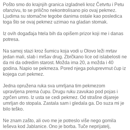
Pošto smo do krajnjih granica izgladneli kroz Četvrtu i Petu
ofanzivu, to se prilično nekontrolisano pio ovaj pekmez.
Ljudima su stomačne tegobe danima ostale kao posledica
toga što se ovaj pekmez uzimao na gladan stomak.
Iz ovih događaja htela bih da opišem prizor koji me i danas
potresa.
Na samoj stazi kroz šumicu koja vodi u Olovo leži mrtav
jedan mali, slab i mršav drug. Zbrčkano lice od islabelosti ne
da mi da odredim starost. Možda ima 20, a možda i 40
godina. Napio se pekmeza. Pored njega poluprevrnut ćup iz
kojega curi pekmez.
Jedna opružena ruka sva umrljana tim pekmezom
upravljena prema ćupu. Drugu ruku zavukao pod pojas i
zgrčen umro. Iz usta se cedi pekmez. Od strašne dijareje
umrljan do stopala. Zastala sam i gledala ga. Do suza mi je
bilo teško.
Ne znam zašto, ali ovo me je potreslo više nego gomila
leševa kod Jablanice. Ono je borba. Tuče neprijatelj,