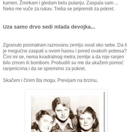
kamen. Žmirkam i gledam belu putanju. Zaspala sam ...
Neko me vuče za rukav. Treba se pripremiti za pokret.
Uza samo drvo sedi mlada devojka...
Zgranuto posmatram razrovanu zemlju svud oko sebe. Da li
je mogućno zaspati u ovom haosu i pored ovakvih potresa?
Čini mi se, nema kvadratnog metra zemlje a da nije ranjen
bilo zrnom ili bombom. Probudili su me da ukažem pomoć
ranjenicima i da se spremimo za pokret.
Skačem i činim šta mogu. Previjam na brzinu.