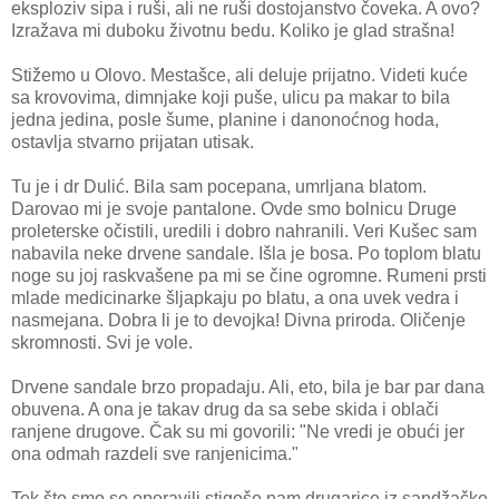
eksploziv sipa i ruši, ali ne ruši dostojanstvo čoveka. A ovo?
Izražava mi duboku životnu bedu. Koliko je glad strašna!
Stižemo u Olovo. Mestašce, ali deluje prijatno. Videti kuće
sa krovovima, dimnjake koji puše, ulicu pa makar to bila
jedna jedina, posle šume, planine i danonoćnog hoda,
ostavlja stvarno prijatan utisak.
Tu je i dr Dulić. Bila sam pocepana, umrljana blatom.
Darovao mi je svoje pantalone. Ovde smo bolnicu Druge
proleterske očistili, uredili i dobro nahranili. Veri Kušec sam
nabavila neke drvene sandale. Išla je bosa. Po toplom blatu
noge su joj raskvašene pa mi se čine ogromne. Rumeni prsti
mlade medicinarke šljapkaju po blatu, a ona uvek vedra i
nasmejana. Dobra li je to devojka! Divna priroda. Oličenje
skromnosti. Svi je vole.
Drvene sandale brzo propadaju. Ali, eto, bila je bar par dana
obuvena. A ona je takav drug da sa sebe skida i oblači
ranjene drugove. Čak su mi govorili: "Ne vredi je obući jer
ona odmah razdeli sve ranjenicima."
Tek što smo se oporavili stigoše nam drugarice iz sandžačke