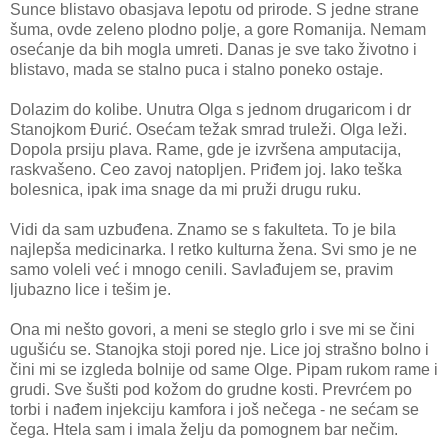
Sunce blistavo obasjava lepotu od prirode. S jedne strane
šuma, ovde zeleno plodno polje, a gore Romanija. Nemam
osećanje da bih mogla umreti. Danas je sve tako životno i
blistavo, mada se stalno puca i stalno poneko ostaje.
Dolazim do kolibe. Unutra Olga s jednom drugaricom i dr
Stanojkom Đurić. Osećam težak smrad truleži. Olga leži.
Dopola prsiju plava. Rame, gde je izvršena amputacija,
raskvašeno. Ceo zavoj natopljen. Priđem joj. Iako teška
bolesnica, ipak ima snage da mi pruži drugu ruku.
Vidi da sam uzbuđena. Znamo se s fakulteta. To je bila
najlepša medicinarka. I retko kulturna žena. Svi smo je ne
samo voleli već i mnogo cenili. Savlađujem se, pravim
ljubazno lice i tešim je.
Ona mi nešto govori, a meni se steglo grlo i sve mi se čini
ugušiću se. Stanojka stoji pored nje. Lice joj strašno bolno i
čini mi se izgleda bolnije od same Olge. Pipam rukom rame i
grudi. Sve šušti pod kožom do grudne kosti. Prevrćem po
torbi i nađem injekciju kamfora i još nečega - ne sećam se
čega. Htela sam i imala želju da pomognem bar nečim.