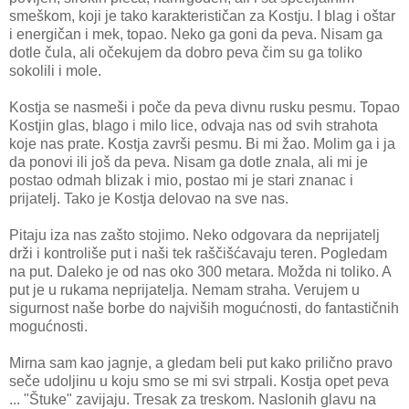
smeškom, koji je tako karakterističan za Kostju. I blag i oštar
i energičan i mek, topao. Neko ga goni da peva. Nisam ga
dotle čula, ali očekujem da dobro peva čim su ga toliko
sokolili i mole.
Kostja se nasmeši i poče da peva divnu rusku pesmu. Topao
Kostjin glas, blago i milo lice, odvaja nas od svih strahota
koje nas prate. Kostja završi pesmu. Bi mi žao. Molim ga i ja
da ponovi ili još da peva. Nisam ga dotle znala, ali mi je
postao odmah blizak i mio, postao mi je stari znanac i
prijatelj. Tako je Kostja delovao na sve nas.
Pitaju iza nas zašto stojimo. Neko odgovara da neprijatelj
drži i kontroliše put i naši tek raščišćavaju teren. Pogledam
na put. Daleko je od nas oko 300 metara. Možda ni toliko. A
put je u rukama neprijatelja. Nemam straha. Verujem u
sigurnost naše borbe do najviših mogućnosti, do fantastičnih
mogućnosti.
Mirna sam kao jagnje, a gledam beli put kako prilično pravo
seče udoljinu u koju smo se mi svi strpali. Kostja opet peva
... "Štuke" zavijaju. Tresak za treskom. Naslonih glavu na