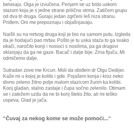
belasaju. Olga je izvučena. Penjem se uz brdo uskom
stazom koja je s jedne strane prilično strma. Zatičem grupu
od dva tri druga. Guraju jedan zgrčeni leš niza stranu.
Priđem. Oni me prepoznaju i objašnjavaju.
Naišli su na mrtvog druga koji je bio na samom putu. Izgleda
da je hodajući pao mrtav. Pošto je tu uska staza to ga svako
okači, naročito konji i nosioci s nosilima, pa ga drugovi
sklanjaju da ga ne gaze. Bacač i dalje bije. Zrna fijuču. Mi
odmičemo dalje.
Sutradan zove me Krcun. Moli da obiđem dr Olgu Dedijer.
Kaže mi u kojoj je kolibi i gde. Pojašem konja i kroz neko
divno zeleno žitno polje malom stazicom žurim ka kolibi.
Konj gladan, stalno zastaje i čupa sočno zelenilo. Otimam
se i zatežem uzdu da ne bi konj štetio žito, ali mi teško
uspeva. Glad je jača.
"Čuvaj za nekog kome se može pomoći..."