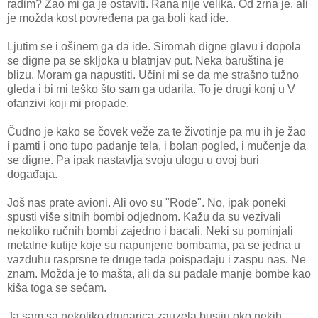
radim? Žao mi ga je ostaviti. Rana nije velika. Od zrna je, ali
je možda kost povređena pa ga boli kad ide.
Ljutim se i ošinem ga da ide. Siromah digne glavu i dopola
se digne pa se skljoka u blatnjav put. Neka baruština je
blizu. Moram ga napustiti. Učini mi se da me strašno tužno
gleda i bi mi teško što sam ga udarila. To je drugi konj u V
ofanzivi koji mi propade.
Čudno je kako se čovek veže za te životinje pa mu ih je žao
i pamti i ono tupo padanje tela, i bolan pogled, i mučenje da
se digne. Pa ipak nastavlja svoju ulogu u ovoj buri
događaja.
Još nas prate avioni. Ali ovo su "Rode". No, ipak poneki
spusti više sitnih bombi odjednom. Kažu da su vezivali
nekoliko ručnih bombi zajedno i bacali. Neki su pominjali
metalne kutije koje su napunjene bombama, pa se jedna u
vazduhu rasprsne te druge tada poispadaju i zaspu nas. Ne
znam. Možda je to mašta, ali da su padale manje bombe kao
kiša toga se sećam.
Ja sam sa nekoliko drugarica zauzela busiju oko nekih