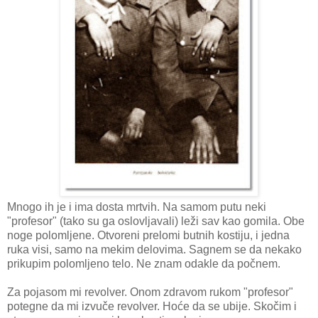
Mnogo ih je i ima dosta mrtvih. Na samom putu neki
"profesor" (tako su ga oslovljavali) leži sav kao gomila. Obe
noge polomljene. Otvoreni prelomi butnih kostiju, i jedna
ruka visi, samo na mekim delovima. Sagnem se da nekako
prikupim polomljeno telo. Ne znam odakle da počnem.
Za pojasom mi revolver. Onom zdravom rukom "profesor"
potegne da mi izvuče revolver. Hoće da se ubije. Skočim i