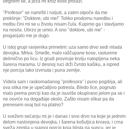
otrgnem se, a jeza mi kroz kosti prolazi.
"Profesor" se namršti i naljuti, a zatim otpoče da me
preklinje: "Doktore, ubi me!" Toliko prodornu naredbu i
molbu čini mi se u životu nisam čula. Kupimo ga i stavljamo
na nosila. Ubrzo je umro. A ono "doktore, ubi me" -
proganjalo me je dugo.
U istoj grupi ranjenika primetim: uza samo drvo sedi mlada
devojka. Mrtva. Smeđe, malo raščupane kose, rasturene
delimično po licu. Iz grudi proviruje krvlju natopljena neka
šarena marama. U desnoj ruci drži čvrsto kašiku, a ispred
nje porcija lako izvrnuta i puna zemlje.
Videla sam i raskomadanog "profesora" i puno pogibija, ali
ova slika me je upečatljivo potresla. Bledo lice, pognuto
malo prema porciji kao da je isuviše okupirano jelom pa se i
ne osvrće na događaje okolo. Zašto nisam slikar pa da
prenesem ovaj bol na platno?
U svežem sećanju mi je i danas i sivo drvo na koje je jednim
delom naslonjena devojka, i šarena košuljica krvava, i crna
sveža zemlja u sjajnoj porciji koja blista na suncu, jer je