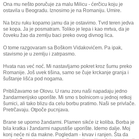
Ona mu nešto poručuje za malu Milicu - ćerčicu koju je
ostavila u Beogradu. Iznosimo je na Romaniju. Umire.
Na brzu ruku kopamo jamu da je ostavimo. Tvrd teren jedva
se kopa. Ja je posmatram. Toliko je lepa i kao mrtva, da je
čoveku žao da zemlju baci preko ovog divnog lica.
O tome razgovaram sa Boškom Vidakovićem. Pa ipak,
stavismo je u zemlju i zatrpasmo.
Hvata nas već noć. Mi nastavljamo pokret kroz šumu preko
Romanije. Još uvek tišina, samo se čuje krckanje granja i
šuštanje lišća pod nogama.
Približavamo se Olovu. U ranu zoru naši napadaju jedno
žandarmerijsko uporište. Mi smo s bolnicom u jednoj retkoj
šumici, ali tako blizu da celu borbu pratimo. Naši se privlače.
Pretrčavaju. Otpoče pucnjava.
Brane se uporno žandarmi. Plamen sikće iz koliba. Borba je
bila kratka i žandarmi napustiše uporište. Idemo dalje. Moj
konj neće ni da makne. Pogledam - krvav i ranjen. Šta da