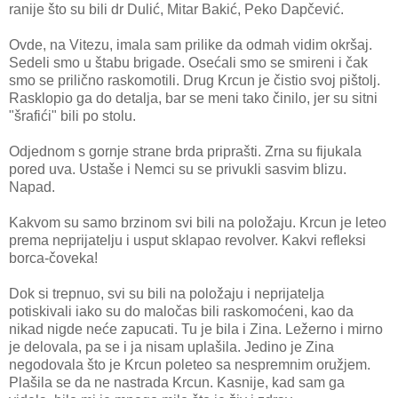
ranije što su bili dr Dulić, Mitar Bakić, Peko Dapčević.
Ovde, na Vitezu, imala sam prilike da odmah vidim okršaj.
Sedeli smo u štabu brigade. Osećali smo se smireni i čak
smo se prilično raskomotili. Drug Krcun je čistio svoj pištolj.
Rasklopio ga do detalja, bar se meni tako činilo, jer su sitni
"šrafići" bili po stolu.
Odjednom s gornje strane brda priprašti. Zrna su fijukala
pored uva. Ustaše i Nemci su se privukli sasvim blizu.
Napad.
Kakvom su samo brzinom svi bili na položaju. Krcun je leteo
prema neprijatelju i usput sklapao revolver. Kakvi refleksi
borca-čoveka!
Dok si trepnuo, svi su bili na položaju i neprijatelja
potiskivali iako su do maločas bili raskomoćeni, kao da
nikad nigde neće zapucati. Tu je bila i Zina. Ležerno i mirno
je delovala, pa se i ja nisam uplašila. Jedino je Zina
negodovala što je Krcun poleteo sa nespremnim oružjem.
Plašila se da ne nastrada Krcun. Kasnije, kad sam ga