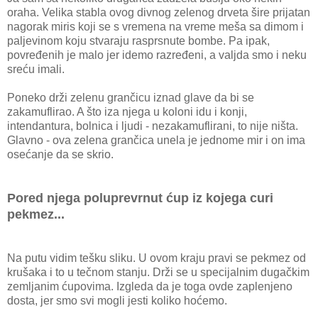
oraha. Velika stabla ovog divnog zelenog drveta šire prijatan
nagorak miris koji se s vremena na vreme meša sa dimom i
paljevinom koju stvaraju rasprsnute bombe. Pa ipak,
povređenih je malo jer idemo razređeni, a valjda smo i neku
sreću imali.
Poneko drži zelenu grančicu iznad glave da bi se
zakamuflirao. A što iza njega u koloni idu i konji,
intendantura, bolnica i ljudi - nezakamuflirani, to nije ništa.
Glavno - ova zelena grančica unela je jednome mir i on ima
osećanje da se skrio.
Pored njega poluprevrnut ćup iz kojega curi
pekmez...
Na putu vidim tešku sliku. U ovom kraju pravi se pekmez od
krušaka i to u tečnom stanju. Drži se u specijalnim dugačkim
zemljanim ćupovima. Izgleda da je toga ovde zaplenjeno
dosta, jer smo svi mogli jesti koliko hoćemo.