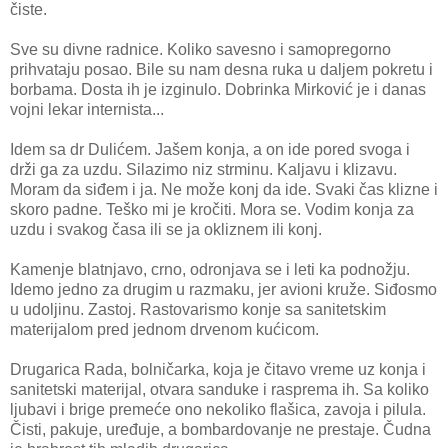
čiste.
Sve su divne radnice. Koliko savesno i samopregorno
prihvataju posao. Bile su nam desna ruka u daljem pokretu i
borbama. Dosta ih je izginulo. Dobrinka Mirković je i danas
vojni lekar internista...
Idem sa dr Dulićem. Jašem konja, a on ide pored svoga i
drži ga za uzdu. Silazimo niz strminu. Kaljavu i klizavu.
Moram da siđem i ja. Ne može konj da ide. Svaki čas klizne i
skoro padne. Teško mi je kročiti. Mora se. Vodim konja za
uzdu i svakog časa ili se ja okliznem ili konj.
Kamenje blatnjavo, crno, odronjava se i leti ka podnožju.
Idemo jedno za drugim u razmaku, jer avioni kruže. Siđosmo
u udoljinu. Zastoj. Rastovarismo konje sa sanitetskim
materijalom pred jednom drvenom kućicom.
Drugarica Rada, bolničarka, koja je čitavo vreme uz konja i
sanitetski materijal, otvara sanduke i rasprema ih. Sa koliko
ljubavi i brige premeće ono nekoliko flašica, zavoja i pilula.
Čisti, pakuje, uređuje, a bombardovanje ne prestaje. Čudna