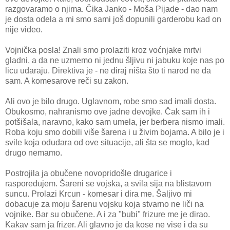
razgovaramo o njima. Čika Janko - Moša Pijade - dao nam
je dosta odela a mi smo sami još dopunili garderobu kad on
nije video.
Vojnička posla! Znali smo prolaziti kroz voćnjake mrtvi
gladni, a da ne uzmemo ni jednu šljivu ni jabuku koje nas po
licu udaraju. Direktiva je - ne diraj ništa što ti narod ne da
sam. A komesarove reči su zakon.
Ali ovo je bilo drugo. Uglavnom, robe smo sad imali dosta.
Obukosmo, nahranismo ove jadne devojke. Čak sam ih i
potšišala, naravno, kako sam umela, jer berbera nismo imali.
Roba koju smo dobili više šarena i u živim bojama. A bilo je i
svile koja odudara od ove situacije, ali šta se moglo, kad
drugo nemamo.
Postrojila ja obučene novopridošle drugarice i
raspoređujem. Šareni se vojska, a svila sija na blistavom
suncu. Prolazi Krcun - komesar i dira me. Šaljivo mi
dobacuje za moju šarenu vojsku koja stvarno ne liči na
vojnike. Bar su obučene. A i za "bubi" frizure me je dirao.
Kakav sam ja frizer. Ali glavno je da kose ne vise i da su