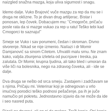
naizgled snažna mazga, koja uliva sigurnost i snagu.
Idemo dalje. Vuko Brajović vuče mazgu za rep da mu se i
druga ne oklizne. To je divan drug artiljerac. Bistar i
ponosan, lep čovek. Dobacujem mu: "Crnogorče, pričaću
posle rata da si mazge vukao za rep u ratu! Teško tebi kad
Crnogorci to saznaju!"
Smeje se Vuko i sav porumeni, čedan i skroman. Divno
stvorenje. Nikad se nije izmenio. Nailazi i dr Momir
Damjanović sa sinom Ciletom. Uhvatili malu srnu. Ne znam
kako, valjda zbunjena izletela od pucnjave i treska, pa
zalutala. Dr Momir, krupna ljudina, ali tako bled i umoran da
više liči na bolesnika, nego na zdravog čoveka, ali - ide se
dalje.
Dva druga se nešto od srca smeju. Zastajem i zadržavam se
s njima. Pričaju mi. Veterinar koji je odnegovan u vrlo
imućnoj porodici teško podnosi pešačenje, pa ih je juče
namučio pri pokretu. Jednostavno izjavio da ne može da ide
i seo nasred puta.