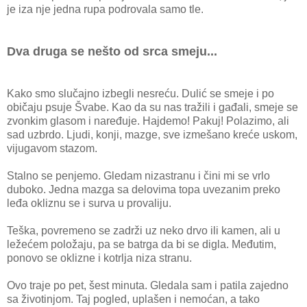
je iza nje jedna rupa podrovala samo tle.
Dva druga se nešto od srca smeju...
Kako smo slučajno izbegli nesreću. Dulić se smeje i po
običaju psuje Švabe. Kao da su nas tražili i gađali, smeje se
zvonkim glasom i naređuje. Hajdemo! Pakuj! Polazimo, ali
sad uzbrdo. Ljudi, konji, mazge, sve izmešano kreće uskom,
vijugavom stazom.
Stalno se penjemo. Gledam nizastranu i čini mi se vrlo
duboko. Jedna mazga sa delovima topa uvezanim preko
leđa okliznu se i surva u provaliju.
Teška, povremeno se zadrži uz neko drvo ili kamen, ali u
ležećem položaju, pa se batrga da bi se digla. Međutim,
ponovo se oklizne i kotrlja niza stranu.
Ovo traje po pet, šest minuta. Gledala sam i patila zajedno
sa životinjom. Taj pogled, uplašen i nemoćan, a tako