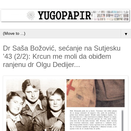
▼
Dr Saša Božović, sećanje na Sutjesku
'43 (2/2): Krcun me moli da obiđem
ranjenu dr Olgu Dedijer...