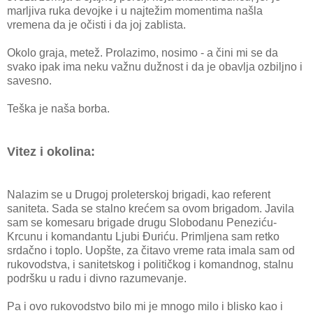
marljiva ruka devojke i u najtežim momentima našla
vremena da je očisti i da joj zablista.
Okolo graja, metež. Prolazimo, nosimo - a čini mi se da
svako ipak ima neku važnu dužnost i da je obavlja ozbiljno i
savesno.
Teška je naša borba.
Vitez i okolina:
Nalazim se u Drugoj proleterskoj brigadi, kao referent
saniteta. Sada se stalno krećem sa ovom brigadom. Javila
sam se komesaru brigade drugu Slobodanu Peneziću-
Krcunu i komandantu Ljubi Đuriću. Primljena sam retko
srdačno i toplo. Uopšte, za čitavo vreme rata imala sam od
rukovodstva, i sanitetskog i političkog i komandnog, stalnu
podršku u radu i divno razumevanje.
Pa i ovo rukovodstvo bilo mi je mnogo milo i blisko kao i