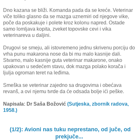
Dno kazana se bliži. Komanda pada da se kreće. Veterinar
viče toliko glasno da se mazga uznemiri od njegove vike,
poče da poskakuje i polete kroz kolonu napred. Ostade
samo lomljava kopita, zveket topovske cevi i vika
veterinareva u daljini.
Drugovi se smeju, ali istovremeno jednu skrivenu porciju do
vrha punu makarona nose da bi mu malo kasnije dali.
Stvarno, malo kasnije guta veterinar makarone, onako
upakovan u sedećem stavu, dok mazga polako korača i
ljulja ogroman teret na leđima.
Smeška se veterinar zajedno sa drugovima i obećava
revanš, a ovi njemu tvrde da će odsada bolje ići peške.
Napisala: Dr Saša Božović
(Sutjeska, zbornik radova,
1958.)
(1/2): Avioni nas tuku neprestano, od juče, od
prekjuče...