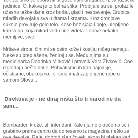
jedinice. O, kakva je to bolna slika! Probijale su se, prolazile
užasno teške dane kroz borbu, glad i nespavanje. Grupica
mladih devojaka sva u ritama i krpama. Kroz dronjave
suknje proviruje golo telo. Kose bez sjaja i boje, ulepljene
kao vuna, koja nikad vodu nije videla. I obrve nekako
memljive, sive.
Mršave sirote, čini mi se osim kože i kostiju ničeg nemaju.
Neke su preplašene, ženiraju se. Među njima su i
medicinarka Dobrinka Mirković i pravnik Vera Živković. One
izgledaju nešto bolje. Prihvatismo ih kao najmilije,
očistismo, obukosmo, jer smo imali zaplenjene robe u
samom Olovu...
Direktiva je - ne diraj ništa što ti narod ne da
sam...
Bombarderi kruže, ali intendant Rale i ja ne okrećemo se i
grabimo prema centru da donesemo iz magacina nešto za
ove devojke. Rale, dobrodušan čovek, skoro bi plakao kad