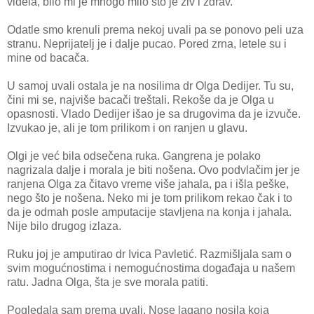
videla, bilo mi je mnogo milo što je živ i zdrav.
Odatle smo krenuli prema nekoj uvali pa se ponovo peli uza
stranu. Neprijatelj je i dalje pucao. Pored zrna, letele su i
mine od bacača.
U samoj uvali ostala je na nosilima dr Olga Dedijer. Tu su,
čini mi se, najviše bacači treštali. Rekoše da je Olga u
opasnosti. Vlado Dedijer išao je sa drugovima da je izvuče.
Izvukao je, ali je tom prilikom i on ranjen u glavu.
Olgi je već bila odsečena ruka. Gangrena je polako
nagrizala dalje i morala je biti nošena. Ovo podvlačim jer je
ranjena Olga za čitavo vreme više jahala, pa i išla peške,
nego što je nošena. Neko mi je tom prilikom rekao čak i to
da je odmah posle amputacije stavljena na konja i jahala.
Nije bilo drugog izlaza.
Ruku joj je amputirao dr Ivica Pavletić. Razmišljala sam o
svim mogućnostima i nemogućnostima događaja u našem
ratu. Jadna Olga, šta je sve morala patiti.
Pogledala sam prema uvali. Nose lagano nosila koja