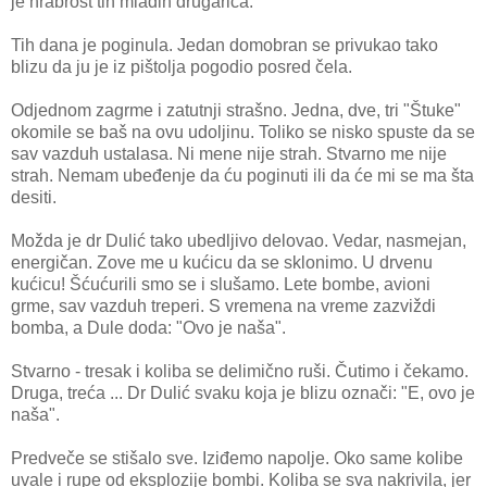
je hrabrost tih mladih drugarica.
Tih dana je poginula. Jedan domobran se privukao tako
blizu da ju je iz pištolja pogodio posred čela.
Odjednom zagrme i zatutnji strašno. Jedna, dve, tri "Štuke"
okomile se baš na ovu udoljinu. Toliko se nisko spuste da se
sav vazduh ustalasa. Ni mene nije strah. Stvarno me nije
strah. Nemam ubeđenje da ću poginuti ili da će mi se ma šta
desiti.
Možda je dr Dulić tako ubedljivo delovao. Vedar, nasmejan,
energičan. Zove me u kućicu da se sklonimo. U drvenu
kućicu! Šćućurili smo se i slušamo. Lete bombe, avioni
grme, sav vazduh treperi. S vremena na vreme zazviždi
bomba, a Dule doda: "Ovo je naša".
Stvarno - tresak i koliba se delimično ruši. Čutimo i čekamo.
Druga, treća ... Dr Dulić svaku koja je blizu označi: "E, ovo je
naša".
Predveče se stišalo sve. Iziđemo napolje. Oko same kolibe
uvale i rupe od eksplozije bombi. Koliba se sva nakrivila, jer