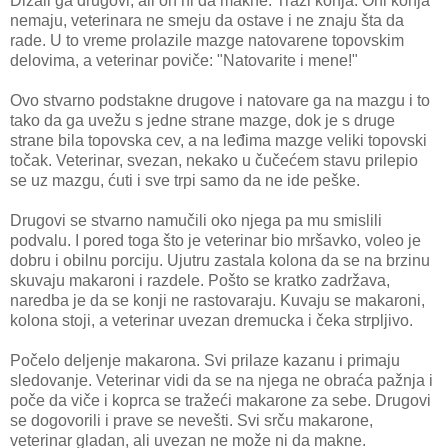
Dizali ga drugovi, ali on ni da makne. Traži konja. Oni konja
nemaju, veterinara ne smeju da ostave i ne znaju šta da
rade. U to vreme prolazile mazge natovarene topovskim
delovima, a veterinar poviče: "Natovarite i mene!"
Ovo stvarno podstakne drugove i natovare ga na mazgu i to
tako da ga uvežu s jedne strane mazge, dok je s druge
strane bila topovska cev, a na leđima mazge veliki topovski
točak. Veterinar, svezan, nekako u čučećem stavu prilepio
se uz mazgu, ćuti i sve trpi samo da ne ide peške.
Drugovi se stvarno namučili oko njega pa mu smislili
podvalu. I pored toga što je veterinar bio mršavko, voleo je
dobru i obilnu porciju. Ujutru zastala kolona da se na brzinu
skuvaju makaroni i razdele. Pošto se kratko zadržava,
naredba je da se konji ne rastovaraju. Kuvaju se makaroni,
kolona stoji, a veterinar uvezan dremucka i čeka strpljivo.
Počelo deljenje makarona. Svi prilaze kazanu i primaju
sledovanje. Veterinar vidi da se na njega ne obraća pažnja i
poče da viče i koprca se tražeći makarone za sebe. Drugovi
se dogovorili i prave se nevešti. Svi srču makarone,
veterinar gladan, ali uvezan ne može ni da makne.