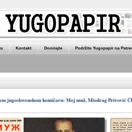
ru
Kontakt
Donirajte
Podržite Yugopapir na Patr
ijem jugoslovenskom komičaru: Moj muž, Miodrag Petrović Č