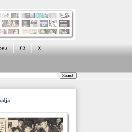
eonu
FB
X
kalja