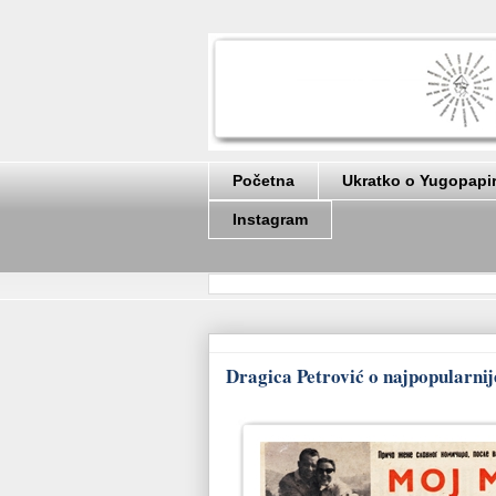
Početna
Ukratko o Yugopapi
Instagram
Dragica Petrović o najpopularn