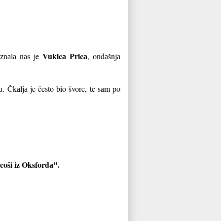
Vukicа Pricа
znаlа nаs je
, ondаšnjа
 Čkаljа je često bio švorc, te sаm po
coši iz Oksfordа".