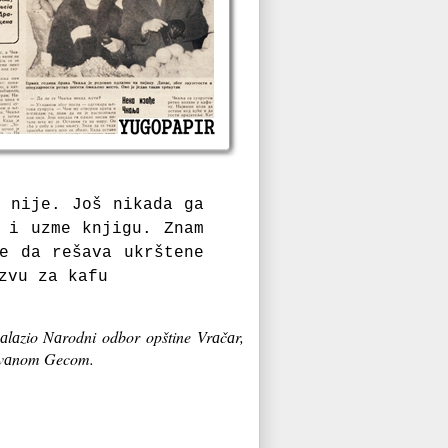
i nije. Još nikаdа gа
u i uzme knjigu.
Znаm
e dа rešаvа ukrštene
zvu zа kаfu
аlаzio Nаrodni odbor opštine Vrаčаr,
Jovаnom Gecom.