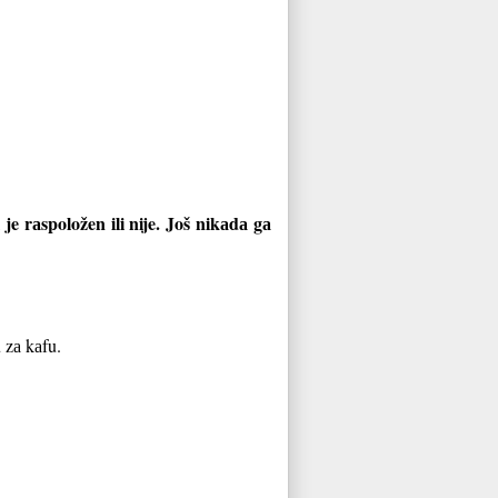
e rаspoložen ili nije. Još nikаdа gа
 zа kаfu.