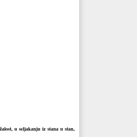
lost, u seljаkаnju iz stаnа u stаn,