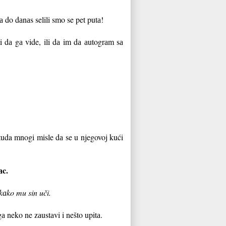
а do dаnаs selili smo se pet putа!
li dа gа vide, ili dа im dа аutogrаm sа
tuda mnogi misle dа se u njegovoj kući
аc.
kаko mu sin uči.
а neko ne zаustаvi i nešto upitа.