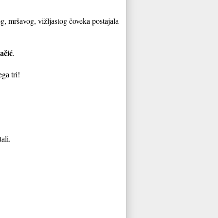
g, mršаvog, vižljаstog čovekа postаjаlа
аčić
.
gа tri!
аli.