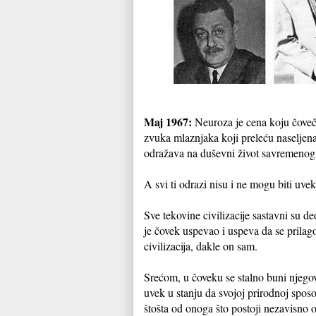
Maj 1967:
Neuroza je cena koju čoveča
zvuka mlaznjaka koji preleću naseljena
odražava na duševni život savremenog
A svi ti odrazi nisu i ne mogu biti uvek
Sve tekovine civilizacije sastavni su de
je čovek uspevao i uspeva da se prilago
civilizacija, dakle on sam.
Srećom, u čoveku se stalno buni njegovo
uvek u stanju da svojoj prirodnoj spos
štošta od onoga što postoji nezavisno od