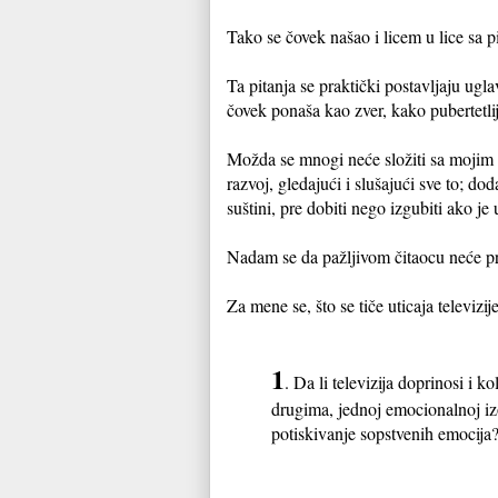
Tako se čovek našao i licem u lice sa p
Ta pitanja se praktički postavljaju ug
čovek ponaša kao zver, kako pubertetlij
Možda se mnogi neće složiti sa mojim mi
razvoj, gledajući i slušajući sve to; d
suštini, pre dobiti nego izgubiti ako j
Nadam se da pažljivom čitaocu neće p
Za mene se, što se tiče uticaja televizi
1
. Da li televizija doprinosi i 
drugima, jednoj emocionalnoj izo
potiskivanje sopstvenih emocija