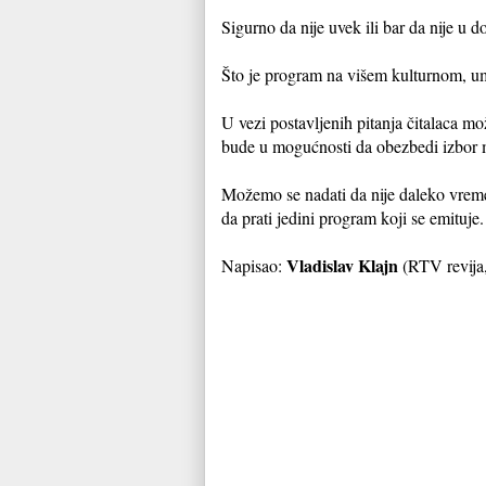
Sigurno da nije uvek ili bar da nije u d
Što je program na višem kulturnom, um
U vezi postavljenih pitanja čitalaca m
bude u mogućnosti da obezbedi izbor
Možemo se nadati da nije daleko vreme 
da prati jedini program koji se emituje.
Vladislav Klajn
Napisao:
(RTV revija,