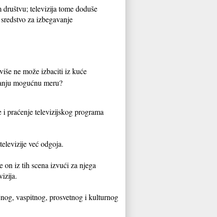
društvu; televizija tome doduše
i sredstvo za izbegavanje
više ne može izbaciti iz kuće
jmanju mogućnu meru?
e i praćenje televizijskog programa
televizije već odgoja.
 on iz tih scena izvući za njega
izija.
tajnog, vaspitnog, prosvetnog i kulturnog