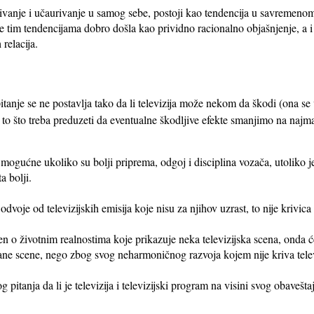
anje i učaurivanje u samog sebe, postoji kao tendencija u savremenom 
 je tim tendencijama dobro došla kao prividno racionalno objašnjenje, a 
relacija.
tanje se ne postavlja tako da li televizija može nekom da škodi (ona se 
 to što treba preduzeti da eventualne škodljive efekte smanjimo na na
mogućne ukoliko su bolji priprema, odgoj i disciplina vozača, utoliko j
a bolji.
odvoje od televizijskih emisija koje nisu za njihov uzrast, to nije krivica 
n o životnim realnostima koje prikazuje neka televizijska scena, onda će
ane scene, nego zbog svog neharmoničnog razvoja kojem nije kriva telev
 pitanja da li je televizija i televizijski program na visini svog obaveš