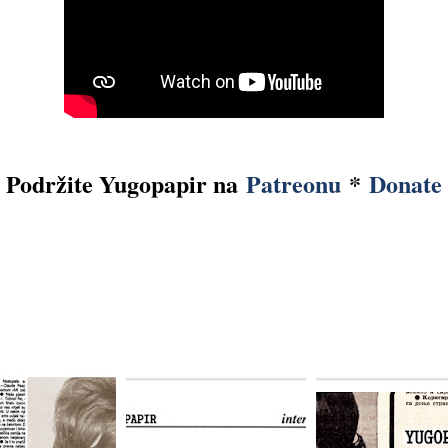
Podržite Yugopapir na
Patreonu
*
Donate