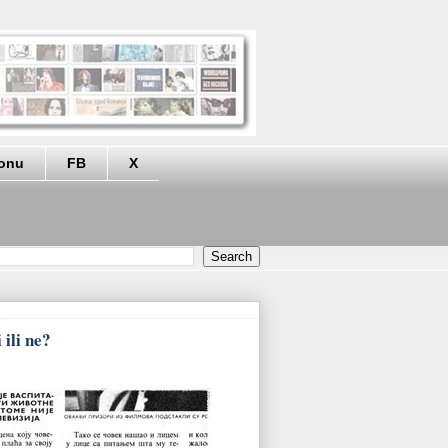
eonu
FB
X
 ili ne?