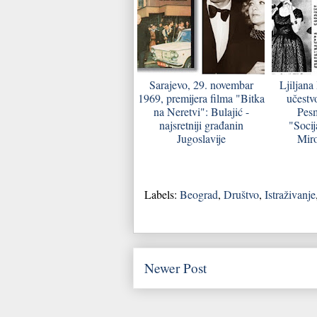
Sarajevo, 29. novembar
Ljiljana
1969, premijera filma "Bitka
učestv
na Neretvi": Bulajić -
Pesm
najsretniji građanin
"Socij
Jugoslavije
Miro
Labels:
Beograd
,
Društvo
,
Istraživanje
Newer Post