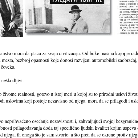
nstvo mora da plaća za svoju civilizaciju. Od buke mašina kojoj je radn
 mesta, bezbroj opasnosti koje donosi razvijeni automobilski saobraćaj, 
 čoveka.
 neškodljivi.
o životne realnosti, gotovo u istoj meri u kojoj su to prirodni uslovi živo
di uslovima koji postoje nezavisno od njega, mora da se prilagodi i usl
 neprihvaćeno osećanje nezavisnosti i, zahvaljujući svojoj bezgraničnoj 
obnosti prilagođavanja doda taj specifično ljudski kvalitet kojim uspeva
 njega, ili onoga što je sam stvorio, a što preti da se okrene protiv njeg