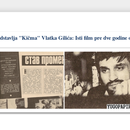
stavlja "Kičma" Vlatka Gilića: Isti film pre dve godine 