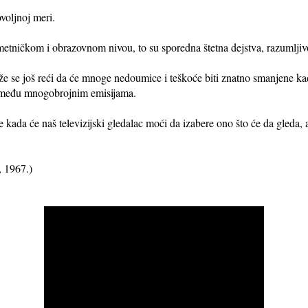
ovoljnoj meri.
etničkom i obrazovnom nivou, to su sporedna štetna dejstva, razumljiv
ože se još reći da će mnoge nedoumice i teškoće biti znatno smanjene kad
 među mnogobrojnim emisijama.
kada će naš televizijski gledalac moći da izabere ono što će da gleda, 
 1967.)