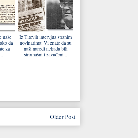
e naše
Iz Titovih intervjua stranim
kako da
novinarima: Vi znate da su
ate za
naši narodi nekada bili
..
siromašni i zavađeni...
Older Post