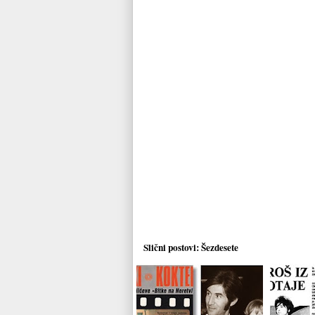
Slični postovi:
Šezdesete