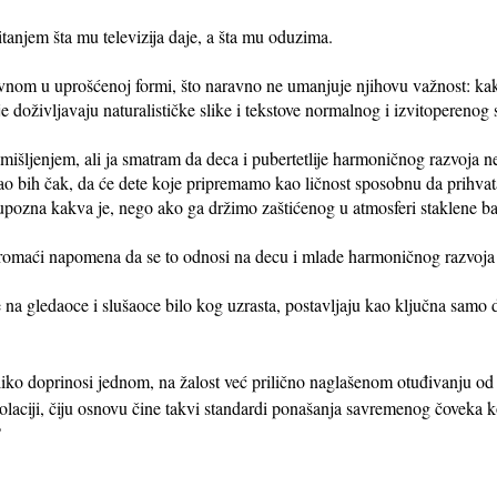
itanjem šta mu televizija daje, a šta mu oduzima.
lavnom u uprošćenoj formi, što naravno ne umanjuje njihovu važnost: ka
e doživljavaju naturalističke slike i tekstove normalnog i izvitoperenog
šljenjem, ali ja smatram da deca i pubertetlije harmoničnog razvoja neće
odao bih čak, da će dete koje pripremamo kao ličnost sposobnu da prihvat
e upozna kakva je, nego ako ga držimo zaštićenog u atmosferi staklene ba
romaći napomena da se to odnosi na decu i mlade harmoničnog razvoja
je na gledaoce i slušaoce bilo kog uzrasta, postavljaju kao ključna samo 
koliko doprinosi jednom, na žalost već prilično naglašenom otuđivanju od
laciji, čiju osnovu čine takvi standardi ponašanja savremenog čoveka k
?