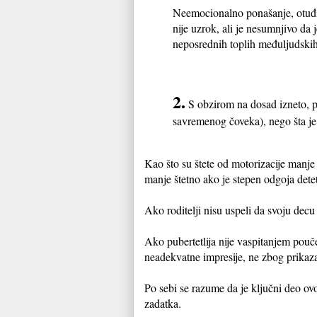
Neemocionalno ponašanje, otuđiv
nije uzrok, ali je nesumnjivo da
neposrednih toplih međuljudskih 
2.
S obzirom na dosad izneto, pi
savremenog čoveka), nego šta je
Kao što su štete od motorizacije manje 
manje štetno ako je stepen odgoja detet
Ako roditelji nisu uspeli da svoju decu 
Ako pubertetlija nije vaspitanjem pouče
neadekvatne impresije, ne zbog prikaz
Po sebi se razume da je ključni deo ovog
zadatka.