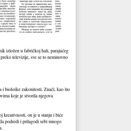
ik izložen u fabričkoj hali, parajućeg
preko televizije, sve se to neminovno
ta i biološke zakonitosti. Znači, kao što
ovima koje je stvorila njegova
kreativnosti, on je u stanju i biće
 da podredi i prilagodi sebi mnogo
a.