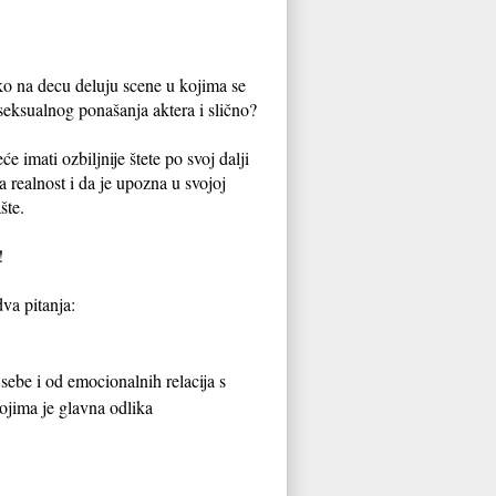
ko na decu deluju scene u kojima se
 seksualnog ponašanja aktera i slično?
 imati ozbiljnije štete po svoj dalji
a realnost i da je upozna u svojoj
šte.
!
dva pitanja:
 sebe i od emocionalnih relacija s
ojima je glavna odlika