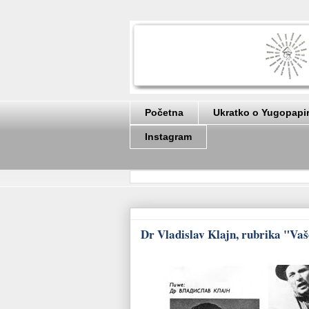
Početna
Ukratko o Yugopapi
Instagram
Dr Vladislav Klajn, rubrika "Vaše