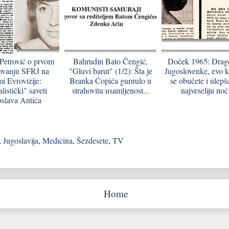
 Petrović o prvom
Bahrudin Bato Čengić,
Doček 1965: Drag
ovanju SFRJ na
"Gluvi barut" (1/2): Šta je
Jugoslovenke, evo 
i Evrovizije:
Branka Ćopića gurnulo u
se obučete i ulepš
alistički" saveti
strahovitu usamljenost...
najveseliju noć.
slava Antića
,
Jugoslavija
,
Medicina
,
Šezdesete
,
TV
Home